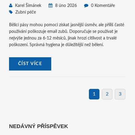
Karel Šimánek
8 úno 2026
0 Komentáře
Zubní péče
Bělicí pásy mohou pomoci získat jasnější úsměv, ale příliš časté
používání poškozuje email zubů. Doporučuje se používat je
nejvýše jednou za 6-12 měsíců, jinak hrozí citlivost a trvalé
poškození. Správná hygiena je důležitější než bělení.
ČÍST VÍCE
1
2
3
NEDÁVNÝ PŘÍSPĚVEK