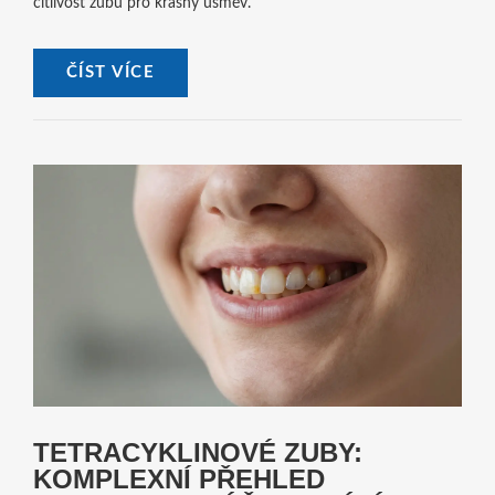
citlivost zubů pro krásný úsměv.
ČÍST VÍCE
TETRACYKLINOVÉ ZUBY:
KOMPLEXNÍ PŘEHLED