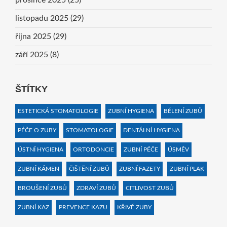
listopadu 2025
(29)
října 2025
(29)
září 2025
(8)
ŠTÍTKY
ESTETICKÁ STOMATOLOGIE
ZUBNÍ HYGIENA
BĚLENÍ ZUBŮ
PÉČE O ZUBY
STOMATOLOGIE
DENTÁLNÍ HYGIENA
ÚSTNÍ HYGIENA
ORTODONCIE
ZUBNÍ PÉČE
ÚSMĚV
ZUBNÍ KÁMEN
ČIŠTĚNÍ ZUBŮ
ZUBNÍ FAZETY
ZUBNÍ PLAK
BROUŠENÍ ZUBŮ
ZDRAVÍ ZUBŮ
CITLIVOST ZUBŮ
ZUBNÍ KAZ
PREVENCE KAZU
KŘIVÉ ZUBY