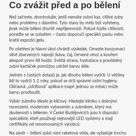
Co zvážit před a po bělení
Než začnete, zkontrolujte, jestli nemáte zubní kaz, citlivé zuby
nebo problémy s dásněmi. Tyto stavy by měly být vyřešeny,
jinak může bělení zhoršit nepříjemnosti. Pokud trpíte citlivostí,
poraďte se se zubařem – často doporučí speciální pastu nebo
kratší expozici gelu.
Po ošetření je hlavní úkol chránit výsledek. Omezte konzumaci
silně zbarvených nápojů (káva, čaj, červené víno) a kouření
alespoň první 48 hodin. Světlá strava, hydratace a pravidelný
zubní kartáček pomůžou udržet barvu déle.
Jedním z častých dotazů je, jak dlouho bělení vydrží. U většiny
lidí to vydrží 1‑2 roky, pokud se drží správné ústní hygieny.
Občasná „údržbová“ aplikace (např. jednou za měsíc) může
barvu prodloužit.
Výběr zubního lékaře je klíčový. Hledejte kliniku s dobrými
recenzemi, moderním vybavením a zubníkem, který má
zkušenosti s bělením. V České Budějovicích jsou k dispozici
specialisté, kteří používají nejnovější LED systémy a mají
certifikáty od renomovaných výrobců.
Na závěr – bělení zubů není raketová věda, ale vyžaduje trochu