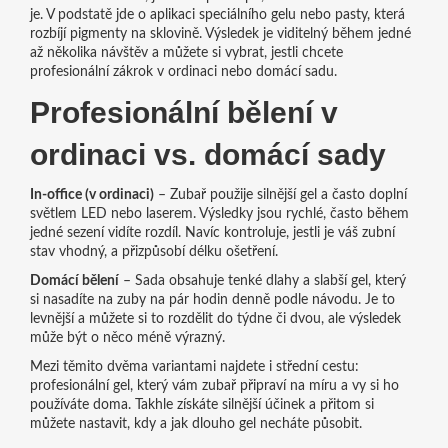
je. V podstatě jde o aplikaci speciálního gelu nebo pasty, která
rozbíjí pigmenty na sklovině. Výsledek je viditelný během jedné
až několika návštěv a můžete si vybrat, jestli chcete
profesionální zákrok v ordinaci nebo domácí sadu.
Profesionální bělení v
ordinaci vs. domácí sady
In‑office (v ordinaci)
– Zubař použije silnější gel a často doplní
světlem LED nebo laserem. Výsledky jsou rychlé, často během
jedné sezení vidíte rozdíl. Navíc kontroluje, jestli je váš zubní
stav vhodný, a přizpůsobí délku ošetření.
Domácí bělení
– Sada obsahuje tenké dlahy a slabší gel, který
si nasadíte na zuby na pár hodin denně podle návodu. Je to
levnější a můžete si to rozdělit do týdne či dvou, ale výsledek
může být o něco méně výrazný.
Mezi těmito dvěma variantami najdete i střední cestu:
profesionální gel, který vám zubař připraví na míru a vy si ho
používáte doma. Takhle získáte silnější účinek a přitom si
můžete nastavit, kdy a jak dlouho gel necháte působit.