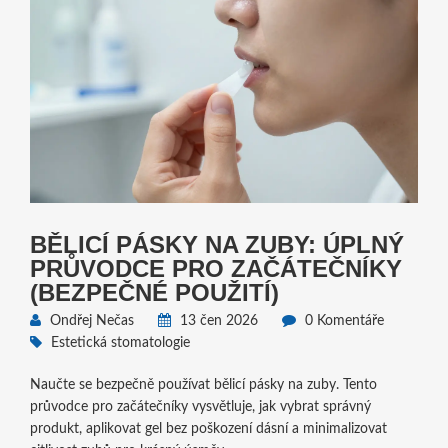
BĚLICÍ PÁSKY NA ZUBY: ÚPLNÝ
PRŮVODCE PRO ZAČÁTEČNÍKY
(BEZPEČNÉ POUŽITÍ)
Ondřej Nečas
13 čen 2026
0 Komentáře
Estetická stomatologie
Naučte se bezpečně používat bělicí pásky na zuby. Tento
průvodce pro začátečníky vysvětluje, jak vybrat správný
produkt, aplikovat gel bez poškození dásní a minimalizovat