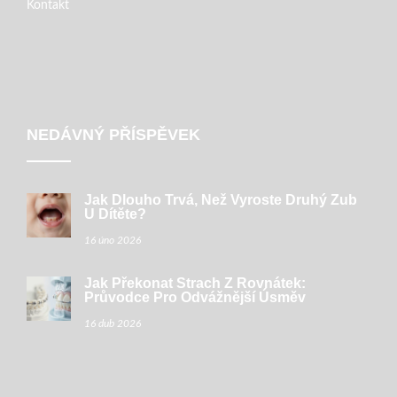
Kontakt
NEDÁVNÝ PŘÍSPĚVEK
Jak Dlouho Trvá, Než Vyroste Druhý Zub
U Dítěte?
16 úno 2026
Jak Překonat Strach Z Rovnátek:
Průvodce Pro Odvážnější Úsměv
16 dub 2026