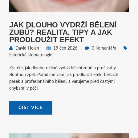
JAK DLOUHO VYDRŽÍ BĚLENÍ
ZUBŮ? REALITA, TIPY A JAK
PRODLOUŽIT EFEKT
David Holan
19 čen 2026
0 Komentáře
Estetická stomatologie
Zjistěte, jak dlouho reálně vydrží bělení zubů a proč zuby
žloutnou zpět. Poradíme vám, jak prodloužit efekt bělicích
pásek a profesionálního bělení, a varujeme před častými
chybami v péči.
ČÍST VÍCE