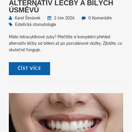
ALTERNATIV LÉČBY A BÍLÝCH
ÚSMĚVŮ
Karel Šimánek
2 čen 2026
0 Komentáře
Estetická stomatologie
Máte tetracyklinové zuby? Přečtěte si kompletní přehled
alternativ léčby od bělení až po porcelánové vložky. Zjistěte, co
skutečně funguje.
ČÍST VÍCE