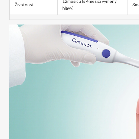
12měsíců (s 4měsíci výměny
Životnost
3m
hlavy)