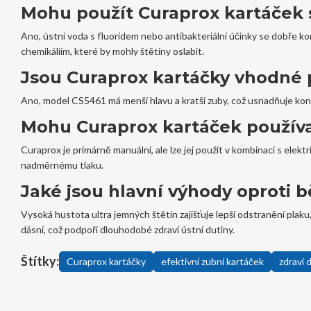
Mohu použít Curaprox kartáček 
Ano, ústní voda s fluoridem nebo antibakteriální účinky se dobře ko
chemikáliím, které by mohly štětiny oslabit.
Jsou Curaprox kartáčky vhodné 
Ano, model CS5461 má menší hlavu a kratší zuby, což usnadňuje kontr
Mohu Curaprox kartáček používat
Curaprox je primárně manuální, ale lze jej použít v kombinaci s elek
nadměrnému tlaku.
Jaké jsou hlavní výhody oproti
Vysoká hustota ultra jemných štětin zajišťuje lepší odstranění plaku
dásní, což podpoří dlouhodobé zdraví ústní dutiny.
Štítky:
Curaprox kartáčky
efektivní zubní kartáček
zdraví 