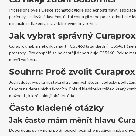
Profesionálové z
České stomatologické společnosti
hlavní asociace
pacienty s citlivými dásněmi, ústní chirurgií nebo po ortodontické l
minimálním tlakem a pravidelný výměnný režim.
Jak vybrat správný Curapro
Curaprox nabízí několik variant - CS5460 (standardní), CS5461 (menš
prostory). Pro dospělé se nejčastěji doporučuje CS5460. Pokud mát
menší variantu.
Souhrn: Proč zvolit Curaprox
Jednoduše: vysoká hustota ultra jemných štětin, vědecky podložená
úspora na dentálních zákrocích. Pokud hledáte kartáček, který komb
možností, které splňují obě kritéria.
Často kladené otázky
Jak často mám měnit hlavu Cura
Doporučuje se výměna po 3měsících běžného používání nebo dříve, 