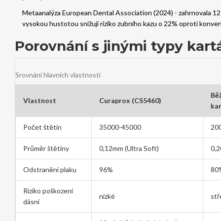
Metaanalýza European Dental Association (2024) - zahrnovala 12 kl
vysokou hustotou snižují riziko zubního kazu o 22% oproti konve
Porovnání s jinými typy kar
Srovnání hlavních vlastností
Bě
Vlastnost
Curaprox (CS5460)
ka
Počet štětin
35000-45000
20
Průměr štětiny
0,12mm (Ultra Soft)
0,
Odstranění plaku
96%
80
Riziko poškození
nízké
stř
dásní