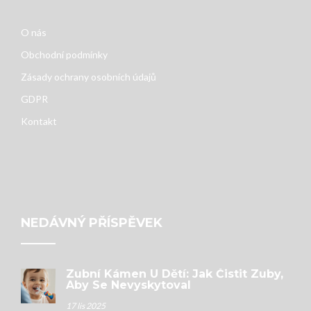
O nás
Obchodní podmínky
Zásady ochrany osobních údajů
GDPR
Kontakt
NEDÁVNÝ PŘÍSPĚVEK
Zubní Kámen U Dětí: Jak Čistit Zuby,
Aby Se Nevyskytoval
17 lis 2025