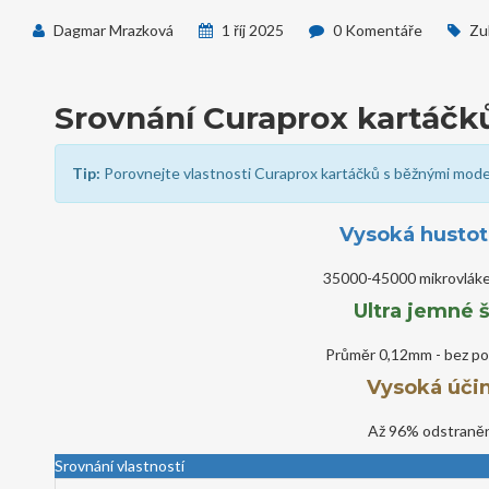
Dagmar Mrazková
1 říj 2025
0 Komentáře
Zu
Srovnání Curaprox kartáčk
Tip:
Porovnejte vlastnosti Curaprox kartáčků s běžnými modely 
Vysoká hustot
35000-45000 mikrovláke
Ultra jemné š
Průměr 0,12mm - bez po
Vysoká úči
Až 96% odstraněn
Srovnání vlastností