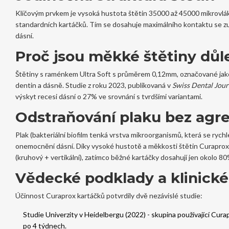
Klíčovým prvkem je
vysoká hustota štětin
35000 až 45000 mikrovlá
standardních kartáčků
. Tím se dosahuje maximálního kontaktu se zu
dásní.
Proč jsou měkké štětiny důl
Štětiny s raménkem
Ultra Soft
s průměrem 0,12mm, označované ja
dentin a dásně. Studie z roku 2023, publikovaná v
Swiss Dental Jour
výskyt recesi dásní o 27% ve srovnání s tvrdšími variantami.
Odstraňování plaku bez agre
Plak (
bakteriální biofilm
tenká vrstva mikroorganismů, která se rych
onemocnění dásní. Díky vysoké hustotě a měkkosti štětin Curaprox
(kruhový + vertikální), zatímco běžné kartáčky dosahují jen okolo 80
Vědecké podklady a klinické
Účinnost Curaprox kartáčků potvrdily dvě nezávislé studie:
Studie Univerzity v Heidelbergu (2022) - skupina používající Cur
po 4 týdnech.