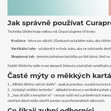
Jak správně používat Curapr
Technika čištění hraje velkou roli. Doporučujeme tři kroky:
Kružnice
- lehce po válcích 10sekund na každém zubu, aby štětiny
Vertikální tahy
- od dásně k vrcholu zubu, aby se odstranily zbyt
Skupinový tah
- jemným pohybem kartáčku po linii dásní, čímž se 
Každé čištění by mělo trvat alespoň 2minuty a kartáček vyměňujte 
Časté mýty o měkkých kartá
1.
„Měkké štětiny nečistí dobře“
- opak je pravdou; vysoká hustota 
2.
„Vyžadují zvláštní techniku“
- základní kruhový a vertikální pohyb 
3.
„Jsou dražší a nevyplatí se“
- cena je vyšší než u průměrných manuá
ošetření dásní může ušetřit peníze na profesionálních zákrocích.
Co říkají zubní odborníci