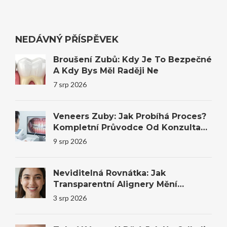
NEDÁVNÝ PŘÍSPĚVEK
Broušení Zubů: Kdy Je To Bezpečné
A Kdy Bys Měl Raději Ne
7 srp 2026
Veneers Zuby: Jak Probíhá Proces?
Kompletní Průvodce Od Konzultace
Po Výsledek
9 srp 2026
Neviditelná Rovnátka: Jak
Transparentní Alignery Mění
Úsměvy I Sebevědomí
3 srp 2026