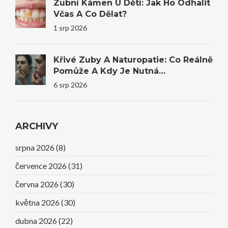
Zubní Kámen U Dětí: Jak Ho Odhalit
Včas A Co Dělat?
1 srp 2026
Křivé Zuby A Naturopatie: Co Reálně
Pomůže A Kdy Je Nutná
Stomatologie
6 srp 2026
ARCHIVY
srpna 2026
(8)
července 2026
(31)
června 2026
(30)
května 2026
(30)
dubna 2026
(22)