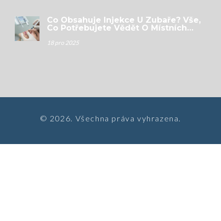
Co Obsahuje Injekce U Zubaře? Vše,
Co Potřebujete Vědět O Místních
Anestetikách
18 pro 2025
© 2026. Všechna práva vyhrazena.