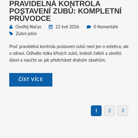
PRAVIDELNÁ KONTROLA
POSTAVENÍ ZUBŮ: KOMPLETNÍ
PRŮVODCE
Ondřej Nečas
22 kvě 2026
0 Komentáře
Zubní péče
Proč pravidelná kontrola postavení zubů není jen o estetice, ale
o zdraví. Odhalte rizika křivých zubů, bolesti čelisti a zánětů
dásní a naučte se, jak předcházet drahým zásahům.
ČÍST VÍCE
1
2
3