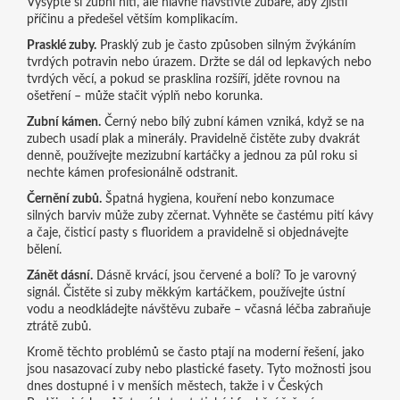
Vysypte si zubní nití, ale hlavně navštivte zubaře, aby zjistil
příčinu a předešel větším komplikacím.
Prasklé zuby.
Prasklý zub je často způsoben silným žvýkáním
tvrdých potravin nebo úrazem. Držte se dál od lepkavých nebo
tvrdých věcí, a pokud se prasklina rozšíří, jděte rovnou na
ošetření – může stačit výplň nebo korunka.
Zubní kámen.
Černý nebo bílý zubní kámen vzniká, když se na
zubech usadí plak a minerály. Pravidelně čistěte zuby dvakrát
denně, používejte mezizubní kartáčky a jednou za půl roku si
nechte kámen profesionálně odstranit.
Černění zubů.
Špatná hygiena, kouření nebo konzumace
silných barviv může zuby zčernat. Vyhněte se častému pití kávy
a čaje, čisticí pasty s fluoridem a pravidelně si objednávejte
bělení.
Zánět dásní.
Dásně krvácí, jsou červené a bolí? To je varovný
signál. Čistěte si zuby měkkým kartáčkem, používejte ústní
vodu a neodkládejte návštěvu zubaře – včasná léčba zabraňuje
ztrátě zubů.
Kromě těchto problémů se často ptají na moderní řešení, jako
jsou nasazovací zuby nebo plastické fasety. Tyto možnosti jsou
dnes dostupné i v menších městech, takže i v Českých