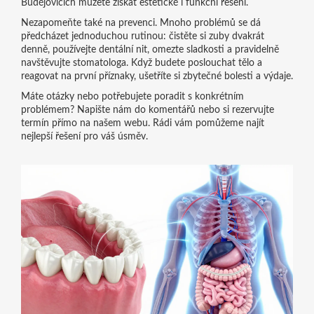
Budějovicích můžete získat estetické i funkční řešení.
Nezapomeňte také na prevenci. Mnoho problémů se dá
předcházet jednoduchou rutinou: čistěte si zuby dvakrát
denně, používejte dentální nit, omezte sladkosti a pravidelně
navštěvujte stomatologa. Když budete poslouchat tělo a
reagovat na první příznaky, ušetříte si zbytečné bolesti a výdaje.
Máte otázky nebo potřebujete poradit s konkrétním
problémem? Napište nám do komentářů nebo si rezervujte
termín přímo na našem webu. Rádi vám pomůžeme najít
nejlepší řešení pro váš úsměv.