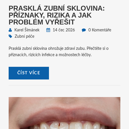
PRASKLÁ ZUBNÍ SKLOVINA:
PŘÍZNAKY, RIZIKA A JAK
PROBLÉM VYŘEŠIT
Karel Šimánek
14 čec 2026
0 Komentáře
Zubní péče
Prasklá zubní sklovina ohrožuje zdraví zubu. Přečtěte si o
příznacích, rizicích infekce a možnostech léčby.
ČÍST VÍCE