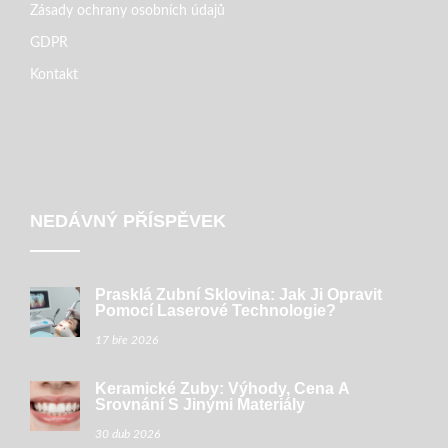
Zásady ochrany osobních údajů
GDPR
Kontakt
NEDÁVNÝ PŘÍSPĚVEK
Prasklá Zubní Sklovina: Jak Ji Opravit
Pomocí Laserové Technologie?
17 bře 2026
Keramické Zuby: Výhody, Cena A
Srovnání S Jinými Materiály
30 dub 2026