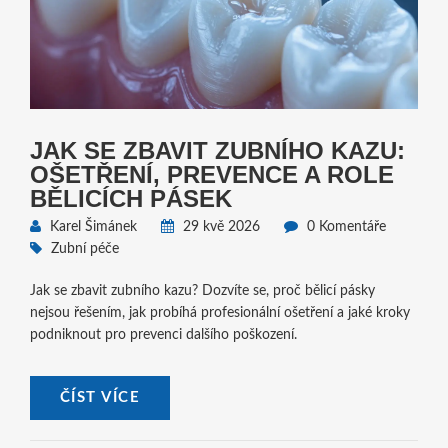
JAK SE ZBAVIT ZUBNÍHO KAZU:
OŠETŘENÍ, PREVENCE A ROLE
BĚLICÍCH PÁSEK
Karel Šimánek
29 kvě 2026
0 Komentáře
Zubní péče
Jak se zbavit zubního kazu? Dozvíte se, proč bělicí pásky
nejsou řešením, jak probíhá profesionální ošetření a jaké kroky
podniknout pro prevenci dalšího poškození.
ČÍST VÍCE