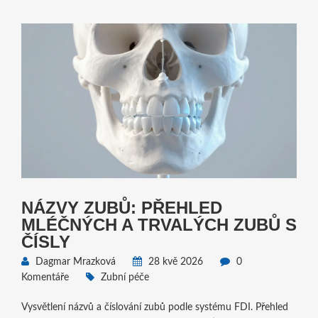
NÁZVY ZUBŮ: PŘEHLED
MLÉČNÝCH A TRVALÝCH ZUBŮ S
ČÍSLY
Dagmar Mrazková
28 kvě 2026
0
Komentáře
Zubní péče
Vysvětlení názvů a číslování zubů podle systému FDI. Přehled