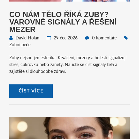
CO NÁM TĚLO ŘÍKÁ ZUBY?
VAROVNÉ SIGNÁLY A ŘEŠENÍ
MEZER
David Holan
29 čec 2026
0 Komentáře
Zubní péče
Zuby nejsou jen estetika. Krvácení, mezery a bolesti signalizují
stres, cukrovku nebo záněty. Naučte se číst signály těla a
zajistěte si dlouhodobé zdraví.
ČÍST VÍCE