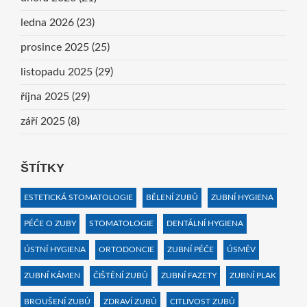
ledna 2026
(23)
prosince 2025
(25)
listopadu 2025
(29)
října 2025
(29)
září 2025
(8)
ŠTÍTKY
ESTETICKÁ STOMATOLOGIE
BĚLENÍ ZUBŮ
ZUBNÍ HYGIENA
PÉČE O ZUBY
STOMATOLOGIE
DENTÁLNÍ HYGIENA
ÚSTNÍ HYGIENA
ORTODONCIE
ZUBNÍ PÉČE
ÚSMĚV
ZUBNÍ KÁMEN
ČIŠTĚNÍ ZUBŮ
ZUBNÍ FAZETY
ZUBNÍ PLAK
BROUŠENÍ ZUBŮ
ZDRAVÍ ZUBŮ
CITLIVOST ZUBŮ