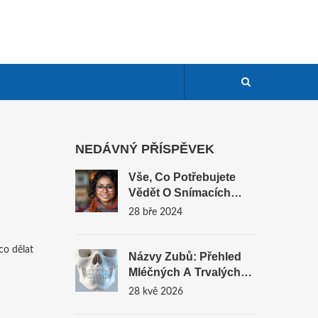
NEDÁVNÝ PŘÍSPĚVEK
Vše, Co Potřebujete
Vědět O Snímacích
Rovnátkách: Kompletní
28 bře 2024
Průvodce
co dělat
Názvy Zubů: Přehled
Mléčných A Trvalých
Zubů S Čísly
28 kvě 2026