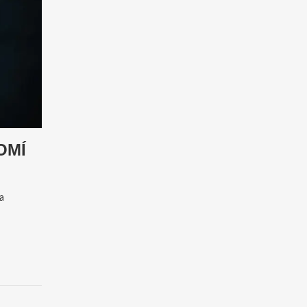
OMÍ
a