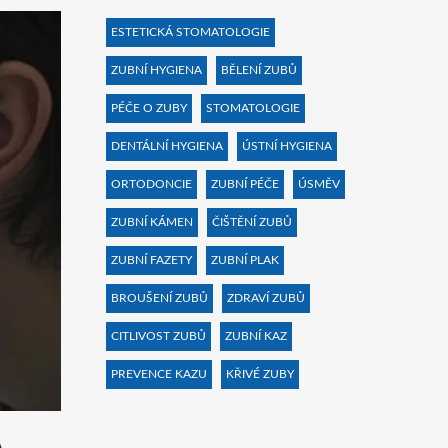
ESTETICKÁ STOMATOLOGIE
ZUBNÍ HYGIENA
BĚLENÍ ZUBŮ
PÉČE O ZUBY
STOMATOLOGIE
DENTÁLNÍ HYGIENA
ÚSTNÍ HYGIENA
ORTODONCIE
ZUBNÍ PÉČE
ÚSMĚV
ZUBNÍ KÁMEN
ČIŠTĚNÍ ZUBŮ
ZUBNÍ FAZETY
ZUBNÍ PLAK
BROUŠENÍ ZUBŮ
ZDRAVÍ ZUBŮ
CITLIVOST ZUBŮ
ZUBNÍ KAZ
PREVENCE KAZU
KŘIVÉ ZUBY
Á