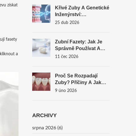
evu získat
Křivé Zuby A Genetické
Inženýrství:
Budoucnost Rovných
25 dub 2026
Zubů Bez Rovnatek
jí fasety
Zubní Fazety: Jak Je
Správně Používat A
kliknout a
Pečovat O Ně Pro
11 čec 2026
Dlouhou Životnost
Proč Se Rozpadají
Zuby? Příčiny A Jak
Tomu Předcházet
9 úno 2026
ARCHIVY
srpna 2026
(6)