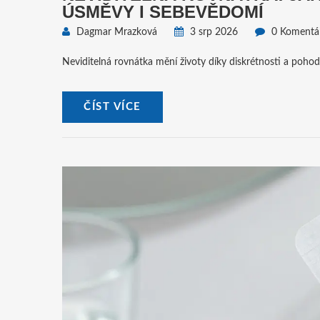
ÚSMĚVY I SEBEVĚDOMÍ
Dagmar Mrazková
3 srp 2026
0 Komentá
Neviditelná rovnátka mění životy díky diskrétnosti a pohodlí.
ČÍST VÍCE