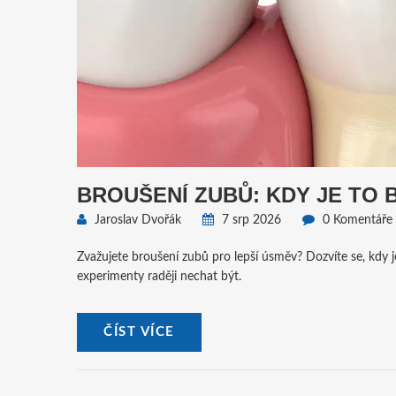
BROUŠENÍ ZUBŮ: KDY JE TO 
Jaroslav Dvořák
7 srp 2026
0 Komentáře
Zvažujete broušení zubů pro lepší úsměv? Dozvíte se, kdy je
experimenty raději nechat být.
ČÍST VÍCE