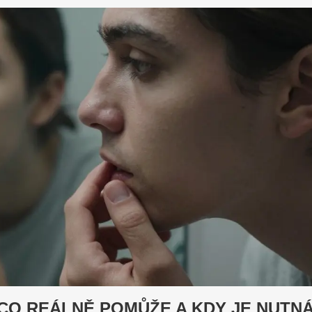
 CO REÁLNĚ POMŮŽE A KDY JE NUTN