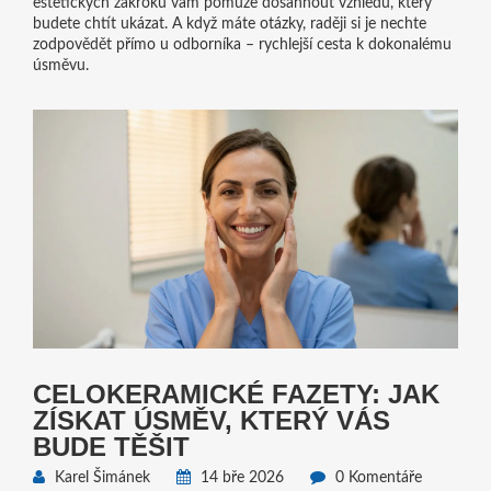
estetických zákroků vám pomůže dosáhnout vzhledu, který
budete chtít ukázat. A když máte otázky, raději si je nechte
zodpovědět přímo u odborníka – rychlejší cesta k dokonalému
úsměvu.
CELOKERAMICKÉ FAZETY: JAK
ZÍSKAT ÚSMĚV, KTERÝ VÁS
BUDE TĚŠIT
Karel Šimánek
14 bře 2026
0 Komentáře