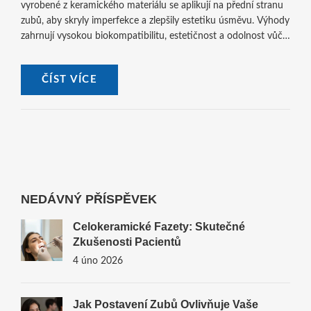
vyrobené z keramického materiálu se aplikují na přední stranu
zubů, aby skryly imperfekce a zlepšily estetiku úsměvu. Výhody
zahrnují vysokou biokompatibilitu, estetičnost a odolnost vůči
skvrnám. Článek poskytuje hloubkový pohled na technické
aspekty, výhody a postup aplikace celokeramických faset.
ČÍST VÍCE
NEDÁVNÝ PŘÍSPĚVEK
Celokeramické Fazety: Skutečné
Zkušenosti Pacientů
4 úno 2026
Jak Postavení Zubů Ovlivňuje Vaše