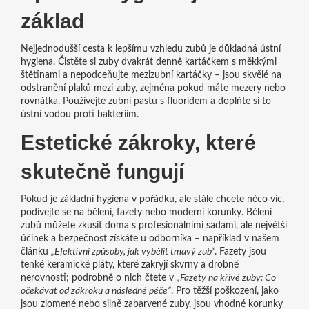
základ
Nejjednodušší cesta k lepšímu vzhledu zubů je důkladná ústní
hygiena. Čistěte si zuby dvakrát denně kartáčkem s měkkými
štětinami a nepodceňujte mezizubní kartáčky – jsou skvělé na
odstranění plaků mezi zuby, zejména pokud máte mezery nebo
rovnátka. Používejte zubní pastu s fluoridem a doplňte si to
ústní vodou proti bakteriím.
Estetické zákroky, které
skutečně fungují
Pokud je základní hygiena v pořádku, ale stále chcete něco víc,
podívejte se na bělení, fazety nebo moderní korunky. Bělení
zubů můžete zkusit doma s profesionálními sadami, ale největší
účinek a bezpečnost získáte u odborníka – například v našem
článku
„Efektivní způsoby, jak vybělit tmavý zub“
. Fazety jsou
tenké keramické pláty, které zakryjí skvrny a drobné
nerovnosti; podrobně o nich čtete v
„Fazety na křivé zuby: Co
očekávat od zákroku a následné péče“
. Pro těžší poškození, jako
jsou zlomené nebo silně zabarvené zuby, jsou vhodné korunky