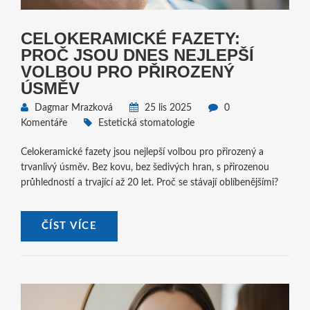
CELOKERAMICKÉ FAZETY:
PROČ JSOU DNES NEJLEPŠÍ
VOLBOU PRO PŘIROZENÝ
ÚSMĚV
Dagmar Mrazková
25 lis 2025
0
Komentáře
Estetická stomatologie
Celokeramické fazety jsou nejlepší volbou pro přirozený a
trvanlivý úsměv. Bez kovu, bez šedivých hran, s přirozenou
průhledností a trvající až 20 let. Proč se stávají oblíbenějšími?
ČÍST VÍCE