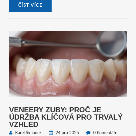
ČÍST VÍCE
VENEERY ZUBY: PROČ JE
ÚDRŽBA KLÍČOVÁ PRO TRVALÝ
VZHLED
Karel Šimánek
24 pro 2025
0 Komentáře