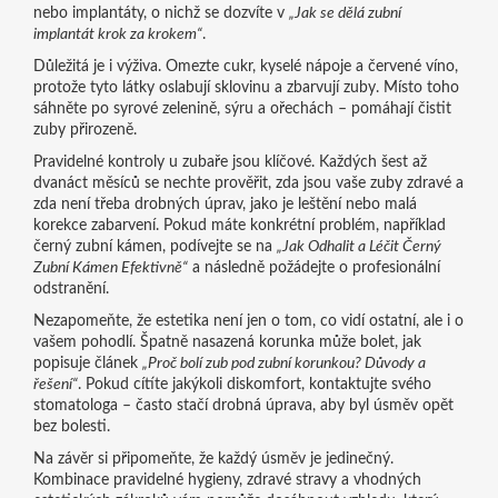
nebo implantáty, o nichž se dozvíte v
„Jak se dělá zubní
implantát krok za krokem“
.
Důležitá je i výživa. Omezte cukr, kyselé nápoje a červené víno,
protože tyto látky oslabují sklovinu a zbarvují zuby. Místo toho
sáhněte po syrové zelenině, sýru a ořechách – pomáhají čistit
zuby přirozeně.
Pravidelné kontroly u zubaře jsou klíčové. Každých šest až
dvanáct měsíců se nechte prověřit, zda jsou vaše zuby zdravé a
zda není třeba drobných úprav, jako je leštění nebo malá
korekce zabarvení. Pokud máte konkrétní problém, například
černý zubní kámen, podívejte se na
„Jak Odhalit a Léčit Černý
Zubní Kámen Efektivně“
a následně požádejte o profesionální
odstranění.
Nezapomeňte, že estetika není jen o tom, co vidí ostatní, ale i o
vašem pohodlí. Špatně nasazená korunka může bolet, jak
popisuje článek
„Proč bolí zub pod zubní korunkou? Důvody a
řešení“
. Pokud cítíte jakýkoli diskomfort, kontaktujte svého
stomatologa – často stačí drobná úprava, aby byl úsměv opět
bez bolesti.
Na závěr si připomeňte, že každý úsměv je jedinečný.
Kombinace pravidelné hygieny, zdravé stravy a vhodných