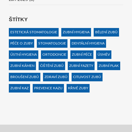
ŠTÍTKY
ESTETICKÁ STOMATOLOGIE
ZUBNÍ HYGIENA
BĚLENÍ ZUBŮ
PÉČE O ZUBY
STOMATOLOGIE
DENTÁLNÍ HYGIENA
ÚSTNÍ HYGIENA
ORTODONCIE
ZUBNÍ PÉČE
ÚSMĚV
ZUBNÍ KÁMEN
ČIŠTĚNÍ ZUBŮ
ZUBNÍ FAZETY
ZUBNÍ PLAK
BROUŠENÍ ZUBŮ
ZDRAVÍ ZUBŮ
CITLIVOST ZUBŮ
ZUBNÍ KAZ
PREVENCE KAZU
KŘIVÉ ZUBY