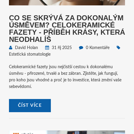
CO SE SKRÝVÁ ZA DOKONALÝM
ÚSMĚVEM? CELOKERAMICKÉ
FAZETY - PŘÍBĚH KRÁSY, KTERÁ
NEODHALÍŠ
David Holan
31 říj 2025
0 Komentáře
Estetická stomatologie
Celokeramické fazety jsou nejčistší cestou k dokonalému
úsměvu - přirozené, trvalé a bez zábran. Zjistěte, jak fungují,
pro koho jsou vhodné a proč je to investice, která změní vaše
sebevědomí.
ČÍST VÍCE