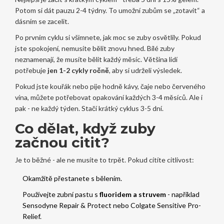
Potom si dát pauzu 2-4 týdny. To umožní zubům se „zotavit“ a
dásním se zacelit.
Po prvním cyklu si všimnete, jak moc se zuby osvětlily. Pokud
jste spokojení, nemusíte bělit znovu hned. Bílé zuby
neznamenají, že musíte bělit každý měsíc. Většina lidí
potřebuje
jen 1-2 cykly ročně
, aby si udrželi výsledek.
Pokud jste kouřák nebo pije hodně kávy, čaje nebo červeného
vína, můžete potřebovat opakování každých 3-4 měsíců. Ale i
pak - ne každý týden. Stačí krátký cyklus 3-5 dní.
Co dělat, když zuby
začnou citit?
Je to běžné - ale ne musíte to trpět. Pokud cítíte citlivost:
Okamžitě přestanete s bělením.
Používejte zubní pastu s
fluoridem a struvem
- například
Sensodyne Repair & Protect nebo Colgate Sensitive Pro-
Relief.