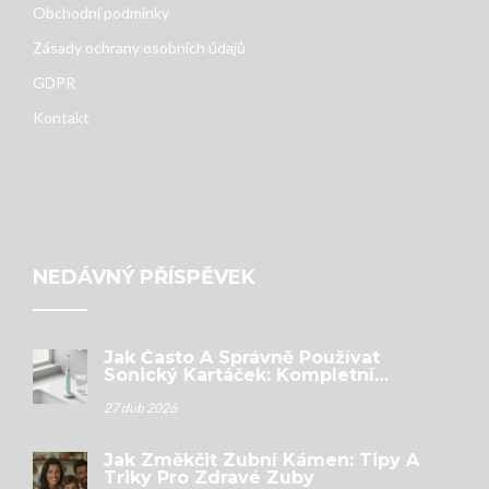
Obchodní podmínky
Zásady ochrany osobních údajů
GDPR
Kontakt
NEDÁVNÝ PŘÍSPĚVEK
Jak Často A Správně Používat
Sonický Kartáček: Kompletní
Průvodce
27 dub 2026
Jak Změkčit Zubní Kámen: Tipy A
Triky Pro Zdravé Zuby