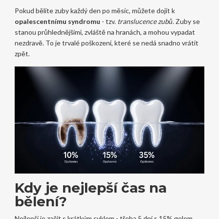
Pokud bělíte zuby každý den po měsíc, můžete dojít k
opalescentnímu syndromu
- tzv.
translucence zubů
. Zuby se
stanou průhlednějšími, zvláště na hranách, a mohou vypadat
nezdravě. To je trvalé poškození, které se nedá snadno vrátit
zpět.
Kdy je nejlepší čas na
bělení?
Nejlepší je začít s krátkým cyklem - třeba 5 dní s 15% gelem.