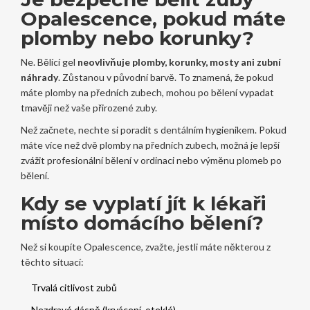
Opalescence, pokud máte
plomby nebo korunky?
Ne. Bělící gel
neovlivňuje plomby, korunky, mosty ani zubní
náhrady
. Zůstanou v původní barvě. To znamená, že pokud
máte plomby na předních zubech, mohou po bělení vypadat
tmavěji než vaše přirozené zuby.
Než začnete, nechte si poradit s dentálním hygienikem. Pokud
máte více než dvě plomby na předních zubech, možná je lepší
zvážit profesionální bělení v ordinaci nebo výměnu plomeb po
bělení.
Kdy se vyplatí jít k lékaři
místo domácího bělení?
Než si koupíte Opalescence, zvažte, jestli máte některou z
těchto situací:
Trvalá citlivost zubů
Nezdravé dásně (krvácení, oteklé)