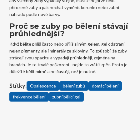
aby všechny zuby vypadaly stejně, musíte nejprve bělit
přirozené zuby a pak nechat vyměnit korunku nebo zubní
náhradu podle nové barvy.
Proč se zuby po bělení stávají
průhlednější?
Když bělíte příliš často nebo příliš silným gelem, gel odstraní
nejen pigmenty, ale i minerály ze skloviny. To způsobí, že zuby
ztrácejí svou opacitu a vypadají průhledněji, zejména na
hranách. Je to trvalé poškození - nejde to vrátit zpět. Proto je
důležité bělit mírně a ne častěji, než je nutné.
Štítky:
Opalescence
bělení zubů
domácí bělení
frekvence bělení
zubní bělící gel