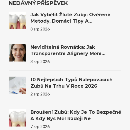
NEDÁVNÝ PŘÍSPĚVEK
Jak Vybělit Žluté Zuby: Ověřené
Metody, Domácí Tipy A
Profesionální Bělení
8 srp 2026
Neviditelná Rovnátka: Jak
Transparentní Alignery Mění
Úsměvy I Sebevědomí
3 srp 2026
10 Nejlepších Typů Nalepovacích
Zubů Na Trhu V Roce 2026
2 srp 2026
Broušení Zubů: Kdy Je To Bezpečné
A Kdy Bys Měl Raději Ne
7 srp 2026