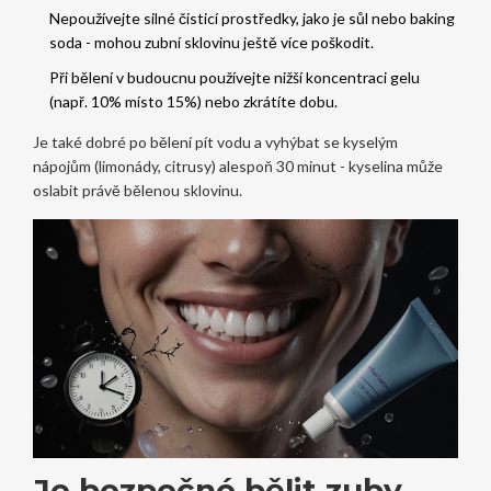
Nepoužívejte silné čisticí prostředky, jako je sůl nebo baking
soda - mohou zubní sklovinu ještě více poškodit.
Při bělení v budoucnu používejte nižší koncentraci gelu
(např. 10% místo 15%) nebo zkrátíte dobu.
Je také dobré po bělení pít vodu a vyhýbat se kyselým
nápojům (limonády, citrusy) alespoň 30 minut - kyselina může
oslabit právě bělenou sklovinu.
Je bezpečné bělit zuby