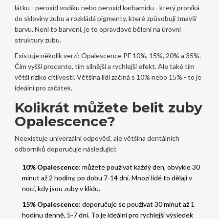
látku - peroxid vodíku nebo peroxid karbamidu - který proniká
do skloviny zubu a rozkládá pigmenty, které způsobují tmavší
barvu. Není to barvení, je to opravdové bělení na úrovni
struktury zubu.
Existuje několik verzí: Opalescence PF 10%, 15%, 20% a 35%.
Čím vyšší procento, tím silnější a rychlejší efekt. Ale také tím
větší riziko citlivosti. Většina lidí začíná s 10% nebo 15% - to je
ideální pro začátek.
Kolikrát můžete belit zuby
Opalescence?
Neexistuje univerzální odpověď, ale většina dentálních
odborníků doporučuje následující:
10% Opalescence
: můžete používat každý den, obvykle 30
minut až 2 hodiny, po dobu 7-14 dní. Mnozí lidé to dělají v
noci, kdy jsou zuby v klidu.
15% Opalescence
: doporučuje se používat 30 minut až 1
hodinu denně, 5-7 dní. To je ideální pro rychlejší výsledek