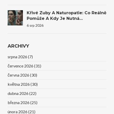
Křivé Zuby A Naturopatie: Co Reálně
Pomůže A Kdy Je Nutná
Stomatologie
6 srp 2026
ARCHIVY
srpna 2026
(7)
července 2026
(31)
června 2026
(30)
května 2026
(30)
dubna 2026
(22)
března 2026
(25)
února 2026
(21)