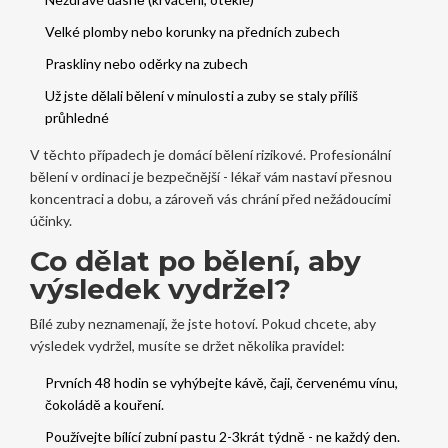
Velké plomby nebo korunky na předních zubech
Praskliny nebo oděrky na zubech
Už jste dělali bělení v minulosti a zuby se staly příliš
průhledné
V těchto případech je domácí bělení rizikové. Profesionální
bělení v ordinaci je bezpečnější - lékař vám nastaví přesnou
koncentraci a dobu, a zároveň vás chrání před nežádoucími
účinky.
Co dělat po bělení, aby
výsledek vydržel?
Bílé zuby neznamenají, že jste hotoví. Pokud chcete, aby
výsledek vydržel, musíte se držet několika pravidel:
Prvních 48 hodin se vyhýbejte kávě, čaji, červenému vínu,
čokoládě a kouření.
Používejte bílící zubní pastu 2-3krát týdně - ne každý den.