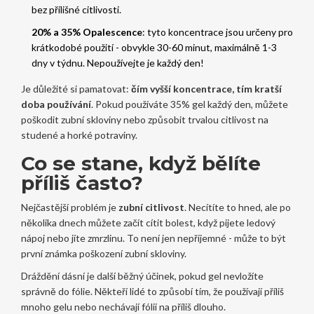
bez přílišné citlivosti.
20% a 35% Opalescence
: tyto koncentrace jsou určeny pro
krátkodobé použití - obvykle 30-60 minut, maximálně 1-3
dny v týdnu. Nepoužívejte je každý den!
Je důležité si pamatovat:
čím vyšší koncentrace, tím kratší
doba používání
. Pokud používáte 35% gel každý den, můžete
poškodit zubní skloviny nebo způsobit trvalou citlivost na
studené a horké potraviny.
Co se stane, když bělíte
příliš často?
Nejčastější problém je
zubní citlivost
. Necítíte to hned, ale po
několika dnech můžete začít cítit bolest, když pijete ledový
nápoj nebo jíte zmrzlinu. To není jen nepříjemné - může to být
první známka poškození zubní skloviny.
Dráždění dásní je další běžný účinek, pokud gel nevložíte
správně do fólie. Někteří lidé to způsobí tím, že používají příliš
mnoho gelu nebo nechávají fólii na příliš dlouho.