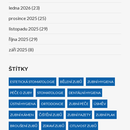
ledna 2026
(23)
prosince 2025
(25)
listopadu 2025
(29)
října 2025
(29)
září 2025
(8)
ŠTÍTKY
ESTETICKÁ STOMATOLOGIE
BĚLENÍ ZUBŮ
ZUBNÍ HYGIENA
PÉČE O ZUBY
STOMATOLOGIE
DENTÁLNÍ HYGIENA
ÚSTNÍ HYGIENA
ORTODONCIE
ZUBNÍ PÉČE
ÚSMĚV
ZUBNÍ KÁMEN
ČIŠTĚNÍ ZUBŮ
ZUBNÍ FAZETY
ZUBNÍ PLAK
BROUŠENÍ ZUBŮ
ZDRAVÍ ZUBŮ
CITLIVOST ZUBŮ