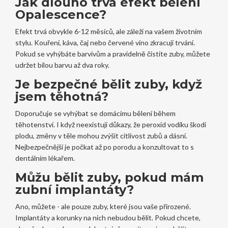
Jak dlouho trvá efekt bělení
Opalescence?
Efekt trvá obvykle 6-12 měsíců, ale záleží na vašem životním
stylu. Kouření, káva, čaj nebo červené víno zkracují trvání.
Pokud se vyhýbáte barvivům a pravidelně čistíte zuby, můžete
udržet bílou barvu až dva roky.
Je bezpečné bělit zuby, když
jsem těhotná?
Doporučuje se vyhýbat se domácímu bělení během
těhotenství. I když neexistují důkazy, že peroxid vodíku škodí
plodu, změny v těle mohou zvýšit citlivost zubů a dásní.
Nejbezpečnější je počkat až po porodu a konzultovat to s
dentálním lékařem.
Můžu bělit zuby, pokud mám
zubní implantáty?
Ano, můžete - ale pouze zuby, které jsou vaše přirozené.
Implantáty a korunky na nich nebudou bělit. Pokud chcete,