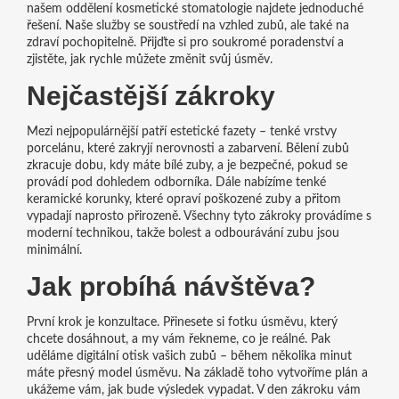
našem oddělení kosmetické stomatologie najdete jednoduché
řešení. Naše služby se soustředí na vzhled zubů, ale také na
zdraví pochopitelně. Přijďte si pro soukromé poradenství a
zjistěte, jak rychle můžete změnit svůj úsměv.
Nejčastější zákroky
Mezi nejpopulárnější patří estetické fazety – tenké vrstvy
porcelánu, které zakryjí nerovnosti a zabarvení. Bělení zubů
zkracuje dobu, kdy máte bílé zuby, a je bezpečné, pokud se
provádí pod dohledem odborníka. Dále nabízíme tenké
keramické korunky, které opraví poškozené zuby a přitom
vypadají naprosto přirozeně. Všechny tyto zákroky provádíme s
moderní technikou, takže bolest a odbourávání zubu jsou
minimální.
Jak probíhá návštěva?
První krok je konzultace. Přinesete si fotku úsměvu, který
chcete dosáhnout, a my vám řekneme, co je reálné. Pak
uděláme digitální otisk vašich zubů – během několika minut
máte přesný model úsměvu. Na základě toho vytvoříme plán a
ukážeme vám, jak bude výsledek vypadat. V den zákroku vám