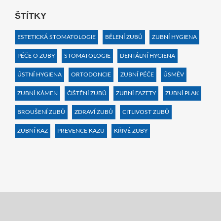
ŠTÍTKY
ESTETICKÁ STOMATOLOGIE
BĚLENÍ ZUBŮ
ZUBNÍ HYGIENA
PÉČE O ZUBY
STOMATOLOGIE
DENTÁLNÍ HYGIENA
ÚSTNÍ HYGIENA
ORTODONCIE
ZUBNÍ PÉČE
ÚSMĚV
ZUBNÍ KÁMEN
ČIŠTĚNÍ ZUBŮ
ZUBNÍ FAZETY
ZUBNÍ PLAK
BROUŠENÍ ZUBŮ
ZDRAVÍ ZUBŮ
CITLIVOST ZUBŮ
ZUBNÍ KAZ
PREVENCE KAZU
KŘIVÉ ZUBY