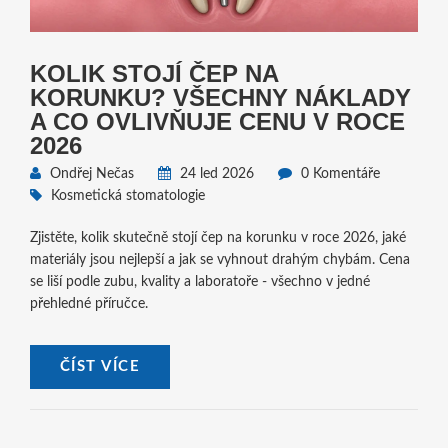
KOLIK STOJÍ ČEP NA
KORUNKU? VŠECHNY NÁKLADY
A CO OVLIVŇUJE CENU V ROCE
2026
Ondřej Nečas
24 led 2026
0 Komentáře
Kosmetická stomatologie
Zjistěte, kolik skutečně stojí čep na korunku v roce 2026, jaké
materiály jsou nejlepší a jak se vyhnout drahým chybám. Cena
se liší podle zubu, kvality a laboratoře - všechno v jedné
přehledné příručce.
ČÍST VÍCE