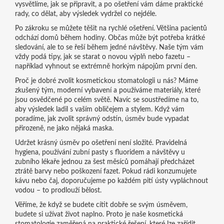
vysvětlíme, jak se připravit, a po ošetření vám dáme praktické
rady, co dělat, aby výsledek vydržel co nejdéle.
Po zákroku se můžete těšit na rychlé ošetření. Většina pacientů
odchází domů během hodiny. Občas může být potřeba krátké
sledování, ale to se řeší během jedné návštěvy. Naše tým vám
vždy podá tipy, jak se starat o novou výplň nebo fazetu –
například vyhnout se extrémně horkým nápojům první den.
Proč je dobré zvolit kosmetickou stomatologii u nás? Máme
zkušený tým, moderní vybavení a používáme materiály, které
jsou osvědčené po celém světě. Navíc se soustředíme na to,
aby výsledek ladil s vaším obličejem a stylem. Když vám
poradíme, jak zvolit správný odstín, úsměv bude vypadat
přirozeně, ne jako nějaká maska.
Udržet krásný úsměv po ošetření není složité. Pravidelná
hygiena, používání zubní pasty s fluoridem a návštěvy u
zubního lékaře jednou za šest měsíců pomáhají předcházet
ztrátě barvy nebo poškození fazet. Pokud rádi konzumujete
kávu nebo čaj, doporučujeme po každém pití ústy vypláchnout
vodou – to prodlouží bělost.
Věříme, že když se budete cítit dobře se svým úsměvem,
budete si užívat život naplno. Proto je naše kosmetická