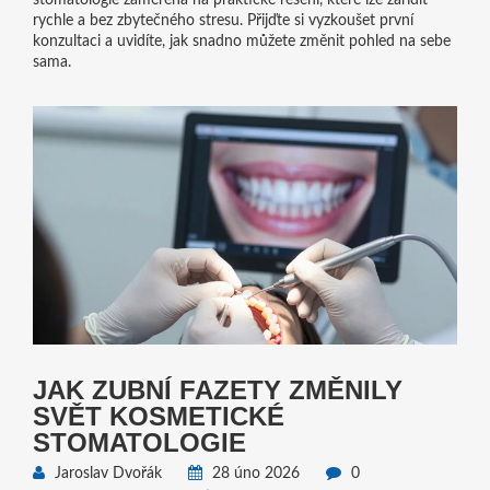
stomatologie zaměřená na praktické řešení, které lze zařídit
rychle a bez zbytečného stresu. Přijďte si vyzkoušet první
konzultaci a uvidíte, jak snadno můžete změnit pohled na sebe
sama.
JAK ZUBNÍ FAZETY ZMĚNILY
SVĚT KOSMETICKÉ
STOMATOLOGIE
Jaroslav Dvořák
28 úno 2026
0