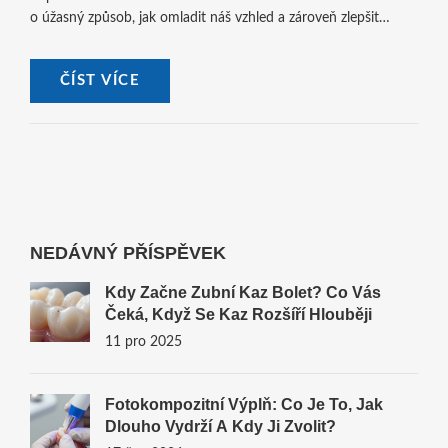
o úžasný způsob, jak omladit náš vzhled a zároveň zlepšit
zdraví našich zubů. První krok k proměně tvého úsměvu je
tady, pojďme se podívat na to podrobněji.
ČÍST VÍCE
NEDÁVNÝ PŘÍSPĚVEK
Kdy Začne Zubní Kaz Bolet? Co Vás
Čeká, Když Se Kaz Rozšíří Hlouběji
11 pro 2025
Fotokompozitní Výplň: Co Je To, Jak
Dlouho Vydrží A Kdy Ji Zvolit?