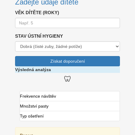
Zadejte údaje dítěte
VĚK DÍTĚTE (ROKY)
STAV ÚSTNÍ HYGIENY
Získat doporučení
Výsledná analýza
🦷
Frekvence návštěv
Množství pasty
Typ ošetření