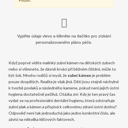
Pozor:
Vyplňte údaje vlevo a klikněte na tlačítko pro získání
personalizovaného plánu péče.
Když poprvé vidíte malinký zubní kámen na dětských zubech
nebo si všimnete, že dásně krvácí při běžném čištění, může to
být šok. Mnoho rodičů si myslí, že
zubní kámen
je problém
pouze dospělých. Realita je však jiná. Děti jsou stejně náchylné
k tvorbě povlaků a následného kamene, pokud není jejich ústní
hygiena dostatečně pečlivá. Otázka zní: Kdy je ten pravý čas
vydat se na profesionální
dentální hygienu
, která
odstraňuje
zubní plak a kámen a přispívá k celkovému zdraví ústní dutiny
?
Odpověď není tak jednoduchá jako jedno konkrétní číslo, ale
závisí na několika klíčových faktorech.