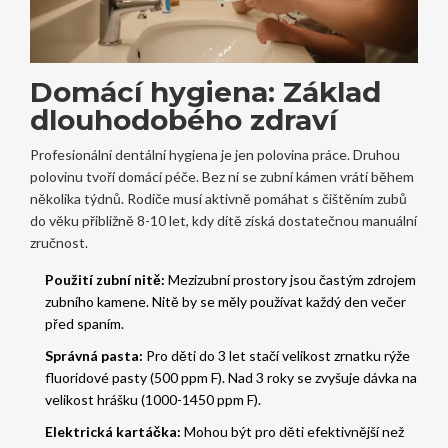
Domácí hygiena: Základ
dlouhodobého zdraví
Profesionální dentální hygiena je jen polovina práce. Druhou
polovinu tvoří domácí péče. Bez ní se zubní kámen vrátí během
několika týdnů. Rodiče musí aktivně pomáhat s čištěním zubů
do věku přibližně 8-10 let, kdy dítě získá dostatečnou manuální
zručnost.
Použití zubní nitě:
Mezizubní prostory jsou častým zdrojem
zubního kamene. Nitě by se měly používat každý den večer
před spaním.
Správná pasta:
Pro děti do 3 let stačí velikost zrnatku rýže
fluoridové pasty (500 ppm F). Nad 3 roky se zvyšuje dávka na
velikost hrášku (1000-1450 ppm F).
Elektrická kartáčka:
Mohou být pro děti efektivnější než