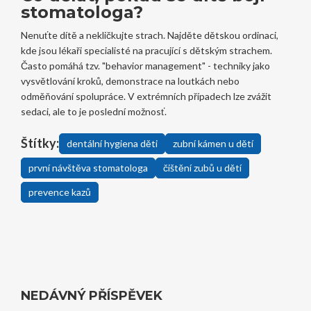
stomatologa?
Nenuťte dítě a nekličkujte strach. Najděte dětskou ordinaci,
kde jsou lékaři specialisté na pracující s dětským strachem.
Často pomáhá tzv. "behavior management" - techniky jako
vysvětlování kroků, demonstrace na loutkách nebo
odměňování spolupráce. V extrémních případech lze zvážit
sedaci, ale to je poslední možnosť.
Štítky:
dentální hygiena děti
zubní kámen u dětí
první návštěva stomatologa
čištění zubů u dětí
prevence kazů
NEDÁVNÝ PŘÍSPĚVEK