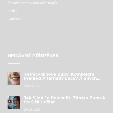
Zásady ochrany osobních údajů
GDPR
Kontakt
NEDÁVNÝ PŘÍSPĚVEK
Tetracyklinové Zuby: Komplexní
Přehled Alternativ Léčby A Bílých
Úsměvů
2 čen 2026
Jak Silná Je Bolest Při Zánětu Zubů A
Co S Ní Udělat
24 zář 2025