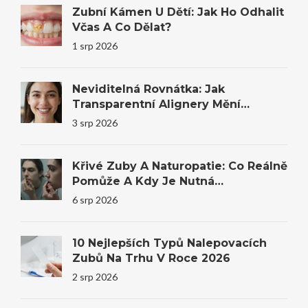
Zubní Kámen U Dětí: Jak Ho Odhalit
Včas A Co Dělat?
1 srp 2026
Neviditelná Rovnátka: Jak
Transparentní Alignery Mění
Úsměvy I Sebevědomí
3 srp 2026
Křivé Zuby A Naturopatie: Co Reálně
Pomůže A Kdy Je Nutná
Stomatologie
6 srp 2026
10 Nejlepších Typů Nalepovacích
Zubů Na Trhu V Roce 2026
2 srp 2026