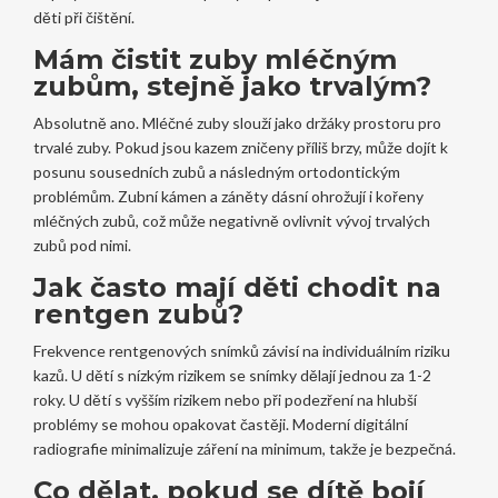
děti při čištění.
Mám čistit zuby mléčným
zubům, stejně jako trvalým?
Absolutně ano. Mléčné zuby slouží jako držáky prostoru pro
trvalé zuby. Pokud jsou kazem zničeny příliš brzy, může dojít k
posunu sousedních zubů a následným ortodontickým
problémům. Zubní kámen a záněty dásní ohrožují i kořeny
mléčných zubů, což může negativně ovlivnit vývoj trvalých
zubů pod nimi.
Jak často mají děti chodit na
rentgen zubů?
Frekvence rentgenových snímků závisí na individuálním riziku
kazů. U dětí s nízkým rizikem se snímky dělají jednou za 1-2
roky. U dětí s vyšším rizikem nebo při podezření na hlubší
problémy se mohou opakovat častěji. Moderní digitální
radiografie minimalizuje záření na minimum, takže je bezpečná.
Co dělat, pokud se dítě bojí