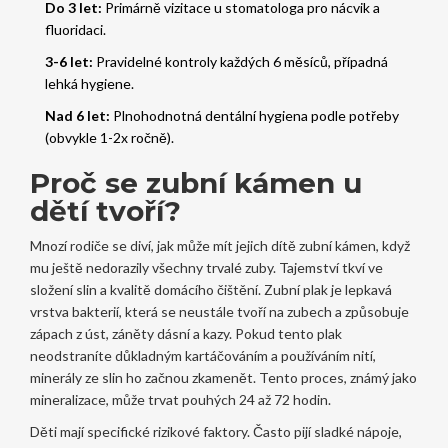
Do 3 let:
Primárně vizitace u stomatologa pro nácvik a
fluoridaci.
3-6 let:
Pravidelné kontroly každých 6 měsíců, případná
lehká hygiene.
Nad 6 let:
Plnohodnotná dentální hygiena podle potřeby
(obvykle 1-2x ročně).
Proč se zubní kámen u
dětí tvoří?
Mnozí rodiče se diví, jak může mít jejich dítě zubní kámen, když
mu ještě nedorazily všechny trvalé zuby. Tajemství tkví ve
složení slin a kvalitě domácího čištění.
Zubní plak
je
lepkavá
vrstva bakterií, která se neustále tvoří na zubech a způsobuje
zápach z úst, záněty dásní a kazy
. Pokud tento plak
neodstraníte důkladným kartáčováním a používáním nití,
minerály ze slin ho začnou zkamenět. Tento proces, známý jako
mineralizace, může trvat pouhých 24 až 72 hodin.
Děti mají specifické rizikové faktory. Často pijí sladké nápoje,