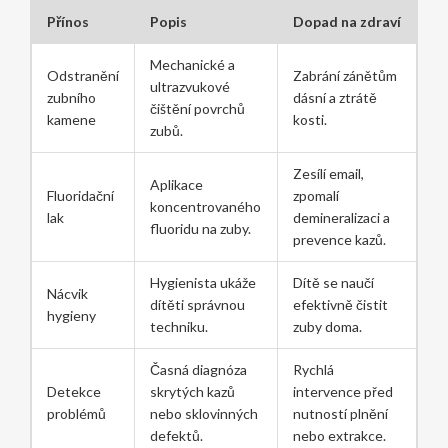
Přínos
Popis
Dopad na zdraví
Mechanické a
Odstranění
Zabrání zánětům
ultrazvukové
zubního
dásní a ztrátě
čištění povrchů
kamene
kosti.
zubů.
Zesílí email,
Aplikace
Fluoridační
zpomalí
koncentrovaného
lak
demineralizaci a
fluoridu na zuby.
prevence kazů.
Hygienista ukáže
Dítě se naučí
Nácvik
dítěti správnou
efektivně čistit
hygieny
techniku.
zuby doma.
Časná diagnóza
Rychlá
Detekce
skrytých kazů
intervence před
problémů
nebo sklovinných
nutností plnění
defektů.
nebo extrakce.