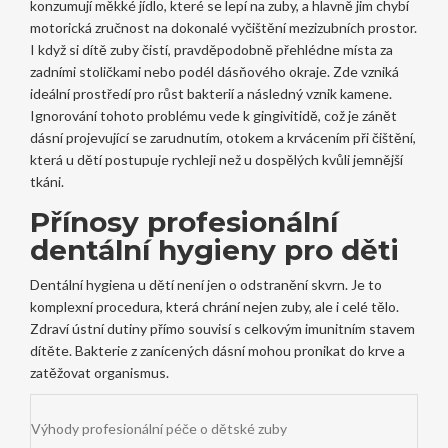
konzumují měkké jídlo, které se lepí na zuby, a hlavně jim chybí
motorická zručnost na dokonalé vyčištění mezizubních prostor.
I když si dítě zuby čistí, pravděpodobně přehlédne místa za
zadními stoličkami nebo podél dásňového okraje. Zde vzniká
ideální prostředí pro růst bakterií a následný vznik kamene.
Ignorování tohoto problému vede k
gingivitidě
, což je
zánět
dásní projevující se zarudnutím, otokem a krvácením při čištění
,
která u dětí postupuje rychleji než u dospělých kvůli jemnější
tkáni.
Přínosy profesionální
dentální hygieny pro děti
Dentální hygiena u dětí není jen o odstranění skvrn. Je to
komplexní procedura, která chrání nejen zuby, ale i celé tělo.
Zdraví ústní dutiny přímo souvisí s celkovým imunitním stavem
dítěte. Bakterie z zanícených dásní mohou pronikat do krve a
zatěžovat organismus.
Výhody profesionální péče o dětské zuby