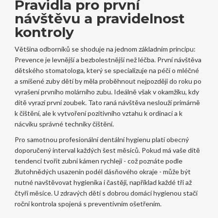
Pravidla pro první
návštěvu a pravidelnost
kontroly
Většina odborníků se shoduje na jednom základním principu:
Prevence je levnější a bezbolestnější než léčba. První návštěva
dětského stomatologa
, který
se specializuje na péči o mléčné
a smíšené zuby dětí
by měla proběhnout nejpozději do roku po
vyrašení prvního molárního zubu. Ideálně však v okamžiku, kdy
dítě vyrazí první zoubek. Tato raná návštěva neslouží primárně
k čištění, ale k vytvoření pozitivního vztahu k ordinaci a k
nácviku správné techniky čištění.
Pro samotnou profesionální dentální hygienu platí obecný
doporučený interval každých šest měsíců. Pokud má vaše dítě
tendenci tvořit zubní kámen rychleji - což poznáte podle
žlutohnědých usazenin podél dásňového okraje - může být
nutné navštěvovat hygienika i častěji, například každé tři až
čtyři měsíce. U zdravých dětí s dobrou domácí hygienou stačí
roční kontrola spojená s preventivním ošetřením.