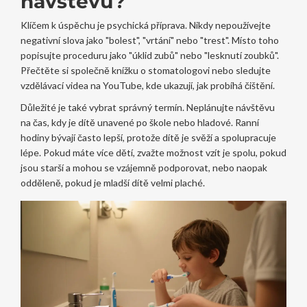
návštěvu?
Klíčem k úspěchu je psychická příprava. Nikdy nepoužívejte
negativní slova jako "bolest", "vrtání" nebo "trest". Místo toho
popisujte proceduru jako "úklid zubů" nebo "lesknutí zoubků".
Přečtěte si společně knížku o stomatologovi nebo sledujte
vzdělávací videa na YouTube, kde ukazují, jak probíhá čištění.
Důležité je také vybrat správný termín. Neplánujte návštěvu
na čas, kdy je dítě unavené po škole nebo hladové. Ranní
hodiny bývají často lepší, protože dítě je svěží a spolupracuje
lépe. Pokud máte více dětí, zvažte možnost vzít je spolu, pokud
jsou starší a mohou se vzájemně podporovat, nebo naopak
odděleně, pokud je mladší dítě velmi plaché.