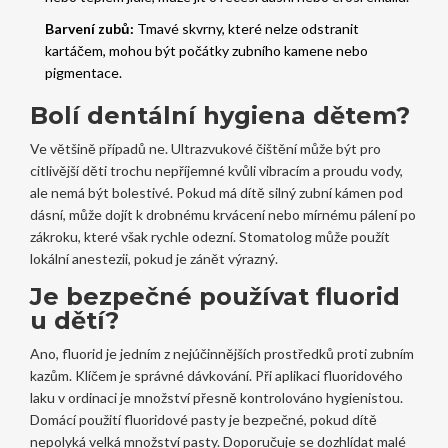
Barvení zubů:
Tmavé skvrny, které nelze odstranit
kartáčem, mohou být počátky zubního kamene nebo
pigmentace.
Bolí dentální hygiena dětem?
Ve většině případů ne. Ultrazvukové čištění může být pro
citlivější děti trochu nepříjemné kvůli vibracím a proudu vody,
ale nemá být bolestivé. Pokud má dítě silný zubní kámen pod
dásní, může dojít k drobnému krvácení nebo mírnému pálení po
zákroku, které však rychle odezní. Stomatolog může použít
lokální anestezii, pokud je zánět výrazný.
Je bezpečné používat fluorid
u dětí?
Ano, fluorid je jedním z nejúčinnějších prostředků proti zubním
kazům. Klíčem je správné dávkování. Při aplikaci fluoridového
laku v ordinaci je množství přesně kontrolováno hygienistou.
Domácí použití fluoridové pasty je bezpečné, pokud dítě
nepolyká velká množství pasty. Doporučuje se dozhlídat malé