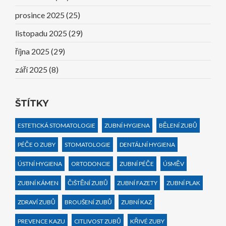
prosince 2025
(25)
listopadu 2025
(29)
října 2025
(29)
září 2025
(8)
ŠTÍTKY
ESTETICKÁ STOMATOLOGIE
ZUBNÍ HYGIENA
BĚLENÍ ZUBŮ
PÉČE O ZUBY
STOMATOLOGIE
DENTÁLNÍ HYGIENA
ÚSTNÍ HYGIENA
ORTODONCIE
ZUBNÍ PÉČE
ÚSMĚV
ZUBNÍ KÁMEN
ČIŠTĚNÍ ZUBŮ
ZUBNÍ FAZETY
ZUBNÍ PLAK
ZDRAVÍ ZUBŮ
BROUŠENÍ ZUBŮ
ZUBNÍ KAZ
PREVENCE KAZU
CITLIVOST ZUBŮ
KŘIVÉ ZUBY