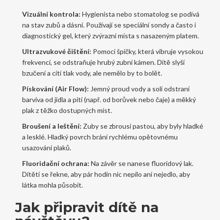
Vizuální kontrola:
Hygienista nebo stomatolog se podívá
na stav zubů a dásní. Používají se speciální sondy a často i
diagnostický gel, který zvýrazní místa s nasazeným platem.
Ultrazvukové čištění:
Pomocí špičky, která vibruje vysokou
frekvencí, se odstraňuje hrubý zubní kámen. Dítě slyší
bzučení a cítí tlak vody, ale nemělo by to bolět.
Pískování (Air Flow):
Jemný proud vody a soli odstraní
barviva od jídla a pití (např. od borůvek nebo čaje) a měkký
plak z těžko dostupných míst.
Broušení a leštění:
Zuby se zbrousí pastou, aby byly hladké
a lesklé. Hladký povrch brání rychlému opětovnému
usazování plaků.
Fluoridační ochrana:
Na závěr se nanese fluoridový lak.
Dítěti se řekne, aby pár hodin nic nepilo ani nejedlo, aby
látka mohla působit.
Jak připravit dítě na