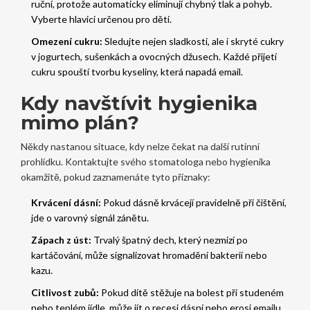
ruční, protože automaticky eliminují chybný tlak a pohyb.
Vyberte hlavici určenou pro děti.
Omezení cukru:
Sledujte nejen sladkosti, ale i skryté cukry
v jogurtech, sušenkách a ovocných džusech. Každé přijetí
cukru spouští tvorbu kyseliny, která napadá email.
Kdy navštívit hygienika
mimo plán?
Někdy nastanou situace, kdy nelze čekat na další rutinní
prohlídku. Kontaktujte svého stomatologa nebo hygienika
okamžitě, pokud zaznamenáte tyto příznaky:
Krvácení dásní:
Pokud dásně krvácejí pravidelně při čištění,
jde o varovný signál zánětu.
Zápach z úst:
Trvalý špatný dech, který nezmizí po
kartáčování, může signalizovat hromadění bakterií nebo
kazu.
Citlivost zubů:
Pokud dítě stěžuje na bolest při studeném
nebo teplém jídle, může jít o recesi dásní nebo erosi emailu.