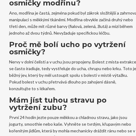
osmičky modřinu?
Ano, modřina je častá, zejména pokud byl zákrok složitější a zahrnova
manipulaci s měkkými tkáněmi. Modřina obvykle začíná druhý nebo
třetí den, může mít různé barvy (fialová, zelená, žlutá) a mizí během
jednoho až dvou týdnů. Nevyžaduje specifickou léčbu.
Proč mě bolí ucho po vytržení
osmičky?
Nervy v dolní čelisti a v uchu jsou propojeny. Bolest z místa extrakc
se často iradiuje, tedy vystřeluje do ucha, chrupu nebo krku. Toto j
běžný jev, který by měl ustoupit spolu s bolestí v místě výtažku.
Pokud bolest v uchu přetrvává dlouho po zahojení dásně,
konzultujte to s lékařem.
Mám jíst tuhou stravu po
vytržení zubu?
První 24 hodin jezte pouze měkkou a chladnou stravu, jako jsou
jogurty, smoothie nebo kaše. Vyhněte se tvrdým, křupavým nebo
kořenitým jídlům, která by mohla mechanicky dráždit ránu nebo se v