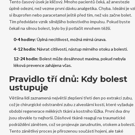
Tento časový úsek je klíčový. Mnoho pacientů čeká, až anestezie
úplně odezní, než vezme první dávku analgetika. Chyba. Ideální je vzí
si ibuprofen nebo paracetamol ještě před tím, než vás začne bolet.
Tím předvídate vznik silnějšího bolestivého impulsu. Pokud byste
čekali na silnou bolest, bylo by ji potlačit mnohem těžší.
0-4 hodiny:
Úplná necitlivost, možná mírná únava.
4-12 hodin:
Návrat citlivosti, nástup mírného otoku a bolesti.
12-24 hodin:
Bolest může dosáhnout maxima, pokud nebyla
léková prevence zahájena včas.
Pravidlo tří dnů: Kdy bolest
ustupuje
Většina lidí zaznamená největší zlepšení třetí den po
extrakci zubu
,
což je
chirurgické odstranění zubu z alveolární kosti, které vyžaduje
období regenerace měkkých tkání a kostního lůžka
. První dva dny
jsou obvykle ty nejhorší. Dásňové tkáně reagují na traumatické
podráždění zánětem, což se projevuje zarudnutím, otokem a bolestí.
Tento zánětlivý proces je přirozenou součástí hojení, ale také