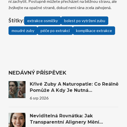
ní zachytit. Postupně můžete přecházet na běžnou stravu, ale
žvýkejte na opačné straně, dokud není rána zcela zahojená.
Štítky:
extrakce osmičky
bolest po vytržení zubu
moudré zuby
péče po extrakci
komplikace extrakce
NEDÁVNÝ PŘÍSPĚVEK
Křivé Zuby A Naturopatie: Co Reálně
Pomůže A Kdy Je Nutná
Stomatologie
6 srp 2026
Neviditelná Rovnátka: Jak
Transparentní Alignery Mění