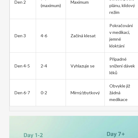
Den 2
Maximum
(maximum)
plánu, klidový
režim
Pokračování
v medikaci,
Den 3
4-6
Začíná klesat
jemné
kloktání
Případné
Den 4-5
2-4
Vyhlazuje se
snížení dávek
léků
Obvykle již
Den 6-7
0-2
Mírný/zbytkový
žádná
medikace