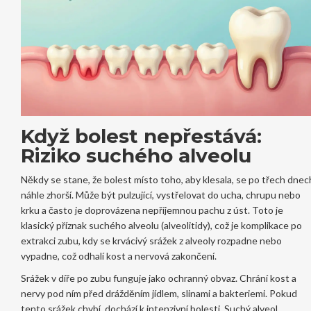
Když bolest nepřestává:
Riziko suchého alveolu
Někdy se stane, že bolest místo toho, aby klesala, se po třech dnec
náhle zhorší. Může být pulzující, vystřelovat do ucha, chrupu nebo
krku a často je doprovázena nepříjemnou pachu z úst. Toto je
klasický příznak
suchého alveolu
(alveolitidy), což je
komplikace po
extrakci zubu, kdy se krvácivý srážek z alveoly rozpadne nebo
vypadne, což odhalí kost a nervová zakončení
.
Srážek v díře po zubu funguje jako ochranný obvaz. Chrání kost a
nervy pod ním před drážděním jídlem, slinami a bakteriemi. Pokud
tento srážek chybí, dochází k intenzivní bolesti. Suchý alveol