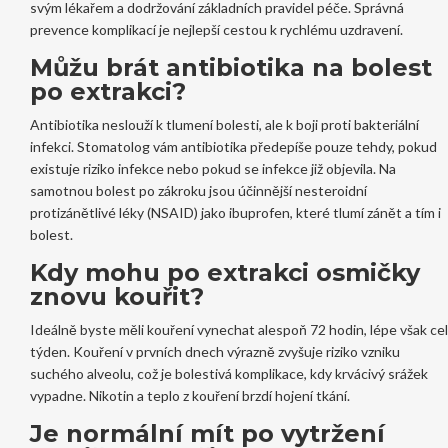
svým lékařem a dodržování základních pravidel péče. Správná
prevence komplikací je nejlepší cestou k rychlému uzdravení.
Můžu brát antibiotika na bolest
po extrakci?
Antibiotika neslouží k tlumení bolesti, ale k boji proti bakteriální
infekci. Stomatolog vám antibiotika předepíše pouze tehdy, pokud
existuje riziko infekce nebo pokud se infekce již objevila. Na
samotnou bolest po zákroku jsou účinnější nesteroidní
protizánětlivé léky (NSAID) jako ibuprofen, které tlumí zánět a tím i
bolest.
Kdy mohu po extrakci osmičky
znovu kouřit?
Ideálně byste měli kouření vynechat alespoň 72 hodin, lépe však ce
týden. Kouření v prvních dnech výrazně zvyšuje riziko vzniku
suchého alveolu, což je bolestivá komplikace, kdy krvácivý srážek
vypadne. Nikotin a teplo z kouření brzdí hojení tkání.
Je normální mít po vytržení