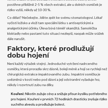
postihne přibližně 2-5 % všech extrakcí, ale u dolních osmiček je
riziko vyšší, někdy až 10-30 %.
Co dělat? Nečekejte. Jděte zpět ke svému stomatologovi. Lékař
vyčistí ložisko a vloží tam speciální látku s antiseptickými a
analgetickými účinky. Úleva bývá téměř okamžitá. Samoléčba
kloktadly nebo pastami tuto situaci nezlepší, naopak může srážek
dále narušit.
Faktory, které prodlužují
dobu hojení
Není každý výtažek stejný. Jednoduché vytržení nadrceného
osmičky, která prorazila skrz dásně, bolejí méně a hojí se rychleji než
chirurgická extrakce impaktovaného zubu. Impaktní osmička je
uvězněná v kosti nebo pod dásní a její odstranění vyžaduje řez,
někdy i rozvrtnutí zubu na dílky.
Kouření:
Nikotin zužuje cévy a snižuje přísun kyslíku potřebného
pro hojení. Kouření v prvních 72 hodinách drasticky zvyšuje riziko
suchého alveolu a prodlužuje bolest.