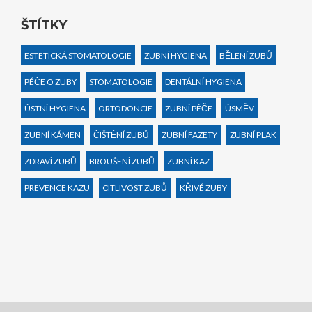
ŠTÍTKY
ESTETICKÁ STOMATOLOGIE
ZUBNÍ HYGIENA
BĚLENÍ ZUBŮ
PÉČE O ZUBY
STOMATOLOGIE
DENTÁLNÍ HYGIENA
ÚSTNÍ HYGIENA
ORTODONCIE
ZUBNÍ PÉČE
ÚSMĚV
ZUBNÍ KÁMEN
ČIŠTĚNÍ ZUBŮ
ZUBNÍ FAZETY
ZUBNÍ PLAK
ZDRAVÍ ZUBŮ
BROUŠENÍ ZUBŮ
ZUBNÍ KAZ
PREVENCE KAZU
CITLIVOST ZUBŮ
KŘIVÉ ZUBY