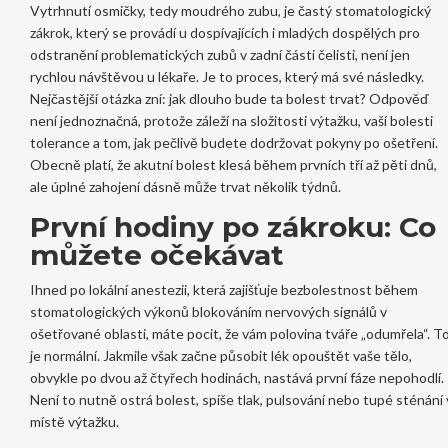
Vytrhnutí osmičky, tedy
moudrého zubu
, je
častý stomatologický
zákrok, který se provádí u dospívajících i mladých dospělých pro
odstranění problematických zubů v zadní části čelisti
, není jen
rychlou návštěvou u lékaře. Je to proces, který má své následky.
Nejčastější otázka zní: jak dlouho bude ta bolest trvat? Odpověď
není jednoznačná, protože záleží na složitosti výtažku, vaší bolesti
tolerance a tom, jak pečlivě budete dodržovat pokyny po ošetření.
Obecně platí, že akutní bolest klesá během prvních tří až pěti dnů,
ale úplné zahojení dásně může trvat několik týdnů.
První hodiny po zákroku: Co
můžete očekávat
Ihned po
lokální anestezii
, která
zajišťuje bezbolestnost během
stomatologických výkonů blokováním nervových signálů v
ošetřované oblasti
, máte pocit, že vám polovina tváře „odumřela“. T
je normální. Jakmile však začne působit lék opouštět vaše tělo,
obvykle po dvou až čtyřech hodinách, nastává první fáze nepohodlí.
Není to nutně ostrá bolest, spíše tlak, pulsování nebo tupé sténání 
místě výtažku.