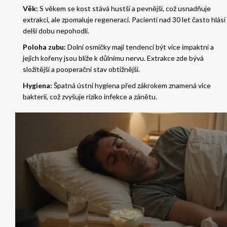
Věk:
S věkem se kost stává hustší a pevnější, což usnadňuje
extrakci, ale zpomaluje regeneraci. Pacienti nad 30 let často hlásí
delší dobu nepohodlí.
Poloha zubu:
Dolní osmičky mají tendenci být více impaktní a
jejich kořeny jsou blíže k důlnímu nervu. Extrakce zde bývá
složitější a pooperační stav obtížnější.
Hygiena:
Špatná ústní hygiena před zákrokem znamená více
bakterií, což zvyšuje riziko infekce a zánětu.