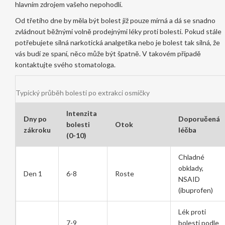
hlavním zdrojem vašeho nepohodlí.
Od třetího dne by měla být bolest již pouze mírná a dá se snadno
zvládnout běžnými volně prodejnými léky proti bolesti. Pokud stále
potřebujete silná narkotická analgetika nebo je bolest tak silná, že
vás budí ze spaní, něco může být špatně. V takovém případě
kontaktujte svého stomatologa.
Typický průběh bolesti po extrakci osmičky
Intenzita
Dny po
Doporučená
bolesti
Otok
zákroku
léčba
(0-10)
Chladné
obklady,
Den 1
6-8
Roste
NSAID
(ibuprofen)
Lék proti
7-9
bolesti podle