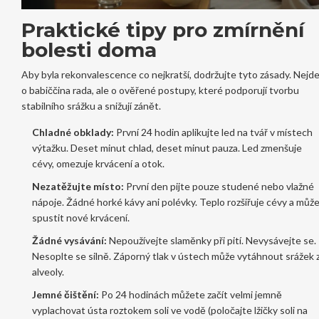
Praktické tipy pro zmírnění
bolesti doma
Aby byla rekonvalescence co nejkratší, dodržujte tyto zásady. Nejd
o babiččina rada, ale o ověřené postupy, které podporují tvorbu
stabilního srážku a snižují zánět.
Chladné obklady:
První 24 hodin aplikujte led na tvář v místech
výtažku. Deset minut chlad, deset minut pauza. Led zmenšuje
cévy, omezuje krvácení a otok.
Nezatěžujte místo:
První den pijte pouze studené nebo vlažné
nápoje. Žádné horké kávy ani polévky. Teplo rozšiřuje cévy a můž
spustit nové krvácení.
Žádné vysávání:
Nepoužívejte slaměnky při pití. Nevysávejte se.
Nesoplte se silně. Záporný tlak v ústech může vytáhnout srážek 
alveoly.
Jemné čištění:
Po 24 hodinách můžete začít velmi jemně
vyplachovat ústa roztokem soli ve vodě (poločajte lžičky soli na