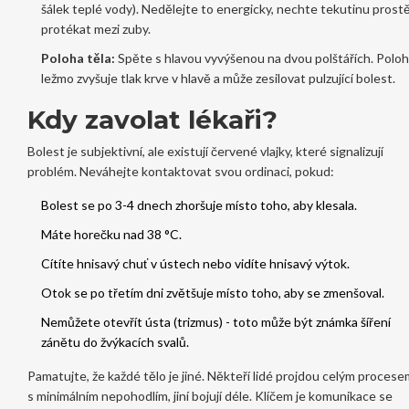
šálek teplé vody). Nedělejte to energicky, nechte tekutinu prost
protékat mezi zuby.
Poloha těla:
Spěte s hlavou vyvýšenou na dvou polštářích. Polo
ležmo zvyšuje tlak krve v hlavě a může zesilovat pulzující bolest.
Kdy zavolat lékaři?
Bolest je subjektivní, ale existují červené vlajky, které signalizují
problém. Neváhejte kontaktovat svou ordinaci, pokud:
Bolest se po 3-4 dnech zhoršuje místo toho, aby klesala.
Máte horečku nad 38 °C.
Cítíte hnisavý chuť v ústech nebo vidíte hnisavý výtok.
Otok se po třetím dni zvětšuje místo toho, aby se zmenšoval.
Nemůžete otevřít ústa (trizmus) - toto může být známka šíření
zánětu do žvýkacích svalů.
Pamatujte, že každé tělo je jiné. Někteří lidé projdou celým procese
s minimálním nepohodlím, jiní bojují déle. Klíčem je komunikace se