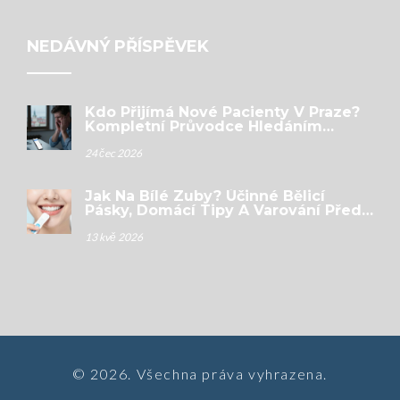
NEDÁVNÝ PŘÍSPĚVEK
Kdo Přijímá Nové Pacienty V Praze?
Kompletní Průvodce Hledáním
Zubního Lékaře
24 čec 2026
Jak Na Bílé Zuby? Účinné Bělicí
Pásky, Domácí Tipy A Varování Před
Poškozením
13 kvě 2026
© 2026. Všechna práva vyhrazena.