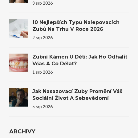
Úsměvy I Sebevědomí
3 srp 2026
10 Nejlepších Typů Nalepovacích
Zubů Na Trhu V Roce 2026
2 srp 2026
Zubní Kámen U Dětí: Jak Ho Odhalit
Včas A Co Dělat?
1 srp 2026
Jak Nasazovací Zuby Promění Váš
Sociální Život A Sebevědomí
5 srp 2026
ARCHIVY