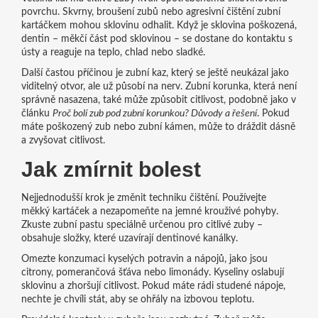
povrchu. Skvrny, broušení zubů nebo agresivní čištění zubní
kartáčkem mohou sklovinu odhalit. Když je sklovina poškozená,
dentin – měkčí část pod sklovinou – se dostane do kontaktu s
ústy a reaguje na teplo, chlad nebo sladké.
Další častou příčinou je zubní kaz, který se ještě neukázal jako
viditelný otvor, ale už působí na nerv. Zubní korunka, která není
správně nasazena, také může způsobit citlivost, podobně jako v
článku
Proč bolí zub pod zubní korunkou? Důvody a řešení
. Pokud
máte poškozený zub nebo zubní kámen, může to dráždit dásně
a zvyšovat citlivost.
Jak zmírnit bolest
Nejjednodušší krok je změnit techniku čištění. Používejte
měkký kartáček a nezapomeňte na jemné krouživé pohyby.
Zkuste zubní pastu speciálně určenou pro citlivé zuby –
obsahuje složky, které uzavírají dentinové kanálky.
Omezte konzumaci kyselých potravin a nápojů, jako jsou
citrony, pomerančová šťáva nebo limonády. Kyseliny oslabují
sklovinu a zhoršují citlivost. Pokud máte rádi studené nápoje,
nechte je chvíli stát, aby se ohřály na izbovou teplotu.