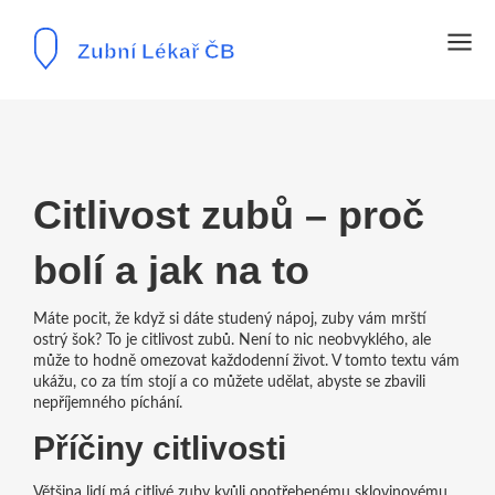
Citlivost zubů – proč
bolí a jak na to
Máte pocit, že když si dáte studený nápoj, zuby vám mrští
ostrý šok? To je citlivost zubů. Není to nic neobvyklého, ale
může to hodně omezovat každodenní život. V tomto textu vám
ukážu, co za tím stojí a co můžete udělat, abyste se zbavili
nepříjemného píchání.
Příčiny citlivosti
Většina lidí má citlivé zuby kvůli opotřebenému sklovinovému