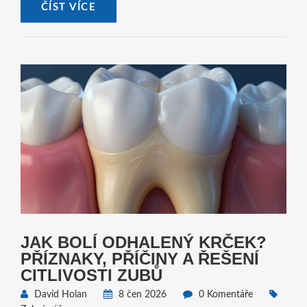
ČÍST VÍCE
JAK BOLÍ ODHALENÝ KRČEK?
PŘÍZNAKY, PŘÍČINY A ŘEŠENÍ
CITLIVOSTI ZUBŮ
David Holan
8 čen 2026
0 Komentáře