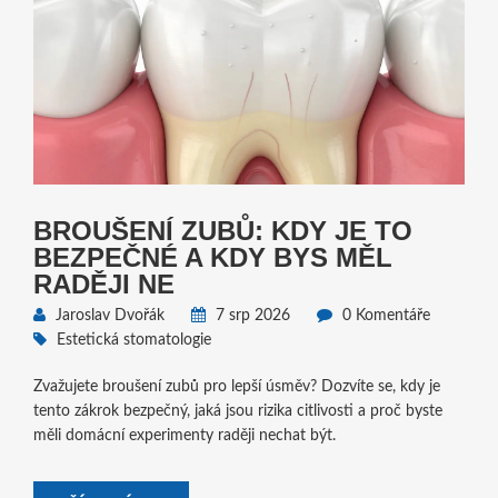
BROUŠENÍ ZUBŮ: KDY JE TO
BEZPEČNÉ A KDY BYS MĚL
RADĚJI NE
Jaroslav Dvořák
7 srp 2026
0 Komentáře
Estetická stomatologie
Zvažujete broušení zubů pro lepší úsměv? Dozvíte se, kdy je
tento zákrok bezpečný, jaká jsou rizika citlivosti a proč byste
měli domácní experimenty raději nechat být.