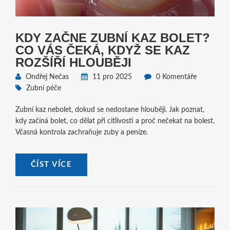
KDY ZAČNE ZUBNÍ KAZ BOLET?
CO VÁS ČEKÁ, KDYŽ SE KAZ
ROZŠÍŘÍ HLOUBĚJI
Ondřej Nečas
11 pro 2025
0 Komentáře
Zubní péče
Zubní kaz nebolet, dokud se nedostane hlouběji. Jak poznat,
kdy začíná bolet, co dělat při citlivosti a proč nečekat na bolest.
Včasná kontrola zachraňuje zuby a peníze.
ČÍST VÍCE