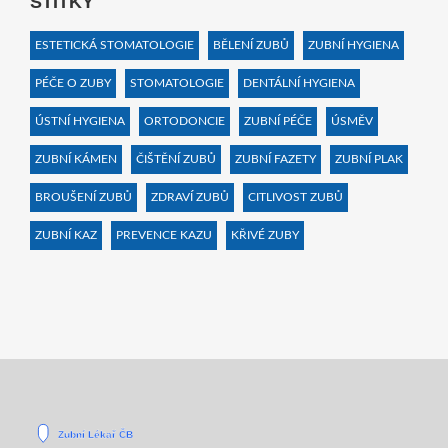
ŠTÍTKY
ESTETICKÁ STOMATOLOGIE
BĚLENÍ ZUBŮ
ZUBNÍ HYGIENA
PÉČE O ZUBY
STOMATOLOGIE
DENTÁLNÍ HYGIENA
ÚSTNÍ HYGIENA
ORTODONCIE
ZUBNÍ PÉČE
ÚSMĚV
ZUBNÍ KÁMEN
ČIŠTĚNÍ ZUBŮ
ZUBNÍ FAZETY
ZUBNÍ PLAK
BROUŠENÍ ZUBŮ
ZDRAVÍ ZUBŮ
CITLIVOST ZUBŮ
ZUBNÍ KAZ
PREVENCE KAZU
KŘIVÉ ZUBY