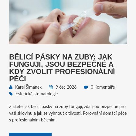
BĚLICÍ PÁSKY NA ZUBY: JAK
FUNGUJÍ, JSOU BEZPEČNÉ A
KDY ZVOLIT PROFESIONÁLNÍ
PÉČI
Karel Šimánek
9 čec 2026
0 Komentáře
Estetická stomatologie
Zjistěte, jak bělicí pásky na zuby fungují, zda jsou bezpečné pro
vaši sklovinu a jak se vyhnout citlivosti. Porovnání domácí péče
s profesionálním bělením.