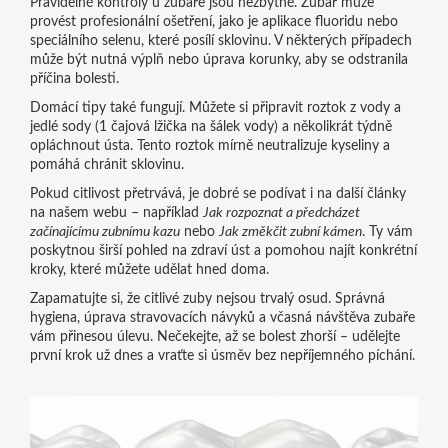
Pravidelné kontroly u zubaře jsou nezbytné. Zubař může
provést profesionální ošetření, jako je aplikace fluoridu nebo
speciálního selenu, které posílí sklovinu. V některých případech
může být nutná výplň nebo úprava korunky, aby se odstranila
příčina bolesti.
Domácí tipy také fungují. Můžete si připravit roztok z vody a
jedlé sody (1 čajová lžička na šálek vody) a několikrát týdně
opláchnout ústa. Tento roztok mírně neutralizuje kyseliny a
pomáhá chránit sklovinu.
Pokud citlivost přetrvává, je dobré se podívat i na další články
na našem webu – například
Jak rozpoznat a předcházet
začínajícímu zubnímu kazu
nebo
Jak změkčit zubní kámen
. Ty vám
poskytnou širší pohled na zdraví úst a pomohou najít konkrétní
kroky, které můžete udělat hned doma.
Zapamatujte si, že citlivé zuby nejsou trvalý osud. Správná
hygiena, úprava stravovacích návyků a včasná návštěva zubaře
vám přinesou úlevu. Nečekejte, až se bolest zhorší – udělejte
první krok už dnes a vraťte si úsměv bez nepříjemného píchání.