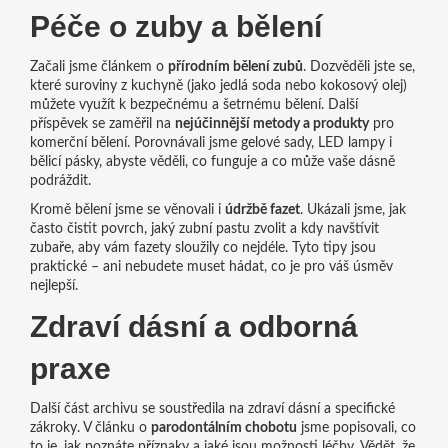
Péče o zuby a bělení
Začali jsme článkem o
přírodním bělení zubů
. Dozvěděli jste se,
které suroviny z kuchyně (jako jedlá soda nebo kokosový olej)
můžete využít k bezpečnému a šetrnému bělení. Další
příspěvek se zaměřil na
nejúčinnější metody a produkty
pro
komerční bělení. Porovnávali jsme gelové sady, LED lampy i
bělicí pásky, abyste věděli, co funguje a co může vaše dásně
podráždit.
Kromě bělení jsme se věnovali i
údržbě fazet
. Ukázali jsme, jak
často čistit povrch, jaký zubní pastu zvolit a kdy navštívit
zubaře, aby vám fazety sloužily co nejdéle. Tyto tipy jsou
praktické – ani nebudete muset hádat, co je pro váš úsměv
nejlepší.
Zdraví dásní a odborná
praxe
Další část archivu se soustředila na zdraví dásní a specifické
zákroky. V článku o
parodontálním chobotu
jsme popisovali, co
to je, jak poznáte příznaky a jaké jsou možnosti léčby. Vědět, že