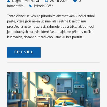
Dagmar Mrazková
28 led 2024
0
Komentáře
Přírodní Péče
Tento článek se věnuje přírodním alternativám k bělící zubní
pastě, které jsou nejen účinné, ale i šetrné k životnímu
prostředí a našemu zdraví. Zahrnuje tipy a triky, jak pomocí
jednoduchých surovin, které často najdeme přímo v našich
kuchyních, dosáhnout zářivého úsměvu bez použití
chemických látek. Nabízí podrobný pohled na různé přírodní
metody a ingredience, které jsou prospěšné nejen pro bělení
ČÍST VÍCE
zubů, ale i celkovou ústní hygienu.