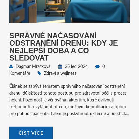
SPRÁVNÉ NAČASOVÁNÍ
ODSTRANĚNÍ DRENU: KDY JE
NEJLEPŠÍ DOBA A CO
SLEDOVAT
Dagmar Mrazková
25 led 2024
0
Komentáře
Zdraví a wellness
Článek se zabývá tématem správného načasování odstranění
drenu, důležitosti tohoto postupu pro zdravotní péči a proces
hojení. Pozornost je věnována faktorům, které ovlivňují
rozhodnutí o vytáhnutí drenu, možným komplikacím a tipům
pro pohodlí pacienta. Cílem je poskytnout užitečné a praktické
informace pro pacienty i zdravotnické profese.
ČÍST VÍCE