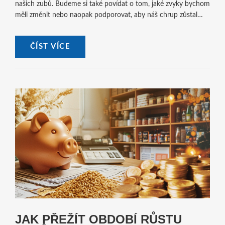
našich zubů. Budeme si také povídat o tom, jaké zvyky bychom
měli změnit nebo naopak podporovat, aby náš chrup zůstal
zdravý a silný co nejdéle.
ČÍST VÍCE
JAK PŘEŽÍT OBDOBÍ RŮSTU