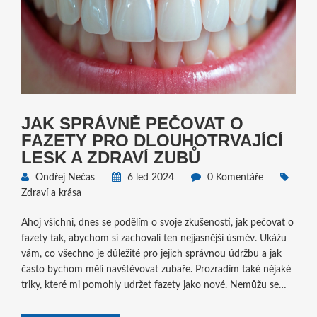
JAK SPRÁVNĚ PEČOVAT O
FAZETY PRO DLOUHOTRVAJÍCÍ
LESK A ZDRAVÍ ZUBŮ
Ondřej Nečas
6 led 2024
0 Komentáře
Zdraví a krása
Ahoj všichni, dnes se podělím o svoje zkušenosti, jak pečovat o
fazety tak, abychom si zachovali ten nejjasnější úsměv. Ukážu
vám, co všechno je důležité pro jejich správnou údržbu a jak
často bychom měli navštěvovat zubaře. Prozradím také nějaké
triky, které mi pomohly udržet fazety jako nové. Nemůžu se
dočkat, až se s vámi podělím o své tipy, ať už jste nováček
nebo už máte s fazetami bohaté zkušenosti. Připravte se na