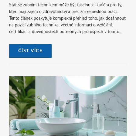
Stát se zubním technikem může být fascinující kariéra pro ty,
kteří mají zájem o zdravotnictví a precizní řemeslnou práci.
Tento článek poskytuje komplexní přehled toho, jak dosáhnout
na pozici zubního technika, včetně informací o vzdělání,
certifikaci a dovednostech potřebných pro úspěch v tomto
odvětví. Přečtěte si užitečné tipy a zajímavosti o profesi, která
kombinuje medicínu a umění.
ČÍST VÍCE