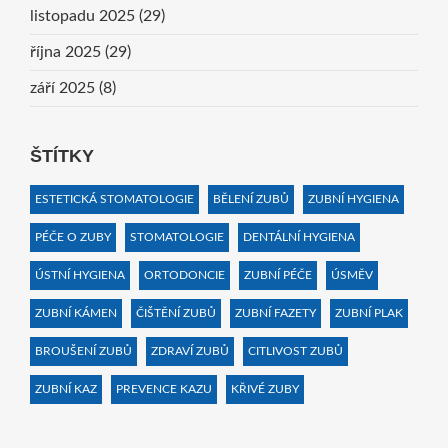
listopadu 2025
(29)
října 2025
(29)
září 2025
(8)
ŠTÍTKY
ESTETICKÁ STOMATOLOGIE
BĚLENÍ ZUBŮ
ZUBNÍ HYGIENA
PÉČE O ZUBY
STOMATOLOGIE
DENTÁLNÍ HYGIENA
ÚSTNÍ HYGIENA
ORTODONCIE
ZUBNÍ PÉČE
ÚSMĚV
ZUBNÍ KÁMEN
ČIŠTĚNÍ ZUBŮ
ZUBNÍ FAZETY
ZUBNÍ PLAK
BROUŠENÍ ZUBŮ
ZDRAVÍ ZUBŮ
CITLIVOST ZUBŮ
ZUBNÍ KAZ
PREVENCE KAZU
KŘIVÉ ZUBY