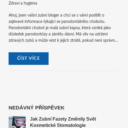
Zdraví a hygiena
Ahoj, jsem vášní zubní bloger a chci se s vámi podělit o
zajímavé informace týkající se parodontálního chobotu.
Parodontální chobot je malá zubní kapsa, která vzniká jako
důsledek parodontózy a zánětu dásní. Má vliv na udržení
zdravých zubů a může vést k jejich ztrátě, pokud není správně
léčen. V mém článku se rozepíšu o příčinách, příznacích a
možných způsobech léčby. Nezapomeňte, že prevence je
ČÍST VÍCE
klíčem k udržení zdravých dásní, a proto vám ukážu i nějaké ty
triky, jak se o svou ústní hygienu starat správně.
NEDÁVNÝ PŘÍSPĚVEK
Jak Zubní Fazety Změnily Svět
Kosmetické Stomatologie