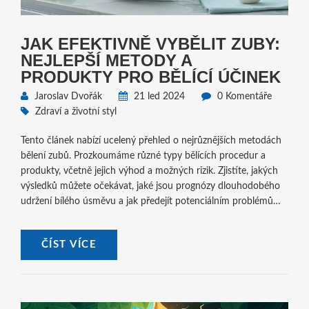
JAK EFEKTIVNĚ VYBĚLIT ZUBY:
NEJLEPŠÍ METODY A
PRODUKTY PRO BĚLÍCÍ ÚČINEK
Jaroslav Dvořák
21 led 2024
0 Komentáře
Zdraví a životní styl
Tento článek nabízí ucelený přehled o nejrůznějších metodách
bělení zubů. Prozkoumáme různé typy bělících procedur a
produkty, včetně jejich výhod a možných rizik. Zjistíte, jakých
výsledků můžete očekávat, jaké jsou prognózy dlouhodobého
udržení bílého úsměvu a jak předejít potenciálním problémům
spojeným s bělením zubů.
ČÍST VÍCE