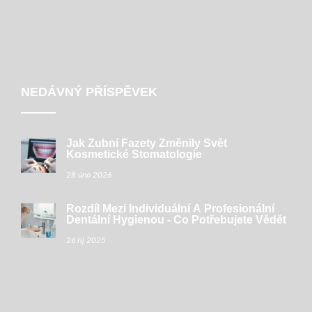
NEDÁVNÝ PŘÍSPĚVEK
Jak Zubní Fazety Změnily Svět
Kosmetické Stomatologie
28 úno 2026
Rozdíl Mezi Individuální A Profesionální
Dentální Hygienou - Co Potřebujete Vědět
26 říj 2025