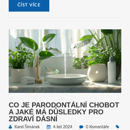
ČÍST VÍCE
spoustu užitečných informací, které vám pomohou v péči o
váš oslnivý úsměv!
CO JE PARODONTÁLNÍ CHOBOT
A JAKÉ MÁ DŮSLEDKY PRO
ZDRAVÍ DÁSNÍ
Karel Šimánek
4 led 2024
0 Komentáře