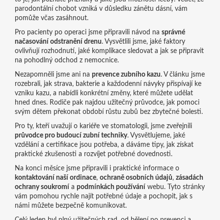
parodontální chobot vzniká v důsledku zánětu dásní, vám
pomůže včas zasáhnout.
Pro pacienty po operaci jsme připravili návod na
správné
načasování odstranění drenu
. Vysvětlili jsme, jaké faktory
ovlivňují rozhodnutí, jaké komplikace sledovat a jak se připravit
na pohodlný odchod z nemocnice.
Nezapomněli jsme ani na
prevence zubního kazu
. V článku jsme
rozebrali, jak strava, bakterie a každodenní návyky přispívají ke
vzniku kazu, a nabídli konkrétní změny, které můžete udělat
hned dnes. Rodiče pak najdou užitečný průvodce, jak pomoci
svým dětem překonat období růstu zubů bez zbytečné bolesti.
Pro ty, kteří uvažují o kariéře ve stomatologii, jsme zveřejnili
průvodce pro budoucí zubní techniky
. Vysvětlujeme, jaké
vzdělání a certifikace jsou potřeba, a dáváme tipy, jak získat
praktické zkušenosti a rozvíjet potřebné dovednosti.
Na konci měsíce jsme připravili i praktické informace o
kontaktování naší ordinace
,
ochraně osobních údajů
,
zásadách
ochrany soukromí
a
podmínkách používání
webu. Tyto stránky
vám pomohou rychle najít potřebné údaje a pochopit, jak s
námi můžete bezpečně komunikovat.