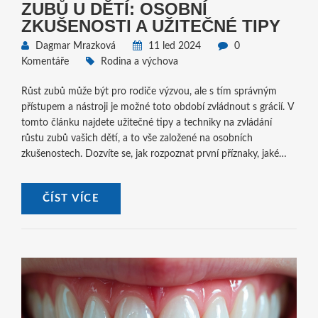
ZUBŮ U DĚTÍ: OSOBNÍ
ZKUŠENOSTI A UŽITEČNÉ TIPY
Dagmar Mrazková
11 led 2024
0
Komentáře
Rodina a výchova
Růst zubů může být pro rodiče výzvou, ale s tím správným
přístupem a nástroji je možné toto období zvládnout s grácií. V
tomto článku najdete užitečné tipy a techniky na zvládání
růstu zubů vašich dětí, a to vše založené na osobních
zkušenostech. Dozvíte se, jak rozpoznat první příznaky, jaké
metody zmírnění bolesti fungují a jak se připravit na dny a noci
plné výzev.
ČÍST VÍCE