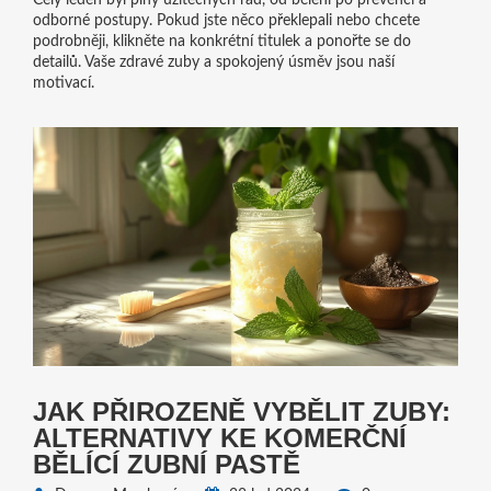
Celý leden byl plný užitečných rad, od bělení po prevenci a
odborné postupy. Pokud jste něco překlepali nebo chcete
podrobněji, klikněte na konkrétní titulek a ponořte se do
detailů. Vaše zdravé zuby a spokojený úsměv jsou naší
motivací.
JAK PŘIROZENĚ VYBĚLIT ZUBY:
ALTERNATIVY KE KOMERČNÍ
BĚLÍCÍ ZUBNÍ PASTĚ