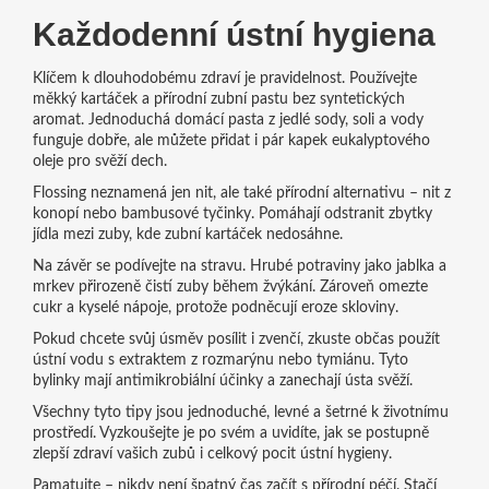
Každodenní ústní hygiena
Klíčem k dlouhodobému zdraví je pravidelnost. Používejte
měkký kartáček a přírodní zubní pastu bez syntetických
aromat. Jednoduchá domácí pasta z jedlé sody, soli a vody
funguje dobře, ale můžete přidat i pár kapek eukalyptového
oleje pro svěží dech.
Flossing neznamená jen nit, ale také přírodní alternativu – nit z
konopí nebo bambusové tyčinky. Pomáhají odstranit zbytky
jídla mezi zuby, kde zubní kartáček nedosáhne.
Na závěr se podívejte na stravu. Hrubé potraviny jako jablka a
mrkev přirozeně čistí zuby během žvýkání. Zároveň omezte
cukr a kyselé nápoje, protože podněcují eroze skloviny.
Pokud chcete svůj úsměv posílit i zvenčí, zkuste občas použít
ústní vodu s extraktem z rozmarýnu nebo tymiánu. Tyto
bylinky mají antimikrobiální účinky a zanechají ústa svěží.
Všechny tyto tipy jsou jednoduché, levné a šetrné k životnímu
prostředí. Vyzkoušejte je po svém a uvidíte, jak se postupně
zlepší zdraví vašich zubů i celkový pocit ústní hygieny.
Pamatujte – nikdy není špatný čas začít s přírodní péčí. Stačí