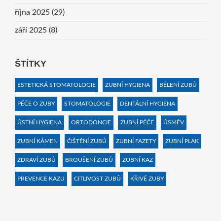
října 2025
(29)
září 2025
(8)
ŠTÍTKY
ESTETICKÁ STOMATOLOGIE
ZUBNÍ HYGIENA
BĚLENÍ ZUBŮ
PÉČE O ZUBY
STOMATOLOGIE
DENTÁLNÍ HYGIENA
ÚSTNÍ HYGIENA
ORTODONCIE
ZUBNÍ PÉČE
ÚSMĚV
ZUBNÍ KÁMEN
ČIŠTĚNÍ ZUBŮ
ZUBNÍ FAZETY
ZUBNÍ PLAK
ZDRAVÍ ZUBŮ
BROUŠENÍ ZUBŮ
ZUBNÍ KAZ
PREVENCE KAZU
CITLIVOST ZUBŮ
KŘIVÉ ZUBY