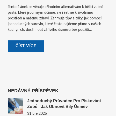
Tento článek se věnuje přírodním alternativám k bělící zubní
pastě, které jsou nejen účinné, ale i šetrné k životnímu
prostředí a našemu zdraví. Zahrnuje tipy a triky, jak pomocí
jednoduchých surovin, které často najdeme přímo v našich
kuchyních, dosáhnout zářivého úsměvu bez použití
chemických látek. Nabízí podrobný pohled na různé přírodní
metody a ingredience, které jsou prospěšné nejen pro bělení
ČÍST VÍCE
zubů, ale i celkovou ústní hygienu.
NEDÁVNÝ PŘÍSPĚVEK
Jednoduchý Průvodce Pro Pískování
Zubů - Jak Obnovit Bílý Úsměv
31 bře 2026