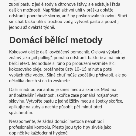
zubní pastu z jedlé sody a citronové šťávy, ale existuje i řada
dalších možností. Například aktivní uhlí v prášku dokáže
odstranit povrchové skvrny, aniž by poškozovalo sklovinu. Stačí
smíchat lžičku uhlí s trochou vody, vytvořit pastu a použít ji
jednou až dvakrát týdně.
Domácí bělící metody
Kokosový olej je další osvědčený pomocník. Olejová výplach,
známý jako „oil pulling“, pomáhá odstranit bakterie a má mírný
bělící efekt. Jednoduše si ráno po probuzení vezměte lžíci
kokosového oleje, protáhněte ústy 10–15 minut a poté
vypláchněte vodou. Silná chuť může zpočátku překvapit, ale po
několika dnech si na to zvyknete.
Další snadnou variantou je směs medu a skořice. Med má
antibakteriální vlastnosti, skořice zase pomáhá rozjasňovat
sklovinu. Vytvořte pastu z jedné lžičky medu a špetky skořice,
aplikujte na zuby a nechte působit pět minut před
spláchnutím.
Nezapomeňte, že žádná domácí metoda nenahradí
profesionální kontrolu. Přesto jsou tyto tipy skvělé jako
doplněk ke každodenní hygieně.