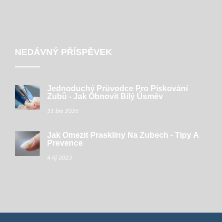
NEDÁVNÝ PŘÍSPĚVEK
Jednoduchý Průvodce Pro Pískování
Zubů - Jak Obnovit Bílý Úsměv
31 bře 2026
Jak Omezit Praskliny Na Zubech - Tipy A
Prevence
4 říj 2025