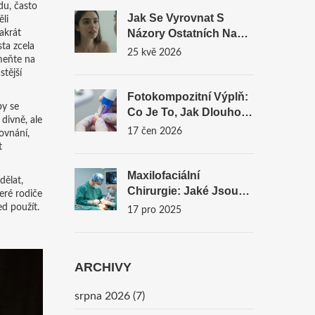
du, často
Jak Se Vyrovnat S
li
Názory Ostatních Na
akrát
sta zcela
Mezeru Mezi Zuby:
25 kvě 2026
omeňte na
Psychologie, Styl A
stější
Řešení
Fotokompozitní Výplň:
by se
Co Je To, Jak Dlouho
divně, ale
Vydrží A Kdy Ji Zvolit?
17 čen 2026
ovnání,
t
Maxilofaciální
dělat,
Chirurgie: Jaké Jsou
eré rodiče
Náklady V České
d použít.
17 pro 2025
Republice V Roce
2025?
ARCHIVY
srpna 2026
(7)