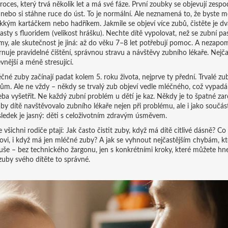
roces, který trvá několik let a má své fáze. První zoubky se objevují zespo
 nebo si stáhne ruce do úst. To je normální. Ale neznamená to, že byste mě
kým kartáčkem nebo hadříkem. Jakmile se objeví více zubů, čistěte je dv
sty s fluoridem (velikost hrášku). Nechte dítě vypolovat, než se zubní pa
 samy, ale skutečnost je jiná: až do věku 7–8 let potřebují pomoc. A nezap
rnuje pravidelné čištění, správnou stravu a návštěvy zubního lékaře
. Nejča
vnější a méně stresující.
né zuby začínají padat kolem 5. roku života, nejprve ty přední. Trvalé zu
cům. Ale ne vždy – někdy se trvalý zub objeví vedle mléčného, což vypadá 
řeba vyšetřit. Ne každý zubní problém u dětí je kaz. Někdy je to špatné zar
by dítě navštěvovalo zubního lékaře nejen při problému, ale i jako součás
sledek je jasný: děti s celoživotním zdravým úsměvem.
všichni rodiče ptají: Jak často čistit zuby, když má dítě citlivé dásně? Co 
stovi, i když má jen mléčné zuby? A jak se vyhnout nejčastějším chybám, kt
uše – bez technického žargonu, jen s konkrétními kroky, které můžete hne
o zuby svého dítěte to správné.