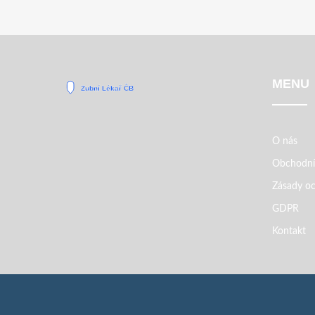
MENU
O nás
Obchodní
Zásady oc
GDPR
Kontakt