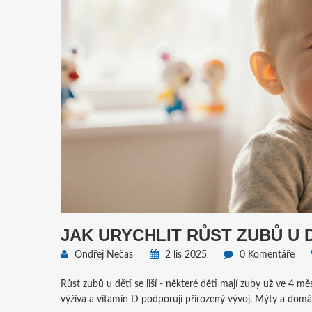
JAK URYCHLIT RŮST ZUBŮ U D
Ondřej Nečas
2 lis 2025
0 Komentáře
Růst zubů u dětí se liší - některé děti mají zuby už ve 4 měs
výživa a vitamín D podporují přirozený vývoj. Mýty a domác