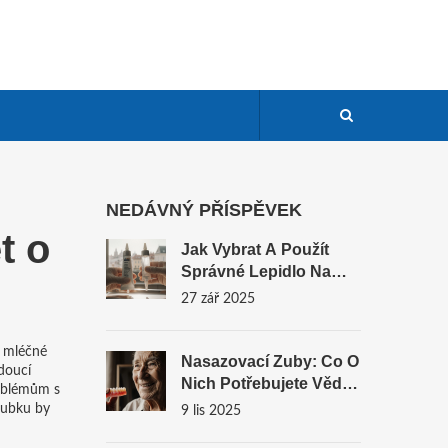
NEDÁVNÝ PŘÍSPĚVEK
t o
Jak Vybrat A Použít
Správné Lepidlo Na
Umělý Zub - Praktický
27 zář 2025
Průvodce
n
mléčné
Nasazovací Zuby: Co O
udoucí
Nich Potřebujete Vědět
roblémům s
Před Rozhodnutím
zoubku
by
9 lis 2025