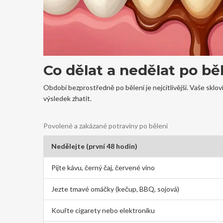
Co dělat a nedělat po běl
Období bezprostředně po bělení je nejcitlivější. Vaše skl
výsledek zhatit.
Povolené a zakázané potraviny po bělení
Nedělejte (první 48 hodin)
Pijte kávu, černý čaj, červené víno
Jezte tmavé omáčky (kečup, BBQ, sojová)
Kouřte cigarety nebo elektroniku