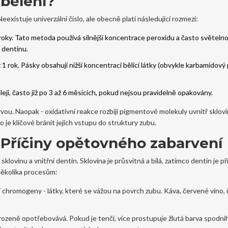
 bělení?
 Neexistuje univerzální číslo, ale obecně platí následující rozmezí:
roky
. Tato metoda používá silnější koncentrace peroxidu a často světeln
o dentinu.
 1 rok
. Pásky obsahují nižší koncentraci bělicí látky (obvykle karbamidový 
leji, často již po
3 až 6 měsících
, pokud nejsou pravidelně opakovány.
vou. Naopak - oxidativní reakce rozbíjí pigmentové molekuly uvnitř sklovi
je klíčové bránit jejich vstupu do struktury zubu.
 Příčiny opětovného zabarvení
 sklovinu a vnitřní dentin. Sklovina je průsvitná a bílá, zatímco dentin je p
 několika procesům:
í chromogeny - látky, které se vážou na povrch zubu. Káva, červené víno, č
řirozeně opotřebovává. Pokud je tenčí, více prostupuje žlutá barva spodní