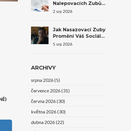
Nalepovacích Zubů
Na Trhu V Roce 2026
2 srp 2026
Jak Nasazovací Zuby
Promění Váš Sociální
Život A Sebevědomí
5 srp 2026
ARCHIVY
srpna 2026
(5)
července 2026
(31)
NĚ)
června 2026
(30)
května 2026
(30)
dubna 2026
(22)