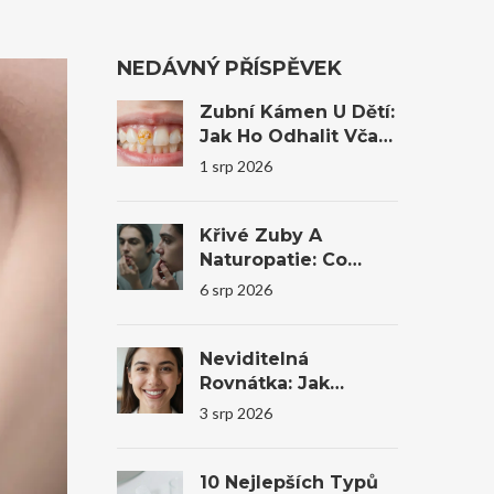
NEDÁVNÝ PŘÍSPĚVEK
Zubní Kámen U Dětí:
Jak Ho Odhalit Včas
A Co Dělat?
1 srp 2026
Křivé Zuby A
Naturopatie: Co
Reálně Pomůže A
6 srp 2026
Kdy Je Nutná
Stomatologie
Neviditelná
Rovnátka: Jak
Transparentní
3 srp 2026
Alignery Mění
Úsměvy I
Sebevědomí
10 Nejlepších Typů