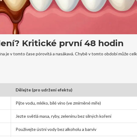
ení? Kritické první 48 hodin
ovina je v tomto čase pórovitá a nasákavá. Chybě v tomto období může cel
Dělejte (pro udržení efektu)
Pijte vodu, mléko, bílé víno (ve zmírněné míře)
Jezte světlá masa, ryby, zeleninu bez silných koření
Používejte ústní vody bez alkoholu a barviv