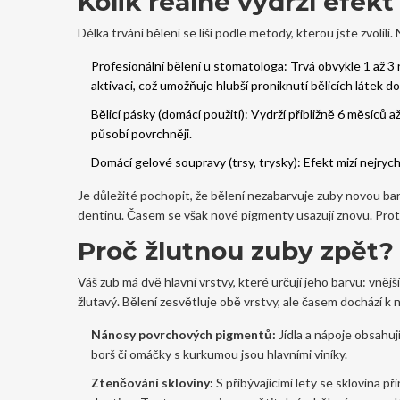
Kolik reálně vydrží efekt
Délka trvání bělení se liší podle metody, kterou jste zvolili.
Profesionální bělení u stomatologa
: Trvá obvykle
1 až 3 
aktivaci, což umožňuje hlubší proniknutí bělicích látek d
Bělicí pásky (domácí použití)
: Vydrží přibližně
6 měsíců až
působí povrchněji.
Domácí gelové soupravy (trsy, trysky)
: Efekt mizí nejrych
Je důležité pochopit, že bělení nezabarvuje zuby novou bar
dentinu. Časem se však nové pigmenty usazují znovu. Proto 
Proč žlutnou zuby zpět?
Váš zub má dvě hlavní vrstvy, které určují jeho barvu: vnější
žlutavý. Bělení zesvětluje obě vrstvy, ale časem dochází k
Nánosy povrchových pigmentů:
Jídla a nápoje obsahuj
borš či omáčky s kurkumou jsou hlavními viníky.
Ztenčování skloviny:
S přibývajícími lety se sklovina p