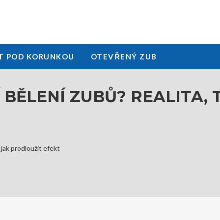
T POD KORUNKOU
OTEVŘENÝ ZUB
BĚLENÍ ZUBŮ? REALITA, T
 jak prodloužit efekt