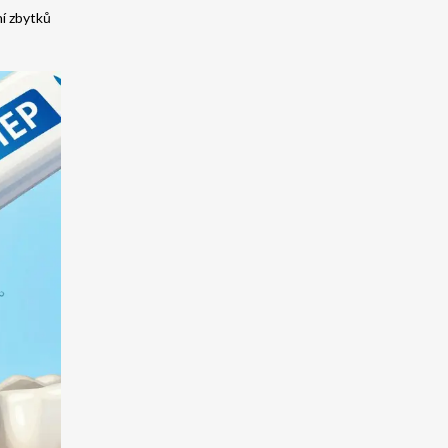
í zbytků