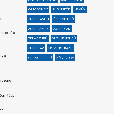
ORTODONCIE
ZUBNÍ PÉČE
ÚSMĚV
ou
ZUBNÍ KÁMEN
ČIŠTĚNÍ ZUBŮ
ZUBNÍ FAZETY
ZUBNÍ PLAK
peroxid) a
ZDRAVÍ ZUBŮ
BROUŠENÍ ZUBŮ
ZUBNÍ KAZ
PREVENCE KAZU
ny a
CITLIVOST ZUBŮ
KŘIVÉ ZUBY
řirozeně
erný čaj,
ho