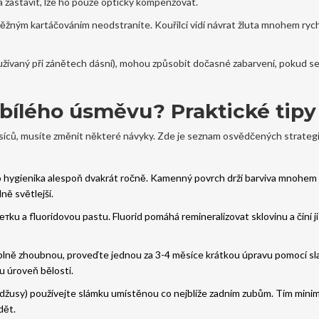
á zastavit, lze ho pouze opticky kompenzovat.
běžným kartáčováním neodstraníte. Kouřilci vidí návrat žluta mnohem rych
užívaný při zánětech dásní), mohou způsobit dočasné zabarvení, pokud se
 bílého úsměvu? Praktické tipy
íců, musíte změnit některé návyky. Zde je seznam osvědčených strategií
 hygienika alespoň dvakrát ročně. Kamenný povrch drží barviva mnohem 
ně světlejší.
тku a fluoridovou pastu. Fluorid pomáhá remineralizovat sklovinu a činí j
úplně zhoubnou, proveďte jednou za 3-4 měsíce krátkou úpravu pomocí s
u úroveň bělosti.
a, džusy) používejte slámku umístěnou co nejblíže zadním zubům. Tím minim
dět.