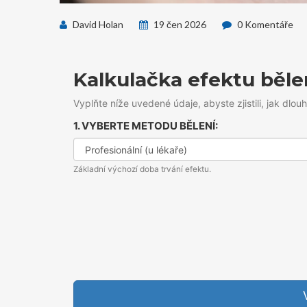
David Holan
19 čen 2026
0 Komentáře
Kalkulačka efektu běle
Vyplňte níže uvedené údaje, abyste zjistili, jak dlo
1. VYBERTE METODU BĚLENÍ:
Základní výchozí doba trvání efektu.