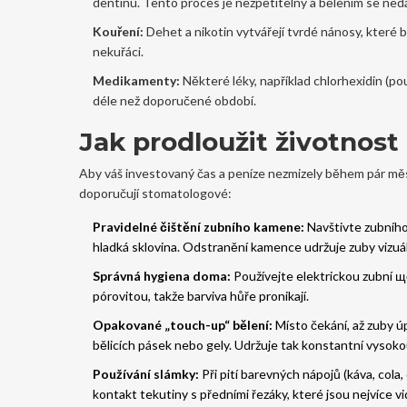
dentinu. Tento proces je nezpětitelný a bělením se ned
Kouření:
Dehet a nikotin vytvářejí tvrdé nánosy, které 
nekuřáci.
Medikamenty:
Některé léky, například chlorhexidin (po
déle než doporučené období.
Jak prodloužit životnost
Aby váš investovaný čas a peníze nezmizely během pár měs
doporučují stomatologové:
Pravidelné čištění zubního kamene:
Navštivte zubního
hladká sklovina. Odstranění kamence udržuje zuby vizuál
Správná hygiena doma:
Používejte elektrickou zubní ще
pórovitou, takže barviva hůře pronikají.
Opakované „touch-up“ bělení:
Místo čekání, až zuby 
bělicích pásek nebo gely. Udržuje tak konstantní vysoko
Používání slámky:
Při pití barevných nápojů (káva, col
kontakt tekutiny s předními řezáky, které jsou nejvíce vi