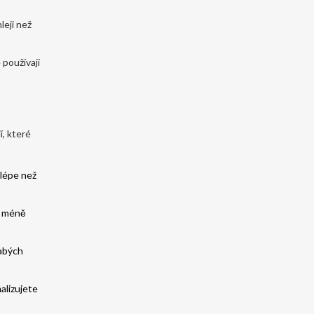
leji než
 používají
, které
lépe než
i méně
labých
alizujete