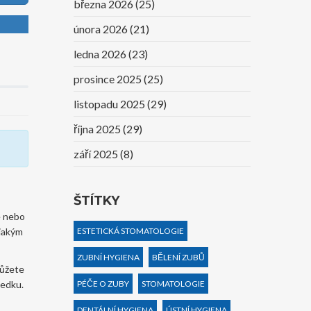
března 2026
(25)
února 2026
(21)
ledna 2026
(23)
prosince 2025
(25)
listopadu 2025
(29)
října 2025
(29)
září 2025
(8)
ŠTÍTKY
e nebo
 jakým
ESTETICKÁ STOMATOLOGIE
ZUBNÍ HYGIENA
BĚLENÍ ZUBŮ
můžete
ledku.
PÉČE O ZUBY
STOMATOLOGIE
DENTÁLNÍ HYGIENA
ÚSTNÍ HYGIENA