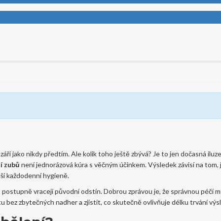
í jako nikdy předtím. Ale kolik toho ještě zbývá? Je to jen dočasná iluz
í zubů
není jednorázová kúra s věčným účinkem. Výsledek závisí na tom,
vaší každodenní hygieně.
 postupně vracejí původní odstín. Dobrou zprávou je, že správnou péčí 
u bez zbytečných nadher a zjistit, co skutečně ovlivňuje délku trvání výs