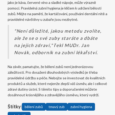
jako je káva, červené víno a sladké nápoje, může výrazně
pomoci. Pravidelná zubní hygiena je klíčem k udržení bělosti
zubů. Mějte na paměti, že kartáčování, používání dentální nitě a
pravidelné návštěvy u zubaře jsou nezbytné.
"Není důležité, jakou metodu zvolíte,
ale že se o své zuby staráte a dbáte
na jejich zdraví," řekl MUDr. Jan
Novák, odborník na zubní lékařství.
Na závěr, pamatujte, že bělení zubů není jednorázovou
záležitostí. Pro dosažení dlouhodobých výsledků je třeba
pravidelné údržby a péče. Nebojte se investovat do kvalitních
produktů a služeb, které nejenže zlepší váš úsměv, ale i celkové
zdraví dutiny ústní. S těmito tipy a doporučeními můžete
dosáhnout krásnějšího a zdravějšího úsměvu, který vydrží.
Štítky:
bělení zubů
tmavý zub
zubní hygiena