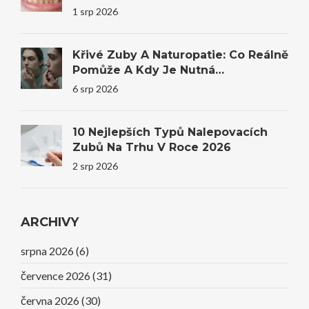
1 srp 2026
Křivé Zuby A Naturopatie: Co Reálně
Pomůže A Kdy Je Nutná
Stomatologie
6 srp 2026
10 Nejlepších Typů Nalepovacích
Zubů Na Trhu V Roce 2026
2 srp 2026
ARCHIVY
srpna 2026
(6)
července 2026
(31)
června 2026
(30)