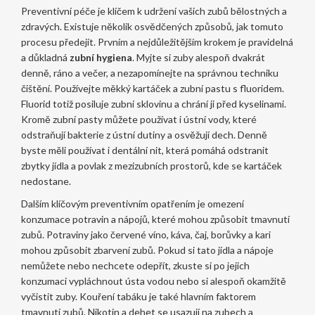
Preventivní péče je klíčem k udržení vašich zubů bělostných a
zdravých. Existuje několik osvědčených způsobů, jak tomuto
procesu předejít. Prvním a nejdůležitějším krokem je pravidelná
a důkladná
zubní hygiena
. Myjte si zuby alespoň dvakrát
denně, ráno a večer, a nezapomínejte na správnou techniku
čištění. Používejte měkký kartáček a zubní pastu s fluoridem.
Fluorid totiž posiluje zubní sklovinu a chrání ji před kyselinami.
Kromě zubní pasty můžete používat i ústní vody, které
odstraňují bakterie z ústní dutiny a osvěžují dech. Denně
byste měli používat i dentální nit, která pomáhá odstranit
zbytky jídla a povlak z mezizubních prostorů, kde se kartáček
nedostane.
Dalším klíčovým preventivním opatřením je omezení
konzumace potravin a nápojů, které mohou způsobit tmavnutí
zubů. Potraviny jako červené víno, káva, čaj, borůvky a kari
mohou způsobit zbarvení zubů. Pokud si tato jídla a nápoje
nemůžete nebo nechcete odepřít, zkuste si po jejich
konzumaci vypláchnout ústa vodou nebo si alespoň okamžitě
vyčistit zuby. Kouření tabáku je také hlavním faktorem
tmavnutí zubů. Nikotin a dehet se usazují na zubech a