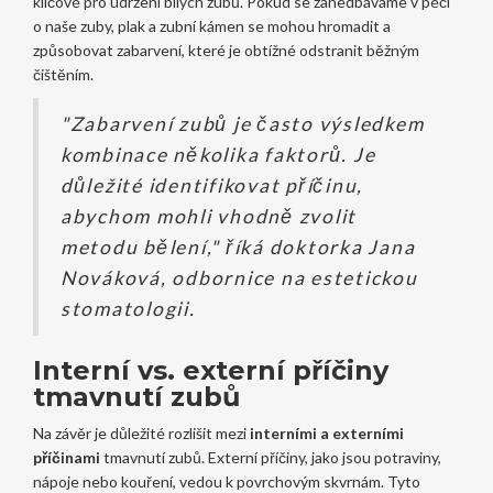
klíčové pro udržení bílých zubů. Pokud se zanedbáváme v péči
o naše zuby, plak a zubní kámen se mohou hromadit a
způsobovat zabarvení, které je obtížné odstranit běžným
čištěním.
"Zabarvení zubů je často výsledkem
kombinace několika faktorů. Je
důležité identifikovat příčinu,
abychom mohli vhodně zvolit
metodu bělení," říká doktorka Jana
Nováková, odbornice na estetickou
stomatologii.
Interní vs. externí příčiny
tmavnutí zubů
Na závěr je důležité rozlišit mezi
interními a externími
příčinami
tmavnutí zubů. Externí příčiny, jako jsou potraviny,
nápoje nebo kouření, vedou k povrchovým skvrnám. Tyto