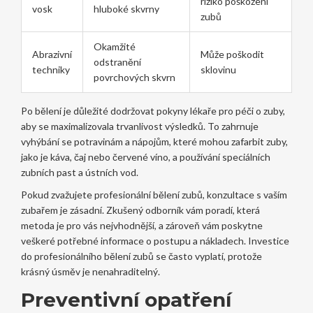
riziko poškození
vosk
hluboké skvrny
zubů
Okamžité
Abrazivní
Může poškodit
odstranění
techniky
sklovinu
povrchových skvrn
Po bělení je důležité dodržovat pokyny lékaře pro péči o zuby,
aby se maximalizovala trvanlivost výsledků. To zahrnuje
vyhýbání se potravinám a nápojům, které mohou zafarbit zuby,
jako je káva, čaj nebo červené víno, a používání speciálních
zubních past a ústních vod.
Pokud zvažujete profesionální bělení zubů, konzultace s vaším
zubařem je zásadní. Zkušený odborník vám poradí, která
metoda je pro vás nejvhodnější, a zároveň vám poskytne
veškeré potřebné informace o postupu a nákladech. Investice
do profesionálního bělení zubů se často vyplatí, protože
krásný úsměv je nenahraditelný.
Preventivní opatření