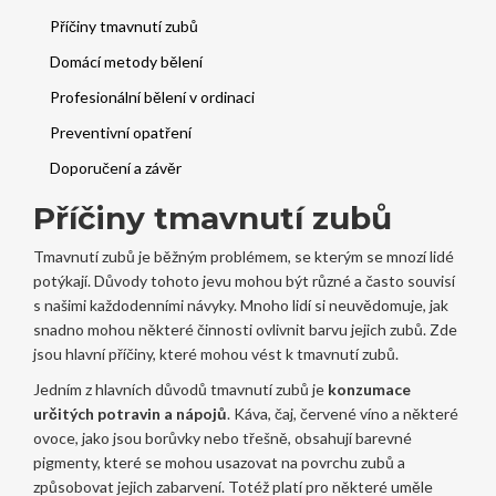
Příčiny tmavnutí zubů
Domácí metody bělení
Profesionální bělení v ordinaci
Preventivní opatření
Doporučení a závěr
Příčiny tmavnutí zubů
Tmavnutí zubů je běžným problémem, se kterým se mnozí lidé
potýkají. Důvody tohoto jevu mohou být různé a často souvisí
s našimi každodenními návyky. Mnoho lidí si neuvědomuje, jak
snadno mohou některé činnosti ovlivnit barvu jejich zubů. Zde
jsou hlavní příčiny, které mohou vést k tmavnutí zubů.
Jedním z hlavních důvodů tmavnutí zubů je
konzumace
určitých potravin a nápojů
. Káva, čaj, červené víno a některé
ovoce, jako jsou borůvky nebo třešně, obsahují barevné
pigmenty, které se mohou usazovat na povrchu zubů a
způsobovat jejich zabarvení. Totéž platí pro některé uměle