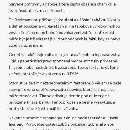
barvené potraviny a nápoje, které často obsahují chemikálie,
jež způsobují skvrny na zubech.
Další významnou příčinou je
kouření a užívání tabáku
. Nikotin
a dehet obsažené v cigaretách a jiné tabákové výrobky mohou
vést k žlutému nebo hnědému zabarvení zubů. Tento efekt
může být ještě výraznější u dlouhodobých kuřáků, kdy se barva
zubů výrazně mění.
Genetika také hraje roli v tom, jak tmavé mohou být naše zuby.
Lidé s genetickými predispozicemi mohou mít zuby přirozeně
tmavější nebo náchylnější k zabarvení. Tento faktor je obtížné
změnit, protože je zakotven v naší DNA.
Stárnutí je dalším nezanedbatelným faktorem. S věkem se naše
zuby přirozeně opotřebovávají a sklovina, která je chrání, se
může ztenčovat. Tím se odhaluje dentin pod ní, který má
přirozeně tmavší barvu. Tento proces se běžně vyskytuje, a
proto starší lidé často mají tmavší zuby.
Nakonec nesmíme zapomenout ani na
nedostatečnou ústní
hygienu
. Pravidelné čištění zubů a používání zubní nitě jsou