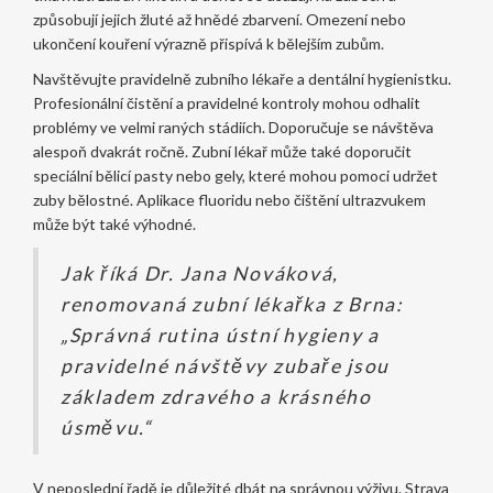
způsobují jejich žluté až hnědé zbarvení. Omezení nebo
ukončení kouření výrazně přispívá k bělejším zubům.
Navštěvujte pravidelně zubního lékaře a dentální hygienistku.
Profesionální čistění a pravidelné kontroly mohou odhalit
problémy ve velmi raných stádiích. Doporučuje se návštěva
alespoň dvakrát ročně. Zubní lékař může také doporučit
speciální bělicí pasty nebo gely, které mohou pomoci udržet
zuby bělostné. Aplikace fluoridu nebo čištění ultrazvukem
může být také výhodné.
Jak říká Dr. Jana Nováková,
renomovaná zubní lékařka z Brna:
„Správná rutina ústní hygieny a
pravidelné návštěvy zubaře jsou
základem zdravého a krásného
úsměvu.“
V neposlední řadě je důležité dbát na správnou výživu. Strava