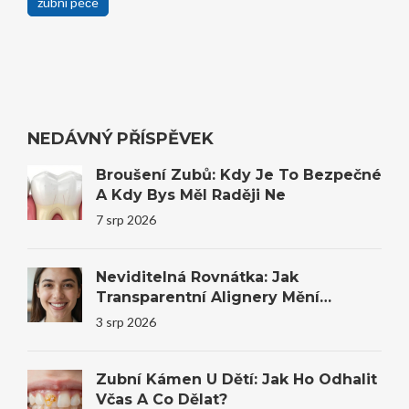
zubní péče
NEDÁVNÝ PŘÍSPĚVEK
Broušení Zubů: Kdy Je To Bezpečné
A Kdy Bys Měl Raději Ne
7 srp 2026
Neviditelná Rovnátka: Jak
Transparentní Alignery Mění
Úsměvy I Sebevědomí
3 srp 2026
Zubní Kámen U Dětí: Jak Ho Odhalit
Včas A Co Dělat?