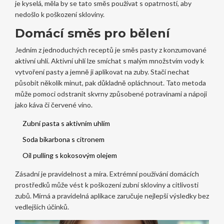
je kyselá, měla by se tato směs používat s opatrností, aby
nedošlo k poškození skloviny.
Domácí směs pro bělení
Jedním z jednoduchých receptů je směs pasty z konzumované
aktivní uhlí. Aktivní uhlí lze smíchat s malým množstvím vody k
vytvoření pasty a jemně ji aplikovat na zuby. Stačí nechat
působit několik minut, pak důkladně opláchnout. Tato metoda
může pomoci odstranit skvrny způsobené potravinami a nápoji
jako káva či červené víno.
Zubní pasta s aktivním uhlím
Soda bikarbona s citronem
Oil pulling s kokosovým olejem
Zásadní je pravidelnost a míra. Extrémní používání domácích
prostředků může vést k poškození zubní skloviny a citlivosti
zubů. Mírná a pravidelná aplikace zaručuje nejlepší výsledky bez
vedlejších účinků.