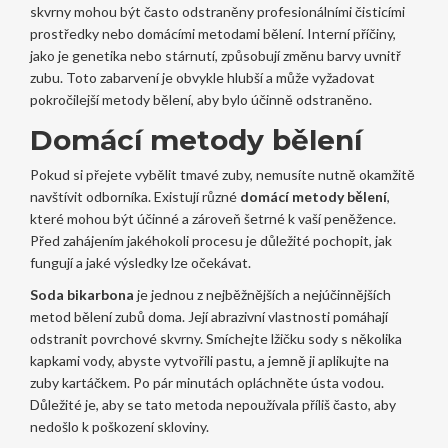
skvrny mohou být často odstraněny profesionálními čisticími
prostředky nebo domácími metodami bělení. Interní příčiny,
jako je genetika nebo stárnutí, způsobují změnu barvy uvnitř
zubu. Toto zabarvení je obvykle hlubší a může vyžadovat
pokročilejší metody bělení, aby bylo účinně odstraněno.
Domácí metody bělení
Pokud si přejete vybělit tmavé zuby, nemusíte nutně okamžitě
navštívit odborníka. Existují různé
domácí metody bělení
,
které mohou být účinné a zároveň šetrné k vaší peněžence.
Před zahájením jakéhokoli procesu je důležité pochopit, jak
fungují a jaké výsledky lze očekávat.
Soda bikarbona
je jednou z nejběžnějších a nejúčinnějších
metod bělení zubů doma. Její abrazivní vlastnosti pomáhají
odstranit povrchové skvrny. Smíchejte lžičku sody s několika
kapkami vody, abyste vytvořili pastu, a jemně ji aplikujte na
zuby kartáčkem. Po pár minutách opláchněte ústa vodou.
Důležité je, aby se tato metoda nepoužívala příliš často, aby
nedošlo k poškození skloviny.