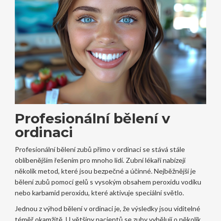
Profesionální bělení v
ordinaci
Profesionální bělení zubů přímo v ordinaci se stává stále
oblíbenějším řešením pro mnoho lidí. Zubní lékaři nabízejí
několik metod, které jsou bezpečné a účinné. Nejběžnější je
bělení zubů pomocí gelů s vysokým obsahem peroxidu vodíku
nebo karbamid peroxidu, které aktivuje speciální světlo.
Jednou z výhod bělení v ordinaci je, že výsledky jsou viditelné
téměř okamžitě. U většiny pacientů se zuby vybělují o několik