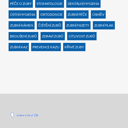
PÉČE O ZUBY
STOMATOLOGIE
DENTÁLNÍ HYGIENA
ÚSTNÍ HYGIENA
ORTODONCIE
ZUBNÍ PÉČE
ÚSMĚV
ZUBNÍ KÁMEN
ČIŠTĚNÍ ZUBŮ
ZUBNÍ FAZETY
ZUBNÍ PLAK
BROUŠENÍ ZUBŮ
ZDRAVÍ ZUBŮ
CITLIVOST ZUBŮ
ZUBNÍ KAZ
PREVENCE KAZU
KŘIVÉ ZUBY