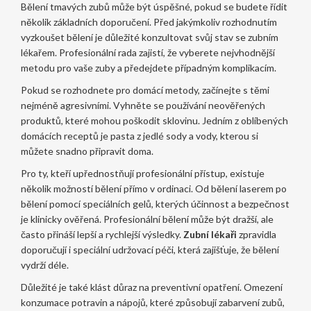
Bělení tmavých zubů může být úspěšné, pokud se budete řídit
několik základních doporučení. Před jakýmkoliv rozhodnutím
vyzkoušet bělení je důležité konzultovat svůj stav se zubním
lékařem. Profesionální rada zajistí, že vyberete nejvhodnější
metodu pro vaše zuby a předejdete případným komplikacím.
Pokud se rozhodnete pro domácí metody, začínejte s těmi
nejméně agresivními. Vyhněte se používání neověřených
produktů, které mohou poškodit sklovinu. Jedním z oblíbených
domácích receptů je pasta z jedlé sody a vody, kterou si
můžete snadno připravit doma.
Pro ty, kteří upřednostňují profesionální přístup, existuje
několik možností bělení přímo v ordinaci. Od bělení laserem po
bělení pomocí speciálních gelů, kterých účinnost a bezpečnost
je klinicky ověřená. Profesionální bělení může být dražší, ale
často přináší lepší a rychlejší výsledky.
Zubní lékaři
zpravidla
doporučují i speciální udržovací péči, která zajišťuje, že bělení
vydrží déle.
Důležité je také klást důraz na preventivní opatření. Omezení
konzumace potravin a nápojů, které způsobují zabarvení zubů,