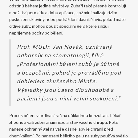
odstínů během jediné návštěvy. Zubaři také přesně kontrolují
množství peroxidu a dobu aplikace, což minimalizuje riziko
poškození skloviny nebo podráždění dásní. Navíc, pokud máte
citlivé zuby, mohou použít speciální gely, které snižují
nepříjemné pocity po bělení.
Prof. MUDr. Jan Novák, uznávaný
odborník na stomatologii, říká:
„Profesionální bělení zubů je účinné
a bezpečné, pokud je prováděno pod
dohledem zkušeného lékaře.
Výsledky jsou často dlouhodobé a
pacienti jsou s nimi velmi spokojeni.“
Proces bělení v ordinaci začíná důkladnou konzultací. Lékař
zhodnotí vaši zubní anamnézu a stav vašeho chrupu. Poté
nanese ochranný gel na vaše dásně, aby je chránil před
chemikáliemi. Po nanesení bělícího gelu na zuby používá světlo