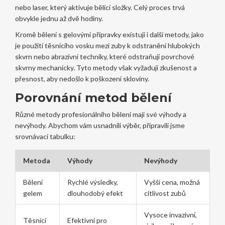
nebo laser, který aktivuje bělící složky. Celý proces trvá
obvykle jednu až dvě hodiny.
Kromě bělení s gelovými přípravky existují i další metody, jako
je použití těsnícího vosku mezi zuby k odstranění hlubokých
skvrn nebo abrazivní techniky, které odstraňují povrchové
skvrny mechanicky. Tyto metody však vyžadují zkušenost a
přesnost, aby nedošlo k poškození skloviny.
Porovnání metod bělení
Různé metody profesionálního bělení mají své výhody a
nevýhody. Abychom vám usnadnili výběr, připravili jsme
srovnávací tabulku:
Metoda
Výhody
Nevýhody
Bělení
Rychlé výsledky,
Vyšší cena, možná
gelem
dlouhodobý efekt
citlivost zubů
Vysoce invazivní,
Těsnící
Efektivní pro