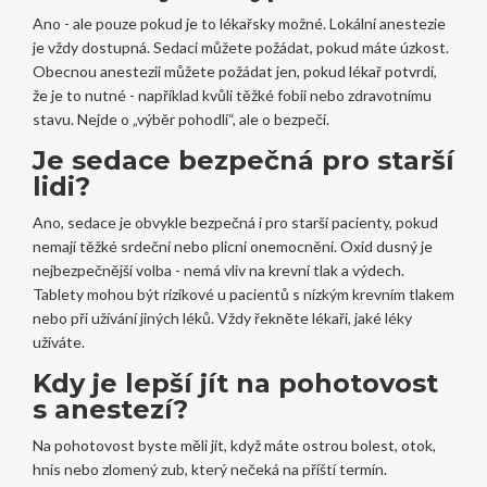
Ano - ale pouze pokud je to lékařsky možné. Lokální anestezie
je vždy dostupná. Sedaci můžete požádat, pokud máte úzkost.
Obecnou anestezii můžete požádat jen, pokud lékař potvrdí,
že je to nutné - například kvůli těžké fobii nebo zdravotnímu
stavu. Nejde o „výběr pohodlí“, ale o bezpečí.
Je sedace bezpečná pro starší
lidi?
Ano, sedace je obvykle bezpečná i pro starší pacienty, pokud
nemají těžké srdeční nebo plicní onemocnění. Oxid dusný je
nejbezpečnější volba - nemá vliv na krevní tlak a výdech.
Tablety mohou být rizikové u pacientů s nízkým krevním tlakem
nebo při užívání jiných léků. Vždy řekněte lékaři, jaké léky
užíváte.
Kdy je lepší jít na pohotovost
s anestezí?
Na pohotovost byste měli jít, když máte ostrou bolest, otok,
hnis nebo zlomený zub, který nečeká na příští termín.