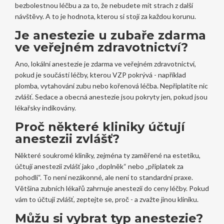
bezbolestnou léčbu a za to, že nebudete mít strach z další
návštěvy. A to je hodnota, kterou si stojí za každou korunu.
Je anestezie u zubaře zdarma
ve veřejném zdravotnictví?
Ano, lokální anestezie je zdarma ve veřejném zdravotnictví,
pokud je součástí léčby, kterou VZP pokrývá - například
plomba, vytahování zubu nebo kořenová léčba. Nepřiplatíte nic
zvlášť. Sedace a obecná anestezie jsou pokryty jen, pokud jsou
lékařsky indikovány.
Proč některé kliniky účtují
anestezii zvlášť?
Některé soukromé kliniky, zejména ty zaměřené na estetiku,
účtují anestezii zvlášť jako „doplněk“ nebo „příplatek za
pohodlí“. To není nezákonné, ale není to standardní praxe.
Většina zubních lékařů zahrnuje anestezii do ceny léčby. Pokud
vám to účtují zvlášť, zeptejte se, proč - a zvažte jinou kliniku.
Můžu si vybrat typ anestezie?