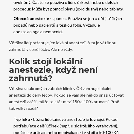
uvolněný. Často se používá u lidí s úzkostí nebo u delších
procedur. Může být pomocí plynu (oxid dusný) nebo tablety.
Obecná anestezie
- spánek. Používá se jen u dětí, těžkých
případů nebo pacientů s těžkou fobii. Vyžaduje
anesteziologa a nemocnici.
Většina lidí potřebuje jen lokální anestezii. A ta je většinou
zahrnutá v ceně léčby. Ale ne vždy.
Kolik stojí lokální
anestezie, když není
zahrnutá?
Většina soukromých zubních klinik v ČR zahrnuje lokální
anestezii do ceny léčby. Pokud se vám ale někdo snaží účtovat
anestezii zvlášť, může to stát mezi 150 a 400 korunami. Proč
tak velký rozdíl?
Typ léku
- běžná lidokainová anestezie je levnější. Pokud
potřebujete delší účinek (např. u složitějšího vytahování),
použije se articain nebo mepivakain - ty stojí o 50-100 Kč