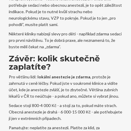
potřebuje sedaci nebo obecnou anestezii, je to opět záležitost
indikace. Pokud je to nutné kvůli strachu nebo
neurologickému stavu, VZP to pokryje. Pokud je to jen „pro
pohodlí“, musíte platit sami.
Některé kliniky nabízejí slevy pro děti - například zdarma sedaci
pro první návštěvu. To je dobrá praxe, ale neznamená to, že
byste měli čekat na „zdarma“.
Závěr: kolik skutečně
zaplatíte?
Pro většinu lidí:
lokální anestezie je zdarma
, protože je
zahrnutá v ceně léčby. Pokud jste v soukromé klinice a vidíte
účet, kde je anestezie zvlášť, je to zbytečné. Většina zubních
lékařů v ČR to neúčtuje - a pokud ano, můžete si vybrat jinou.
Sedace stojí 800-4 000 Kč - a stojí za to, pokud máte strach.
Obecná anestezie je drahá - 6 000-15 000 Kč - ale potřebujete
ji jen v extrémních případech.
Pamatujte: neplatíte za anestezii. Platíte za klid, za