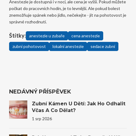
Anestezie je dostupná i v noci, ale cena je vyšší. Pokud můžete
počkat do pracovních hodin, je to levnější. Ale pokud bolest
znemožňuje spánek nebo jídlo, nečekejte - jít na pohotovost je
správné rozhodnutí.
Štítky:
anestezie u zubaře
cena anestezie
zubní pohotovost
lokalní anestezie
sedace zubní
NEDÁVNÝ PŘÍSPĚVEK
Zubní Kámen U Dětí: Jak Ho Odhalit
Včas A Co Dělat?
1 srp 2026