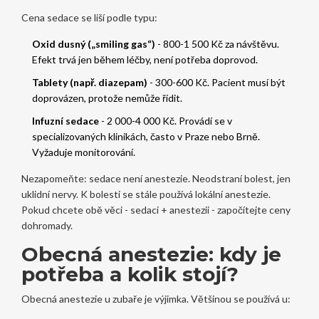
Cena sedace se liší podle typu:
Oxid dusný („smiling gas“)
- 800-1 500 Kč za návštěvu.
Efekt trvá jen během léčby, není potřeba doprovod.
Tablety (např. diazepam)
- 300-600 Kč. Pacient musí být
doprovázen, protože nemůže řídit.
Infuzní sedace
- 2 000-4 000 Kč. Provádí se v
specializovaných klinikách, často v Praze nebo Brně.
Vyžaduje monitorování.
Nezapomeňte: sedace není anestezie. Neodstraní bolest, jen
uklidní nervy. K bolesti se stále používá lokální anestezie.
Pokud chcete obě věci - sedaci + anestezii - započítejte ceny
dohromady.
Obecná anestezie: kdy je
potřeba a kolik stojí?
Obecná anestezie u zubaře je výjimka. Většinou se používá u: