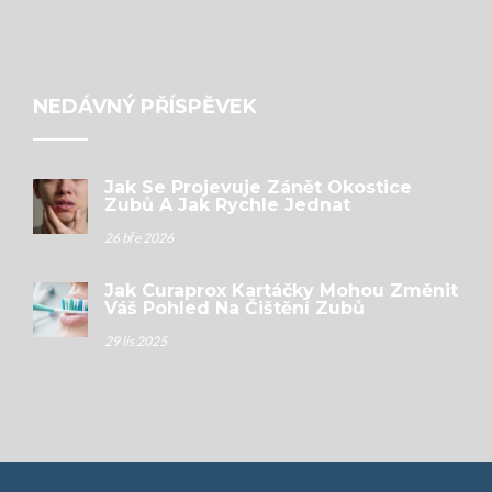
NEDÁVNÝ PŘÍSPĚVEK
Jak Se Projevuje Zánět Okostice
Zubů A Jak Rychle Jednat
26 bře 2026
Jak Curaprox Kartáčky Mohou Změnit
Váš Pohled Na Čištění Zubů
29 lis 2025