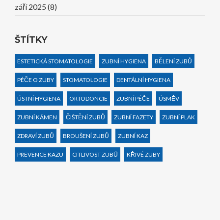
září 2025
(8)
ŠTÍTKY
ESTETICKÁ STOMATOLOGIE
ZUBNÍ HYGIENA
BĚLENÍ ZUBŮ
PÉČE O ZUBY
STOMATOLOGIE
DENTÁLNÍ HYGIENA
ÚSTNÍ HYGIENA
ORTODONCIE
ZUBNÍ PÉČE
ÚSMĚV
ZUBNÍ KÁMEN
ČIŠTĚNÍ ZUBŮ
ZUBNÍ FAZETY
ZUBNÍ PLAK
ZDRAVÍ ZUBŮ
BROUŠENÍ ZUBŮ
ZUBNÍ KAZ
PREVENCE KAZU
CITLIVOST ZUBŮ
KŘIVÉ ZUBY