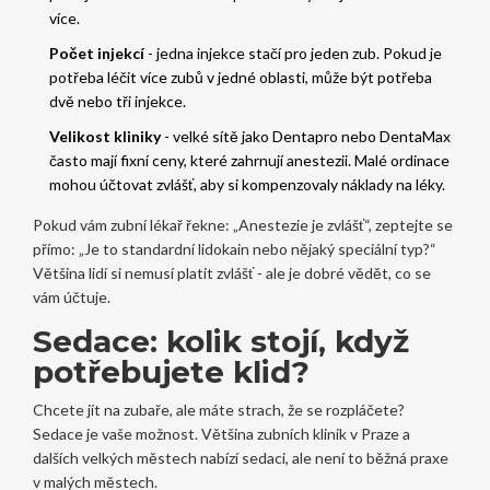
více.
Počet injekcí
- jedna injekce stačí pro jeden zub. Pokud je
potřeba léčit více zubů v jedné oblasti, může být potřeba
dvě nebo tři injekce.
Velikost kliniky
- velké sítě jako Dentapro nebo DentaMax
často mají fixní ceny, které zahrnují anestezii. Malé ordinace
mohou účtovat zvlášť, aby si kompenzovaly náklady na léky.
Pokud vám zubní lékař řekne: „Anestezie je zvlášť“, zeptejte se
přímo: „Je to standardní lidokain nebo nějaký speciální typ?“
Většina lidí si nemusí platit zvlášť - ale je dobré vědět, co se
vám účtuje.
Sedace: kolik stojí, když
potřebujete klid?
Chcete jít na zubaře, ale máte strach, že se rozpláčete?
Sedace je vaše možnost. Většina zubních klinik v Praze a
dalších velkých městech nabízí sedaci, ale není to běžná praxe
v malých městech.