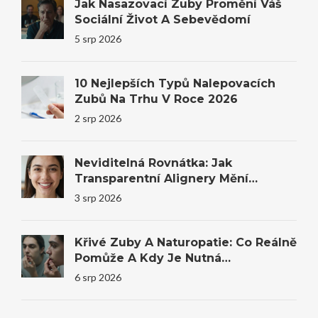
Jak Nasazovací Zuby Promění Váš
Sociální Život A Sebevědomí
5 srp 2026
10 Nejlepších Typů Nalepovacích
Zubů Na Trhu V Roce 2026
2 srp 2026
Neviditelná Rovnátka: Jak
Transparentní Alignery Mění
Úsměvy I Sebevědomí
3 srp 2026
Křivé Zuby A Naturopatie: Co Reálně
Pomůže A Kdy Je Nutná
Stomatologie
6 srp 2026