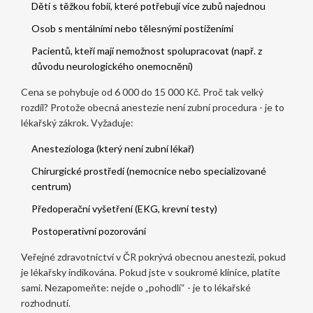
Dětí s těžkou fobií, které potřebují více zubů najednou
Osob s mentálními nebo tělesnými postiženími
Pacientů, kteří mají nemožnost spolupracovat (např. z
důvodu neurologického onemocnění)
Cena se pohybuje od 6 000 do 15 000 Kč. Proč tak velký
rozdíl? Protože obecná anestezie není zubní procedura - je to
lékařský zákrok. Vyžaduje:
Anesteziologa (který není zubní lékař)
Chirurgické prostředí (nemocnice nebo specializované
centrum)
Předoperační vyšetření (EKG, krevní testy)
Postoperativní pozorování
Veřejné zdravotnictví v ČR pokrývá obecnou anestezii, pokud
je lékařsky indikována. Pokud jste v soukromé klinice, platíte
sami. Nezapomeňte: nejde o „pohodlí“ - je to lékařské
rozhodnutí.