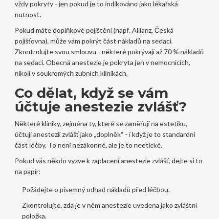
vždy pokryty - jen pokud je to indikováno jako lékařská
nutnost.
Pokud máte doplňkové pojištění (např. Allianz, Česká
pojišťovna), může vám pokrýt část nákladů na sedaci.
Zkontrolujte svou smlouvu - některé pokrývají až 70 % nákladů
na sedaci. Obecná anestezie je pokryta jen v nemocnicích,
nikoli v soukromých zubních klinikách.
Co dělat, když se vám
účtuje anestezie zvlášť?
Některé kliniky, zejména ty, které se zaměřují na estetiku,
účtují anestezii zvlášť jako „doplněk“ - i když je to standardní
část léčby. To není nezákonné, ale je to neetické.
Pokud vás někdo vyzve k zaplacení anestezie zvlášť, dejte si to
na papír:
Požádejte o písemný odhad nákladů před léčbou.
Zkontrolujte, zda je v něm anestezie uvedena jako zvláštní
položka.