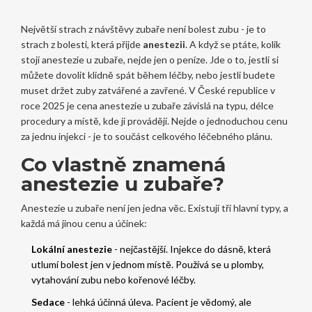
Největší strach z návštěvy zubaře není bolest zubu - je to
strach z bolesti, která přijde
anestezii
. A když se ptáte, kolik
stojí anestezie u zubaře, nejde jen o peníze. Jde o to, jestli si
můžete dovolit klidně spát během léčby, nebo jestli budete
muset držet zuby zatvářené a zavřené. V České republice v
roce 2025 je cena anestezie u zubaře závislá na typu, délce
procedury a místě, kde ji provádějí. Nejde o jednoduchou cenu
za jednu injekci - je to součást celkového léčebného plánu.
Co vlastně znamená
anestezie u zubaře?
Anestezie u zubaře není jen jedna věc. Existují tři hlavní typy, a
každá má jinou cenu a účinek:
Lokální anestezie
- nejčastější. Injekce do dásně, která
utlumí bolest jen v jednom místě. Používá se u plomby,
vytahování zubu nebo kořenové léčby.
Sedace
- lehká účinná úleva. Pacient je vědomý, ale