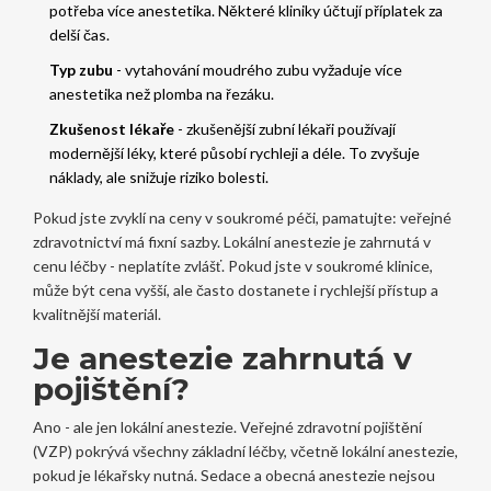
potřeba více anestetika. Některé kliniky účtují příplatek za
delší čas.
Typ zubu
- vytahování moudrého zubu vyžaduje více
anestetika než plomba na řezáku.
Zkušenost lékaře
- zkušenější zubní lékaři používají
modernější léky, které působí rychleji a déle. To zvyšuje
náklady, ale snižuje riziko bolesti.
Pokud jste zvyklí na ceny v soukromé péči, pamatujte: veřejné
zdravotnictví má fixní sazby. Lokální anestezie je zahrnutá v
cenu léčby - neplatíte zvlášť. Pokud jste v soukromé klinice,
může být cena vyšší, ale často dostanete i rychlejší přístup a
kvalitnější materiál.
Je anestezie zahrnutá v
pojištění?
Ano - ale jen lokální anestezie. Veřejné zdravotní pojištění
(VZP) pokrývá všechny základní léčby, včetně lokální anestezie,
pokud je lékařsky nutná. Sedace a obecná anestezie nejsou