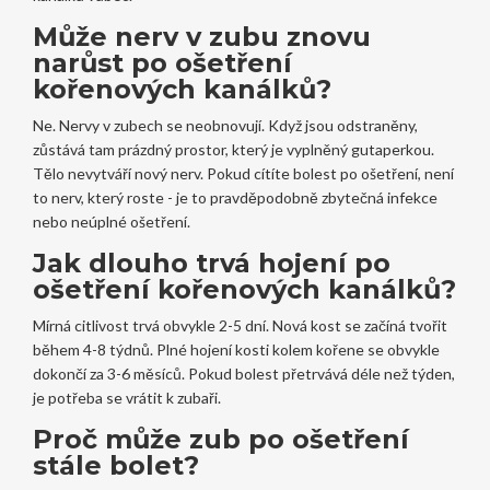
Může nerv v zubu znovu
narůst po ošetření
kořenových kanálků?
Ne. Nervy v zubech se neobnovují. Když jsou odstraněny,
zůstává tam prázdný prostor, který je vyplněný gutaperkou.
Tělo nevytváří nový nerv. Pokud cítíte bolest po ošetření, není
to nerv, který roste - je to pravděpodobně zbytečná infekce
nebo neúplné ošetření.
Jak dlouho trvá hojení po
ošetření kořenových kanálků?
Mírná citlivost trvá obvykle 2-5 dní. Nová kost se začíná tvořit
během 4-8 týdnů. Plné hojení kosti kolem kořene se obvykle
dokončí za 3-6 měsíců. Pokud bolest přetrvává déle než týden,
je potřeba se vrátit k zubaři.
Proč může zub po ošetření
stále bolet?