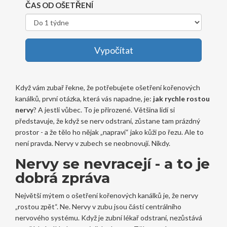
ČAS OD OŠETŘENÍ
Vypočítat
Když vám zubař řekne, že potřebujete ošetření kořenových
kanálků, první otázka, která vás napadne, je:
jak rychle rostou
nervy
? A jestli vůbec. To je přirozené. Většina lidí si
představuje, že když se nerv odstraní, zůstane tam prázdný
prostor - a že tělo ho nějak „napraví“ jako kůži po řezu. Ale to
není pravda. Nervy v zubech se neobnovují. Nikdy.
Nervy se nevracejí - a to je
dobrá zpráva
Největší mýtem o ošetření kořenových kanálků je, že nervy
„rostou zpět“. Ne. Nervy v zubu jsou částí centrálního
nervového systému. Když je zubní lékař odstraní, nezůstává