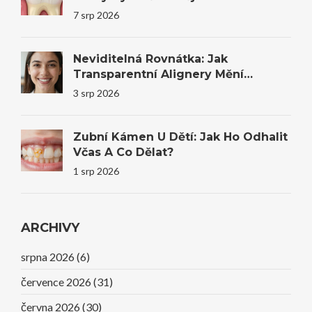
7 srp 2026
Neviditelná Rovnátka: Jak
Transparentní Alignery Mění
Úsměvy I Sebevědomí
3 srp 2026
Zubní Kámen U Dětí: Jak Ho Odhalit
Včas A Co Dělat?
1 srp 2026
ARCHIVY
srpna 2026
(6)
července 2026
(31)
června 2026
(30)