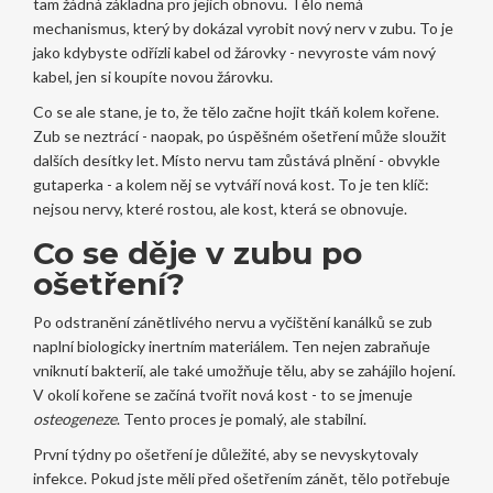
tam žádná základna pro jejich obnovu. Tělo nemá
mechanismus, který by dokázal vyrobit nový nerv v zubu. To je
jako kdybyste odřízli kabel od žárovky - nevyroste vám nový
kabel, jen si koupíte novou žárovku.
Co se ale stane, je to, že tělo začne hojit tkáň kolem kořene.
Zub se neztrácí - naopak, po úspěšném ošetření může sloužit
dalších desítky let. Místo nervu tam zůstává plnění - obvykle
gutaperka - a kolem něj se vytváří nová kost. To je ten klíč:
nejsou nervy, které rostou, ale kost, která se obnovuje.
Co se děje v zubu po
ošetření?
Po odstranění zánětlivého nervu a vyčištění kanálků se zub
naplní biologicky inertním materiálem. Ten nejen zabraňuje
vniknutí bakterií, ale také umožňuje tělu, aby se zahájilo hojení.
V okolí kořene se začíná tvořit nová kost - to se jmenuje
osteogeneze
. Tento proces je pomalý, ale stabilní.
První týdny po ošetření je důležité, aby se nevyskytovaly
infekce. Pokud jste měli před ošetřením zánět, tělo potřebuje