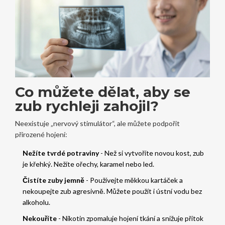
Co můžete dělat, aby se
zub rychleji zahojil?
Neexistuje „nervový stimulátor“, ale můžete podpořit
přirozené hojení:
Nežíte tvrdé potraviny
- Než si vytvoříte novou kost, zub
je křehký. Nežíte ořechy, karamel nebo led.
Čistíte zuby jemně
- Používejte měkkou kartáček a
nekoupejte zub agresivně. Můžete použít i ústní vodu bez
alkoholu.
Nekouříte
- Nikotin zpomaluje hojení tkání a snižuje přítok