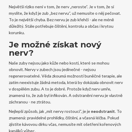
Největší riziko není v tom, že nerv „neroste“. Je v tom, že si
myslíte, že když je zub „bez nervu“, už nemusíte o něj pečovat.
To je největší chyba. Bez nervu je zub křehčí - ale ne méně
důležitý. Stále potřebuje čištění, kontrolu a občas i krytou
korunku.
Je možné získat nový
nerv?
Naše zuby nejsou jako kůže nebo kosti, které se mohou
obnovit. Nervy v zubech jsou jedinečné - nejsou
regenerovatelné. Věda zkoumá možnosti buněčné terapie, ale
zatím neexistuje žádná metoda, která by dokázala obnovit nerv
v dospělém zubu. A to je dobré. Protože když nerv umře,
znamená to, že zub byl infikován. A odstranění nervu je vlastně
záchranou - ne ztrátou.
Nejlepší způsob, jak „mít nervy rostoucí“, je je
neodstranit
. To
znamená: pravidelné prohlídky, čištění, a včasná léčba. Pokud
zjistíte kávovou dírku včas, nemusíte mít ošetření kořenových
kanálků vůbec.