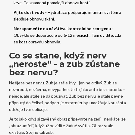
krve. To znamená pomalejší obnovu kosti.
Pijte dost vody
- Hydratace podporuje imunitní systém a
zlepšuje obnovu tkání.
Nezapomeňte na návštěvu kontrolního rentgenu
-
Obvykle se doporučuje po 6-12 měsících. Tam uvidíte, zda
se kost opravdu obnovila.
Co se stane, když nerv
„neroste“ - a zub zůstane
bez nervu?
Nežijete bez nervu. Zub je stále živý - jen ne citlivý. Zub se
nezhroutí, nezčerná, nevypadne. Je to jako auto bez motorku -
nejede, ale stále se dá používat. Zub bez nervu je stále pevně
připnutý do čelisti, podporuje ostatní zuby, umožňuje kousání a
udržuje tvar obličeje.
Je to jako když si závěsný obraz připevníte na zeď - neříkáte, že
„obraz umřel“, když už nevidíte žádné světlo. Obraz stále
existuje. Stejně tak zub.