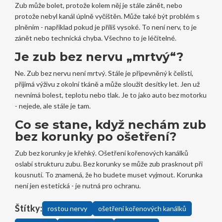
Zub může bolet, protože kolem něj je stále zánět, nebo
protože nebyl kanál úplně vyčištěn. Může také být problém s
plněním - například pokud je příliš vysoké. To není nerv, to je
zánět nebo technická chyba. Všechno to je léčitelné.
Je zub bez nervu „mrtvý“?
Ne. Zub bez nervu není mrtvý. Stále je připevněný k čelisti,
přijímá výživu z okolní tkáně a může sloužit desítky let. Jen už
nevnímá bolest, teplotu nebo tlak. Je to jako auto bez motorku
- nejede, ale stále je tam.
Co se stane, když nechám zub
bez korunky po ošetření?
Zub bez korunky je křehký. Ošetření kořenových kanálků
oslabí strukturu zubu. Bez korunky se může zub prasknout při
kousnutí. To znamená, že ho budete muset vyjmout. Korunka
není jen estetická - je nutná pro ochranu.
Štítky:
rostou nervy
ošetření kořenových kanálků