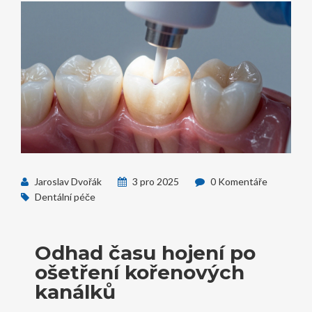
Jaroslav Dvořák
3 pro 2025
0 Komentáře
Dentální péče
Odhad času hojení po
ošetření kořenových
kanálků