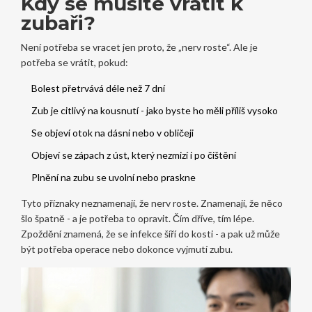
Kdy se musíte vrátit k
zubaři?
Není potřeba se vracet jen proto, že „nerv roste“. Ale je
potřeba se vrátit, pokud:
Bolest přetrvává déle než 7 dní
Zub je citlivý na kousnutí - jako byste ho měli příliš vysoko
Se objeví otok na dásni nebo v obličeji
Objeví se zápach z úst, který nezmizí i po čištění
Plnění na zubu se uvolní nebo praskne
Tyto příznaky neznamenají, že nerv roste. Znamenají, že něco
šlo špatně - a je potřeba to opravit. Čím dříve, tím lépe.
Zpoždění znamená, že se infekce šíří do kosti - a pak už může
být potřeba operace nebo dokonce vyjmutí zubu.