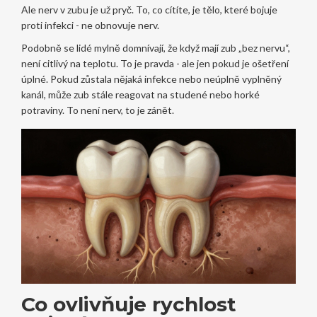
Ale nerv v zubu je už pryč. To, co cítíte, je tělo, které bojuje
proti infekci - ne obnovuje nerv.
Podobně se lidé mylně domnívají, že když mají zub „bez nervu“,
není citlivý na teplotu. To je pravda - ale jen pokud je ošetření
úplné. Pokud zůstala nějaká infekce nebo neúplně vyplněný
kanál, může zub stále reagovat na studené nebo horké
potraviny. To není nerv, to je zánět.
Co ovlivňuje rychlost