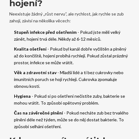
hojení?
Neexistuje žádný „růst nervu“, ale rychlost, jak rychle se zub
zahojí, závisí na několika věcech:
Stupeň infekce před ošetřením
- Pokud jste měli velký
zánět, hojení trvá déle. Někdy až 6-12 měsíců.
Kvalita ošetření
- Pokud byl kanál dobře vyčištěn a plněný
až do končiště, hojení probíhá rychleji. Pokud zůstal prázdný
prostor, infekce se může vrátit.
Věk a zdravotní stav
- Mladší lidé a ti bez cukrovky nebo
imunitních poruch se hojí rychleji. Cukrovka zpomaluje
obnovu kosti.
Hygiena
- Pokud si po ošetření nečistíte zuby, bakterie se
mohou vrátit. To způsobí opětovný problém.
Čas na závěrečné plnění
- Pokud necháte zub bez trvalého
plnění déle než týden, může se do něj dostat bakterie. To
způsobí selhání ošetření.