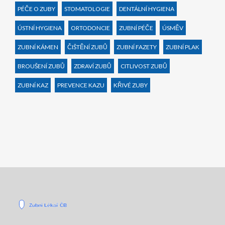
PÉČE O ZUBY
STOMATOLOGIE
DENTÁLNÍ HYGIENA
ÚSTNÍ HYGIENA
ORTODONCIE
ZUBNÍ PÉČE
ÚSMĚV
ZUBNÍ KÁMEN
ČIŠTĚNÍ ZUBŮ
ZUBNÍ FAZETY
ZUBNÍ PLAK
BROUŠENÍ ZUBŮ
ZDRAVÍ ZUBŮ
CITLIVOST ZUBŮ
ZUBNÍ KAZ
PREVENCE KAZU
KŘIVÉ ZUBY