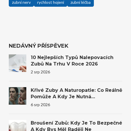
zubní nerv
rychlost hojení
zubní léčba
NEDÁVNÝ PŘÍSPĚVEK
10 Nejlepších Typů Nalepovacích
Zubů Na Trhu V Roce 2026
2 srp 2026
Křivé Zuby A Naturopatie: Co Reálně
Pomůže A Kdy Je Nutná
Stomatologie
6 srp 2026
Broušení Zubů: Kdy Je To Bezpečné
A Kdy Bys Měl Raději Ne