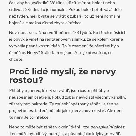
čas, aby ho „vyčistilo“. Většina lidí cítí mírnou bolest nebo
citlivost 2-5 dní. To je normální. Pokud bolest přetrvává déle
než týden, měli byste se vrátit k zubaři - to už není normální
hojení, ale možná zůstal zbytek infekce.
Nová kost se začíná tvořit během 4-8 týdnů. Po třech měsících
je obvykle vidět na rentgenovém snímku, že se kolem kořene
vytvořila pevná kostní tkáň. To je znamení, že ošetření bylo
úspěšné. Nervy? Stále tam nejsou. A to je přesně to, co
chcete.
Proč lidé myslí, že nervy
rostou?
Příběhy o „nervu, který se vrátil“, jsou často příběhy o
neúspěšném ošetření. Pokud zubař nevyčistil všechny kanálky,
zůstaly tam bakterie. Ty způsobí opětovný zánět - a ten se
projeví bolestí, která působí jako „nerv znovu roste“. Ale není
to nerv. Je to infekce.
Nebo to může být zánět v okolní tkáni - tzv.
periapikální zánět
.
Ten může být citlivý, pulzující, a působit jako kdyby „nerv žil“.