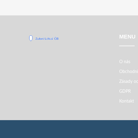
MENU
O nás
Obchodní
Zásady oc
GDPR
Kontakt