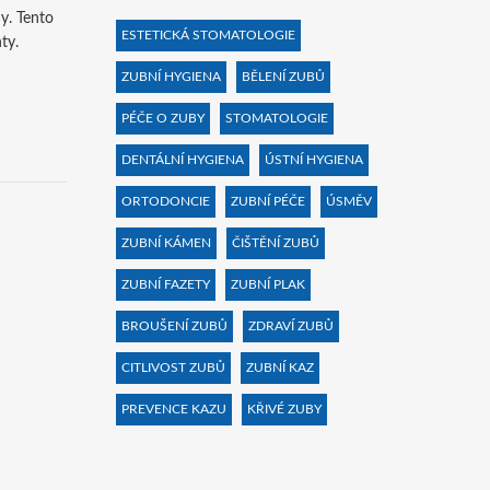
ny. Tento
ESTETICKÁ STOMATOLOGIE
ty.
ZUBNÍ HYGIENA
BĚLENÍ ZUBŮ
PÉČE O ZUBY
STOMATOLOGIE
DENTÁLNÍ HYGIENA
ÚSTNÍ HYGIENA
ORTODONCIE
ZUBNÍ PÉČE
ÚSMĚV
ZUBNÍ KÁMEN
ČIŠTĚNÍ ZUBŮ
ZUBNÍ FAZETY
ZUBNÍ PLAK
BROUŠENÍ ZUBŮ
ZDRAVÍ ZUBŮ
CITLIVOST ZUBŮ
ZUBNÍ KAZ
PREVENCE KAZU
KŘIVÉ ZUBY