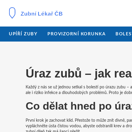
UPÍŘÍ ZUBY
PROVIZORNÍ KORUNKA
BOLES
Úraz zubů – jak re
Každý z nás se už jednou setkal s bolestí po úrazu zubu – 
ale i riziko infekce a dlouhodobých problémů. Proto je dobr
Co dělat hned po úr
První krok je zachovat klid. Přestože to může znít divně, p
vypláchněte ústa čistou vodou, abyste odstranili krev a d
zubní dřeň tak má šanci přežít.