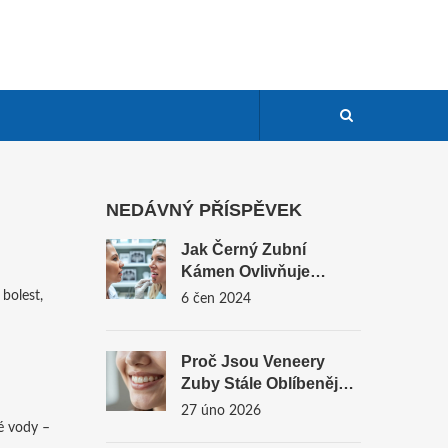
NEDÁVNÝ PŘÍSPĚVEK
Jak Černý Zubní
Kámen Ovlivňuje
Zdraví Starších Lidí
 bolest,
6 čen 2024
Proč Jsou Veneery
Zuby Stále Oblíbenější?
Praktické Důvody,
27 úno 2026
Které Mění Představy O
é vody –