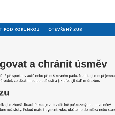
T POD KORUNKOU
OTEVŘENÝ ZUB
agovat a chránit úsměv
ať už při sportu, v autě nebo při nešikovném pádu. Není to jen nepříjemná
é vědět, co dělat hned po události a jak předejít dalším úrazům.
azu
anika jen zhorší situaci. Pokud je zub viditelně poškozený nebo uvolněný,
robné nečistoty. Pokud máte fragment zubu, uložte ho do mléka nebo slan