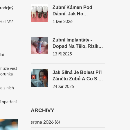
Estetice Úsměvu
Zubní Kámen Pod
prodejný
Dásní: Jak Ho
Odstranit, Předcházet
1 kvě 2026
kci. Váš
Zánětu A Udržet Si
Zdravý Úsměv
Zubní Implantáty -
Dopad Na Tělo, Rizika
A Výhody
13 říj 2025
lní
 může vést
Jak Silná Je Bolest Při
korunka
Zánětu Zubů A Co S Ní
Udělat
24 zář 2025
e z nich
í opatření
ARCHIVY
srpna 2026
(6)