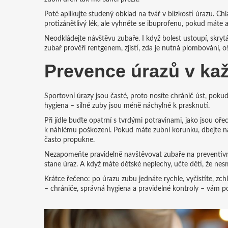
Poté aplikujte studený obklad na tvář v blízkosti úrazu. Chl
protizánětlivý lék, ale vyhněte se ibuprofenu, pokud máte al
Neodkládejte návštěvu zubaře. I když bolest ustoupí, skryt
zubař prověří rentgenem, zjistí, zda je nutná plombování, o
Prevence úrazů v ka
Sportovní úrazy jsou časté, proto nosíte chránič úst, poku
hygiena – silné zuby jsou méně náchylné k prasknutí.
Při jídle buďte opatrní s tvrdými potravinami, jako jsou 
k náhlému poškození. Pokud máte zubní korunku, dbejte na
často propukne.
Nezapomeňte pravidelně navštěvovat zubaře na preventivní p
stane úraz. A když máte dětské neplechy, učte děti, že ne
Krátce řečeno: po úrazu zubu jednáte rychle, vyčistíte, z
– chrániče, správná hygiena a pravidelné kontroly – vám 