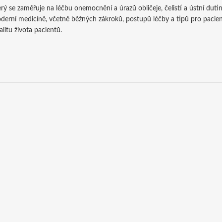
erý se zaměřuje na léčbu onemocnění a úrazů obličeje, čelistí a ústní duti
moderní medicíně, včetně běžných zákroků, postupů léčby a tipů pro pacien
litu života pacientů.