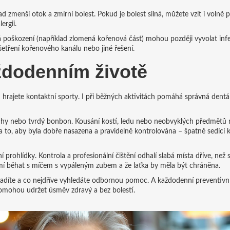
ad zmenší otok a zmírní bolest. Pokud je bolest silná, můžete vzít i volně 
ergii.
á poškození (například zlomená kořenová část) mohou později vyvolat infe
šetření kořenového kanálu nebo jiné řešení.
ždodenním životě
d hrajete kontaktní sporty. I při běžných aktivitách pomáhá správná dentá
ořechy nebo tvrdý bonbon. Kousání kostí, ledu nebo neobvyklých předmětů
 to, aby byla dobře nasazena a pravidelně kontrolována – špatně sedící 
rohlídky. Kontrola a profesionální čištění odhalí slabá místa dříve, než s
smí běhat s míčem s vypáleným zubem a že laťka by měla být chráněna.
chladíte a co nejdříve vyhledáte odbornou pomoc. A každodenní preventivn
pomohou udržet úsměv zdravý a bez bolestí.