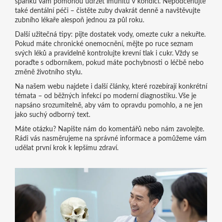
spánku vám pomohou udržet imunitu v kondici. Nepodceňujte
také dentální péči – čistěte zuby dvakrát denně a navštěvujte
zubního lékaře alespoň jednou za půl roku.
Další užitečná tipy: pijte dostatek vody, omezte cukr a nekuřte.
Pokud máte chronické onemocnění, mějte po ruce seznam
svých léků a pravidelně kontrolujte krevní tlak i cukr. Vždy se
poraďte s odborníkem, pokud máte pochybnosti o léčbě nebo
změně životního stylu.
Na našem webu najdete i další články, které rozebírají konkrétní
témata – od běžných infekcí po moderní diagnostiku. Vše je
napsáno srozumitelně, aby vám to opravdu pomohlo, a ne jen
jako suchý odborný text.
Máte otázku? Napište nám do komentářů nebo nám zavolejte.
Rádi vás nasměrujeme na správné informace a pomůžeme vám
udělat první krok k lepšímu zdraví.