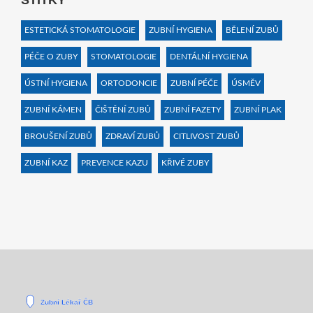
ŠTÍTKY
ESTETICKÁ STOMATOLOGIE
ZUBNÍ HYGIENA
BĚLENÍ ZUBŮ
PÉČE O ZUBY
STOMATOLOGIE
DENTÁLNÍ HYGIENA
ÚSTNÍ HYGIENA
ORTODONCIE
ZUBNÍ PÉČE
ÚSMĚV
ZUBNÍ KÁMEN
ČIŠTĚNÍ ZUBŮ
ZUBNÍ FAZETY
ZUBNÍ PLAK
BROUŠENÍ ZUBŮ
ZDRAVÍ ZUBŮ
CITLIVOST ZUBŮ
ZUBNÍ KAZ
PREVENCE KAZU
KŘIVÉ ZUBY