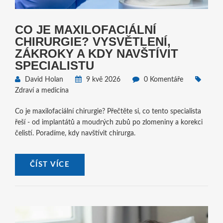
CO JE MAXILOFACIÁLNÍ
CHIRURGIE? VYSVĚTLENÍ,
ZÁKROKY A KDY NAVŠTÍVIT
SPECIALISTU
David Holan
9 kvě 2026
0 Komentáře
Zdraví a medicína
Co je maxilofaciální chirurgie? Přečtěte si, co tento specialista
řeší - od implantátů a moudrých zubů po zlomeniny a korekci
čelistí. Poradíme, kdy navštívit chirurga.
ČÍST VÍCE