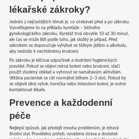
lékařské zákroky?
Jedním z nejčastějších témat je, co očekávat před a po zákroku.
Vysvětlujeme to na příkladu kyretáže – běžného
gynekologického zákroku. Kyretáž trvá obvykle 10 až 30 minut,
ale čas se může lišit podle toho, jak složitý je případ. Před
zákrokem se doporučuje vyhýbat se těžkým jídlům a alkoholu,
aby nedošlo k nechtěnému krvácení.
Po zákroku je klíčová odpočinek a dodržení hygienických
pravidel. Pokud se objeví mírná bolest nebo krvácení, stačí
použít studený obklad a vyhnout se namáhavým aktivitám.
Většina pacientek se cítí normálně během 2–3 dnů. Pokud by
se objevil silný výtok, horečka nebo intenzivní bolest, je nutné
kontaktovat lékaře.
Prevence a každodenní
péče
Nejlepší způsob, jak předejít mnoha problémům, je zdravý
životní styl. Pravidelný pohyb, vyvážená strava a dostatek