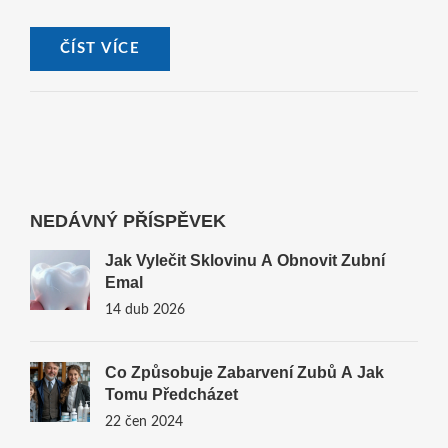
péči je potřeba po zákroku dodržovat.
ČÍST VÍCE
NEDÁVNÝ PŘÍSPĚVEK
Jak Vylečit Sklovinu A Obnovit Zubní
Emal
14 dub 2026
Co Způsobuje Zabarvení Zubů A Jak
Tomu Předcházet
22 čen 2024