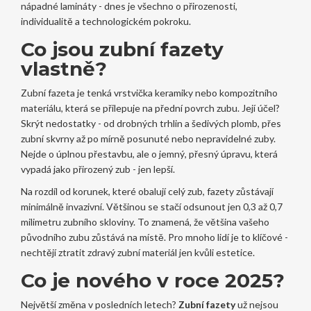
nápadné lamináty - dnes je všechno o přirozenosti,
individualitě a technologickém pokroku.
Co jsou zubní fazety
vlastně?
Zubní fazeta je tenká vrstvička keramiky nebo kompozitního
materiálu, která se přilepuje na přední povrch zubu. Její účel?
Skrýt nedostatky - od drobných trhlin a šedivých plomb, přes
zubní skvrny až po mírně posunuté nebo nepravidelné zuby.
Nejde o úplnou přestavbu, ale o jemný, přesný úpravu, která
vypadá jako přirozený zub - jen lepší.
Na rozdíl od korunek, které obalují celý zub, fazety zůstávají
minimálně invazivní. Většinou se stačí odsunout jen 0,3 až 0,7
milimetru zubního skloviny. To znamená, že většina vašeho
původního zubu zůstává na místě. Pro mnoho lidí je to klíčové -
nechtějí ztratit zdravý zubní materiál jen kvůli estetice.
Co je nového v roce 2025?
Největší změna v posledních letech?
Zubní fazety
už nejsou