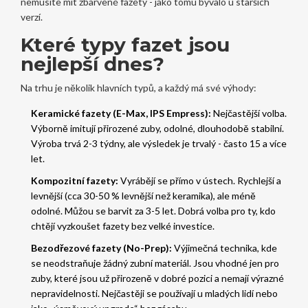
nemusíte mít zbarvené fazety - jako tomu bývalo u starších
verzí.
Které typy fazet jsou
nejlepší dnes?
Na trhu je několik hlavních typů, a každý má své výhody:
Keramické fazety (E-Max, IPS Empress):
Nejčastější volba.
Výborně imitují přirozené zuby, odolné, dlouhodobě stabilní.
Výroba trvá 2-3 týdny, ale výsledek je trvalý - často 15 a více
let.
Kompozitní fazety:
Vyrábějí se přímo v ústech. Rychlejší a
levnější (cca 30-50 % levnější než keramika), ale méně
odolné. Můžou se barvit za 3-5 let. Dobrá volba pro ty, kdo
chtějí vyzkoušet fazety bez velké investice.
Bezodřezové fazety (No-Prep):
Výjimečná technika, kde
se neodstraňuje žádný zubní materiál. Jsou vhodné jen pro
zuby, které jsou už přirozeně v dobré pozici a nemají výrazné
nepravidelnosti. Nejčastěji se používají u mladých lidí nebo