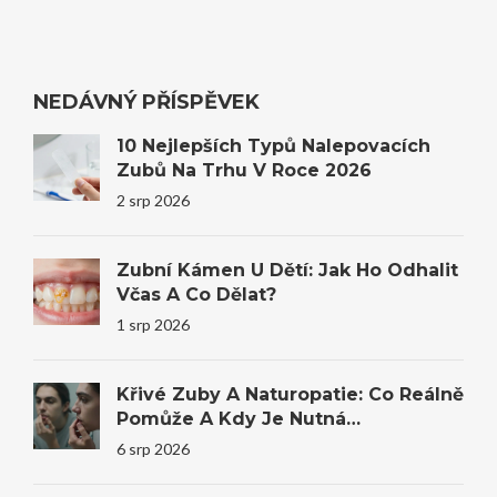
NEDÁVNÝ PŘÍSPĚVEK
10 Nejlepších Typů Nalepovacích
Zubů Na Trhu V Roce 2026
2 srp 2026
Zubní Kámen U Dětí: Jak Ho Odhalit
Včas A Co Dělat?
1 srp 2026
Křivé Zuby A Naturopatie: Co Reálně
Pomůže A Kdy Je Nutná
Stomatologie
6 srp 2026