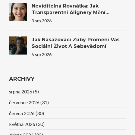
Neviditelná Rovnátka: Jak
Transparentní Alignery Mění
Úsměvy I Sebevědomí
3 srp 2026
Jak Nasazovací Zuby Promění Váš
Sociální Život A Sebevědomí
5 srp 2026
ARCHIVY
srpna 2026
(5)
července 2026
(31)
června 2026
(30)
května 2026
(30)
dubna 2026
(22)