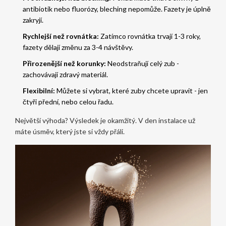
antibiotik nebo fluorózy, bleching nepomůže. Fazety je úplně
zakryjí.
Rychlejší než rovnátka:
Zatímco rovnátka trvají 1-3 roky,
fazety dělají změnu za 3-4 návštěvy.
Přirozenější než korunky:
Neodstraňují celý zub -
zachovávají zdravý materiál.
Flexibilní:
Můžete si vybrat, které zuby chcete upravit - jen
čtyři přední, nebo celou řadu.
Největší výhoda? Výsledek je okamžitý. V den instalace už
máte úsměv, který jste si vždy přáli.