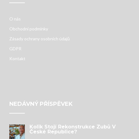
O nás
Obchodní podmínky
Zásady ochrany osobních údajů
GDPR
Kontakt
NEDÁVNÝ PŘÍSPĚVEK
Kolik Stojí Rekonstrukce Zubů V
České Republice?