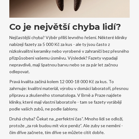
Co je největší chyba lidí?
Nejčastější chyba? Výběr příliš levného řešení. Některé kliniky
nabízejí fazety za 5 000 Kč za kus - ale ty jsou často z
nízkokvalitní keramiky nebo vyrobené v zahraničí bez přesného
přizpůsobení vašemu úsměvu. Výsledek? Fazety vypadají
nepravdivě, mají špatnou barvu nebo se za pár let začnou
odlepovat.
Pravá kvalita začíná kolem 12 000-18 000 Kč za kus. To
zahrnuje: kvalitní materiál, výrobu v domácí laboratoři, přesnou
přípravu a zkušeného stomatologa. V Brně a Praze najdete
kliniky, které mají vlastní laboratoře - tam se fazety vyrábějí
podle vašich zubů, ne podle šablony.
Druhá chyba? Čekat na „perfektní čas“. Mnoho lidí se odloží,
protože „za rok budou mít více peněz“. Ale zuby se nemění -
čím dříve začnete, tím dříve se můžete cítit dobře.