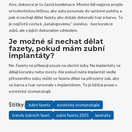
Ano, dokonce je to častá kombinace. Mnoho lidí nejprve projde
ortodontickou léčbou, aby zuby posunuly do správné polohy, a
pak si nechají dělat fazety, aby získaly dokonalý tvar a barvu. To
je nejčistší cesta k „katalogovému“ úsměvu - bez korekce
zubů, ale s jejich dokonalým vzhledem.
Je možné si nechat dělat
fazety, pokud mám zubní
implantáty?
Ne. Fazety se přilepují pouze na vlastní zuby. Na implantáty se
dělají korunky nebo mosty. Ale pokud máte implantát vedle
přirozeného zubu, může se fazeta dělat na přirozený zub, aby
se barva a tvar vyrovnaly s implantátem. To je běžná praxe v
estetické stomatologii.
Štítky:
zubní fazety
estetická stomatologie
trendy zubních fazet
zubní fazety 2025
lamináty