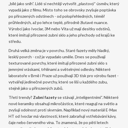
„bílé jako sníh“. Lidé si nechtějí vytvořit „plastový“ úsměv, který
vypadá jako z filmu. Místo toho se obrovsky zvyšuje poptávka
po přirozených odstínech - od polopřehledných, téměř
průhledných, až po lehce teplé, přírodně žlutavé nuance.
Výrobci jako Ivoclar, 3M nebo Vita už mají desítky odstínů,
které imitují přirozené zubní sklo a jeho přechody od krajů ke
středu.
Druhá velká změna je v povrchu. Staré fazety měly hladký,
lesklý povrch - což je vypadalo uměle. Dnes se používají
texturované povrchy, které imitují přirozené zubní sklo s
jemnými vráskami, trhlinami a světelnými odlesky. Některé
laboratoře v Brně i Praze už používají 3D tisk pro výrobu fazet -
vytvářejí jedinečné povrchy, které se liší u každého zubu,
stejně jako u přirozených zubů.
Třetí trendy?
Zubní fazety
se stávají „inteligentními“. Některé
nové keramiky obsahují mikročástice, které reagují na světlo a
zvyšují odolnost proti skvrnám. Například nový materiál E-Max
HT od Ivoclar má vlastnosti, které zabraňují vstřebávání kávy,
čaje nebo červeného vína. To znamená, že po pěti letech