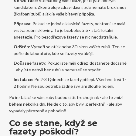
Konzultace:
Stomatolog vám ukáže, jestli jste dobrým
kandidátem. Zkontroluje zdraví dásní, zda nemáte bruxismus
(škrábaní zubů) a jak je vaše bitevní přípojka.
Příprava:
Pokud se jedná o klasické fazety, odstraní se malá
vrstva zubní skloviny. To je bezbolestné - stačí lokální
anestezie. Pro bezodřezové fazety se nic neodstraňuje.
Odštěp:
Vytvoří se otisk nebo 3D sken vašich zubů. Ten se
pošle do laboratoře, kde se fazety vyrábějí.
Dočasné fazety:
Pokud jste měli odřez, dostanete dočasné
- aby jste nebyli bez zubů a nemuseli se stydět.
Instalace:
Po 2-3 týdnech se fazety přilepí. Všechno trvá 1-
2 hodiny. Nejsou potřeba žádné švy, ani dlouhé hojení.
Po instalaci se vám zuby budou cítit trochu jinak - ale to zmizí
během několika dní. Nejde o to, aby byly „perfektní“ - ale aby
vypadaly přirozeně a pohodlně.
Co se stane, když se
fazety poškodí?