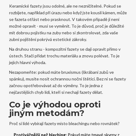
Keramické fazety jsou odolné, ale ne nezničitelné. Pokud se
rozbijete, například při úrazu nebo když jste kousli kámen, může
se fazeta otřást nebo prasknout. V takovém případě ji není
možné opravit - musí se vyměnit. To je důvod, proč je důležité
mít dobrou pojistku na zuby nebo si zkontrolovat, zda vaše
zubní pojištění pokrývá estetické zákroky.
Na druhou stranu - kompozitní fazety se dají opravit přímo v
ústech. Stačí přidat trochu materiálu a znovu polévat. To je
jejich hlavní výhoda.
Nezapomeňte: pokud máte bruxismus (škrábaní zubů ve
spánku), musíte nosit ochrannou noční štětici. Bez ní se fazety
začnou opotřebovávat až do výměny. To je jedna z
nejčastějších chyb lidí, kteří si nechají fazety dělat.
Co je výhodou oproti
jiným metodám?
Proč si lidé vybírají fazety místo bleachingu nebo rovnátek?
Protivážnější než bleching:
Pokud máte tmavé skvrny z