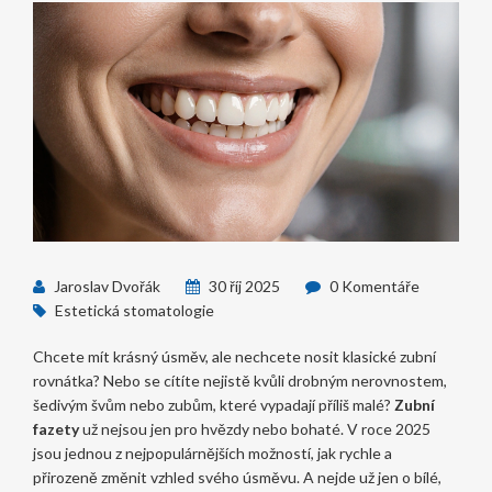
Jaroslav Dvořák
30 říj 2025
0 Komentáře
Estetická stomatologie
Chcete mít krásný úsměv, ale nechcete nosit klasické zubní
rovnátka? Nebo se cítíte nejistě kvůli drobným nerovnostem,
šedivým švům nebo zubům, které vypadají příliš malé?
Zubní
fazety
už nejsou jen pro hvězdy nebo bohaté. V roce 2025
jsou jednou z nejpopulárnějších možností, jak rychle a
přirozeně změnit vzhled svého úsměvu. A nejde už jen o bílé,