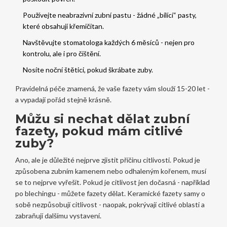
Používejte neabrazivní zubní pastu - žádné „bílící“ pasty,
které obsahují křemičitan.
Navštěvujte stomatologa každých 6 měsíců - nejen pro
kontrolu, ale i pro čištění.
Nosíte noční štětici, pokud škrábate zuby.
Pravidelná péče znamená, že vaše fazety vám slouží 15-20 let -
a vypadají pořád stejně krásně.
Můžu si nechat dělat zubní
fazety, pokud mám citlivé
zuby?
Ano, ale je důležité nejprve zjistit příčinu citlivosti. Pokud je
způsobena zubním kamenem nebo odhaleným kořenem, musí
se to nejprve vyřešit. Pokud je citlivost jen dočasná - například
po blechingu - můžete fazety dělat. Keramické fazety samy o
sobě nezpůsobují citlivost - naopak, pokrývají citlivé oblasti a
zabraňují dalšímu vystavení.