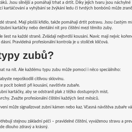
ků. Jsou silnější a pomáhají trhat a drtit. Díky jejich tvaru jsou náchylné
ící kartáčování a vyhýbání se žvýkání ledu či tvrdých bonbónů může zraně
dé straně. Mají plošší křídlo, takže pomáhají drtit potravu. Jsou častým 
izubní kartáčky nebo dentální nit pro čištění mezi těmito zuby.
le šest na každé straně. Zvládají nejtvrdší kousání. Navíc mají nejvíc kořen
sní. Pravidelná profesionální kontrola je u stoliček klíčová.
 typy zubů?
ínat na nit. Ale každému typu zubu může pomoci i něco speciálního:
byste nepoškodili citlivou sklovinu.
e pocit bolesti při kousání, navštivte zubaře.
bní kartáčky, aby se odstranil plak z těžko dostupných míst.
ovrchy. Zvažte profesionální čištění každých šest měsíců.
arvení může signalizovat zubní kámen nebo kaz. Včasná návštěva zubaře vá
řebují stejnou základní péči – pravidelné čištění, vyváženou stravu a pre
ude dlouho zdravý a krásný.