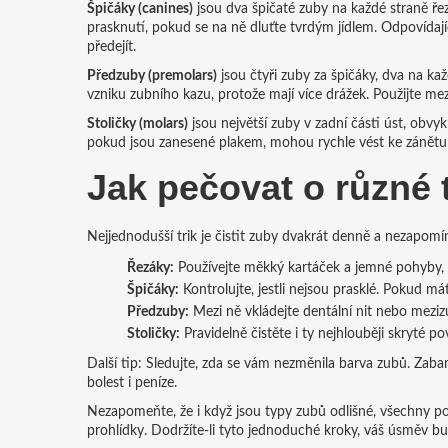
Špičáky (canines)
jsou dva špičaté zuby na každé straně řezá
prasknutí, pokud se na ně dluťte tvrdým jídlem. Odpovídaj
předejít.
Předzuby (premolars)
jsou čtyři zuby za špičáky, dva na kaž
vzniku zubního kazu, protože mají více drážek. Použijte mez
Stoličky (molars)
jsou největší zuby v zadní části úst, obvyk
pokud jsou zanesené plakem, mohou rychle vést ke zánětu dá
Jak pečovat o různé
Nejjednodušší trik je čistit zuby dvakrát denně a nezapom
Řezáky:
Používejte měkký kartáček a jemné pohyby, a
Špičáky:
Kontrolujte, jestli nejsou prasklé. Pokud mát
Předzuby:
Mezi ně vkládejte dentální nit nebo mezizu
Stoličky:
Pravidelně čistěte i ty nejhlouběji skryté p
Další tip: Sledujte, zda se vám nezměnila barva zubů. Zab
bolest i peníze.
Nezapomeňte, že i když jsou typy zubů odlišné, všechny pot
prohlídky. Dodržíte-li tyto jednoduché kroky, váš úsměv b