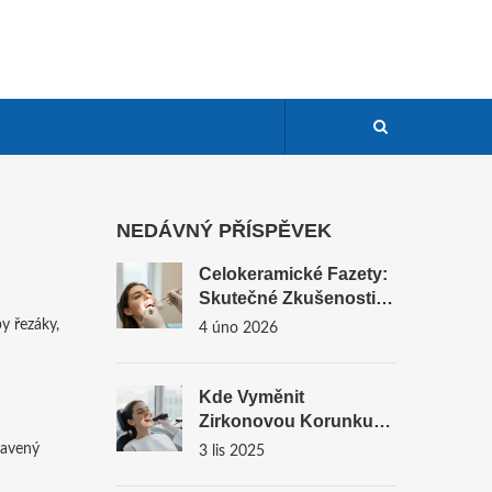
NEDÁVNÝ PŘÍSPĚVEK
Celokeramické Fazety:
Skutečné Zkušenosti
Pacientů
y řezáky,
4 úno 2026
Kde Vyměnit
Zirkonovou Korunku?
Kde Hledat Odborníka
stavený
3 lis 2025
A Co Se Stane Při