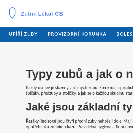
UPÍŘÍ ZUBY
PROVIZORNÍ KORUNKA
BOLES
Typy zubů a jak o 
Každý úsměv je složený z různých zubů, které mají specifi
špičáky, předzuby a stoličky, a jak se o každou skupinu star
Jaké jsou základní t
Řezáky (incisors)
jsou čtyři přední zuby nahoře i dole. Mají 
opotřebení a zubnímu kazu. Pravidelná hygiena a fluoridové