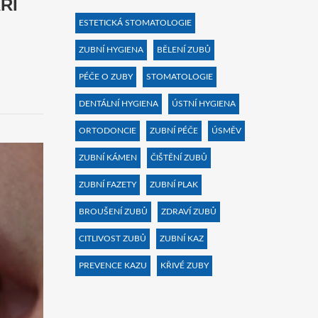
ŘÍ
ESTETICKÁ STOMATOLOGIE
ZUBNÍ HYGIENA
BĚLENÍ ZUBŮ
PÉČE O ZUBY
STOMATOLOGIE
DENTÁLNÍ HYGIENA
ÚSTNÍ HYGIENA
ORTODONCIE
ZUBNÍ PÉČE
ÚSMĚV
ZUBNÍ KÁMEN
ČIŠTĚNÍ ZUBŮ
ZUBNÍ FAZETY
ZUBNÍ PLAK
BROUŠENÍ ZUBŮ
ZDRAVÍ ZUBŮ
CITLIVOST ZUBŮ
ZUBNÍ KAZ
PREVENCE KAZU
KŘIVÉ ZUBY