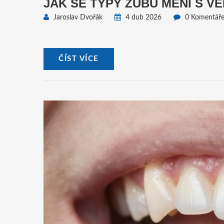
JAK SE TYPY ZUBŮ MĚNÍ S V
Jaroslav Dvořák
4 dub 2026
0 Komentář
ČÍST VÍCE