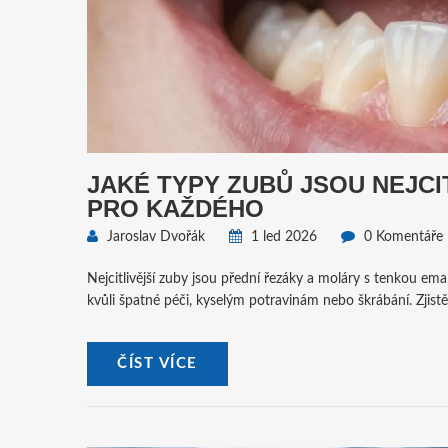
JAKÉ TYPY ZUBŮ JSOU NEJCI
PRO KAŽDÉHO
Jaroslav Dvořák
1 led 2026
0 Komentáře
Nejcitlivější zuby jsou přední řezáky a moláry s tenkou ema
kvůli špatné péči, kyselým potravinám nebo škrábání. Zjistět
ČÍST VÍCE