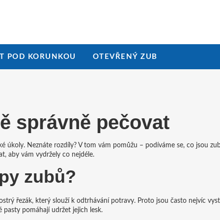
T POD KORUNKOU
OTEVŘENÝ ZUB
ně správně pečovat
cké úkoly. Neznáte rozdíly? V tom vám pomůžu – podíváme se, co jsou zub
at, aby vám vydržely co nejdéle.
ypy zubů?
ostrý řezák, který slouží k odtrhávání potravy. Proto jsou často nejvíc vy
 pasty pomáhají udržet jejich lesk.