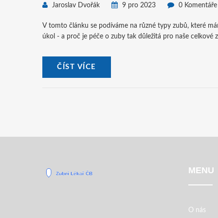
Jaroslav Dvořák
9 pro 2023
0 Komentáře
V tomto článku se podíváme na různé typy zubů, které máme
úkol - a proč je péče o zuby tak důležitá pro naše celkové zd
ČÍST VÍCE
MENU
O nás