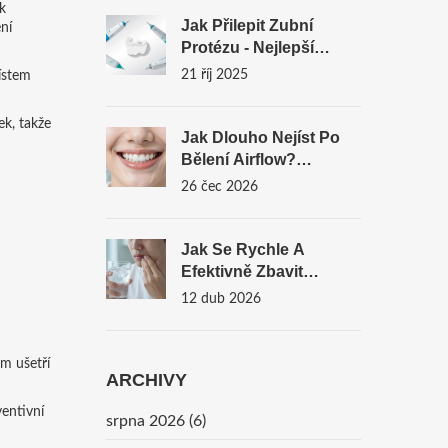
Výměně
 k
Jak Přilepit Zubní
ní
Protézu - Nejlepší
Materiály A Postupy
21 říj 2025
místem
ek, takže
Jak Dlouho Nejíst Po
Bělení Airflow?
Kompletní Průvodce
26 čec 2026
Péčí
Jak Se Rychle A
Efektivně Zbavit
Citlivosti Zubů:
12 dub 2026
Praktický Průvodce
m ušetří
ARCHIVY
ventivní
srpna 2026
(6)