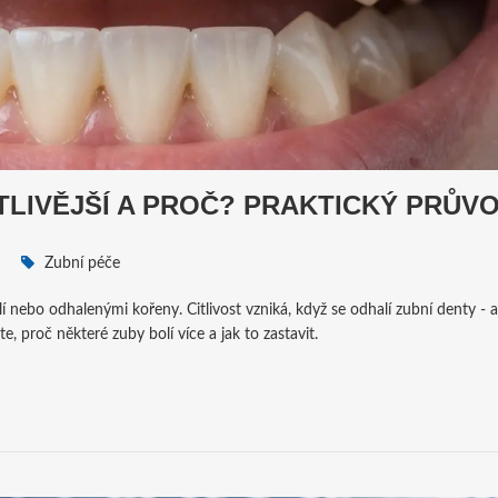
TLIVĚJŠÍ A PROČ? PRAKTICKÝ PRŮV
Zubní péče
lí nebo odhalenými kořeny. Citlivost vzniká, když se odhalí zubní denty - a
e, proč některé zuby bolí více a jak to zastavit.