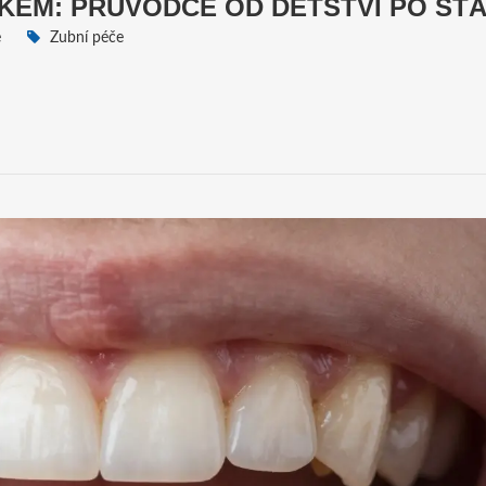
ĚKEM: PRŮVODCE OD DĚTSTVÍ PO STÁ
e
Zubní péče