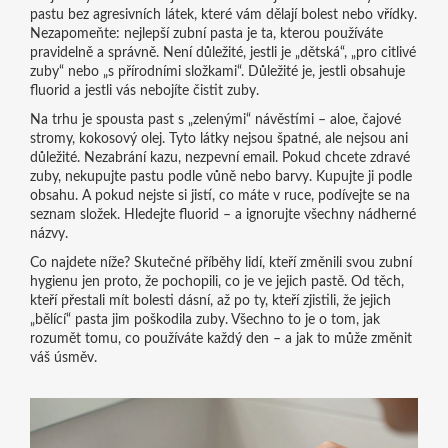
pastu bez agresivních látek, které vám dělají bolest nebo vřídky.
Nezapomeňte: nejlepší zubní pasta je ta, kterou používáte
pravidelně a správně. Není důležité, jestli je „dětská“, „pro citlivé
zuby“ nebo „s přírodními složkami“. Důležité je, jestli obsahuje
fluorid a jestli vás nebojíte čistit zuby.
Na trhu je spousta past s „zelenými“ návěstími – aloe, čajové
stromy, kokosový olej. Tyto látky nejsou špatné, ale nejsou ani
důležité. Nezabrání kazu, nezpevní email. Pokud chcete zdravé
zuby, nekupujte pastu podle vůně nebo barvy. Kupujte ji podle
obsahu. A pokud nejste si jistí, co máte v ruce, podívejte se na
seznam složek. Hledejte fluorid – a ignorujte všechny nádherné
názvy.
Co najdete níže? Skutečné příběhy lidí, kteří změnili svou zubní
hygienu jen proto, že pochopili, co je ve jejich pastě. Od těch,
kteří přestali mít bolesti dásní, až po ty, kteří zjistili, že jejich
„bělící“ pasta jim poškodila zuby. Všechno to je o tom, jak
rozumět tomu, co používáte každý den – a jak to může změnit
váš úsměv.