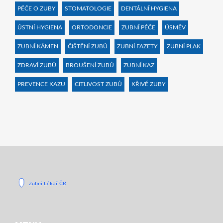
PÉČE O ZUBY
STOMATOLOGIE
DENTÁLNÍ HYGIENA
ÚSTNÍ HYGIENA
ORTODONCIE
ZUBNÍ PÉČE
ÚSMĚV
ZUBNÍ KÁMEN
ČIŠTĚNÍ ZUBŮ
ZUBNÍ FAZETY
ZUBNÍ PLAK
ZDRAVÍ ZUBŮ
BROUŠENÍ ZUBŮ
ZUBNÍ KAZ
PREVENCE KAZU
CITLIVOST ZUBŮ
KŘIVÉ ZUBY