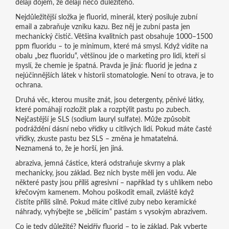
dělají dojem, že dělají něco důležitého.
Nejdůležitější složka je
fluorid
,
minerál, který posiluje zubní
email a zabraňuje vzniku kazu
. Bez něj je zubní pasta jen
mechanický čistič. Většina kvalitních past obsahuje 1000–1500
ppm fluoridu – to je minimum, které má smysl. Když vidíte na
obalu „bez fluoridu“, většinou jde o marketing pro lidi, kteří si
myslí, že chemie je špatná. Pravda je jiná: fluorid je jedna z
nejúčinnějších látek v historii stomatologie. Není to otrava, je to
ochrana.
Druhá věc, kterou musíte znát, jsou
detergenty
,
pěnivé látky,
které pomáhají rozložit plak a rozptýlit pastu po zubech
.
Nejčastější je SLS (sodium lauryl sulfate). Může způsobit
podráždění dásní nebo vřídky u citlivých lidí. Pokud máte časté
vřídky, zkuste pastu bez SLS – změna je hmatatelná.
Neznamená to, že je horší, jen jiná.
abraziva
,
jemná částice, která odstraňuje skvrny a plak
mechanicky
, jsou základ. Bez nich byste měli jen vodu. Ale
některé pasty jsou příliš agresivní – například ty s uhlíkem nebo
křečovým kamenem. Mohou poškodit email, zvláště když
čistíte příliš silně. Pokud máte citlivé zuby nebo keramické
náhrady, vyhýbejte se „bělícím“ pastám s vysokým abrazivem.
Co je tedy důležité? Nejdřív fluorid – to je základ. Pak vyberte