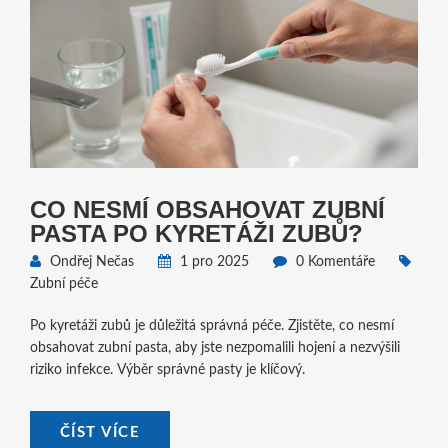
CO NESMÍ OBSAHOVAT ZUBNÍ
PASTA PO KYRETÁŽI ZUBŮ?
Ondřej Nečas
1 pro 2025
0 Komentáře
Zubní péče
Po kyretáži zubů je důležitá správná péče. Zjistěte, co nesmí
obsahovat zubní pasta, aby jste nezpomalili hojení a nezvýšili
riziko infekce. Výběr správné pasty je klíčový.
ČÍST VÍCE