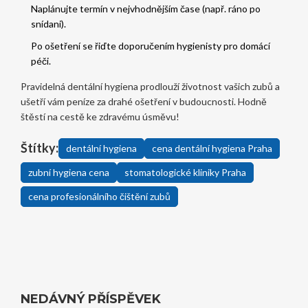
Naplánujte termín v nejvhodnějším čase (např. ráno po
snídani).
Po ošetření se řiďte doporučením hygienisty pro domácí
péči.
Pravidelná dentální hygiena prodlouží životnost vašich zubů a
ušetří vám peníze za drahé ošetření v budoucnosti. Hodně
štěstí na cestě ke zdravému úsměvu!
Štítky:
dentální hygiena
cena dentální hygiena Praha
zubní hygiena cena
stomatologické kliniky Praha
cena profesionálního čištění zubů
NEDÁVNÝ PŘÍSPĚVEK