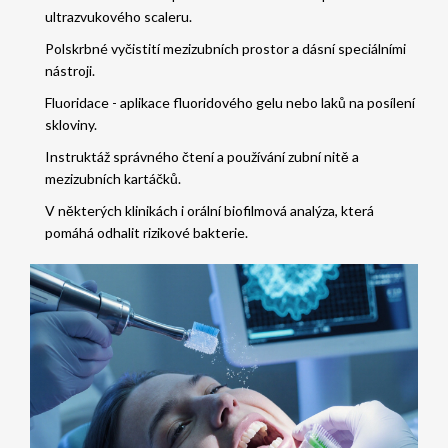
ultrazvukového scaleru
.
Polskrbné vyčistití mezizubních prostor a dásní speciálními
nástroji.
Fluoridace - aplikace fluoridového gelu nebo laků na posílení
skloviny.
Instruktáž správného čtení a používání zubní nitě a
mezizubních kartáčků.
V některých klinikách i
orální biofilmová analýza
, která
pomáhá odhalit rizikové bakterie.