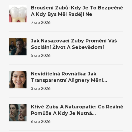
Broušení Zubů: Kdy Je To Bezpečné
A Kdy Bys Měl Raději Ne
7 srp 2026
Jak Nasazovací Zuby Promění Váš
Sociální Život A Sebevědomí
5 srp 2026
Neviditelná Rovnátka: Jak
Transparentní Alignery Mění
Úsměvy I Sebevědomí
3 srp 2026
Křivé Zuby A Naturopatie: Co Reálně
Pomůže A Kdy Je Nutná
Stomatologie
6 srp 2026