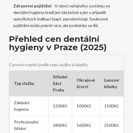
Zdravotní pojištění
- V rámci veřejného systému se
dentální hygiena hradí jen částečně a jen v případě
specifických indikací (např. parodontóza). Soukromé
pojištění může pokrýt více, ale podmínky se liší.
Přehled cen dentální
hygieny v Praze (2025)
Cenové rozpětí podle typu služby a lokality
Střední
Okrajové
Luxusní
Typ služby
část
čtvrti
kliniky
Prahy
Základní
1200Kč
1000Kč
1500Kč
hygiena
Profesionální
1800Kč
1600Kč
2500Kč
čištění