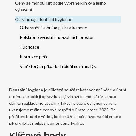
Ceny se mohou lišit podle vybrané kliniky a jejího
vybavení.
Co zahrnuje dentální hygiena?
Odstranění zubního plaku a kamene
Polskrbné vyčistití mezizubních prostor
Fluoridace
Instrukce péče
V některých případech biofilmová analýza
Dentální hygiena
je důležitá součást každodenní péče o ústní
dutinu, ale kolik ji opravdu stojí v hlavním městě? V tomto
článku rozkládáme všechny faktory, které ovlivňují cenu, a
ukazujeme reálné cenové rozpětí v Praze v roce 2025. Po
přečtení budete vědět, kolik můžete očekávat na účtence a
jak si vybrat nejlepší poměr cena‑kvalita.
Klíčové body