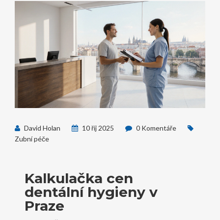
David Holan
10 říj 2025
0 Komentáře
Zubní péče
Kalkulačka cen
dentální hygieny v
Praze