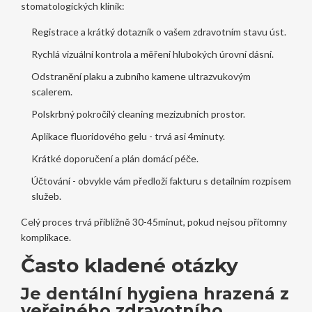
stomatologických klinik
:
Registrace a krátký dotazník o vašem zdravotním stavu úst.
Rychlá vizuální kontrola a měření hlubokých úrovní dásní.
Odstranění plaku a zubního kamene ultrazvukovým
scalerem.
Polskrbný pokročilý cleaning mezizubních prostor.
Aplikace fluoridového gelu - trvá asi 4minuty.
Krátké doporučení a plán domácí péče.
Účtování - obvykle vám předloží fakturu s detailním rozpisem
služeb.
Celý proces trvá přibližně 30-45minut, pokud nejsou přítomny
komplikace.
Často kladené otázky
Je dentální hygiena hrazená z
veřejného zdravotního