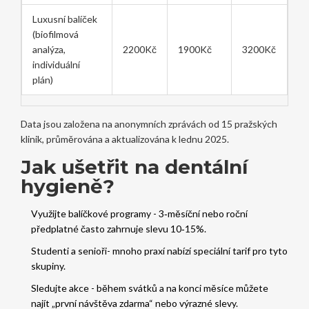
Luxusní balíček
(biofilmová
analýza,
2200Kč
1900Kč
3200Kč
individuální
plán)
Data jsou založena na anonymních zprávách od 15 pražských
klinik, průměrována a aktualizována k lednu 2025.
Jak ušetřit na dentální
hygieně?
Využijte balíčkové programy - 3‑měsíční nebo roční
předplatné často zahrnuje slevu 10‑15%.
Studenti a senioři- mnoho praxí nabízí speciální tarif pro tyto
skupiny.
Sledujte akce - během svátků a na konci měsíce můžete
najít „první návštěva zdarma“ nebo výrazné slevy.