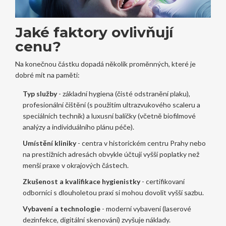
Jaké faktory ovlivňují
cenu?
Na konečnou částku dopadá několik proměnných, které je
dobré mít na paměti:
Typ služby
- základní hygiena (čisté odstranění plaku),
profesionální čištění (s použitím ultrazvukového scaleru a
speciálních technik) a luxusní balíčky (včetně biofilmové
analýzy a individuálního plánu péče).
Umístění kliniky
- centra v historickém centru Prahy nebo
na prestižních adresách obvykle účtují vyšší poplatky než
menší praxe v okrajových částech.
Zkušenost a kvalifikace hygienistky
- certifikovaní
odborníci s dlouholetou praxí si mohou dovolit vyšší sazbu.
Vybavení a technologie
- moderní vybavení (laserové
dezinfekce, digitální skenování) zvyšuje náklady.