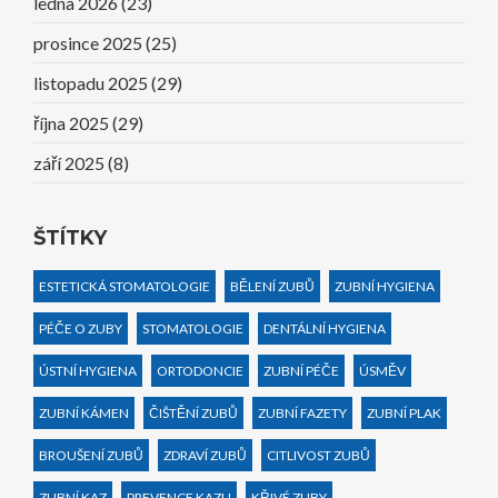
ledna 2026
(23)
prosince 2025
(25)
listopadu 2025
(29)
října 2025
(29)
září 2025
(8)
ŠTÍTKY
ESTETICKÁ STOMATOLOGIE
BĚLENÍ ZUBŮ
ZUBNÍ HYGIENA
PÉČE O ZUBY
STOMATOLOGIE
DENTÁLNÍ HYGIENA
ÚSTNÍ HYGIENA
ORTODONCIE
ZUBNÍ PÉČE
ÚSMĚV
ZUBNÍ KÁMEN
ČIŠTĚNÍ ZUBŮ
ZUBNÍ FAZETY
ZUBNÍ PLAK
BROUŠENÍ ZUBŮ
ZDRAVÍ ZUBŮ
CITLIVOST ZUBŮ
ZUBNÍ KAZ
PREVENCE KAZU
KŘIVÉ ZUBY