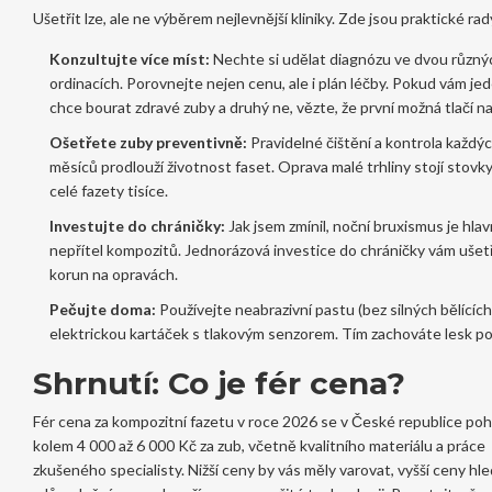
Ušetřit lze, ale ne výběrem nejlevnější kliniky. Zde jsou praktické rad
Konzultujte více míst:
Nechte si udělat diagnózu ve dvou různý
ordinacích. Porovnejte nejen cenu, ale i plán léčby. Pokud vám jed
chce bourat zdravé zuby a druhý ne, vězte, že první možná tlačí na 
Ošetřete zuby preventivně:
Pravidelné čištění a kontrola každý
měsíců prodlouží životnost faset. Oprava malé trhliny stojí stovk
celé fazety tisíce.
Investujte do chráničky:
Jak jsem zmínil, noční bruxismus je hlav
nepřítel kompozitů. Jednorázová investice do chráničky vám ušetří
korun na opravách.
Pečujte doma:
Používejte neabrazivní pastu (bez silných bělících 
elektrickou kartáček s tlakovým senzorem. Tím zachováte lesk p
Shrnutí: Co je fér cena?
Fér cena za kompozitní fazetu v roce 2026 se v České republice po
kolem 4 000 až 6 000 Kč za zub, včetně kvalitního materiálu a práce
zkušeného specialisty. Nižší ceny by vás měly varovat, vyšší ceny hl