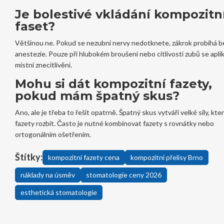
Je bolestivé vkládání kompozitn
faset?
Většinou ne. Pokud se nezubní nervy nedotknete, zákrok probíhá b
anestezie. Pouze při hlubokém broušení nebo citlivosti zubů se apli
místní znecitlivění.
Mohu si dát kompozitní fazety,
pokud mám špatný skus?
Ano, ale je třeba to řešit opatrně. Špatný skus vytváří velké síly, k
fazety rozbít. Často je nutné kombinovat fazety s rovnátky nebo
ortogonálním ošetřením.
Štítky:
kompozitní fazety cena
kompozitní přelisy Brno
náklady na úsměv
stomatologie ceny 2026
esthetická stomatologie