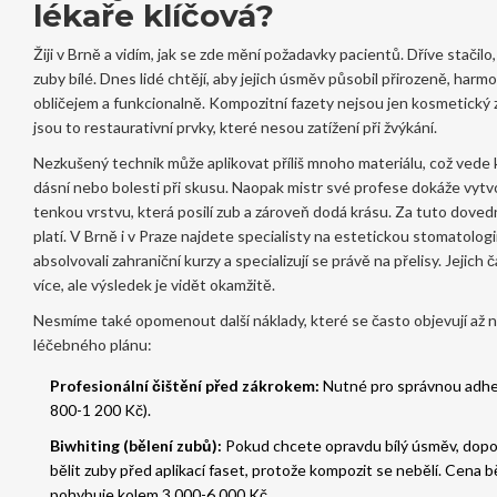
lékaře klíčová?
Žiji v Brně a vidím, jak se zde mění požadavky pacientů. Dříve stačilo,
zuby bílé. Dnes lidé chtějí, aby jejich úsměv působil přirozeně, harmo
obličejem a funkcionalně. Kompozitní fazety nejsou jen kosmetický 
jsou to restaurativní prvky, které nesou zatížení při žvýkání.
Nezkušený technik může aplikovat příliš mnoho materiálu, což vede
dásní nebo bolesti při skusu. Naopak mistr své profese dokáže vytv
tenkou vrstvu, která posilí zub a zároveň dodá krásu. Za tuto dove
platí. V Brně i v Praze najdete specialisty na estetickou stomatologii
absolvovali zahraniční kurzy a specializují se právě na přelisy. Jejich č
více, ale výsledek je vidět okamžitě.
Nesmíme také opomenout další náklady, které se často objevují až n
léčebného plánu:
Profesionální čištění před zákrokem:
Nutné pro správnou adhez
800-1 200 Kč).
Biwhiting (bělení zubů):
Pokud chcete opravdu bílý úsměv, dopo
bělit zuby před aplikací faset, protože kompozit se nebělí. Cena b
pohybuje kolem 3 000-6 000 Kč.