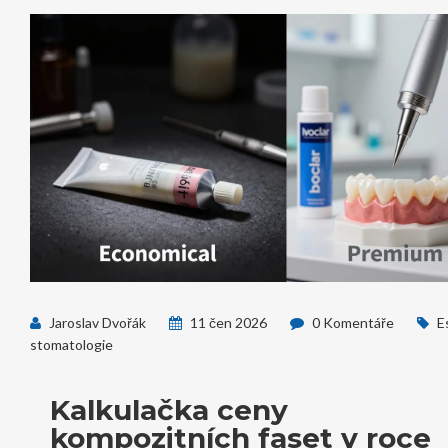
Jaroslav Dvořák
11 čen 2026
0 Komentáře
E
stomatologie
Kalkulačka ceny
kompozitních faset v roce