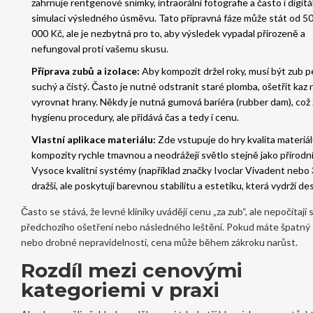
zahrnuje rentgenové snímky, intraorální fotografie a často i digitá
simulaci výsledného úsměvu. Tato přípravná fáze může stát od 5
000 Kč, ale je nezbytná pro to, aby výsledek vypadal přirozeně a
nefungoval proti vašemu skusu.
Příprava zubů a izolace:
Aby kompozit držel roky, musí být zub 
suchý a čistý. Často je nutné odstranit staré plomba, ošetřit kaz
vyrovnat hrany. Někdy je nutná gumová bariéra (rubber dam), což 
hygienu procedury, ale přidává čas a tedy i cenu.
Vlastní aplikace materiálu:
Zde vstupuje do hry kvalita materiá
kompozity rychle tmavnou a neodrážejí světlo stejně jako přírodní
Vysoce kvalitní systémy (například značky Ivoclar Vivadent nebo
dražší, ale poskytují barevnou stabilitu a estetiku, která vydrží des
Často se stává, že levné kliniky uvádějí cenu „za zub“, ale nepočítají 
předchozího ošetření nebo následného leštění. Pokud máte špatný
nebo drobné nepravidelnosti, cena může během zákroku narůst.
Rozdíl mezi cenovými
kategoriemi v praxi