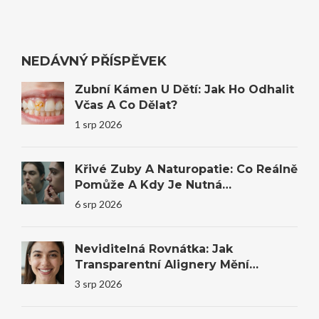
NEDÁVNÝ PŘÍSPĚVEK
Zubní Kámen U Dětí: Jak Ho Odhalit
Včas A Co Dělat?
1 srp 2026
Křivé Zuby A Naturopatie: Co Reálně
Pomůže A Kdy Je Nutná
Stomatologie
6 srp 2026
Neviditelná Rovnátka: Jak
Transparentní Alignery Mění
Úsměvy I Sebevědomí
3 srp 2026