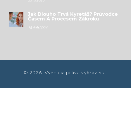
13 lis 2025
Jak Dlouho Trvá Kyretáž? Průvodce
Časem A Procesem Zákroku
18 dub 2024
© 2026. Všechna práva vyhrazena.