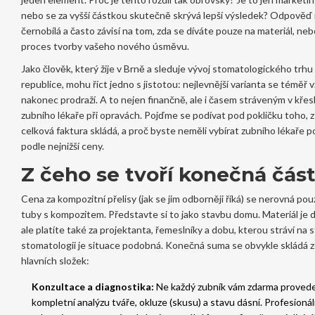
nebo se za vyšší částkou skutečně skrývá lepší výsledek? Odpověď
černobílá a často závisí na tom, zda se díváte pouze na materiál, neb
proces tvorby vašeho nového úsměvu.
Jako člověk, který žije v Brně a sleduje vývoj stomatologického trh
republice, mohu říct jedno s jistotou: nejlevnější varianta se téměř 
nakonec prodraží. A to nejen finančně, ale i časem stráveným v křes
zubního lékaře při opravách. Pojďme se podívat pod pokličku toho, 
celková faktura skládá, a proč byste neměli vybírat zubního lékaře 
podle nejnižší ceny.
Z čeho se tvoří konečná čás
Cena za kompozitní přelisy (jak se jim odborněji říká) se nerovná po
tuby s kompozitem. Představte si to jako stavbu domu. Materiál je d
ale platíte také za projektanta, řemeslníky a dobu, kterou stráví na 
stomatologii je situace podobná. Konečná suma se obvykle skládá ze
hlavních složek:
Konzultace a diagnostika:
Ne každý zubník vám zdarma proved
kompletní analýzu tváře, okluze (skusu) a stavu dásní. Profesionál