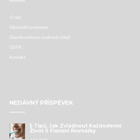
O nás
Obchodní podmínky
Zásady ochrany osobních údajů
GDPR
Kontakt
NEDÁVNÝ PŘÍSPĚVEK
5 Tipů, Jak Zvládnout Každodenní
Život S Fixními Rovnátky