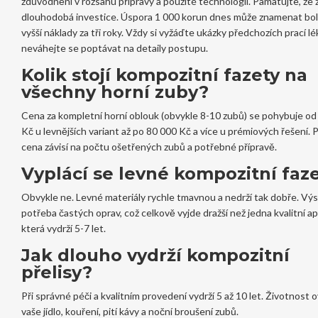
zdůvodnění v rozsahu přípravy a použité technologii. Pamatujte, že 
dlouhodobá investice. Úspora 1 000 korun dnes může znamenat bol
vyšší náklady za tři roky. Vždy si vyžáďte ukázky předchozích prací lé
neváhejte se poptávat na detaily postupu.
Kolik stojí kompozitní fazety na
všechny horní zuby?
Cena za kompletní horní oblouk (obvykle 8-10 zubů) se pohybuje od
Kč u levnějších variant až po 80 000 Kč a více u prémiových řešení. 
cena závisí na počtu ošetřených zubů a potřebné přípravě.
Vyplácí se levné kompozitní faz
Obvykle ne. Levné materiály rychle tmavnou a nedrží tak dobře. Vý
potřeba častých oprav, což celkově vyjde dražší než jedna kvalitní ap
která vydrží 5-7 let.
Jak dlouho vydrží kompozitní
přelisy?
Při správné péči a kvalitním provedení vydrží 5 až 10 let. Životnost o
vaše jídlo, kouření, pití kávy a noční broušení zubů.