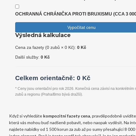
OCHRANNÁ CHRÁNIČKA PROTI BRUXISMU (CCA 3 000
Vypočítat cenu
Výsledná kalkulace
Cena za fazety (
0
zubů ×
0
Kč):
0
Kč
Další služby:
0
Kč
Celkem orientačně:
0
Kč
* Ceny jsou orientační pro rok 2026. Konečná cena závisí na konkrétním 
zubů a regionu (Praha/Brno bývá dražší).
Když si vyhledáte
kompozitní fazety cena
, pravděpodobně uvidíte 
která vás mohou buď nadšeně pobavit, nebo naopak vyděsit. Na in
najdete nabídky od 1 500 korun za zub až po sumy přesahující 8 000
jeden element. Proč je tento rozdíl tak obrovský? Je to jen marketin