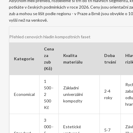
Abychom měli přehled, rozděleme si trh do tří hlavních segmentů, k
potkáte v českých podmínkách v roce 2026. Ceny jsou orientační za
zub a mohou se lišit podle regionu - v Praze a Brně jsou obvykle o 1
vyšší než na venkově.
Přehled cenových hladin kompozitních faset
Cena
za
Kvalita
Doba
Hla
Kategorie
zub
materiálu
trvání
rizi
(Kč)
1
Ryc
500 -
Základní
2-4
zaba
Economical
2
univerzální
roky
odl
500
kompozity
hra
Kč
3
000 -
Estetické
Závi
5-7