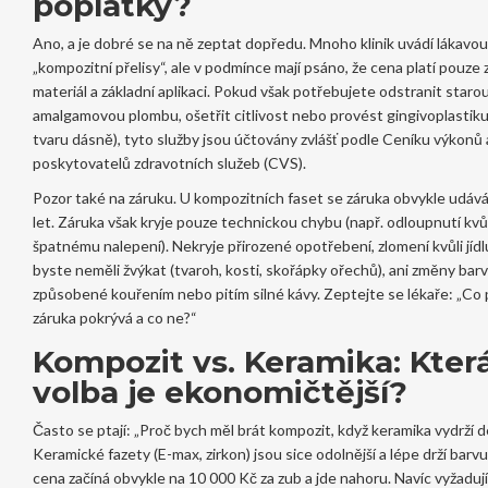
poplatky?
Ano, a je dobré se na ně zeptat dopředu. Mnoho klinik uvádí lákavou
„kompozitní přelisy“, ale v podmínce mají psáno, že cena platí pouze 
materiál a základní aplikaci. Pokud však potřebujete odstranit staro
amalgamovou plombu, ošetřit citlivost nebo provést gingivoplastik
tvaru dásně), tyto služby jsou účtovány zvlášť podle Ceníku výkonů 
poskytovatelů zdravotních služeb (CVS).
Pozor také na záruku. U kompozitních faset se záruka obvykle udává
let. Záruka však kryje pouze technickou chybu (např. odloupnutí kvůl
špatnému nalepení). Nekryje přirozené opotřebení, zlomení kvůli jídl
byste neměli žvýkat (tvaroh, kosti, skořápky ořechů), ani změny bar
způsobené kouřením nebo pitím silné kávy. Zeptejte se lékaře: „Co
záruka pokrývá a co ne?“
Kompozit vs. Keramika: Kter
volba je ekonomičtější?
Často se ptají: „Proč bych měl brát kompozit, když keramika vydrží d
Keramické fazety (E-max, zirkon) jsou sice odolnější a lépe drží barvu,
cena začíná obvykle na 10 000 Kč za zub a jde nahoru. Navíc vyžadují