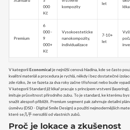
Standard
5
vrstvené
šiko
let
000
kompozity
léka
Kč
6
000 -
Vysokoesteticke
Vyšš
7-10+
Premium
9
nanokompozity,
poč
let
000+
individualizace
inve
Kč
V kategorii
Economical
je
nejnižší cenová hladina, kde se často po
kvalitní materiál a procedura je rychlá, někdy i bez dostatečné izolac
zde riziko, že se fazeta za dva roky začne třísňovat nebo bude vypa
V kategorii Standard již lékař pracuje s principem vrstvení (layering),
imituje průsvitnost přírodního zubu. To je standard, ke kterému bys
snažit alespoň přiblížit. Premium segment pak zahrnuje detailní plá
úsměvu (DSD - Digital Smile Design) a použití nejmodernějších mater
které se几乎 nerozliší od vlastních zubů.
Proč je lokace a zkušenost