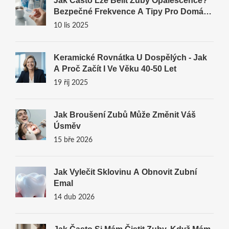
Jak Často Lze Belit Zuby Opalescence?
Bezpečné Frekvence A Tipy Pro Domácí
Bělení
10 lis 2025
Keramické Rovnátka U Dospělých - Jak
A Proč Začít I Ve Věku 40‑50 Let
19 říj 2025
Jak Broušení Zubů Může Změnit Váš
Úsměv
15 bře 2026
Jak Vylečit Sklovinu A Obnovit Zubní
Emal
14 dub 2026