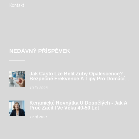
Kontakt
NEDÁVNÝ PŘÍSPĚVEK
Jak Často Lze Belit Zuby Opalescence?
Bezpečné Frekvence A Tipy Pro Domácí
Bělení
10 lis 2025
Keramické Rovnátka U Dospělých - Jak A
Proč Začít I Ve Věku 40‑50 Let
19 říj 2025