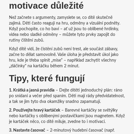
motivace důležité
Než začnete s argumenty, zamyslete se, co dítě skutečně
zajímá. Děti často reagují na hru, odměny a vizuální podněty.
Když pochopíte, co ho baví – ať už jsou to oblíbené hrdinky,
videa nebo sladké odměny – můžete tyto prvky zapojit do
rutiny čištění zubů.
Když dítě vidí, že čistění zubů není trest, ale součást zábavy,
začne to dělat samovolně. Vaše úloha je představit úkol jako
hru, kde je třeba splnit „mise“ – například zachytit všechny
„zláčinky" na kartáčku během 2 minut.
Tipy, které fungují
1. Krátká a jasná pravidla
– Dejte dítěti jednoduchý plán: ráno
po snídani a večer před spaním. Děti mají rády předvídatelnost,
a tak se jim tyto dva okamžiky snadno zapamatují.
2. Používejte hravý kartáček
– Barevné kartáčky se světýlky
nebo kartáčky s oblíbenými postavičkami jsou magnetem. Když
je kartáček něco, co dítě miluje, zvedne to i motivaci.
3. Nastavte časovač
– 2‑minutový hudební časovač (např.