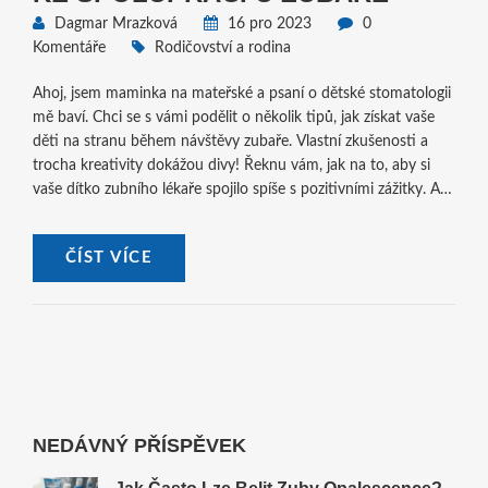
Dagmar Mrazková
16 pro 2023
0
Komentáře
Rodičovství a rodina
Ahoj, jsem maminka na mateřské a psaní o dětské stomatologii
mě baví. Chci se s vámi podělit o několik tipů, jak získat vaše
děti na stranu během návštěvy zubaře. Vlastní zkušenosti a
trocha kreativity dokážou divy! Řeknu vám, jak na to, aby si
vaše dítko zubního lékaře spojilo spíše s pozitivními zážitky. A
nebojte, je to snáz, než si myslíte, stačí být trpěliví a hraví.
Pojďme společně rozlousknout tenhle oříšek a pomoci našim
ČÍST VÍCE
dětem k zdravému úsměvu.
NEDÁVNÝ PŘÍSPĚVEK