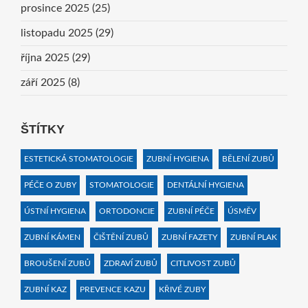
prosince 2025
(25)
listopadu 2025
(29)
října 2025
(29)
září 2025
(8)
ŠTÍTKY
ESTETICKÁ STOMATOLOGIE
ZUBNÍ HYGIENA
BĚLENÍ ZUBŮ
PÉČE O ZUBY
STOMATOLOGIE
DENTÁLNÍ HYGIENA
ÚSTNÍ HYGIENA
ORTODONCIE
ZUBNÍ PÉČE
ÚSMĚV
ZUBNÍ KÁMEN
ČIŠTĚNÍ ZUBŮ
ZUBNÍ FAZETY
ZUBNÍ PLAK
BROUŠENÍ ZUBŮ
ZDRAVÍ ZUBŮ
CITLIVOST ZUBŮ
ZUBNÍ KAZ
PREVENCE KAZU
KŘIVÉ ZUBY