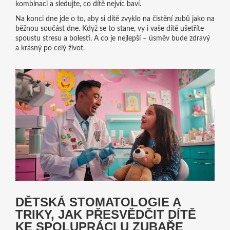
kombinaci a sledujte, co dítě nejvíc baví.
Na konci dne jde o to, aby si dítě zvyklo na čistění zubů jako na
běžnou součást dne. Když se to stane, vy i vaše dítě ušetříte
spoustu stresu a bolestí. A co je nejlepší – úsměv bude zdravý
a krásný po celý život.
DĚTSKÁ STOMATOLOGIE A
TRIKY, JAK PŘESVĚDČIT DÍTĚ
KE SPOLUPRÁCI U ZUBAŘE