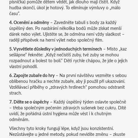
písnička) pomůže dětem vědět, jak dlouho mají čistit. Když
hudba skončí, úkol je hotový. To eliminuje výmluvy o „málo
času“.
4. Ocenění a odměny
– Zavedněte tabuli s body za každý
úspěšný den. Po nasbírání několika bodů může získat menší
dárek nebo výlet. Ujistěte se, že odměna není vždy sladkost –
raději příspěvek na herní výlet nebo společný film.
5. Vysvětlete důsledky v jednoduchých termínech
– Místo „kaz
sešlápne“ řekněte: „Když nečistíš zuby, tvé zuby se mohou
rozpadnout a bolest to bolí.“ Děti rychle chápou, že jde o jejich
vlastní pohodlí.
6. Zapojte zubaře do hry
– Na první návštěvu vezměte s sebou
oblíbenou hračku a nechte zubaře, aby ji použil při ukazování.
Vzdělávací příběhy o „zdravých hrdinech" pomohou odstranit
strach.
7. Dělte se o úspěchy
– Každý úspěšný týden oslavte společně
– třeba společným pečením zdravých sušenek bez cukru. Dítě
uvidí, že pořádná ústní hygiena může vést i k chutným
odměnám.
Všechny tyto kroky fungují lépe, když jsou konzistentní.
Nezůstávejte u jedné metody, pokud nevidíte změnu – zkuste