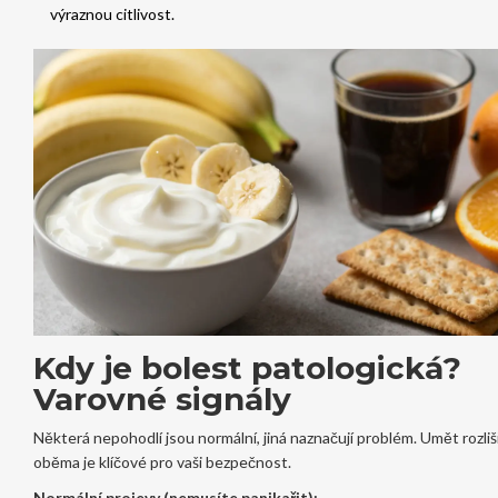
výraznou citlivost.
Kdy je bolest patologická?
Varovné signály
Některá nepohodlí jsou normální, jiná naznačují problém. Umět rozliš
oběma je klíčové pro vaši bezpečnost.
Normální projevy (nemusíte panikařit):