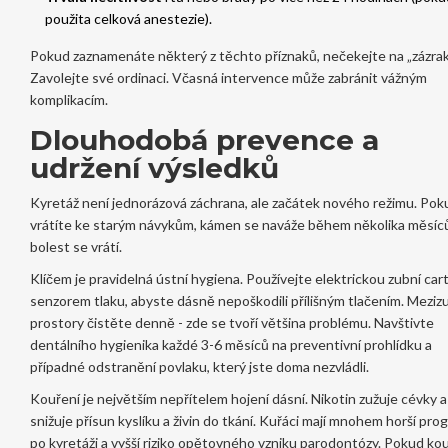
použita celková anestezie).
Pokud zaznamenáte některý z těchto příznaků, nečekejte na „zázrak
Zavolejte své ordinaci. Včasná intervence může zabránit vážným
komplikacím.
Dlouhodobá prevence a
udržení výsledků
Kyretáž není jednorázová záchrana, ale začátek nového režimu. Pok
vrátíte ke starým návykům, kámen se naváže během několika měsíc
bolest se vrátí.
Klíčem je pravidelná ústní hygiena. Používejte elektrickou zubní car
senzorem tlaku, abyste dásně nepoškodili přílišným tlačením. Meziz
prostory čistěte denně - zde se tvoří většina problému. Navštivte
dentálního hygienika každé 3-6 měsíců na preventivní prohlídku a
případné odstranění povlaku, který jste doma nezvládli.
Kouření je největším nepřítelem hojení dásní. Nikotin zužuje cévky a
snižuje přísun kyslíku a živin do tkání. Kuřáci mají mnohem horší pro
po kyretáži a vyšší riziko opětovného vzniku parodontózy. Pokud kou