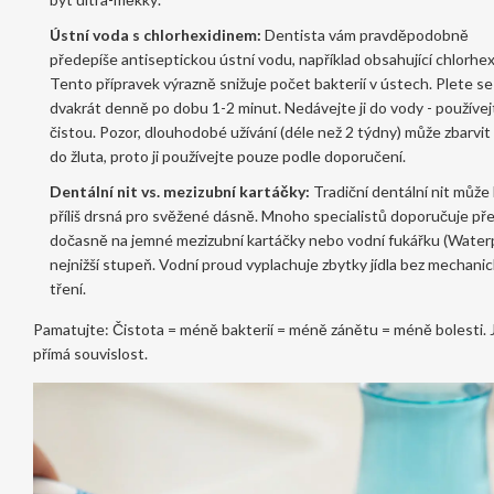
Ústní voda s chlorhexidinem:
Dentista vám pravděpodobně
předepíše antiseptickou ústní vodu, například obsahující
chlorhex
Tento přípravek výrazně snižuje počet bakterií v ústech. Plete se
dvakrát denně po dobu 1-2 minut. Nedávejte ji do vody - používejt
čistou. Pozor, dlouhodobé užívání (déle než 2 týdny) může zbarvit
do žluta, proto ji používejte pouze podle doporučení.
Dentální nit vs. mezizubní kartáčky:
Tradiční dentální nit může
příliš drsná pro svěžené dásně. Mnoho specialistů doporučuje pře
dočasně na jemné mezizubní kartáčky nebo vodní fukářku (Waterp
nejnižší stupeň. Vodní proud vyplachuje zbytky jídla bez mechani
tření.
Pamatujte: Čistota = méně bakterií = méně zánětu = méně bolesti. 
přímá souvislost.