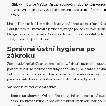
Klid:
Vyhněte se fyzické námaze, saunování nebo horkým koupel
prvních 24 hodinách. Zvýšení tělesné teploty a tlaku může zhorši
otoky.
Mnoho lidí se ptá: „Mám si dnes čistit zuby?“ Ano, ale extrémně šet
Použijte měkkou kartáčku a jemně přejíždějte pouze korunami zubů.
Okraje dásní zatím netřete. Cílem je odstranit povlak z viditelných č
zubů, ne rušit hojící se dásně.
Správná ústní hygiena po
zákroku
Zde nastává největší pastva pro pacienty. Existuje mylná představa,
protože to bolí, neměli bychom zuby čistit vůbec. To je fatální chyba
Pokud zuby nebudete čistit, bakterie se znovu usadí a zánět se zhor
povede k větší bolesti a možná i k nutnosti opakovat kyretáž.
Váš postup by měl vypadat takto:
Jemné kartáčování:
Od druhého dne začněte pomalu masírovat 
dásní. Používejte kruhové pohyby s minimálním tlakem. Kartáček 
být ultra-měkký.