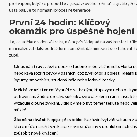
překvapeni, když se probudíte z „uspávkového režimu" a zjistíte, že 
ústa pálí. Je to normální proces regenerace.
První 24 hodin: Klíčový
okamžik pro úspěšné hojení
To, co uděláte v den zákroku, má největší dopad na váš komfort. Cíl
minimalizovat další podráždění a umožnit dásním začít se stahovat 
zubů.
Chladná strava:
Jezte pouze studené nebo vlažné jídlo. Horká p
nebo káva rozšíří cévky v dásních, což zvýší otok a bolest. Ideální 
jogurty, smoothies, studená kaše nebo ledové kostky.
Měkká konzistence:
Vyhněte se tvrdým, křupavým nebo ostrý
potravinám. Žádné ořechy, sušenky, syrová zelenina ani maso, kte
vyžaduje dlouhé žvýkání. Jídlo by mělo být téměř tekuté nebo vel
měkké.
Žádné nasávání:
Nepijte přes brčko. Nasávání vytváří vakuum v 
které může narušit vznikající krevní sraženiny v prohlubninách dás
způsobit nové krvácení.