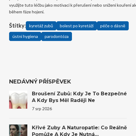
využijte tuto léčbu jako motivaci k přerušení nebo snížení kouření a
během fáze hojení.
Štítky:
kyretáž zubů
bolest po kyretáži
péče o dásně
ústní hygiena
parodontóza
NEDÁVNÝ PŘÍSPĚVEK
Broušení Zubů: Kdy Je To Bezpečné
A Kdy Bys Měl Raději Ne
7 srp 2026
Křivé Zuby A Naturopatie: Co Reálně
Pomůže A Kdy Je Nutná