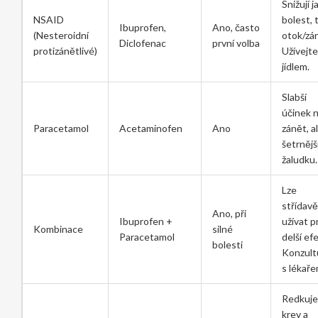
Snižují j
NSAID
bolest, 
Ibuprofen,
Ano, často
(Nesteroidní
otok/zá
Diclofenac
první volba
protizánětlivé)
Užívejte
jídlem.
Slabší
účinek 
Paracetamol
Acetaminofen
Ano
zánět, a
šetrnějš
žaludku.
Lze
střídavě
Ano, při
Ibuprofen +
užívat p
Kombinace
silné
Paracetamol
delší efe
bolesti
Konzult
s lékaře
Redkuje
krev a