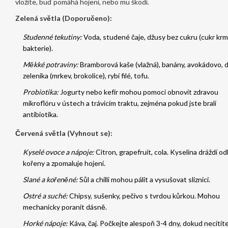
vložíte, buď pomáhá hojení, nebo mu škodí.
Zelená světla (Doporučeno):
Studenné tekutiny:
Voda, studené čaje, džusy bez cukru (cukr krm
bakterie).
Měkké potraviny:
Bramborová kaše (vlažná), banány, avokádovo, 
zelenika (mrkev, brokolice), rybí filé, tofu.
Probiotika:
Jogurty nebo kefír mohou pomoci obnovit zdravou
mikroflóru v ústech a trávicím traktu, zejména pokud jste brali
antibiotika.
Červená světla (Vyhnout se):
Kyselé ovoce a nápoje:
Citron, grapefruit, cola. Kyselina dráždí o
kořeny a zpomaluje hojení.
Slané a kořeněné:
Sůl a chilli mohou pálit a vysušovat sliznici.
Ostré a suché:
Chipsy, sušenky, pečivo s tvrdou kůrkou. Mohou
mechanicky poranit dásně.
Horké nápoje:
Káva, čaj. Počkejte alespoň 3-4 dny, dokud necítít