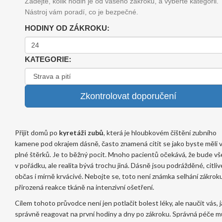
Zadejte, kolik hodin je od vašeho zákroku, a vyberte kategorii.
Nástroj vám poradí, co je bezpečné.
HODINY OD ZÁKROKU:
KATEGORIE:
Zkontrolovat doporučení
Přijít domů po
kyretáži zubů
, která je
hloubkovém čištění zubního
kamene pod okrajem dásně
, často znamená cítit se jako byste měli 
plné štěrků. Je to běžný pocit. Mnoho pacientů očekává, že bude v
v pořádku, ale realita bývá trochu jiná. Dásně jsou podrážděné, citliv
občas i mírně krvácivé. Nebojte se, toto není známka selhání zákroku
přirozená reakce tkáně na intenzivní ošetření.
Cílem tohoto průvodce není jen potlačit bolest léky, ale naučit vás, j
správně reagovat na první hodiny a dny po zákroku. Správná péče 