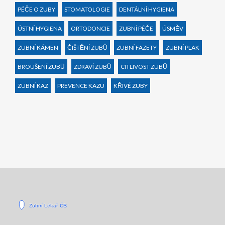
PÉČE O ZUBY
STOMATOLOGIE
DENTÁLNÍ HYGIENA
ÚSTNÍ HYGIENA
ORTODONCIE
ZUBNÍ PÉČE
ÚSMĚV
ZUBNÍ KÁMEN
ČIŠTĚNÍ ZUBŮ
ZUBNÍ FAZETY
ZUBNÍ PLAK
BROUŠENÍ ZUBŮ
ZDRAVÍ ZUBŮ
CITLIVOST ZUBŮ
ZUBNÍ KAZ
PREVENCE KAZU
KŘIVÉ ZUBY