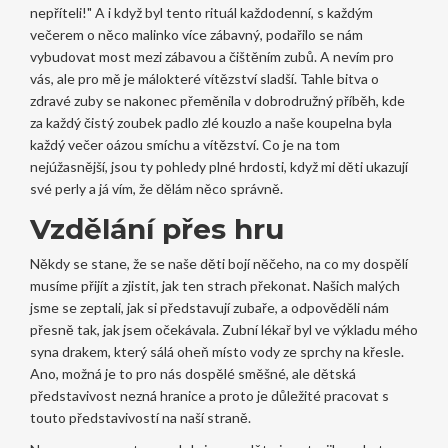
nepříteli!" A i když byl tento rituál každodenní, s každým
večerem o něco malinko více zábavný, podařilo se nám
vybudovat most mezi zábavou a čištěním zubů. A nevím pro
vás, ale pro mě je málokteré vítězství sladší. Tahle bitva o
zdravé zuby se nakonec přeměnila v dobrodružný příběh, kde
za každý čistý zoubek padlo zlé kouzlo a naše koupelna byla
každý večer oázou smíchu a vítězství. Co je na tom
nejúžasnější, jsou ty pohledy plné hrdosti, když mi děti ukazují
své perly a já vím, že dělám něco správně.
Vzdělání přes hru
Někdy se stane, že se naše děti bojí něčeho, na co my dospělí
musíme přijít a zjistit, jak ten strach překonat. Našich malých
jsme se zeptali, jak si představují zubaře, a odpověděli nám
přesně tak, jak jsem očekávala. Zubní lékař byl ve výkladu mého
syna drakem, který sálá oheň místo vody ze sprchy na křesle.
Ano, možná je to pro nás dospělé směšné, ale dětská
představivost nezná hranice a proto je důležité pracovat s
touto představivostí na naší straně.