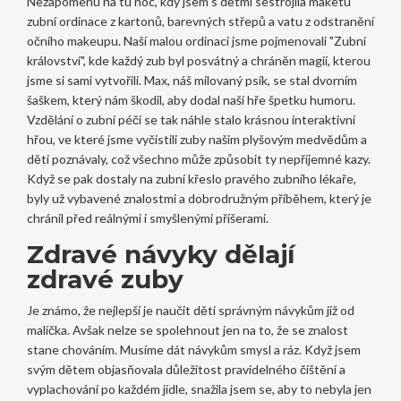
Nezapomenu na tu noc, kdy jsem s dětmi sestrojila maketu
zubní ordinace z kartonů, barevných střepů a vatu z odstranění
očního makeupu. Naší malou ordinaci jsme pojmenovali "Zubní
království", kde každý zub byl posvátný a chráněn magií, kterou
jsme si sami vytvořili. Max, náš milovaný psík, se stal dvorním
šaškem, který nám škodil, aby dodal naší hře špetku humoru.
Vzdělání o zubní péči se tak náhle stalo krásnou interaktivní
hřou, ve které jsme vyčistili zuby našim plyšovým medvědům a
děti poznávaly, což všechno může způsobit ty nepříjemné kazy.
Když se pak dostaly na zubní křeslo pravého zubního lékaře,
byly už vybavené znalostmi a dobrodružným příběhem, který je
chránil před reálnými i smyšlenými příšerami.
Zdravé návyky dělají
zdravé zuby
Je známo, že nejlepší je naučit děti správným návykům již od
malíčka. Avšak nelze se spolehnout jen na to, že se znalost
stane chováním. Musíme dát návykům smysl a ráz. Když jsem
svým dětem objasňovala důležitost pravidelného čištění a
vyplachování po každém jídle, snažila jsem se, aby to nebyla jen