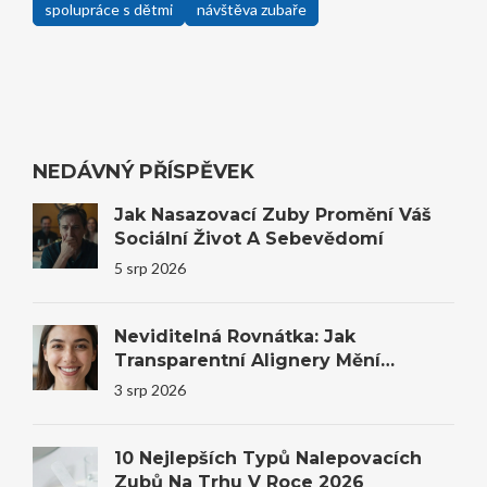
spolupráce s dětmi
návštěva zubaře
NEDÁVNÝ PŘÍSPĚVEK
Jak Nasazovací Zuby Promění Váš
Sociální Život A Sebevědomí
5 srp 2026
Neviditelná Rovnátka: Jak
Transparentní Alignery Mění
Úsměvy I Sebevědomí
3 srp 2026
10 Nejlepších Typů Nalepovacích
Zubů Na Trhu V Roce 2026