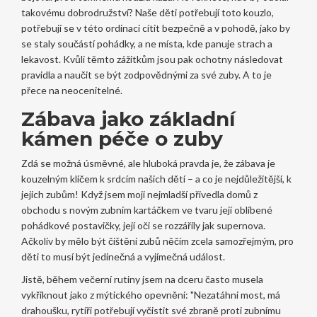
takovému dobrodružství? Naše děti potřebují toto kouzlo,
potřebují se v této ordinaci cítit bezpečně a v pohodě, jako by
se staly součástí pohádky, a ne místa, kde panuje strach a
lekavost. Kvůli těmto zážitkům jsou pak ochotny následovat
pravidla a naučit se být zodpovědnými za své zuby. A to je
přece na neocenitelné.
Zábava jako základní
kámen péče o zuby
Zdá se možná úsměvné, ale hluboká pravda je, že zábava je
kouzelným klíčem k srdcím našich dětí – a co je nejdůležitější, k
jejich zubům! Když jsem moji nejmladší přivedla domů z
obchodu s novým zubním kartáčkem ve tvaru její oblíbené
pohádkové postavičky, její oči se rozzářily jak supernova.
Ačkoliv by mělo být čištění zubů něčím zcela samozřejmým, pro
děti to musí být jedinečná a vyjímečná událost.
Jistě, během večerní rutiny jsem na dceru často musela
vykřiknout jako z mýtického opevnění: "Nezatáhni most, má
drahoušku, rytíři potřebují vyčistit své zbraně proti zubnímu