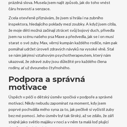
prázdná slova. Musela jsem najít způsob, jak do toho vnést
čáru hravosti a senzace.
Zcela otevřeně přiznávám, že jsem si hrála i na zubního
inspektora, hledajícího poklady mezi zoubky. A když jsem cítila,
že moje děti možná začínají ztrácet svůj bojový duch, přivedla
jsem na scénu našeho psa Maxe a předvedla, jak se i on musí
starat o své zuby. Max, věrný kumpán každého rodiče, nám pak
pomáhal udržet úroveň zdravých návyků na vysoké vlně. Stal
se nám jakýmsi vztahovým psychotherapeutem, který nám
ukazoval, že zdravé zuby jsou důležité pro každého člena
rodiny, ať už dvounebo čtyřnohého.
Podpora a správná
motivace
Úspěch v péči o dětský úsměv spočívá v podpoře a správné
motivaci. Nikdy nebudu zapomínat na moment, kdy jsem
poprvé pochválila mého syna za to, jak pečlivě si vyčistil zuby
bez mé pomoci. Jeho úsměv byl tak široký, až se zdálo, že září
stejně jako světlo majáku v noci a v něm ta malá loď plující