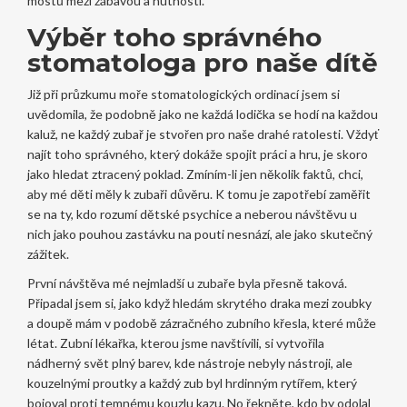
mostů mezi zábavou a nutností.
Výběr toho správného
stomatologa pro naše dítě
Již při průzkumu moře stomatologických ordinací jsem si
uvědomila, že podobně jako ne každá lodička se hodí na každou
kaluž, ne každý zubař je stvořen pro naše drahé ratolesti. Vždyť
najít toho správného, který dokáže spojit práci a hru, je skoro
jako hledat ztracený poklad. Zmíním-li jen několik faktů, chci,
aby mé děti měly k zubaři důvěru. K tomu je zapotřebí zaměřit
se na ty, kdo rozumí dětské psychice a neberou návštěvu u
nich jako pouhou zastávku na pouti nesnází, ale jako skutečný
zážitek.
První návštěva mé nejmladší u zubaře byla přesně taková.
Připadal jsem si, jako když hledám skrytého draka mezi zoubky
a doupě mám v podobě zázračného zubního křesla, které může
létat. Zubní lékařka, kterou jsme navštívili, si vytvořila
nádherný svět plný barev, kde nástroje nebyly nástroji, ale
kouzelnými proutky a každý zub byl hrdinným rytířem, který
bojoval proti temnému kouzlu kazu. No řekněte, kdo by odolal