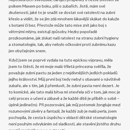
psíkem Maxem po boku, píši o zubařích. Jistě, mám své
zkušenosti, jaké to je snažit se dostat své ratolesti na zubní
křeslo a vidět, že se jim zdá mnohem lákavější skákat do kaluže
s botami či bez. Přestože může tato mise znít jako boj s
větrnými mlýny, existují způsoby. Hezky popořadě
prozkoumáme, jak získat naši ratolest na stranu zubní hygieny
a stomatologie, tak, aby nebylo očkování proti zubnímu kazu
jen obyčejným snem.
Když jsem se poprvé vydala na tuto epickou výpravu, měla
jsem to štěstí, že mi moje malá tříletá princezna svěřila, že
považuje zubní pastu za jeden z nejdivnějších jedlých pokladů
jejího království. Můj první boj tedy nebyl s obavami o návštěvě
zubaře, ale s tím, jak ji přemluvit, že zubní pasta není dezert. Je
to komické, ale tato malá bitva mi otevřela oči v tom, jak moc je
celý proces o učení a zábavě a že každé dítě je příběh o sobě –
úplně jedinečný. Při pozorování, jak můj potomek žongluje mezi
rozumovými závěry a fantazií, že každý zub je malá perla, jsem
pochopila, že cesta k úspěchu v oblasti dětské stomatologie
není pouhým odvykáním od sladkostí, ale stavění jistého druhu