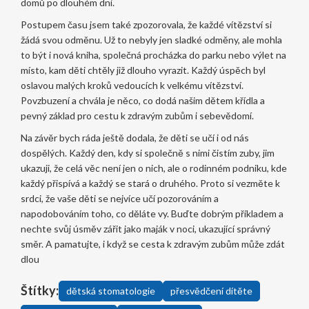
domů po dlouhém dni.
Postupem času jsem také zpozorovala, že každé vítězství si
žádá svou odměnu. Už to nebyly jen sladké odměny, ale mohla
to být i nová kniha, společná procházka do parku nebo výlet na
místo, kam děti chtěly již dlouho vyrazit. Každý úspěch byl
oslavou malých kroků vedoucích k velkému vítězství.
Povzbuzení a chvála je něco, co dodá našim dětem křídla a
pevný základ pro cestu k zdravým zubům i sebevědomí.
Na závěr bych ráda ještě dodala, že děti se učí i od nás
dospělých. Každý den, kdy si společně s nimi čistím zuby, jim
ukazuji, že celá věc není jen o nich, ale o rodinném podniku, kde
každý přispívá a každý se stará o druhého. Proto si vezměte k
srdci, že vaše děti se nejvíce učí pozorováním a
napodobováním toho, co děláte vy. Buďte dobrým příkladem a
nechte svůj úsměv zářit jako maják v noci, ukazující správný
směr. A pamatujte, i když se cesta k zdravým zubům může zdát
dlou
Štítky:
dětská stomatologie
přesvědčení dítěte