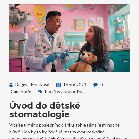
Dagmar Mrazková
16 pro 2023
0
Komentáře
Rodičovství a rodina
Úvod do dětské
stomatologie
Vítejte u mého posledního článku, tohle téma je mi hodně
blízké. Kdo by to byl řekl? Já, matka dvou rozkošně
neposedných světlušek, čarující příspěvky o cestě životem se