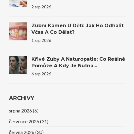
2 srp 2026
Zubní Kámen U Dětí: Jak Ho Odhalit
Včas A Co Dělat?
1 srp 2026
Křivé Zuby A Naturopatie: Co Reálně
Pomůže A Kdy Je Nutná
Stomatologie
6 srp 2026
ARCHIVY
srpna 2026
(6)
července 2026
(31)
června 2026
(30)