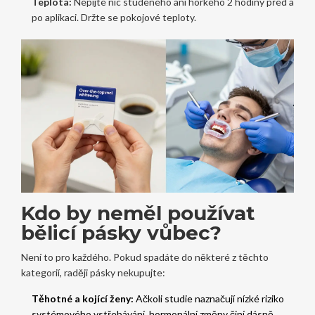
Teplota:
Nepijte nic studeného ani horkého 2 hodiny před a
po aplikaci. Držte se pokojové teploty.
Kdo by neměl používat
bělicí pásky vůbec?
Není to pro každého. Pokud spadáte do některé z těchto
kategorií, raději pásky nekupujte:
Těhotné a kojící ženy:
Ačkoli studie naznačují nízké riziko
systémového vstřebávání, hormonální změny činí dásně