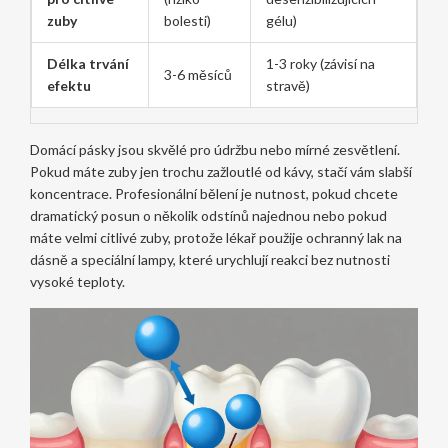
zuby
bolesti)
gélu)
Délka trvání
1-3 roky (závisí na
3-6 měsíců
efektu
stravě)
Domácí pásky jsou skvělé pro údržbu nebo mírné zesvětlení.
Pokud máte zuby jen trochu zažloutlé od kávy, stačí vám slabší
koncentrace. Profesionální bělení je nutnost, pokud chcete
dramatický posun o několik odstínů najednou nebo pokud
máte velmi citlivé zuby, protože lékař použije ochranný lak na
dásně a speciální lampy, které urychlují reakci bez nutnosti
vysoké teploty.