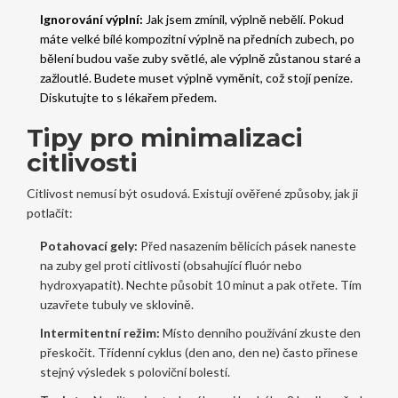
Ignorování výplní:
Jak jsem zmínil, výplně nebělí. Pokud
máte velké bílé kompozitní výplně na předních zubech, po
bělení budou vaše zuby světlé, ale výplně zůstanou staré a
zažloutlé. Budete muset výplně vyměnit, což stojí peníze.
Diskutujte to s lékařem předem.
Tipy pro minimalizaci
citlivosti
Citlivost nemusí být osudová. Existují ověřené způsoby, jak ji
potlačit:
Potahovací gely:
Před nasazením bělicích pásek naneste
na zuby gel proti citlivosti (obsahující fluór nebo
hydroxyapatit). Nechte působit 10 minut a pak otřete. Tím
uzavřete tubuly ve sklovině.
Intermitentní režim:
Místo denního používání zkuste den
přeskočit. Třídenní cyklus (den ano, den ne) často přinese
stejný výsledek s poloviční bolestí.