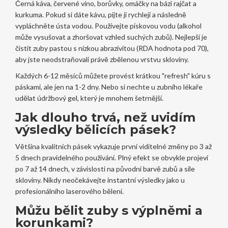
Černá káva, červené víno, borůvky, omáčky na bázi rajčat a
kurkuma. Pokud si dáte kávu, pijte ji rychleji a následně
vypláchněte ústa vodou. Používejte pískovou vodu (alkohol
může vysušovat a zhoršovat vzhled suchých zubů). Nejlepší je
čistit zuby pastou s nízkou abrazivitou (RDA hodnota pod 70),
aby jste neodstraňovali právě zbělenou vrstvu skloviny.
Každých 6-12 měsíců můžete provést krátkou "refresh" kúru s
páskami, ale jen na 1-2 dny. Nebo si nechte u zubního lékaře
udělat údržbový gel, který je mnohem šetrnější.
Jak dlouho trvá, než uvidím
výsledky bělicích pásek?
Většina kvalitních pásek vykazuje první viditelné změny po 3 až
5 dnech pravidelného používání. Plný efekt se obvykle projeví
po 7 až 14 dnech, v závislosti na původní barvě zubů a síle
skloviny. Nikdy neočekávejte instantní výsledky jako u
profesionálního laserového bělení.
Můžu bělit zuby s výplněmi a
korunkami?