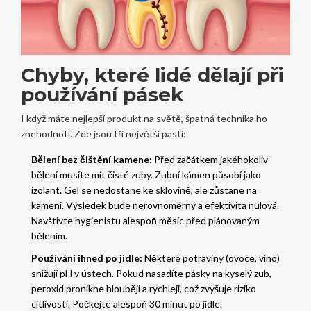
Chyby, které lidé dělají při
používání pásek
I když máte nejlepší produkt na světě, špatná technika ho
znehodnotí. Zde jsou tři největší pasti:
Bělení bez čištění kamene:
Před začátkem jakéhokoliv
bělení musíte mít čisté zuby. Zubní kámen působí jako
izolant. Gel se nedostane ke sklovině, ale zůstane na
kameni. Výsledek bude nerovnoměrný a efektivita nulová.
Navštivte hygienistu alespoň měsíc před plánovaným
bělením.
Používání ihned po jídle:
Některé potraviny (ovoce, víno)
snižují pH v ústech. Pokud nasadíte pásky na kyselý zub,
peroxid pronikne hlouběji a rychleji, což zvyšuje riziko
citlivosti. Počkejte alespoň 30 minut po jídle.