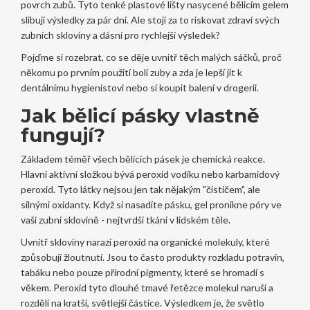
povrch zubů
. Tyto tenké plastové lišty nasycené bělicím gelem
slibují výsledky za pár dní. Ale stojí za to riskovat zdraví svých
zubních skloviny a dásní pro rychlejší výsledek?
Pojďme si rozebrat, co se děje uvnitř těch malých sáčků, proč
někomu po prvním použití bolí zuby a zda je lepší jít k
dentálnímu hygienistovi nebo si koupit balení v drogerii.
Jak bělicí pásky vlastně
fungují?
Základem téměř všech bělicích pásek je chemická reakce.
Hlavní aktivní složkou bývá
peroxid vodíku
nebo
karbamidový
peroxid
. Tyto látky nejsou jen tak nějakým "čističem", ale
silnými oxidanty. Když si nasadíte pásku, gel pronikne póry ve
vaší zubní sklovině - nejtvrdší tkáni v lidském těle.
Uvnitř skloviny narazí peroxid na organické molekuly, které
způsobují žloutnutí. Jsou to často produkty rozkladu potravin,
tabáku nebo pouze přírodní pigmenty, které se hromadí s
věkem. Peroxid tyto dlouhé tmavé řetězce molekul naruší a
rozdělí na kratší, světlejší částice. Výsledkem je, že světlo