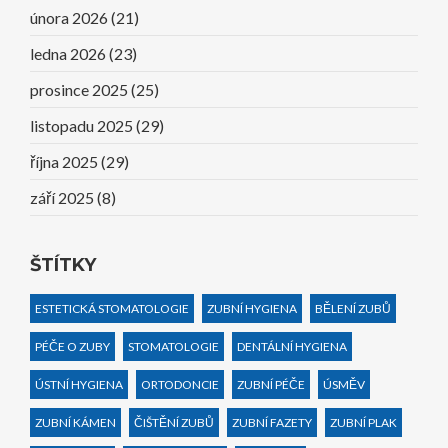
února 2026
(21)
ledna 2026
(23)
prosince 2025
(25)
listopadu 2025
(29)
října 2025
(29)
září 2025
(8)
ŠTÍTKY
ESTETICKÁ STOMATOLOGIE
ZUBNÍ HYGIENA
BĚLENÍ ZUBŮ
PÉČE O ZUBY
STOMATOLOGIE
DENTÁLNÍ HYGIENA
ÚSTNÍ HYGIENA
ORTODONCIE
ZUBNÍ PÉČE
ÚSMĚV
ZUBNÍ KÁMEN
ČIŠTĚNÍ ZUBŮ
ZUBNÍ FAZETY
ZUBNÍ PLAK