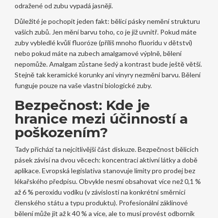
odražené od zubu vypadá jasněji.
Důležité je pochopit jeden fakt: bělicí pásky nemění strukturu
vašich zubů. Jen mění barvu toho, co je již uvnitř. Pokud máte
zuby vybledlé kvůli fluoróze (příliš mnoho fluoridu v dětství)
nebo pokud máte na zubech amalgamové výplně, bělení
nepomůže. Amalgam zůstane šedý a kontrast bude ještě větší.
Stejně tak keramické korunky ani vinyry nezmění barvu. Bělení
funguje pouze na vaše vlastní biologické zuby.
Bezpečnost: Kde je
hranice mezi účinností a
poškozením?
Tady přichází ta nejcitlivější část diskuze. Bezpečnost bělicích
pásek závisí na dvou věcech: koncentraci aktivní látky a době
aplikace. Evropská legislativa stanovuje limity pro prodej bez
lékařského předpisu. Obvykle nesmí obsahovat více než 0,1 %
až 6 % peroxidu vodíku (v závislosti na konkrétní směrnici
členského státu a typu produktu). Profesionální záklinové
bělení může jít až k 40 % a více, ale to musí provést odborník