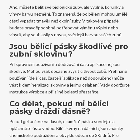
Ano, můžete bělit své biologické zuby, ale výplně, korunky a
vinyry barvu nezmění. To znamená, že po bělení mohou umělé
části vypadat tmavěji než okolní zuby. V takovém případě
budete pravděpodobně potřebovat výměnu výplní nebo
vinyrů, aby souhlasily s novou, světlejší barvou vašich zubů.
Jsou bělicí pásky škodlivé pro
zubní sklovinu?
Při správném používání a dodržování času aplikace nejsou
škodlivé. Mohou však dočasně zvýšit citlivost zubů. Přehnané
používání (delší čas, častější aplikace než doporučeno) může
vést k demineralizaci skloviny a jejímu oslabení. Vždy dodržujte
instrukce výrobce a při silné bolesti přestaňte.
Co dělat, pokud mi bělicí
pásky dráždí dásně?
Pokud gel unikne na dásně, okamžitě pásku sundejte a
opláchněte ústa vodou. Bílé skvrny na dásních jsou známky
chemického podráždění a obvykle odezní do 2-3 dnů. Pro