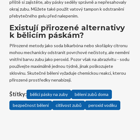
příště si zajistěte, aby pásky seděly správně a nepřesahovaly
okraj zubu. Můžete také použít vatový tampon k odstranění
přebytečného gelu před nalepením.
Existují přirozené alternativy
k bělicím páskám?
Přirozené metody jako soda bikarbóna nebo skořápky citronu
mohou mechanicky odstranit povrchové nečistoty, ale nemění
vnitřní barvu zubu jako peroxid. Pozor však na abrazivitu - sodu
používejte maximálně jednou týdně, jinak poškozujete
sklovinu. Skutečné bělení vyžaduje chemickou reakci, kterou
přirozené prostředky nenabízejí.
Štítky:
bělicí pásky na zuby
bělení zubů doma
bezpečnost bělení
citlivost zubů
peroxid vodíku