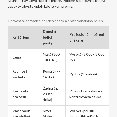
Druhá je návštěva zubního lékaře. Pojďme si porovnat klíčové
aspekty, abyste viděli, kde je kompromis.
Porovnání domácích bělicích pásek a profesionálního bělení
Domácí
Profesionální bělení
Kritérium
bělicí
u lékaře
pásky
Nízká (300
Vysoká (3 000 - 8 000
Cena
- 800 Kč)
Kč)
Rychlost
Pomalá (7-
Rychlá (1 hodina)
výsledku
14 dní)
Žádná (na
Kontrola
Plná ochrana dásní a
vlastní
procesu
kontrolovaná dávka
riziko)
Vhodnost
Nízká
Vysoká (použití
pro citlivé
(riziko
desenzibilizujících