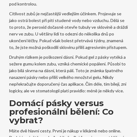
pod kontrolou.
Citlivost zubů
je nejčastější vedlejším účinkem. Projevuje se
jako ostrá bolest při pití studené vody nebo vzduchu. Dělá se
to proto, že peroxid dočasně otevře tubuly ve sklovině a dráždí
nerv ve zubu. U většiny lidí to odezní do několika dnů po
ukončení léčby. Pokud však bolest přetrvává týdny, znamená
to, že jste možná poškodili sklovinu příliš agresivním přístupem.
Druhým rizikem je
poškození dásní
. Pokud gel z pásky vytéká a
sežere gumu kolem zubu, vzniká chemické popálení. Působí to
jako bílá skvrna na dásni, která pálí. Toto je známka špatného
nasazení pásky nebo příliš velkého množství gelu. Nikdy
nepřekračujte doporučený čas aplikace. Čím déle, tím bíleji, zní
logicky, ale ve stomatologii platí pravidlo: méně je někdy více.
Domácí pásky versus
profesionální bělení: Co
vybrat?
Máte dvě hlavní cesty. První je nákup v lékárně nebo online.