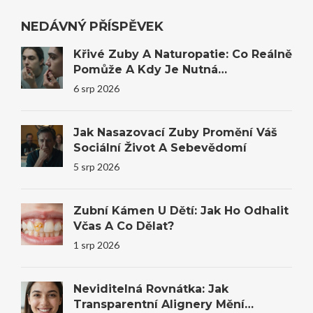
NEDÁVNÝ PŘÍSPĚVEK
Křivé Zuby A Naturopatie: Co Reálně
Pomůže A Kdy Je Nutná
Stomatologie
6 srp 2026
Jak Nasazovací Zuby Promění Váš
Sociální Život A Sebevědomí
5 srp 2026
Zubní Kámen U Dětí: Jak Ho Odhalit
Včas A Co Dělat?
1 srp 2026
Neviditelná Rovnátka: Jak
Transparentní Alignery Mění