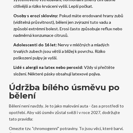
citlivější a riziko krvácení vyšší. Lepší počkat.
Osoby s erozí skloviny:
Pokud máte erodované hrany zubů
(viditelná průsvitnost), bělení jen zvýrazní tuto vadu a
způsobí extrémní bolest. Erosi často způsobuje reflux nebo
nadměrná konzumace citrusů.
Adolescenti do 16 let:
Nervy v mléčných a mladých
trvalých zubech jsou větší a blížej k povrchu. Riziko
poškození pulpy je vyšší.
Lidé s alergii na latex nebo peroxid:
Vždy si přečtěte
složení. Některé pásky obsahují latexové pojiva.
Údržba bílého úsměvu po
bělení
Bělení není navždy. Je to jako malování auta - čas a prostředí to
opotřebí. Aby váš úsměv zůstal svěží i v roce 2027, dodržujte
tato pravidla:
Omezte tzv. "chromogenní" potraviny. To jsou věci, které barví.