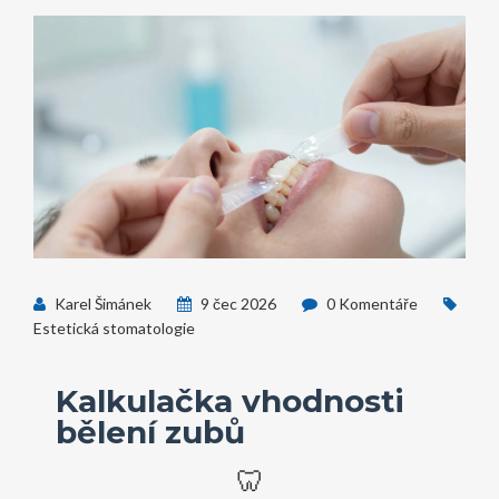
Karel Šimánek
9 čec 2026
0 Komentáře
Estetická stomatologie
Kalkulačka vhodnosti
bělení zubů
🦷