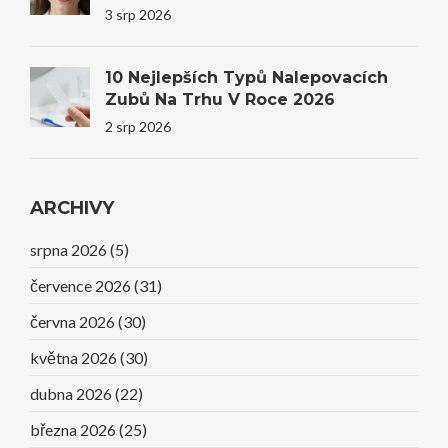
Úsměvy I Sebevědomí
3 srp 2026
10 Nejlepších Typů Nalepovacích
Zubů Na Trhu V Roce 2026
2 srp 2026
ARCHIVY
srpna 2026
(5)
července 2026
(31)
června 2026
(30)
května 2026
(30)
dubna 2026
(22)
března 2026
(25)