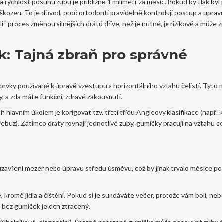
á rychlost posunu zubu je přibližně
1 milimetr za měsíc
. Pokud by tlak byl p
škozen. To je důvod, proč ortodonti pravidelně kontrolují postup a upravu
ili“ proces změnou silnějších drátů dříve, než je nutné, je rizikové a může 
k: Tajná zbraň pro správné
 prvky používané k úpravě vzestupu a horizontálního vztahu čelistí
.
Tyto 
by, a zda máte funkční, zdravé zakousnutí.
ch hlavním úkolem je korigovat tzv. třetí třídu Angleovy klasifikace (např. 
ebuz). Zatímco dráty rovnají jednotlivé zuby, gumičky pracují na vztahu c
zavření mezer nebo úpravu středu úsměvu, což by jinak trvalo měsíce p
kromě jídla a čištění. Pokud si je sundáváte večer, protože vám bolí, neb
 bez gumíček je den ztracený.
trojúhelníkové, diagonální). Špatně nasazená gumička může posouvat zuby