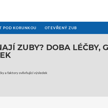
T POD KORUNKOU
OTEVŘENÝ ZUB
NAJÍ ZUBY? DOBA LÉČBY, 
DEK
ky a faktory ovlivňující výsledek