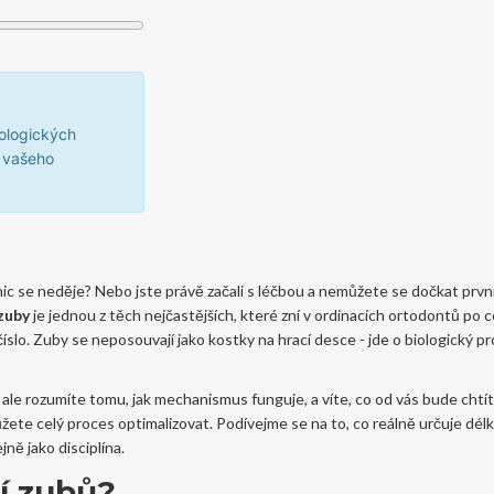
iologických
í vašeho
nic se neděje? Nebo jste právě začali s léčbou a nemůžete se dočkat prvn
 zuby
je jednou z těch nejčastějších, které zní v ordinacích ortodontů po 
číslo. Zuby se neposouvají jako kostky na hrací desce - jde o biologický p
ale rozumíte tomu, jak mechanismus funguje, a víte, co od vás bude chtít
ete celý proces optimalizovat. Podívejme se na to, co reálně určuje délk
ně jako disciplína.
í zubů?