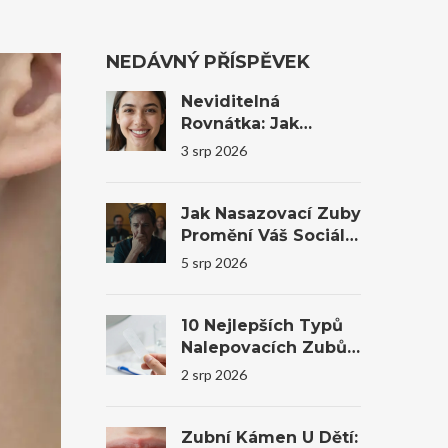
NEDÁVNÝ PŘÍSPĚVEK
Neviditelná
Rovnátka: Jak
Transparentní
3 srp 2026
Alignery Mění
Úsměvy I
Sebevědomí
Jak Nasazovací Zuby
Promění Váš Sociální
Život A Sebevědomí
5 srp 2026
10 Nejlepších Typů
Nalepovacích Zubů
Na Trhu V Roce 2026
2 srp 2026
Zubní Kámen U Dětí: