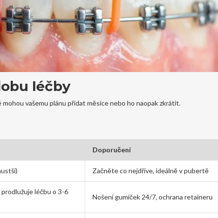
 dobu léčby
é mohou vašemu plánu přidat měsíce nebo ho naopak zkrátit.
Doporučení
hustší)
Začněte co nejdříve, ideálně v pubertě
prodlužuje léčbu o 3-6
Nošení gumíček 24/7, ochrana retaineru