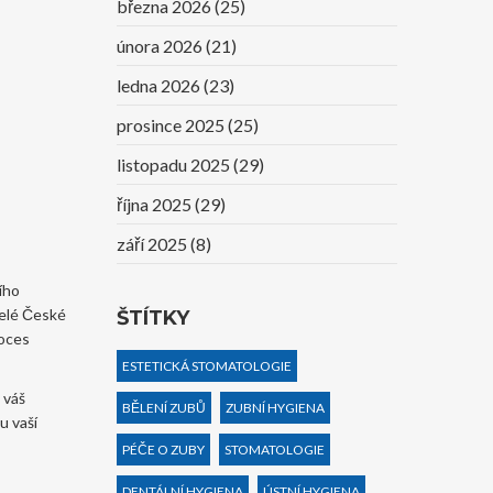
března 2026
(25)
února 2026
(21)
ledna 2026
(23)
prosince 2025
(25)
listopadu 2025
(29)
října 2025
(29)
září 2025
(8)
ího
celé České
ŠTÍTKY
roces
ESTETICKÁ STOMATOLOGIE
 váš
BĚLENÍ ZUBŮ
ZUBNÍ HYGIENA
u vaší
PÉČE O ZUBY
STOMATOLOGIE
DENTÁLNÍ HYGIENA
ÚSTNÍ HYGIENA