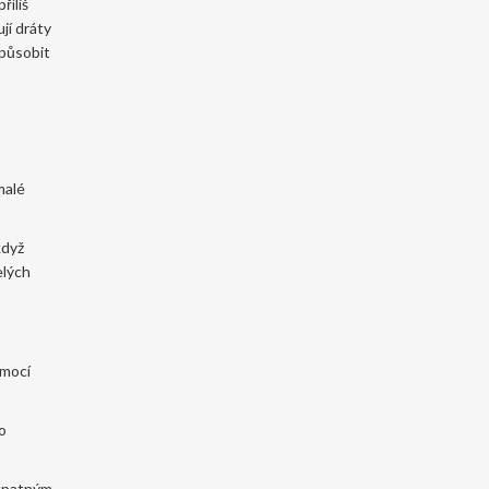
říliš
jí dráty
způsobit
malé
když
elých
omocí
o
 špatným