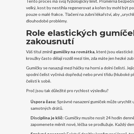
Tento proces má svůj fyziologický limit. Průměrná bezpečn
velký, kost by nestihla regenerovat a kořen by mohl být po
pouze o malé frakce. Tlačení na zubní lékařství, aby „urychl
dlouhodobé problémy.
Role elastických gumíče
zakousnutí
Váš titul zmínil
gumičky na rovnátka
, které jsou
elastické
kroužky často dělají rozdíl mezi tím, zda máte jen hezké zu
Gumičky se nasazují mezi háčky na horní a dolní čelisti. Jeji
spodní čelist vyčnívá dopředu) nebo první třídu (hluboké př
čelistí k sobě.
Proč jsou tak důležité pro rychlost výsledku?
Úspora času:
Správné nasazení gumiček může urychlit u
samotných drátů.
Disciplína je klíč:
Gumičky musíte nosit 24 hodin denně, 
zapomenete měnit nové, léčba se prodlužuje. Každý den
Správné nasazení:
Existují desítky konfigurací (např. 