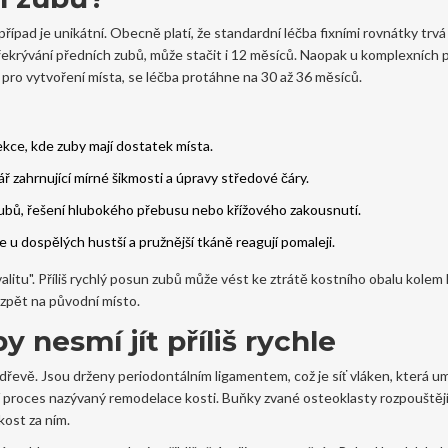
ípad je unikátní. Obecně platí, že standardní léčba fixními rovnátky trv
překrývání předních zubů, může stačit i 12 měsíců. Naopak u komplexních 
 pro vytvoření místa, se léčba protáhne na 30 až 36 měsíců.
kce, kde zuby mají dostatek místa.
ř zahrnující mírné šikmosti a úpravy středové čáry.
ubů, řešení hlubokého přebusu nebo křížového zakousnutí.
 u dospělých hustší a pružnější tkáně reagují pomaleji.
alitu". Příliš rychlý posun zubů může vést ke ztrátě kostního obalu kolem
 zpět na původní místo.
y nesmí jít příliš rychle
 dřevě. Jsou drženy periodontálním ligamentem, což je síť vláken, která 
tí proces nazývaný remodelace kosti. Buňky zvané osteoklasty rozpouštějí
kost za ním.