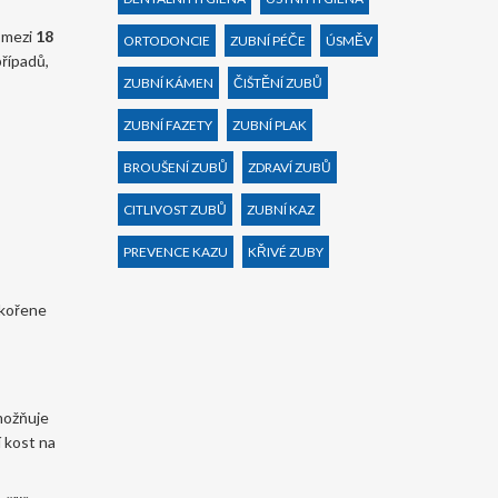
á mezi
18
ORTODONCIE
ZUBNÍ PÉČE
ÚSMĚV
případů,
ZUBNÍ KÁMEN
ČIŠTĚNÍ ZUBŮ
ZUBNÍ FAZETY
ZUBNÍ PLAK
BROUŠENÍ ZUBŮ
ZDRAVÍ ZUBŮ
CITLIVOST ZUBŮ
ZUBNÍ KAZ
PREVENCE KAZU
KŘIVÉ ZUBY
 kořene
umožňuje
 kost na