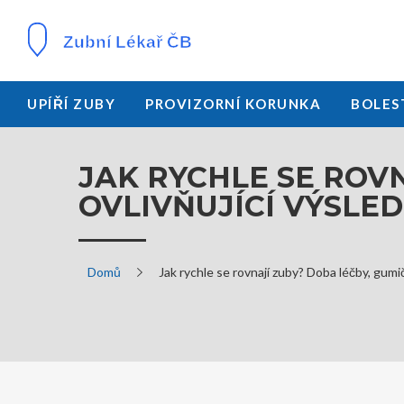
UPÍŘÍ ZUBY
PROVIZORNÍ KORUNKA
BOLES
JAK RYCHLE SE ROV
OVLIVŇUJÍCÍ VÝSLE
Domů
Jak rychle se rovnají zuby? Doba léčby, gumič