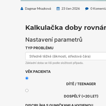
Dagmar Mrazková
23 čen 2026
0 Koment
Kalkulačka doby rovná
Nastavení parametrů
TYP PROBLÉMU
Základní doba se liší podle složitosti případu.
VĚK PACIENTA
DÍTĚ / TEENAGER
DOSPĚLÝ (+20 LET)
DISCIPLÍNA S GUMIČKAMI A HYGIENOU