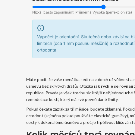
Nízká (často zapomínám)
Průměrná
Vysoká (perfekcionista)
Výpočet je orientační. Skutečná doba závisí na b
limitech (cca 1 mm posunu měsíčně) a rozhodnut
ortodonta.
Máte pocit, že vaše rovnátka sedí na zubech už věčnost a 
úsměvu bez skrytých drátů? Otázka
jak rychle se rovnají
republice. Pravda je však trochu složitější než jednoduché 
remodelace kosti, který má své pevně dané limity.
Pokud čekáte zázrak za tři měsíce, budete zklamaní. Pokud 
ortodont (zejména pokud používáte elastické gumičky), můž
cesty k dokonalému úsměvu a proč je trpělivost klíčová stej
Kolik měsíců trvá rovnán