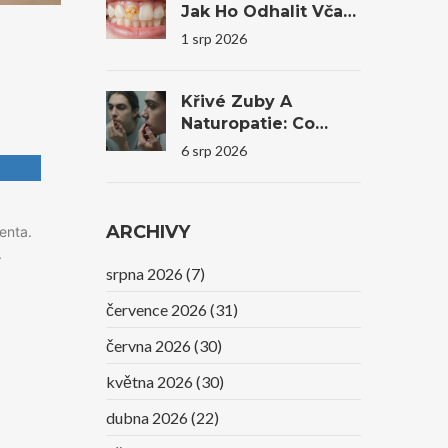
Jak Ho Odhalit Včas
A Co Dělat?
1 srp 2026
Křivé Zuby A
Naturopatie: Co
Reálně Pomůže A
6 srp 2026
Kdy Je Nutná
Stomatologie
ARCHIVY
enta.
.
srpna 2026
(7)
července 2026
(31)
června 2026
(30)
května 2026
(30)
dubna 2026
(22)