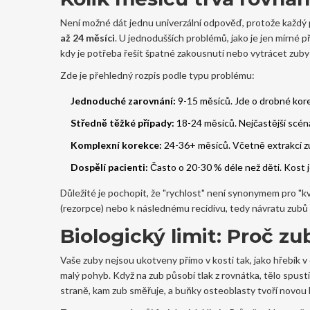
Není možné dát jednu univerzální odpověď, protože každý př
až 24 měsíci
. U jednodušších problémů, jako je jen mírné 
kdy je potřeba řešit špatné zakousnutí nebo vytrácet zuby
Zde je přehledný rozpis podle typu problému:
Jednoduché zarovnání:
9-15 měsíců. Jde o drobné kore
Středně těžké případy:
18-24 měsíců. Nejčastější scéná
Komplexní korekce:
24-36+ měsíců. Včetně extrakcí z
Dospělí pacienti:
Často o 20-30 % déle než děti. Kost je
Důležité je pochopit, že "rychlost" není synonymem pro "kv
(rezorpce) nebo k následnému recidivu, tedy návratu zubů
Biologický limit: Proč zub
Vaše zuby nejsou ukotveny přímo v kosti tak, jako hřebík v
malý pohyb. Když na zub působí tlak z rovnátka, tělo spus
straně, kam zub směřuje, a buňky osteoblasty tvoří novou 