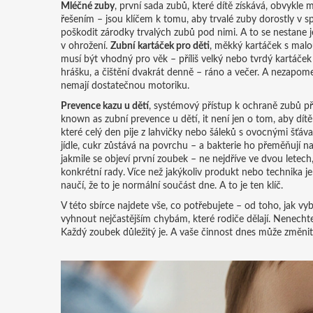
Mléčné zuby
,
první sada zubů, které dítě získává, obvykle 
řešením – jsou klíčem k tomu, aby trvalé zuby dorostly v s
poškodit zárodky trvalých zubů pod nimi. A to se nestane jen
v ohrožení.
Zubní kartáček pro děti
,
měkký kartáček s malou
musí být vhodný pro věk – příliš velký nebo tvrdý kartáček m
hrášku, a čištění dvakrát denně – ráno a večer. A nezapome
nemají dostatečnou motoriku.
Prevence kazu u dětí
,
systémový přístup k ochraně zubů př
known as
zubní prevence u dětí
, it není jen o tom, aby dítě
které celý den pije z lahvičky nebo šáleků s ovocnými šťávami
jídle, cukr zůstává na povrchu – a bakterie ho přeměňují na 
jakmile se objeví první zoubek – ne nejdříve ve dvou letech,
konkrétní rady. Více než jakýkoliv produkt nebo technika j
naučí, že to je normální součást dne. A to je ten klíč.
V této sbírce najdete vše, co potřebujete – od toho, jak vybr
vyhnout nejčastějším chybám, které rodiče dělají. Nenecht
Každý zoubek důležitý je. A vaše činnost dnes může změnit 