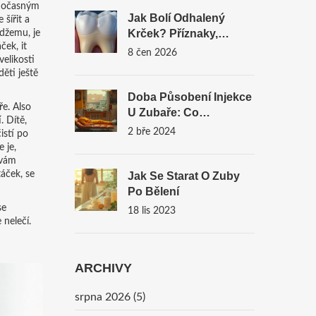
n dočasným
Jak Bolí Odhalený
šířit a
Krček? Příznaky,
 džemu, je
áček
, it
Příčiny A Řešení
8 čen 2026
velikosti
Citlivosti Zubů
ěti ještě
Doba Působení Injekce
ře
. Also
U Zubaře: Co
. Dítě,
Očekávat?
2 bře 2024
istí po
 je,
 vám
áček, se
Jak Se Starat O Zuby
Po Bělení
se
18 lis 2023
 nelečí.
ARCHIVY
srpna 2026
(5)