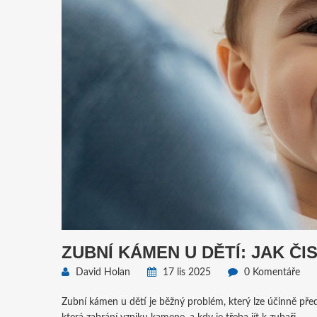
ZUBNÍ KÁMEN U DĚTÍ: JAK ČI
David Holan
17 lis 2025
0 Komentáře
Zubní kámen u dětí je běžný problém, který lze účinně před