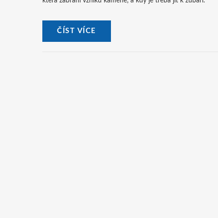
která zabrání vzniku kamene, a kdy je třeba jít k zubaři.
ČÍST VÍCE