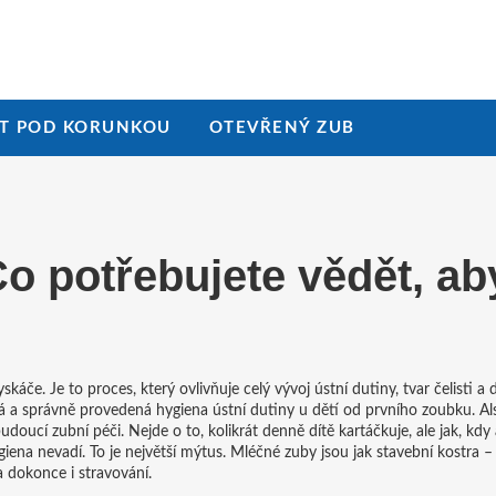
T POD KORUNKOU
OTEVŘENÝ ZUB
Co potřebujete vědět, ab
skáče. Je to proces, který ovlivňuje celý vývoj ústní dutiny, tvar čelisti a
á a správně provedená hygiena ústní dutiny u dětí od prvního zoubku
. A
 budoucí zubní péči.
Nejde o to, kolikrát denně dítě kartáčkuje, ale jak, kdy 
giena nevadí. To je největší mýtus. Mléčné zuby jsou jak stavební kostra 
a dokonce i stravování.