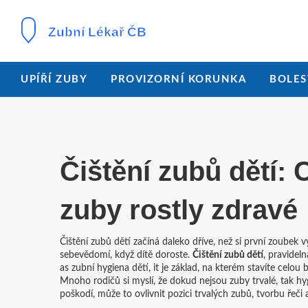
UPÍŘÍ ZUBY
PROVIZORNÍ KORUNKA
BOLES
Čištění zubů dětí: 
zuby rostly zdravé
Čištění zubů dětí začíná daleko dříve, než si první zoubek vy
sebevědomí, když dítě doroste.
Čištění zubů dětí
,
pravideln
as
zubní hygiena dětí
, it je základ, na kterém stavíte celou
Mnoho rodičů si myslí, že dokud nejsou zuby trvalé, tak hy
poškodí, může to ovlivnit pozici trvalých zubů, tvorbu řeči 