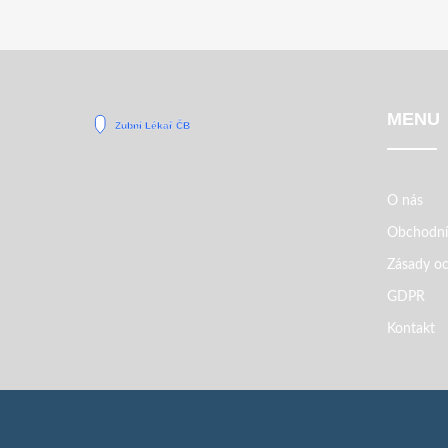
MENU
O nás
Obchodní
Zásady oc
GDPR
Kontakt