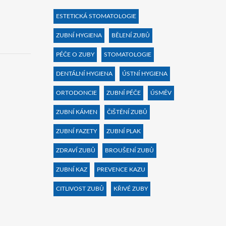
ESTETICKÁ STOMATOLOGIE
ZUBNÍ HYGIENA
BĚLENÍ ZUBŮ
PÉČE O ZUBY
STOMATOLOGIE
DENTÁLNÍ HYGIENA
ÚSTNÍ HYGIENA
ORTODONCIE
ZUBNÍ PÉČE
ÚSMĚV
ZUBNÍ KÁMEN
ČIŠTĚNÍ ZUBŮ
ZUBNÍ FAZETY
ZUBNÍ PLAK
ZDRAVÍ ZUBŮ
BROUŠENÍ ZUBŮ
ZUBNÍ KAZ
PREVENCE KAZU
CITLIVOST ZUBŮ
KŘIVÉ ZUBY