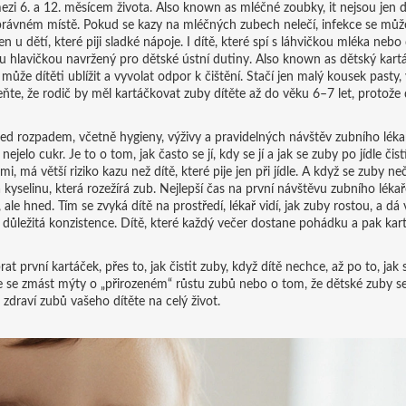
mezi 6. a 12. měsícem života
. Also known as
mléčné zoubky
, it nejsou je
právném místě. Pokud se kazy na mléčných zubech nelečí, infekce se může 
 u dětí, které piji sladké nápoje. I dítě, které spí s láhvičkou mléka nebo
 hlavičkou navržený pro dětské ústní dutiny
. Also known as
dětský kart
ůže dítěti ublížit a vyvolat odpor k čištění.
Stačí jen malý kousek pasty, 
ňte, že rodič by měl kartáčkovat zuby dítěte až do věku 6–7 let, protože d
ed rozpadem, včetně hygieny, výživy a pravidelných návštěv zubního léka
 nejelo cukr. Je to o tom, jak často se jí, kdy se jí a jak se zuby po jídle čistí
, má větší riziko kazu než dítě, které pije jen při jídle. A když se zuby neč
kyselinu, která rozežírá zub.
Nejlepší čas na první návštěvu zubního lékaře
 ale hned. Tím se zvyká dítě na prostředí, lékař vidí, jak zuby rostou, a dá
e důležitá konzistence. Dítě, které každý večer dostane pohádku a pak kart
at první kartáček, přes to, jak čistit zuby, když dítě nechce, až po to, jak 
e se zmást mýty o „přirozeném“ růstu zubů nebo o tom, že dětské zuby se
zdraví zubů vašeho dítěte na celý život.