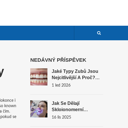
NEDÁVNÝ PŘÍSPĚVEK
y
Jaké Typy Zubů Jsou
Nejcitlivější A Proč?
Praktický Průvodce Pro
1 led 2026
Každého
 dokonce i
Jak Se Dělají
lso known
Skloionomerní
a čím.
Plomby? Podrobný
– pokud se
16 lis 2025
Průvodce Procesem