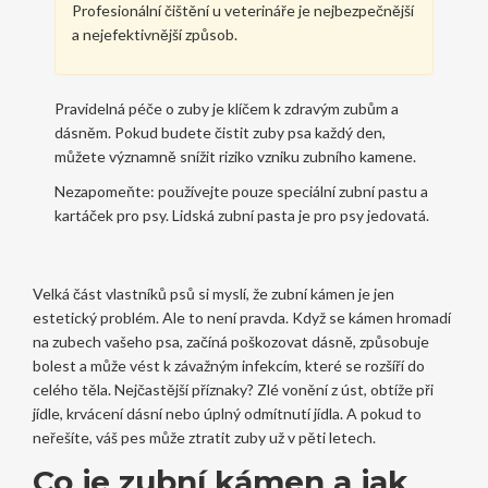
Profesionální čištění u veterináře je nejbezpečnější
a nejefektivnější způsob.
Pravidelná péče o zuby je klíčem k zdravým zubům a
dásněm. Pokud budete čistit zuby psa každý den,
můžete významně snížit riziko vzniku zubního kamene.
Nezapomeňte: používejte pouze speciální zubní pastu a
kartáček pro psy. Lidská zubní pasta je pro psy jedovatá.
Velká část vlastníků psů si myslí, že zubní kámen je jen
estetický problém. Ale to není pravda. Když se kámen hromadí
na zubech vašeho psa, začíná poškozovat dásně, způsobuje
bolest a může vést k závažným infekcím, které se rozšíří do
celého těla. Nejčastější příznaky? Zlé vonění z úst, obtíže při
jídle, krvácení dásní nebo úplný odmítnutí jídla. A pokud to
neřešíte, váš pes může ztratit zuby už v pěti letech.
Co je zubní kámen a jak