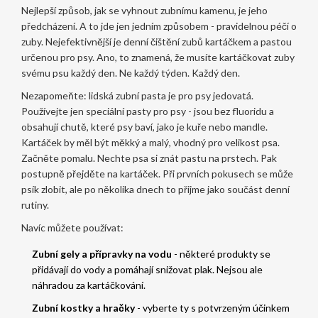
Nejlepší způsob, jak se vyhnout zubnímu kamenu, je jeho
předcházení. A to jde jen jedním způsobem - pravidelnou péčí o
zuby. Nejefektivnější je denní čištění zubů kartáčkem a pastou
určenou pro psy. Ano, to znamená, že musíte kartáčkovat zuby
svému psu každý den. Ne každý týden. Každý den.
Nezapomeňte: lidská zubní pasta je pro psy jedovatá.
Používejte jen speciální pasty pro psy - jsou bez fluoridu a
obsahují chutě, které psy baví, jako je kuře nebo mandle.
Kartáček by měl být měkký a malý, vhodný pro velikost psa.
Začněte pomalu. Nechte psa si znát pastu na prstech. Pak
postupně přejděte na kartáček. Při prvních pokusech se může
psík zlobit, ale po několika dnech to přijme jako součást denní
rutiny.
Navíc můžete používat:
Zubní gely a přípravky na vodu
- některé produkty se
přidávají do vody a pomáhají snižovat plak. Nejsou ale
náhradou za kartáčkování.
Zubní kostky a hračky
- vyberte ty s potvrzeným účinkem