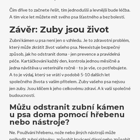
Čím dříve to začnete řešit, tím jednodušší a levnější bude léčba.
A tím více let můžete mít svého psa šťastného a bez bolesti.
Závěr: Zuby jsou život
Zubní kámen u psa není jen o vzhledu. Je to zdravotní problém,
který může zkrátit život vašeho psa. Neexistuje bezpečný
způsob, jak ho odstranit doma - jen prevence a pravidelná
péče. Kartáčkování každý den, kontrola jednou měsíčně a
jedna návštěva u veterináře ročně - to je vše, co potřebujete.
A to je výdaj, který se vrátí v podobě 5-10 dalších let
společného života s vaším přítelem. Zuby vašeho psa nejsou
jen zuby. Jsou klíčem k jeho celkovému zdraví. A k vaší společné
budoucnosti.
Můžu odstranit zubní kámen
u psa doma pomocí hřebenu
nebo nástroje?
Ne. Používání hřebenu, nože nebo jiných nástrojů může
poškodit zubní sklovinu, způsobit krvácení dásní nebo způsobit