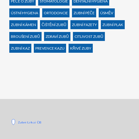
PÉČE O ZUBY
STOMATOLOGIE
DENTÁLNÍ HYGIENA
ÚSTNÍ HYGIENA
ORTODONCIE
ZUBNÍ PÉČE
ÚSMĚV
ZUBNÍ KÁMEN
ČIŠTĚNÍ ZUBŮ
ZUBNÍ FAZETY
ZUBNÍ PLAK
BROUŠENÍ ZUBŮ
ZDRAVÍ ZUBŮ
CITLIVOST ZUBŮ
ZUBNÍ KAZ
PREVENCE KAZU
KŘIVÉ ZUBY