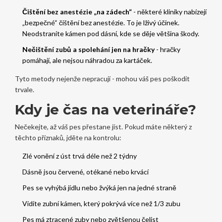
Čištění bez anestézie „na zádech“
- některé kliniky nabízejí
„bezpečné“ čištění bez anestézie. To je lživý účinek.
Neodstraníte kámen pod dásní, kde se děje většina škody.
Nečištění zubů a spolehání jen na hračky
- hračky
pomáhají, ale nejsou náhradou za kartáček.
Tyto metody nejenže nepracují - mohou váš pes poškodit
trvale.
Kdy je čas na veterináře?
Nečekejte, až váš pes přestane jíst. Pokud máte některý z
těchto příznaků, jděte na kontrolu:
Zlé vonění z úst trvá déle než 2 týdny
Dásně jsou červené, otékané nebo krvácí
Pes se vyhýbá jídlu nebo žvýká jen na jedné straně
Vidíte zubní kámen, který pokrývá více než 1/3 zubu
Pes má ztracené zuby nebo zvětšenou čelist