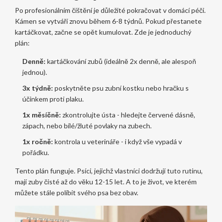
Po profesionálním čištění je důležité pokračovat v domácí péči.
Kámen se vytváří znovu během 6-8 týdnů. Pokud přestanete
kartáčkovat, začne se opět kumulovat. Zde je jednoduchý
plán:
Denně:
kartáčkování zubů (ideálně 2x denně, ale alespoň
jednou).
3x týdně:
poskytněte psu zubní kostku nebo hračku s
účinkem proti plaku.
1x měsíčně:
zkontrolujte ústa - hledejte červené dásně,
zápach, nebo bílé/žluté povlaky na zubech.
1x ročně:
kontrola u veterináře - i když vše vypadá v
pořádku.
Tento plán funguje. Psíci, jejichž vlastníci dodržují tuto rutinu,
mají zuby čisté až do věku 12-15 let. A to je život, ve kterém
můžete stále políbit svého psa bez obav.