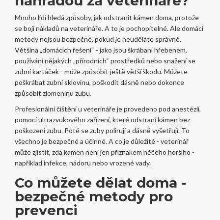
náhradou za veterináře?
Mnoho lidí hledá způsoby, jak odstranit kámen doma, protože
se bojí nákladů na veterináře. A to je pochopitelné. Ale domácí
metody nejsou bezpečné, pokud je neuděláte správně.
Většina „domácích řešení“ - jako jsou škrábaní hřebenem,
používání nějakých „přírodních“ prostředků nebo snažení se
zubní kartáček - může způsobit ještě větší škodu. Můžete
poškrábat zubní sklovinu, poškodit dásně nebo dokonce
způsobit zlomeninu zubu.
Profesionální čištění u veterináře je provedeno pod anestézií,
pomocí ultrazvukového zařízení, které odstraní kámen bez
poškození zubu. Poté se zuby polirují a dásně vyšetřují. To
všechno je bezpečné a účinné. A co je důležité - veterinář
může zjistit, zda kámen není jen příznakem něčeho horšího -
například infekce, nádoru nebo vrozené vady.
Co můžete dělat doma -
bezpečné metody pro
prevenci