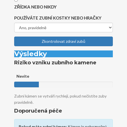
ZŘÍDKA NEBO NIKDY
POUŽÍVÁTE ZUBNÍ KOSTKY NEBO HRAČKY
Zkontrolovat zdraví zubů
Výsledky
Riziko vzniku zubního kamene
Nevíte
Zubní kámen se vytváří rychleji, pokud nečistíte zuby
pravidelně.
Doporučená péče
Pokud máte zubní kámen:
Kámen je nebezpečný