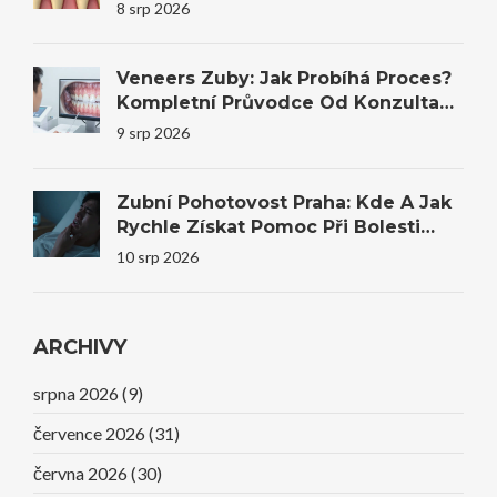
Profesionální Bělení
8 srp 2026
Veneers Zuby: Jak Probíhá Proces?
Kompletní Průvodce Od Konzultace
Po Výsledek
9 srp 2026
Zubní Pohotovost Praha: Kde A Jak
Rychle Získat Pomoc Při Bolesti
Zubu?
10 srp 2026
ARCHIVY
srpna 2026
(9)
července 2026
(31)
června 2026
(30)