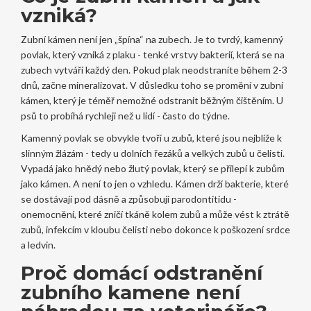
vzniká?
Zubní kámen není jen „špína“ na zubech. Je to tvrdý, kamenný
povlak, který vzniká z plaku - tenké vrstvy bakterií, která se na
zubech vytváří každý den. Pokud plak neodstraníte během 2-3
dnů, začne mineralizovat. V důsledku toho se promění v zubní
kámen, který je téměř nemožné odstranit běžným čištěním. U
psů to probíhá rychleji než u lidí - často do týdne.
Kamenný povlak se obvykle tvoří u zubů, které jsou nejblíže k
slinným žlázám - tedy u dolních řezáků a velkých zubů u čelisti.
Vypadá jako hnědý nebo žlutý povlak, který se přilepí k zubům
jako kámen. A není to jen o vzhledu. Kámen drží bakterie, které
se dostávají pod dásně a způsobují parodontitidu -
onemocnění, které zničí tkáně kolem zubů a může vést k ztrátě
zubů, infekcím v kloubu čelisti nebo dokonce k poškození srdce
a ledvin.
Proč domácí odstranění
zubního kamene není