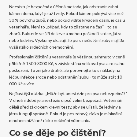
Neexistuje bezpečná a účinná metoda, jak odstranit zubní
kámen doma, když je už tvrdý. Pokud kámen pokrývá více než
30 % povrchu zubů, nebo pokud vidíte krvácení dásní, je čas u
veterináře. Není to „případ, kdy to zůstane na čas“ - to se
zhorší. Bakterie se šíří do krve a mohou poškodit srdce, játra
nebo ledviny. Výzkumy ukazují, že psi s nečistými zuby mají 3x
vyšší riziko srdečních onemocnění.
Profesionální čištění u veterináře je většinou zahrnuto v ceně
přibližně 1500-3000 Kč, v závislosti na velikosti psa a rozsahu
poškození. To zní jako drahé, ale porovnejte to s náklady na
léčbu infekce srdce nebo odstranění zubu - to může stát 10
000 Kč a více.
Nejčastější otázka: „Může být anestézie pro psa nebezpečná?“
V dnešní době je anestézie u psů velmi bezpečná. Veterináři
dělají před zákrokem krevní testy, aby se ujistili, že ledviny a
játra fungují správně. Pokud je pes zdravý, riziko je minimální -
mnohem nižší než riziko nečinění vůbec nic.
Co se děje po čištění?