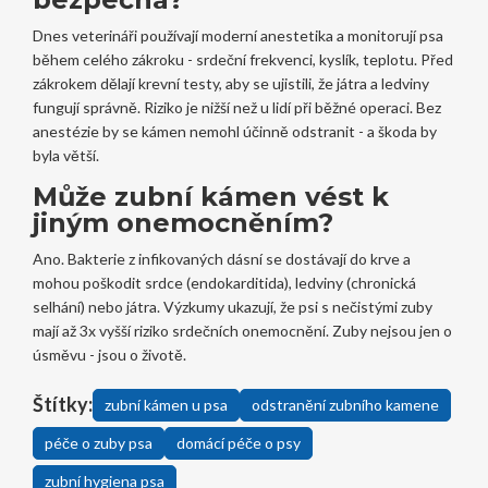
Dnes veterináři používají moderní anestetika a monitorují psa
během celého zákroku - srdeční frekvenci, kyslík, teplotu. Před
zákrokem dělají krevní testy, aby se ujistili, že játra a ledviny
fungují správně. Riziko je nižší než u lidí při běžné operaci. Bez
anestézie by se kámen nemohl účinně odstranit - a škoda by
byla větší.
Může zubní kámen vést k
jiným onemocněním?
Ano. Bakterie z infikovaných dásní se dostávají do krve a
mohou poškodit srdce (endokarditida), ledviny (chronická
selhání) nebo játra. Výzkumy ukazují, že psi s nečistými zuby
mají až 3x vyšší riziko srdečních onemocnění. Zuby nejsou jen o
úsměvu - jsou o životě.
Štítky:
zubní kámen u psa
odstranění zubního kamene
péče o zuby psa
domácí péče o psy
zubní hygiena psa