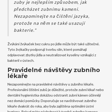
zuby je nejlepším způsobem, jak
předcházet zubnímu kameni.
Nezapomínejte na čištění jazyka,
protože na něm se také usazují
bakterie."
Žvýkání žvýkaček bez cukru po jídle může být také užitečné.
Tyto žvýkačky podporují tvorbu slin, které pomáhají
odplavovat zbytky jídla a neutralizovat kyseliny vznikající z
bakterií v ústech.
Pravidelné návštěvy zubního
lékaře
Nezapomínejte na pravidelné návštěvy u zubního lékaře.
Profesionální čištění zubů je důležité, protože zubní lékař nebo
dentální hygienistka dokážou odstranit zubní kámen účinněji
nez domácí pomůcky. Doporučuje se navštěvovat zubního
lékaře dvakrát do roka, aby byla zajištěna optimální ústní
hygiena. Pokud máte náchylnost k tvorbě zubního kamene,