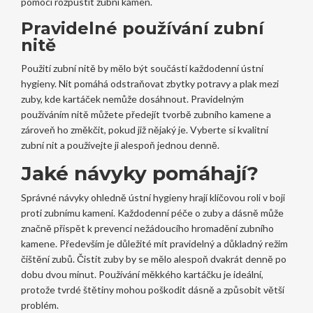
pomoci rozpustit zubní kámen.
Pravidelné používání zubní
nitě
Použití zubní nitě by mělo být součástí každodenní ústní
hygieny. Nit pomáhá odstraňovat zbytky potravy a plak mezi
zuby, kde kartáček nemůže dosáhnout. Pravidelným
používáním nitě můžete předejít tvorbě zubního kamene a
zároveň ho změkčit, pokud již nějaký je. Vyberte si kvalitní
zubní nit a používejte ji alespoň jednou denně.
Jaké návyky pomáhají?
Správné návyky ohledně ústní hygieny hrají klíčovou roli v boji
proti zubnímu kameni. Každodenní péče o zuby a dásně může
značně přispět k prevenci nežádoucího hromadění zubního
kamene. Především je důležité mít pravidelný a důkladný režim
čištění zubů. Čistit zuby by se mělo alespoň dvakrát denně po
dobu dvou minut. Používání měkkého kartáčku je ideální,
protože tvrdé štětiny mohou poškodit dásně a způsobit větší
problém.