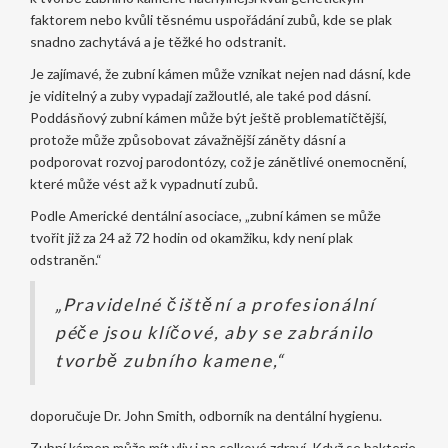
faktorem nebo kvůli těsnému uspořádání zubů, kde se plak
snadno zachytává a je těžké ho odstranit.
Je zajímavé, že zubní kámen může vznikat nejen nad dásní, kde
je viditelný a zuby vypadají zažloutlé, ale také pod dásní.
Poddásňový zubní kámen může být ještě problematičtější,
protože může způsobovat závažnější záněty dásní a
podporovat rozvoj parodontózy, což je zánětlivé onemocnění,
které může vést až k vypadnutí zubů.
Podle Americké dentální asociace, „zubní kámen se může
tvořit již za 24 až 72 hodin od okamžiku, kdy není plak
odstraněn.“
„Pravidelné čištění a profesionální
péče jsou klíčové, aby se zabránilo
tvorbě zubního kamene,“
doporučuje Dr. John Smith, odborník na dentální hygienu.
Zubní kámen může mít vliv i na celkové zdraví. Když se bakterie