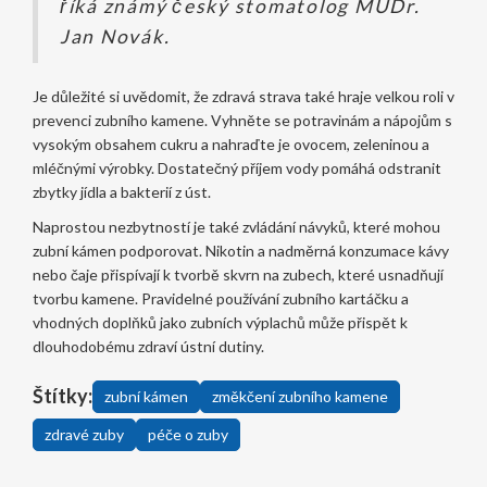
říká známý český stomatolog MUDr.
Jan Novák.
Je důležité si uvědomit, že zdravá strava také hraje velkou roli v
prevenci zubního kamene. Vyhněte se potravinám a nápojům s
vysokým obsahem cukru a nahraďte je ovocem, zeleninou a
mléčnými výrobky. Dostatečný příjem vody pomáhá odstranit
zbytky jídla a bakterií z úst.
Naprostou nezbytností je také zvládání návyků, které mohou
zubní kámen podporovat. Nikotin a nadměrná konzumace kávy
nebo čaje přispívají k tvorbě skvrn na zubech, které usnadňují
tvorbu kamene. Pravidelné používání zubního kartáčku a
vhodných doplňků jako zubních výplachů může přispět k
dlouhodobému zdraví ústní dutiny.
Štítky:
zubní kámen
změkčení zubního kamene
zdravé zuby
péče o zuby