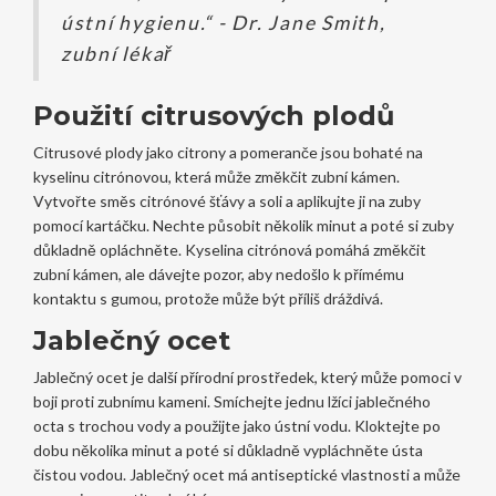
ústní hygienu.“ - Dr. Jane Smith,
zubní lékař
Použití citrusových plodů
Citrusové plody jako citrony a pomeranče jsou bohaté na
kyselinu citrónovou, která může změkčit zubní kámen.
Vytvořte směs citrónové šťávy a soli a aplikujte ji na zuby
pomocí kartáčku. Nechte působit několik minut a poté si zuby
důkladně opláchněte. Kyselina citrónová pomáhá změkčit
zubní kámen, ale dávejte pozor, aby nedošlo k přímému
kontaktu s gumou, protože může být příliš dráždivá.
Jablečný ocet
Jablečný ocet je další přírodní prostředek, který může pomoci v
boji proti zubnímu kameni. Smíchejte jednu lžíci jablečného
octa s trochou vody a použijte jako ústní vodu. Kloktejte po
dobu několika minut a poté si důkladně vypláchněte ústa
čistou vodou. Jablečný ocet má antiseptické vlastnosti a může