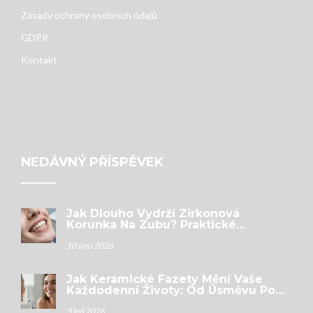
Zásady ochrany osobních údajů
GDPR
Kontakt
NEDÁVNÝ PŘÍSPĚVEK
Jak Dlouho Vydrží Zirkonová
Korunka Na Zubu? Praktické
Odpovědi Pro Pacienty
10 úno 2026
Jak Keramické Fazety Mění Vaše
Každodenní Životy: Od Úsměvu Po
Sebevědomí
3 led 2026