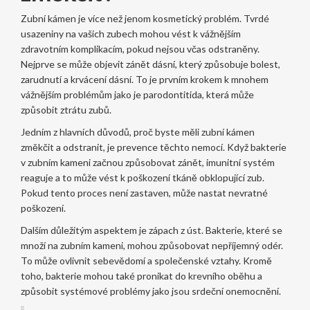
Zubní kámen je více než jenom kosmetický problém. Tvrdé
usazeniny na vašich zubech mohou vést k vážnějším
zdravotním komplikacím, pokud nejsou včas odstraněny.
Nejprve se může objevit zánět dásní, který způsobuje bolest,
zarudnutí a krvácení dásní. To je prvním krokem k mnohem
vážnějším problémům jako je parodontitida, která může
způsobit ztrátu zubů.
Jedním z hlavních důvodů, proč byste měli zubní kámen
změkčit a odstranit, je prevence těchto nemocí. Když bakterie
v zubním kameni začnou způsobovat zánět, imunitní systém
reaguje a to může vést k poškození tkáně obklopující zub.
Pokud tento proces není zastaven, může nastat nevratné
poškození.
Dalším důležitým aspektem je zápach z úst. Bakterie, které se
množí na zubním kameni, mohou způsobovat nepříjemný odér.
To může ovlivnit sebevědomí a společenské vztahy. Kromě
toho, bakterie mohou také pronikat do krevního oběhu a
způsobit systémové problémy jako jsou srdeční onemocnění.