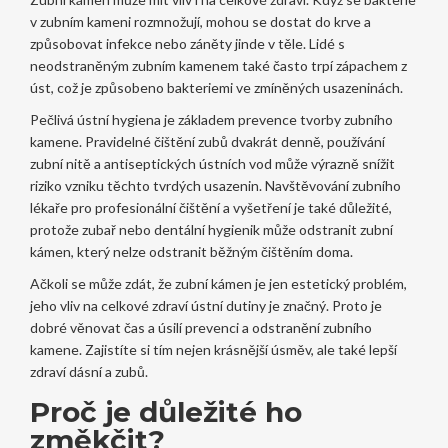
v zubním kameni rozmnožují, mohou se dostat do krve a
způsobovat infekce nebo záněty jinde v těle. Lidé s
neodstraněným zubním kamenem také často trpí zápachem z
úst, což je způsobeno bakteriemi ve zmíněných usazeninách.
Pečlivá ústní hygiena je základem prevence tvorby zubního
kamene. Pravidelné čištění zubů dvakrát denně, používání
zubní nitě a antiseptických ústních vod může výrazně snížit
riziko vzniku těchto tvrdých usazenin. Navštěvování zubního
lékaře pro profesionální čištění a vyšetření je také důležité,
protože zubař nebo dentální hygienik může odstranit zubní
kámen, který nelze odstranit běžným čištěním doma.
Ačkoli se může zdát, že zubní kámen je jen estetický problém,
jeho vliv na celkové zdraví ústní dutiny je značný. Proto je
dobré věnovat čas a úsilí prevenci a odstranění zubního
kamene. Zajistíte si tím nejen krásnější úsměv, ale také lepší
zdraví dásní a zubů.
Proč je důležité ho
změkčit?