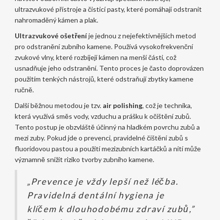
ultrazvukové přístroje a čisticí pasty, které pomáhají odstranit
nahromaděný kámen a plak.
Ultrazvukové ošetření
je jednou z nejefektivnějších metod
pro odstranění zubního kamene. Používá vysokofrekvenční
zvukové vlny, které rozbíjejí kámen na menší části, což
usnadňuje jeho odstranění. Tento proces je často doprovázen
použitím tenkých nástrojů, které odstraňují zbytky kamene
ručně.
Další běžnou metodou je tzv.
air polishing
, což je technika,
která využívá směs vody, vzduchu a prášku k očištění zubů.
Tento postup je obzvláště účinný na hladkém povrchu zubů a
mezi zuby. Pokud jde o prevenci, pravidelné čištění zubů s
fluoridovou pastou a použití mezizubních kartáčků a nití může
významně snížit riziko tvorby zubního kamene.
„Prevence je vždy lepší než léčba.
Pravidelná dentální hygiena je
klíčem k dlouhodobému zdraví zubů,”