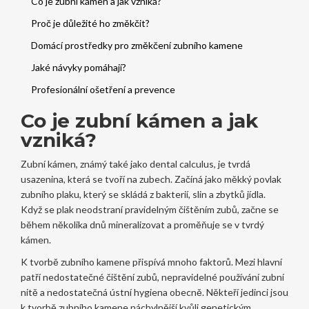
Co je zubní kámen a jak vzniká?
Proč je důležité ho změkčit?
Domácí prostředky pro změkčení zubního kamene
Jaké návyky pomáhají?
Profesionální ošetření a prevence
Co je zubní kámen a jak
vzniká?
Zubní kámen, známý také jako dental calculus, je tvrdá
usazenina, která se tvoří na zubech. Začíná jako měkký povlak
zubního plaku, který se skládá z bakterií, slin a zbytků jídla.
Když se plak neodstraní pravidelným čištěním zubů, začne se
během několika dnů mineralizovat a proměňuje se v tvrdý
kámen.
K tvorbě zubního kamene přispívá mnoho faktorů. Mezi hlavní
patří nedostatečné čištění zubů, nepravidelné používání zubní
nitě a nedostatečná ústní hygiena obecně. Někteří jedinci jsou
k tvorbě zubního kamene náchylnější kvůli genetickým