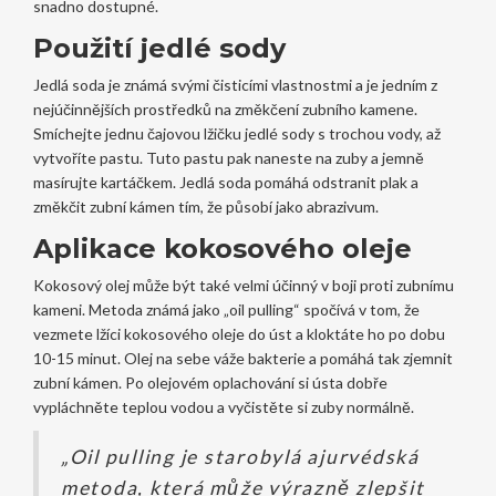
snadno dostupné.
Použití jedlé sody
Jedlá soda je známá svými čisticími vlastnostmi a je jedním z
nejúčinnějších prostředků na změkčení zubního kamene.
Smíchejte jednu čajovou lžičku jedlé sody s trochou vody, až
vytvoříte pastu. Tuto pastu pak naneste na zuby a jemně
masírujte kartáčkem. Jedlá soda pomáhá odstranit plak a
změkčit zubní kámen tím, že působí jako abrazivum.
Aplikace kokosového oleje
Kokosový olej může být také velmi účinný v boji proti zubnímu
kameni. Metoda známá jako „oil pulling“ spočívá v tom, že
vezmete lžíci kokosového oleje do úst a kloktáte ho po dobu
10-15 minut. Olej na sebe váže bakterie a pomáhá tak zjemnit
zubní kámen. Po olejovém oplachování si ústa dobře
vypláchněte teplou vodou a vyčistěte si zuby normálně.
„Oil pulling je starobylá ajurvédská
metoda, která může výrazně zlepšit