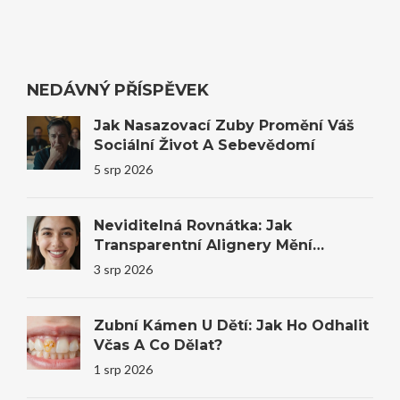
NEDÁVNÝ PŘÍSPĚVEK
Jak Nasazovací Zuby Promění Váš
Sociální Život A Sebevědomí
5 srp 2026
Neviditelná Rovnátka: Jak
Transparentní Alignery Mění
Úsměvy I Sebevědomí
3 srp 2026
Zubní Kámen U Dětí: Jak Ho Odhalit
Včas A Co Dělat?
1 srp 2026