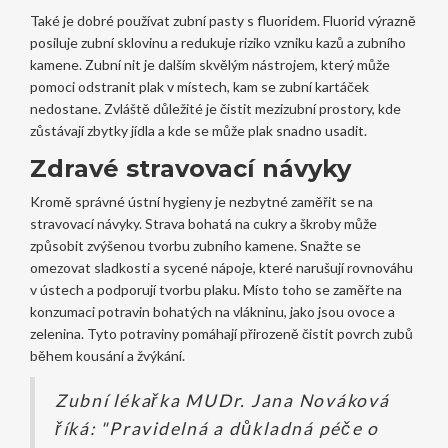
Také je dobré používat zubní pasty s fluoridem. Fluorid výrazně
posiluje zubní sklovinu a redukuje riziko vzniku kazů a zubního
kamene. Zubní nit je dalším skvělým nástrojem, který může
pomoci odstranit plak v místech, kam se zubní kartáček
nedostane. Zvláště důležité je čistit mezizubní prostory, kde
zůstávají zbytky jídla a kde se může plak snadno usadit.
Zdravé stravovací návyky
Kromě správné ústní hygieny je nezbytné zaměřit se na
stravovací návyky. Strava bohatá na cukry a škroby může
způsobit zvýšenou tvorbu zubního kamene. Snažte se
omezovat sladkosti a sycené nápoje, které narušují rovnováhu
v ústech a podporují tvorbu plaku. Místo toho se zaměřte na
konzumaci potravin bohatých na vlákninu, jako jsou ovoce a
zelenina. Tyto potraviny pomáhají přirozeně čistit povrch zubů
během kousání a žvýkání.
Zubní lékařka MUDr. Jana Nováková
říká: "Pravidelná a důkladná péče o