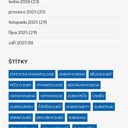
ledna 2026
(23)
prosince 2025
(25)
listopadu 2025
(29)
října 2025
(29)
září 2025
(8)
ŠTÍTKY
ESTETICKÁ STOMATOLOGIE
ZUBNÍ HYGIENA
BĚLENÍ ZUBŮ
PÉČE O ZUBY
STOMATOLOGIE
DENTÁLNÍ HYGIENA
ÚSTNÍ HYGIENA
ORTODONCIE
ZUBNÍ PÉČE
ÚSMĚV
ZUBNÍ KÁMEN
ČIŠTĚNÍ ZUBŮ
ZUBNÍ FAZETY
ZUBNÍ PLAK
ZDRAVÍ ZUBŮ
BROUŠENÍ ZUBŮ
ZUBNÍ KAZ