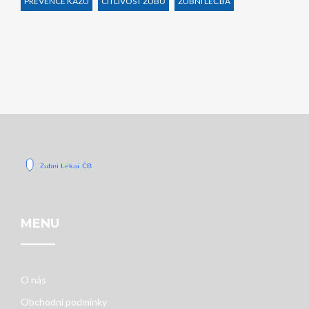
PREVENCE KAZU
CITLIVOST ZUBŮ
ZUBNÍ LÉČBA
MENU
O nás
Obchodní podmínky