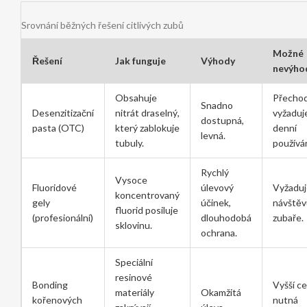
Srovnání běžných řešení citlivých zubů
Možné
Řešení
Jak funguje
Výhody
nevýho
Obsahuje
Přecho
Snadno
Desenzitizační
nitrát draselný,
vyžaduj
dostupná,
pasta (OTC)
který zablokuje
denní
levná.
tubuly.
používán
Rychlý
Vysoce
Fluoridové
úlevový
Vyžaduj
koncentrovaný
gely
účinek,
návštěv
fluorid posiluje
(profesionální)
dlouhodobá
zubaře.
sklovinu.
ochrana.
Speciální
resinové
Bonding
Vyšší ce
materiály
Okamžitá
kořenových
nutná