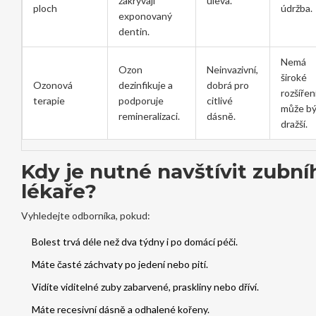
zakrývají
úleva.
ploch
údržba.
exponovaný
dentin.
Nemá
Ozon
Neinvazivní,
široké
Ozonová
dezinfikuje a
dobrá pro
rozšíření
terapie
podporuje
citlivé
může bý
remineralizaci.
dásně.
dražší.
Kdy je nutné navštívit
zubní
lékaře
?
Vyhledejte odborníka, pokud:
Bolest trvá déle než dva týdny i po domácí péči.
Máte časté záchvaty po jedení nebo pití.
Vidíte viditelné zuby zabarvené, praskliny nebo dříví.
Máte recesivní dásně a odhalené kořeny.