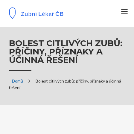
BOLEST CITLIVÝCH ZUBŮ:
PŘÍČINY, PŘÍZNAKY A
ÚČINNÁ ŘEŠENÍ
Domů
Bolest citlivých zubů: příčiny, příznaky a účinná
řešení