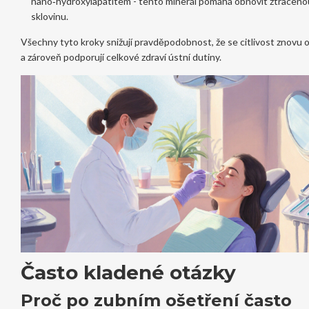
nano‑hydroxylapatitem - tento minerál pomáhá obnovit ztraceno
sklovinu.
Všechny tyto kroky snižují pravděpodobnost, že se citlivost znovu o
a zároveň podporují celkové zdraví ústní dutiny.
Často kladené otázky
Proč po zubním ošetření často