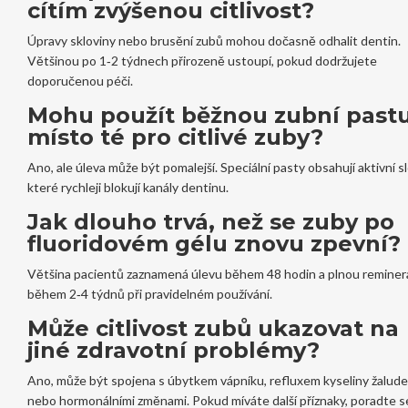
cítím zvýšenou citlivost?
Úpravy skloviny nebo brusění zubů mohou dočasně odhalit dentin.
Většinou po 1‑2 týdnech přirozeně ustoupí, pokud dodržujete
doporučenou péči.
Mohu použít běžnou zubní past
místo té pro citlivé zuby?
Ano, ale úleva může být pomalejší. Speciální pasty obsahují aktivní sl
které rychleji blokují kanály dentinu.
Jak dlouho trvá, než se zuby po
fluoridovém gélu znovu zpevní?
Většina pacientů zaznamená úlevu během 48 hodin a plnou reminera
během 2‑4 týdnů při pravidelném používání.
Může citlivost zubů ukazovat na
jiné zdravotní problémy?
Ano, může být spojena s úbytkem vápníku, refluxem kyseliny žalude
nebo hormonálními změnami. Pokud míváte další příznaky, poradte s