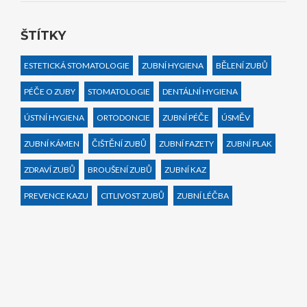
ŠTÍTKY
ESTETICKÁ STOMATOLOGIE
ZUBNÍ HYGIENA
BĚLENÍ ZUBŮ
PÉČE O ZUBY
STOMATOLOGIE
DENTÁLNÍ HYGIENA
ÚSTNÍ HYGIENA
ORTODONCIE
ZUBNÍ PÉČE
ÚSMĚV
ZUBNÍ KÁMEN
ČIŠTĚNÍ ZUBŮ
ZUBNÍ FAZETY
ZUBNÍ PLAK
ZDRAVÍ ZUBŮ
BROUŠENÍ ZUBŮ
ZUBNÍ KAZ
PREVENCE KAZU
CITLIVOST ZUBŮ
ZUBNÍ LÉČBA