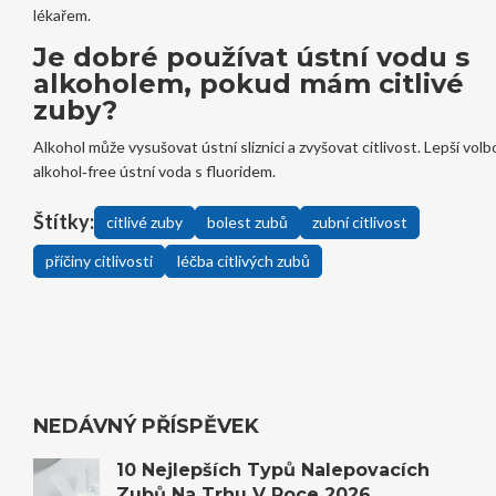
lékařem.
Je dobré používat ústní vodu s
alkoholem, pokud mám citlivé
zuby?
Alkohol může vysušovat ústní sliznici a zvyšovat citlivost. Lepší volb
alkohol‑free ústní voda s fluoridem.
Štítky:
citlivé zuby
bolest zubů
zubní citlivost
příčiny citlivosti
léčba citlivých zubů
NEDÁVNÝ PŘÍSPĚVEK
10 Nejlepších Typů Nalepovacích
Zubů Na Trhu V Roce 2026