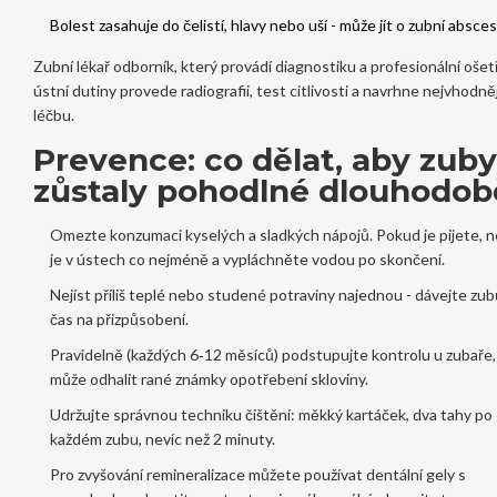
Bolest zasahuje do čelistí, hlavy nebo uší - může jít o zubní absces
Zubní lékař
odborník, který provádí diagnostiku a profesionální ošet
ústní dutiny
provede radiografii, test citlivosti a navrhne nejvhodněj
léčbu.
Prevence: co dělat, aby zuby
zůstaly pohodlné dlouhodob
Omezte konzumaci kyselých a sladkých nápojů. Pokud je pijete, 
je v ústech co nejméně a vypláchněte vodou po skončení.
Nejíst příliš teplé nebo studené potraviny najednou - dávejte zu
čas na přizpůsobení.
Pravidelně (každých 6‑12 měsíců) podstupujte kontrolu u zubaře,
může odhalit rané známky opotřebení skloviny.
Udržujte správnou techniku čištění: měkký kartáček, dva tahy po
každém zubu, nevíc než 2 minuty.
Pro zvyšování remineralizace můžete používat dentální gely s