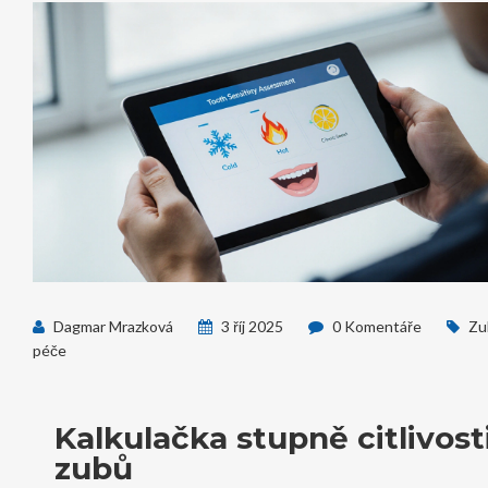
Dagmar Mrazková
3 říj 2025
0 Komentáře
Zu
péče
Kalkulačka stupně citlivost
zubů