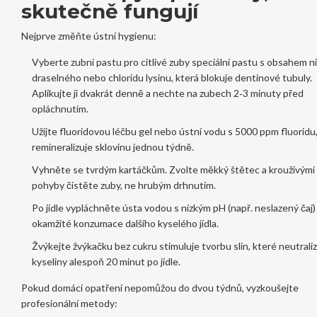
skutečně fungují
Nejprve změňte ústní hygienu:
Vyberte
zubní pastu pro citlivé zuby
speciální pastu s obsahem n
draselného nebo chloridu lysinu, která blokuje dentinové tubuly
.
Aplikujte ji dvakrát denně a nechte na zubech 2‑3 minuty před
opláchnutím.
Užijte
fluoridovou léčbu
gel nebo ústní vodu s 5000 ppm fluoridu,
remineralizuje sklovinu
jednou týdně.
Vyhněte se tvrdým kartáčkům. Zvolte měkký štětec a krouživými
pohyby čistěte zuby, ne hrubým drhnutím.
Po jídle vypláchněte ústa vodou s nízkým pH (např. neslazený čaj)
okamžité konzumace dalšího kyselého jídla.
Žvýkejte
žvýkačku bez cukru
stimuluje tvorbu slin, které neutraliz
kyseliny
alespoň 20 minut po jídle.
Pokud domácí opatření nepomůžou do dvou týdnů, vyzkoušejte
profesionální metody: