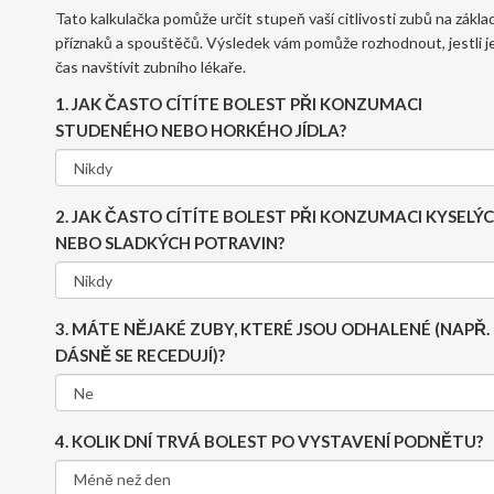
Tato kalkulačka pomůže určit stupeň vaší citlivosti zubů na zákla
příznaků a spouštěčů. Výsledek vám pomůže rozhodnout, jestli j
čas navštívit zubního lékaře.
1. JAK ČASTO CÍTÍTE BOLEST PŘI KONZUMACI
STUDENÉHO NEBO HORKÉHO JÍDLA?
2. JAK ČASTO CÍTÍTE BOLEST PŘI KONZUMACI KYSELÝ
NEBO SLADKÝCH POTRAVIN?
3. MÁTE NĚJAKÉ ZUBY, KTERÉ JSOU ODHALENÉ (NAPŘ.
DÁSNĚ SE RECEDUJÍ)?
4. KOLIK DNÍ TRVÁ BOLEST PO VYSTAVENÍ PODNĚTU?