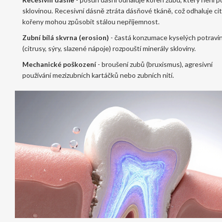
sklovinou.
Recesivní dásně
ztráta dásňové tkáně, což odhaluje cit
kořeny
mohou způsobit stálou nepříjemnost.
Zubní bílá skvrna (erosion)
- častá konzumace kyselých potravi
(citrusy, sýry, slazené nápoje) rozpouští minerály skloviny.
Mechanické poškození
- broušení zubů (bruxismus), agresivní
používání mezizubních kartáčků nebo zubních nití.