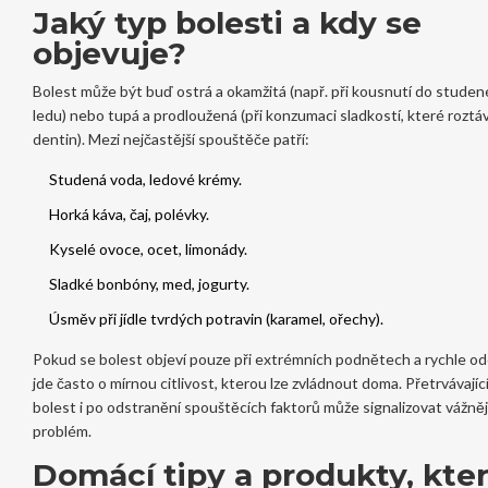
Jaký typ bolesti a kdy se
objevuje?
Bolest může být buď ostrá a okamžitá (např. při kousnutí do stude
ledu) nebo tupá a prodloužená (při konzumaci sladkostí, které roztáv
dentin). Mezi nejčastější spouštěče patří:
Studená voda, ledové krémy.
Horká káva, čaj, polévky.
Kyselé ovoce, ocet, limonády.
Sladké bonbóny, med, jogurty.
Úsměv při jídle tvrdých potravin (karamel, ořechy).
Pokud se bolest objeví pouze při extrémních podnětech a rychle od
jde často o mírnou citlivost, kterou lze zvládnout doma. Přetrvávajíc
bolest i po odstranění spouštěcích faktorů může signalizovat vážněj
problém.
Domácí tipy a produkty, kte