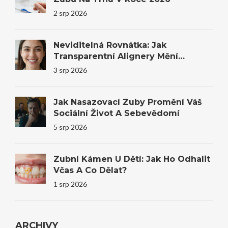
2 srp 2026
Neviditelná Rovnátka: Jak
Transparentní Alignery Mění
Úsměvy I Sebevědomí
3 srp 2026
Jak Nasazovací Zuby Promění Váš
Sociální Život A Sebevědomí
5 srp 2026
Zubní Kámen U Dětí: Jak Ho Odhalit
Včas A Co Dělat?
1 srp 2026
ARCHIVY