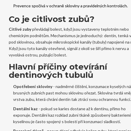
Prevence spočívá v ochraně skloviny a pravidelných kontrolách.
Co je
citlivost zubů
?
Citlivé zuby
převládají bolest, když jsou vystaveny teplotním nebo
chemickým podnětům
. Mechanismus je jednoduchý: dentin, tenká 
pod sklovinou, obsahuje mikroskopické kanály (tubuly) napojené na 
Když jsou tyto kanály otevřené, signál z okolí se šíří přímo k nervu a
vyvolává ostrou, pulzující bolest.
Hlavní příčiny otevírání
dentinových tubulů
Opotřebení skloviny
- nadměrné čištění, konzumace kyselých ná
brusných zubních past mohou sklovinu ořezat.
Sklovina
tvrdá vněj
vrstva zubu, která chrání dentin
tak ztrácí svou ochrannou funkci.
Dentální kaz
- pokud se karies dostane až k dentinu, přímo ho
exponuje.
Dentální kaz
rozklad zubní tkáně způsobený bakteriemi
kyselinou
je často spojený s bolestí při konzumaci sladkostí.
Recesivní dásně
- posun dásní odhaluje kořen zubu, který není p