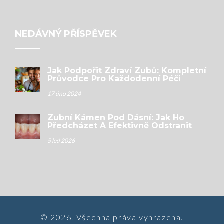
NEDÁVNÝ PŘÍSPĚVEK
Jak Podpořit Zdraví Zubů: Kompletní
Průvodce Pro Každodenní Péči
17 úno 2024
Zubní Kámen Pod Dásní: Jak Ho
Předcházet A Efektivně Odstranit
5 led 2026
© 2026. Všechna práva vyhrazena.