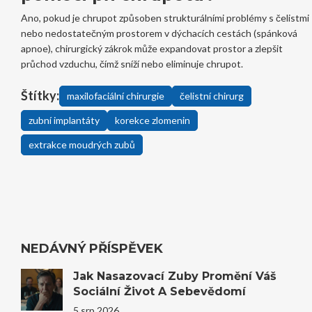
Ano, pokud je chrupot způsoben strukturálními problémy s čelistmi
nebo nedostatečným prostorem v dýchacích cestách (spánková
apnoe), chirurgický zákrok může expandovat prostor a zlepšit
průchod vzduchu, čímž sníží nebo eliminuje chrupot.
Štítky:
maxilofaciální chirurgie
čelistní chirurg
zubní implantáty
korekce zlomenin
extrakce moudrých zubů
NEDÁVNÝ PŘÍSPĚVEK
Jak Nasazovací Zuby Promění Váš
Sociální Život A Sebevědomí
5 srp 2026