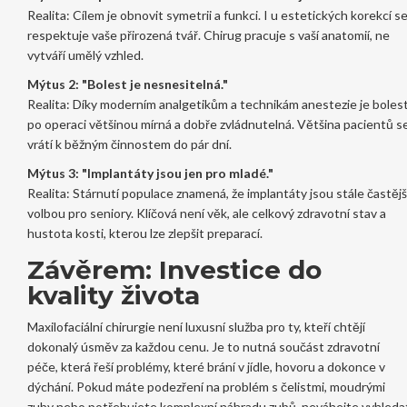
Realita: Cílem je obnovit symetrii a funkci. I u estetických korekcí s
respektuje vaše přirozená tvář. Chirug pracuje s vaší anatomií, ne
vytváří umělý vzhled.
Mýtus 2: "Bolest je nesnesitelná."
Realita: Díky moderním analgetikům a technikám anestezie je boles
po operaci většinou mírná a dobře zvládnutelná. Většina pacientů s
vrátí k běžným činnostem do pár dní.
Mýtus 3: "Implantáty jsou jen pro mladé."
Realita: Stárnutí populace znamená, že implantáty jsou stále častějš
volbou pro seniory. Klíčová není věk, ale celkový zdravotní stav a
hustota kosti, kterou lze zlepšit preparací.
Závěrem: Investice do
kvality života
Maxilofaciální chirurgie není luxusní služba pro ty, kteří chtějí
dokonalý úsměv za každou cenu. Je to nutná součást zdravotní
péče, která řeší problémy, které brání v jídle, hovoru a dokonce v
dýchání. Pokud máte podezření na problém s čelistmi, moudrými
zuby nebo potřebujete komplexní náhradu zubů, neváhejte vyhleda