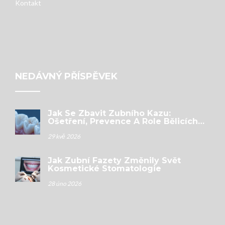
Kontakt
NEDÁVNÝ PŘÍSPĚVEK
Jak Se Zbavit Zubního Kazu:
Ošetření, Prevence A Role Bělicích
Pásek
29 kvě 2026
Jak Zubní Fazety Změnily Svět
Kosmetické Stomatologie
28 úno 2026