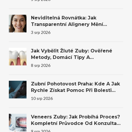
Neviditelná Rovnátka: Jak
Transparentní Alignery Mění
Úsměvy I Sebevědomí
3 srp 2026
Jak Vybělit Žluté Zuby: Ověřené
Metody, Domácí Tipy A
Profesionální Bělení
8 srp 2026
Zubní Pohotovost Praha: Kde A Jak
Rychle Získat Pomoc Při Bolesti
Zubu?
10 srp 2026
Veneers Zuby: Jak Probíhá Proces?
Kompletní Průvodce Od Konzultace
Po Výsledek
9 srp 2026