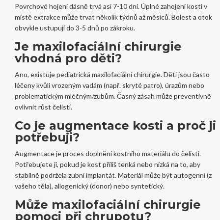
Povrchové hojení dásně trvá asi 7-10 dní. Úplné zahojení kosti v
místě extrakce může trvat několik týdnů až měsíců. Bolest a otok
obvykle ustupují do 3-5 dnů po zákroku.
Je maxilofaciální chirurgie
vhodná pro děti?
Ano, existuje pediatrická maxilofaciální chirurgie. Děti jsou často
léčeny kvůli vrozeným vadám (např. skryté patro), úrazům nebo
problematickým mléčným/zubům. Časný zásah může preventivně
ovlivnit růst čelistí.
Co je augmentace kosti a proč ji
potřebuji?
Augmentace je proces doplnění kostního materiálu do čelisti.
Potřebujete ji, pokud je kost příliš tenká nebo nízká na to, aby
stabilně podržela zubní implantát. Materiál může být autogenní (z
vašeho těla), allogenický (donor) nebo syntetický.
Může maxilofaciální chirurgie
pomoci při chrupotu?