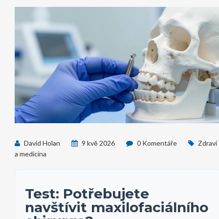
David Holan
9 kvě 2026
0 Komentáře
Zdraví
a medicína
Test: Potřebujete
navštívit maxilofaciálního