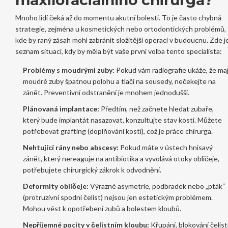
Mnoho lidí čeká až do momentu akutní bolesti. To je často chybná
strategie, zejména u kosmetických nebo ortodontických problémů,
kde by raný zásah mohl zabránit složitější operaci v budoucnu. Zde j
seznam situací, kdy by měla být vaše první volba tento specialista:
Problémy s moudrými zuby:
Pokud vám radiografie ukáže, že maj
moudré zuby špatnou polohu a tlačí na sousedy, nečekejte na
zánět. Preventivní odstranění je mnohem jednodušší.
Plánovaná implantace:
Předtím, než začnete hledat zubaře,
který bude implantát nasazovat, konzultujte stav kosti. Můžete
potřebovat grafting (doplňování kosti), což je práce chirurga.
Nehtující rány nebo abscesy:
Pokud máte v ústech hnisavý
zánět, který nereaguje na antibiotika a vyvolává otoky obličeje,
potřebujete chirurgický zákrok k odvodnění.
Deformity obličeje:
Výrazné asymetrie, podbradek nebo „pták“
(protruzivní spodní čelist) nejsou jen estetickým problémem.
Mohou vést k opotřebení zubů a bolestem kloubů.
Nepříjemné pocity v čelistním kloubu:
Křupání, blokování čelist