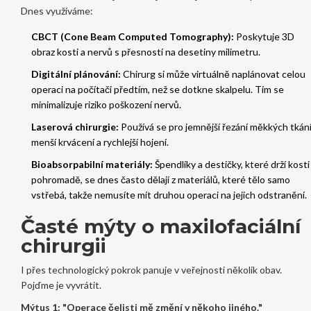
Dnes využíváme:
CBCT (Cone Beam Computed Tomography):
Poskytuje 3D
obraz kosti a nervů s přesností na desetiny milimetru.
Digitální plánování:
Chirurg si může virtuálně naplánovat celou
operaci na počítači předtím, než se dotkne skalpelu. Tím se
minimalizuje riziko poškození nervů.
Laserová chirurgie:
Používá se pro jemnější řezání měkkých tkání
menší krvácení a rychlejší hojení.
Bioabsorpabilní materiály:
Špendlíky a destičky, které drží kosti
pohromadě, se dnes často dělají z materiálů, které tělo samo
vstřebá, takže nemusíte mít druhou operaci na jejich odstranění.
Časté mýty o maxilofaciální
chirurgii
I přes technologický pokrok panuje v veřejnosti několik obav.
Pojďme je vyvrátit.
Mýtus 1: "Operace čelisti mě změní v někoho jiného."