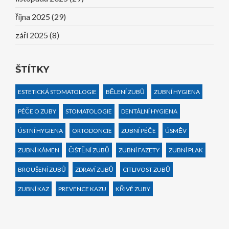
října 2025
(29)
září 2025
(8)
ŠTÍTKY
ESTETICKÁ STOMATOLOGIE
BĚLENÍ ZUBŮ
ZUBNÍ HYGIENA
PÉČE O ZUBY
STOMATOLOGIE
DENTÁLNÍ HYGIENA
ÚSTNÍ HYGIENA
ORTODONCIE
ZUBNÍ PÉČE
ÚSMĚV
ZUBNÍ KÁMEN
ČIŠTĚNÍ ZUBŮ
ZUBNÍ FAZETY
ZUBNÍ PLAK
BROUŠENÍ ZUBŮ
ZDRAVÍ ZUBŮ
CITLIVOST ZUBŮ
ZUBNÍ KAZ
PREVENCE KAZU
KŘIVÉ ZUBY