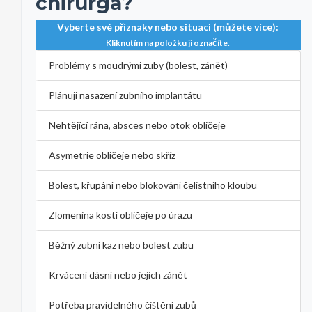
chirurga?
Vyberte své příznaky nebo situaci (můžete více):
Kliknutím na položku ji označíte.
Problémy s moudrými zuby (bolest, zánět)
Plánuji nasazení zubního implantátu
Nehtějící rána, absces nebo otok obličeje
Asymetrie obličeje nebo skříz
Bolest, křupání nebo blokování čelistního kloubu
Zlomenina kostí obličeje po úrazu
Běžný zubní kaz nebo bolest zubu
Krvácení dásní nebo jejich zánět
Potřeba pravidelného čištění zubů