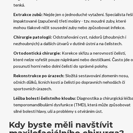
tenká.
Extrakce zubů:
Nejde jen o jednoduché vytažení. Specialista řeší
impaktované (zapučené) třetí moláry - tzv. moudré zuby, které
mohou tlakově ničit sousední zuby nebo způsobovat infekce.
Chirurgie patologií:
Odstraňování cyst, nádorů (zhoubných i
nezhoubných) a dalších útvarů v dutině ústní a na čelistech.
Ortodontická chirurgie:
Korekce skřízu a nerovností čelistí,
které nelze vyřešit pouze náplnkami nebo destičkami. Často jde o
posunutí horní nebo dolní čelisti do správné polohy.
Rekonstrukce po úrazech:
Složitá sestavování zlomenin nosu,
očních důlků, lícních kostí a čelistí po dopravních nehodách či
sportovních úrazech.
Léčba bolestí čelistního kloubu:
Diagnostika a chirurgická léčb
temporomandibulární dysfunkce (TMD), která může způsobovat
silné bolesti hlavy, uší a problémy s otvíráním úst.
Kdy byste měli navštívit
maxilofaciálního chirurga?