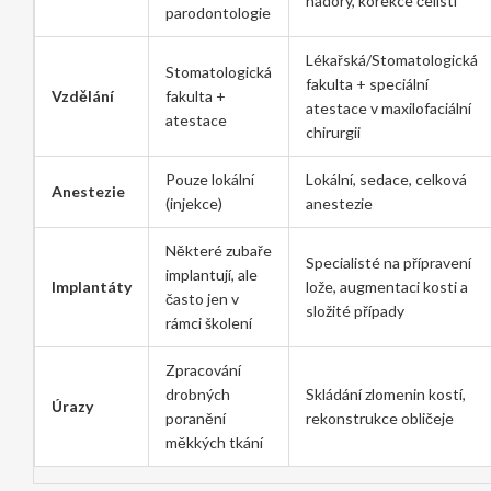
nádory, korekce čelistí
parodontologie
Lékařská/Stomatologická
Stomatologická
fakulta + speciální
Vzdělání
fakulta +
atestace v maxilofaciální
atestace
chirurgii
Pouze lokální
Lokální, sedace, celková
Anestezie
(injekce)
anestezie
Některé zubaře
Specialisté na přípravení
implantují, ale
Implantáty
lože, augmentaci kosti a
často jen v
složité případy
rámci školení
Zpracování
drobných
Skládání zlomenin kostí,
Úrazy
poranění
rekonstrukce obličeje
měkkých tkání