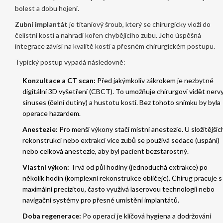
bolest a dobu hojení.
Zubní implantát
je
titaniový šroub, který se chirurgicky vloží do
čelistní kosti a nahradí kořen chybějícího zubu
. Jeho úspěšná
integrace závisí na kvalitě kosti a přesném chirurgickém postupu.
Typický postup vypadá následovně:
Konzultace a CT scan:
Před jakýmkoliv zákrokem je nezbytné
digitální 3D vyšetření (CBCT). To umožňuje chirurgovi vidět nervy
sinuses (čelní dutiny) a hustotu kosti. Bez tohoto snímku by byla
operace hazardem.
Anestezie:
Pro menší výkony stačí místní anestezie. U složitějšíc
rekonstrukcí nebo extrakcí více zubů se používá sedace (uspání)
nebo celková anestezie, aby byl pacient bezstarostný.
Vlastní výkon:
Trvá od půl hodiny (jednoduchá extrakce) po
několik hodin (komplexní rekonstrukce obličeje). Chirug pracuje s
maximální precizitou, často využívá laserovou technologii nebo
navigační systémy pro přesné umístění implantátů.
Doba regenerace:
Po operaci je klíčová hygiena a dodržování