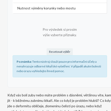
Nutnost výměny korunky nebo mostu
Pro výsledek si prosím
výše vyberte příznaky.
Resetovat výběr
Poznámka:
Tento nástroj slouží pouze pro informační účely a
nenahrazuje odborné lékařské vyšetření. V případě akutní bolesti
nebo úrazu vyhledejte ihned pomoc.
Když vás bolí zuby nebo máte problém s dásněmi, většinou víte, ka
jít - k běžnému zubnímu lékaři. Ale co když je problém hlubší? Co kdy
jde o deformitu obličeje, zlomeninu čelisti po úrazu, nebo když