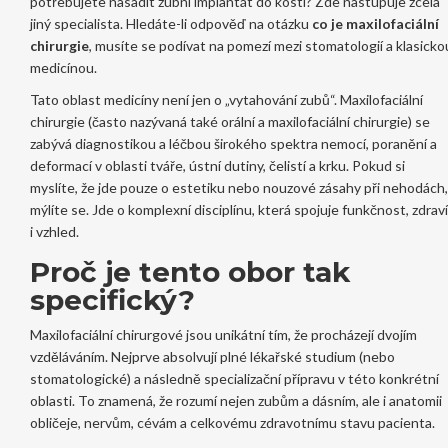
potřebujete nasadit zubní implantát do kosti? Zde nastupuje zcela
jiný specialista. Hledáte-li odpověď na otázku
co je maxilofaciální
chirurgie
, musíte se podívat na pomezí mezi stomatologií a klasicko
medicínou.
Tato oblast medicíny není jen o „vytahování zubů“. Maxilofaciální
chirurgie (často nazývaná také orální a maxilofaciální chirurgie) se
zabývá diagnostikou a léčbou širokého spektra nemocí, poranění a
deformací v oblasti tváře, ústní dutiny, čelistí a krku. Pokud si
myslíte, že jde pouze o estetiku nebo nouzové zásahy při nehodách,
mýlíte se. Jde o komplexní disciplínu, která spojuje funkčnost, zdraví
i vzhled.
Proč je tento obor tak
specifický?
Maxilofaciální chirurgové jsou unikátní tím, že procházejí dvojím
vzděláváním. Nejprve absolvují plné lékařské studium (nebo
stomatologické) a následně specializační přípravu v této konkrétní
oblasti. To znamená, že rozumí nejen zubům a dásním, ale i anatomii
obličeje, nervům, cévám a celkovému zdravotnímu stavu pacienta.