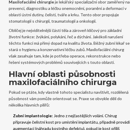
Maxilofaciální chirurgie
je
lekářský specializační obor zaměřený na
prevenci, diagnostiku a léčbu onemocnění, poranění a deformací v
oblasti ústní dutiny, čelistí, tváře a krku
. Tento obor propojuje
stomatologii s chirurgií, traumatologií a onkologií.
Obličej je nejviditelnější částí těla a zároveň klíčový pro základní
životní funkce: žvýkání, polykání, řeč a dýchání. Jakékoli narušení
těchto funkcí má přímý dopad na kvalitu života. Běžný zubní lékař se
stará o hygienu a konzervativní léčbu zubů. Maxilofaciální chirurg
však zasahuje tam, kde je potřeba operace, rekonstrukce nebo
řešení systémových problémů souvisejících s touto oblastí.
Hlavní oblasti působnosti
maxilofaciálního chirurga
Pokud se ptáte, kdy vlastně tohoto specialistu navštívit, rozdělená
působnost vám pomůže orientovat se. Praxe se obvykle dělí do
několika hlavních pilířů:
Zubní implantologie:
Jedno z nejčastějších volání. Chirug
připravuje čelistní kost pro umístění implantátu, případně provádí
augmentaci (náhradu kostního defektu), pokud je kost příliš