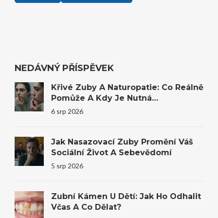
NEDÁVNÝ PŘÍSPĚVEK
Křivé Zuby A Naturopatie: Co Reálně
Pomůže A Kdy Je Nutná
Stomatologie
6 srp 2026
Jak Nasazovací Zuby Promění Váš
Sociální Život A Sebevědomí
5 srp 2026
Zubní Kámen U Dětí: Jak Ho Odhalit
Včas A Co Dělat?