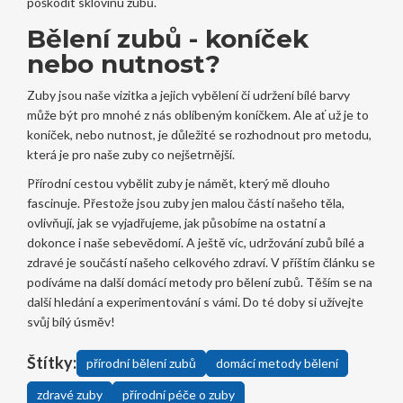
poškodit sklovinu zubů.
Bělení zubů - koníček
nebo nutnost?
Zuby jsou naše vizitka a jejich vybělení či udržení bílé barvy
může být pro mnohé z nás oblíbeným koníčkem. Ale ať už je to
koníček, nebo nutnost, je důležité se rozhodnout pro metodu,
která je pro naše zuby co nejšetrnější.
Přírodní cestou vybělit zuby je námět, který mě dlouho
fascinuje. Přestože jsou zuby jen malou částí našeho těla,
ovlivňují, jak se vyjadřujeme, jak působíme na ostatní a
dokonce i naše sebevědomí. A ještě víc, udržování zubů bílé a
zdravé je součástí našeho celkového zdraví. V příštím článku se
podíváme na další domácí metody pro bělení zubů. Těším se na
další hledání a experimentování s vámi. Do té doby si užívejte
svůj bílý úsměv!
Štítky:
přírodní bělení zubů
domácí metody bělení
zdravé zuby
přírodní péče o zuby