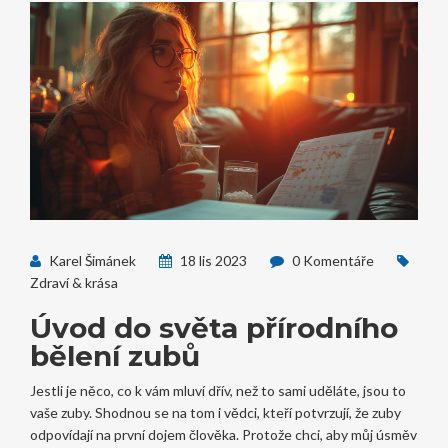
Karel Šimánek
18 lis 2023
0 Komentáře
Zdraví & krása
Úvod do světa přírodního
bělení zubů
Jestli je něco, co k vám mluví dřív, než to sami uděláte, jsou to
vaše zuby. Shodnou se na tom i vědci, kteří potvrzují, že zuby
odpovídají na první dojem člověka. Protože chci, aby můj úsměv