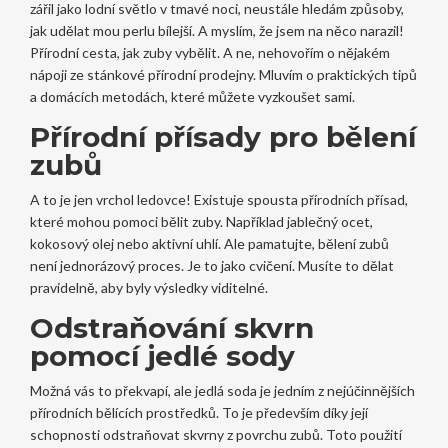
zářil jako lodní světlo v tmavé noci, neustále hledám způsoby,
jak udělat mou perlu bílejší. A myslím, že jsem na něco narazil!
Přírodní cesta, jak zuby vybělit. A ne, nehovořím o nějakém
nápoji ze stánkové přírodní prodejny. Mluvím o praktických tipů
a domácích metodách, které můžete vyzkoušet sami.
Přírodní přísady pro bělení
zubů
A to je jen vrchol ledovce! Existuje spousta přírodních přísad,
které mohou pomoci bělit zuby. Například jablečný ocet,
kokosový olej nebo aktivní uhlí. Ale pamatujte, bělení zubů
není jednorázový proces. Je to jako cvičení. Musíte to dělat
pravidelně, aby byly výsledky viditelné.
Odstraňování skvrn
pomocí jedlé sody
Možná vás to překvapí, ale jedlá soda je jedním z nejúčinnějších
přírodních bělících prostředků. To je především díky její
schopnosti odstraňovat skvrny z povrchu zubů. Toto použití