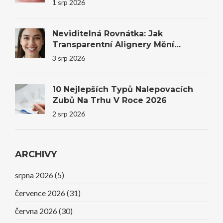
1 srp 2026
Neviditelná Rovnátka: Jak
Transparentní Alignery Mění
Úsměvy I Sebevědomí
3 srp 2026
10 Nejlepších Typů Nalepovacích
Zubů Na Trhu V Roce 2026
2 srp 2026
ARCHIVY
srpna 2026
(5)
července 2026
(31)
června 2026
(30)