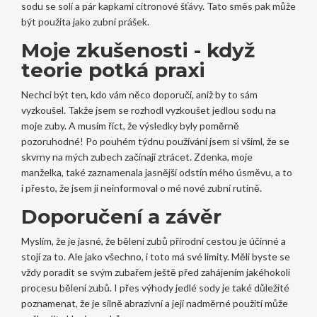
sodu se solí a pár kapkami citronové šťávy. Tato směs pak může
být použita jako zubní prášek.
Moje zkušenosti - když
teorie potká praxi
Nechci být ten, kdo vám něco doporučí, aniž by to sám
vyzkoušel. Takže jsem se rozhodl vyzkoušet jedlou sodu na
moje zuby. A musím říct, že výsledky byly poměrně
pozoruhodné! Po pouhém týdnu používání jsem si všiml, že se
skvrny na mých zubech začínají ztrácet. Zdenka, moje
manželka, také zaznamenala jasnější odstín mého úsměvu, a to
i přesto, že jsem ji neinformoval o mé nové zubní rutině.
Doporučení a závěr
Myslím, že je jasné, že bělení zubů přírodní cestou je účinné a
stojí za to. Ale jako všechno, i toto má své limity. Měli byste se
vždy poradit se svým zubařem ještě před zahájením jakéhokoli
procesu bělení zubů. I přes výhody jedlé sody je také důležité
poznamenat, že je silně abrazivní a její nadměrné použití může