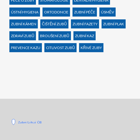
PÉČE O ZUBY
STOMATOLOGIE
DENTÁLNÍ HYGIENA
ÚSTNÍ HYGIENA
ORTODONCIE
ZUBNÍ PÉČE
ÚSMĚV
ZUBNÍ KÁMEN
ČIŠTĚNÍ ZUBŮ
ZUBNÍ FAZETY
ZUBNÍ PLAK
ZDRAVÍ ZUBŮ
BROUŠENÍ ZUBŮ
ZUBNÍ KAZ
PREVENCE KAZU
CITLIVOST ZUBŮ
KŘIVÉ ZUBY