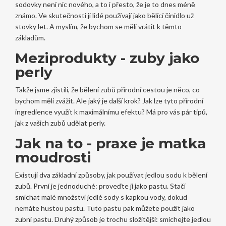
sodovky není nic nového, a to i přesto, že je to dnes méně
známo. Ve skutečnosti ji lidé používají jako bělící činidlo už
stovky let. A myslím, že bychom se měli vrátit k těmto
základům.
Meziprodukty - zuby jako
perly
Takže jsme zjistili, že bělení zubů přírodní cestou je něco, co
bychom měli zvážit. Ale jaký je další krok? Jak lze tyto přírodní
ingredience využít k maximálnímu efektu? Má pro vás pár tipů,
jak z vašich zubů udělat perly.
Jak na to - praxe je matka
moudrosti
Existují dva základní způsoby, jak používat jedlou sodu k bělení
zubů. První je jednoduché: proveďte ji jako pastu. Stačí
smíchat malé množství jedlé sody s kapkou vody, dokud
nemáte hustou pastu. Tuto pastu pak můžete použít jako
zubní pastu. Druhý způsob je trochu složitější: smíchejte jedlou