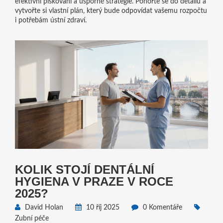
efektivní pískování a úsporné strategie. Ponořte se do detailů a
vytvořte si vlastní plán, který bude odpovídat vašemu rozpočtu
i potřebám ústní zdraví.
KOLIK STOJÍ DENTÁLNÍ
HYGIENA V PRAZE V ROCE
2025?
David Holan
10 říj 2025
0 Komentáře
Zubní péče