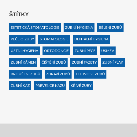
ŠTÍTKY
ESTETICKÁ STOMATOLOGIE
ZUBNÍ HYGIENA
BĚLENÍ ZUBŮ
PÉČE O ZUBY
STOMATOLOGIE
DENTÁLNÍ HYGIENA
ÚSTNÍ HYGIENA
ORTODONCIE
ZUBNÍ PÉČE
ÚSMĚV
ZUBNÍ KÁMEN
ČIŠTĚNÍ ZUBŮ
ZUBNÍ FAZETY
ZUBNÍ PLAK
BROUŠENÍ ZUBŮ
ZDRAVÍ ZUBŮ
CITLIVOST ZUBŮ
ZUBNÍ KAZ
PREVENCE KAZU
KŘIVÉ ZUBY