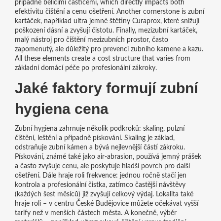
případně bělícími částicemi
, which directly impacts both
efektivitu čištění a cenu ošetření. Another cornerstone is
zubní
kartáček
,
například ultra jemné štětiny Curaprox, které snižují
poškození dásní a zvyšují čistotu
. Finally,
mezizubní kartáček
,
malý nástroj pro čištění mezizubních prostor, často
zapomenutý, ale důležitý pro prevenci zubního kamene a kazu
.
All these elements create a cost structure that varies from
základní domácí péče po profesionální zákroky.
Jaké faktory formují
zubní
hygiena cena
Zubní hygiena zahrnuje několik podkroků: skaling, pulzní
čištění, leštění a případně pískování. Skaling je základ,
odstraňuje zubní kámen a bývá nejlevnější částí zákroku.
Pískování, známé také jako air‑abrasion, používá jemný prášek
a často zvyšuje cenu, ale poskytuje hladší povrch pro další
ošetření. Dále hraje roli frekvence: jednou ročně stačí jen
kontrola a profesionální čistka, zatímco častější návštěvy
(každých šest měsíců) již zvyšují celkový výdaj. Lokalita také
hraje roli – v centru České Budějovice můžete očekávat vyšší
tarify než v menších částech města. A konečně, výběr