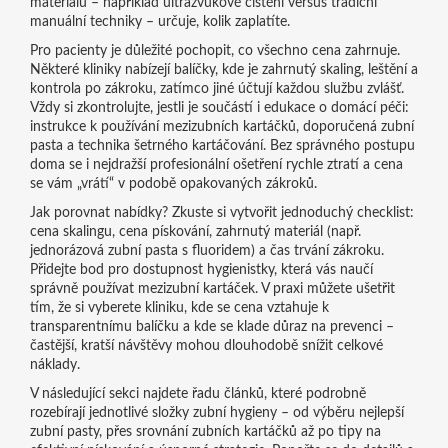
materiálů – například ultrazvukové čištění versus tradiční
manuální techniky – určuje, kolik zaplatíte.
Pro pacienty je důležité pochopit, co všechno cena zahrnuje.
Některé kliniky nabízejí balíčky, kde je zahrnutý skaling, leštění a
kontrola po zákroku, zatímco jiné účtují každou službu zvlášť.
Vždy si zkontrolujte, jestli je součástí i edukace o domácí péči:
instrukce k používání mezizubních kartáčků, doporučená zubní
pasta a technika šetrného kartáčování. Bez správného postupu
doma se i nejdražší profesionální ošetření rychle ztratí a cena
se vám „vrátí“ v podobě opakovaných zákroků.
Jak porovnat nabídky? Zkuste si vytvořit jednoduchý checklist:
cena skalingu, cena pískování, zahrnutý materiál (např.
jednorázová zubní pasta s fluoridem) a čas trvání zákroku.
Přidejte bod pro dostupnost hygienistky, která vás naučí
správně používat mezizubní kartáček. V praxi můžete ušetřit
tím, že si vyberete kliniku, kde se cena vztahuje k
transparentnímu balíčku a kde se klade důraz na prevenci –
častější, kratší návštěvy mohou dlouhodobě snížit celkové
náklady.
V následující sekci najdete řadu článků, které podrobně
rozebírají jednotlivé složky zubní hygieny – od výběru nejlepší
zubní pasty, přes srovnání zubních kartáčků až po tipy na