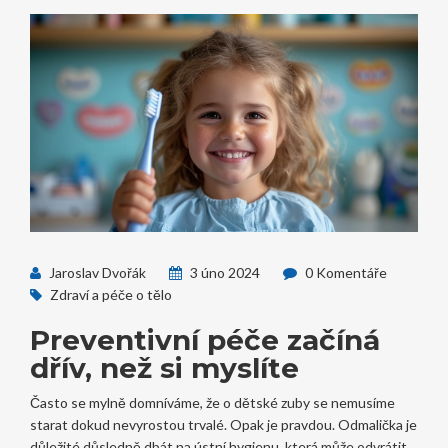
Jaroslav Dvořák
3 úno 2024
0 Komentáře
Zdraví a péče o tělo
Preventivní péče začíná
dřív, než si myslíte
Často se mylně domníváme, že o dětské zuby se nemusíme
starat dokud nevyrostou trvalé. Opak je pravdou. Odmalička je
důležité důsledně dbát na ústní hygienu, která může odvrátit