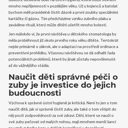
mnoho nepříjemností v pozdějším věku. Už u kojenců a batolat
bychom měli pravidelně čistit dásně a první zoubky speciálními
kartáčky či gázou. Tím předcházíme vzniku zubního plaku a
zavádíme rituál, který může dítěti ušetřit mnoho bolesti.
Jen málokdo ví, že první návštěva u dětského stomatologa by
měla proběhnout již okolo prvního roku věku dítěte. Tentokrát
nejde primárně o zákrok, ale o adaptaci na prostředí ordinace a
preventivní prohlídku. Včasnou návštěvou se dá odhalit řada
potenciálních problémů, které by jinak zůstaly nepovšimnuté
až do vážnějšího stádia.
Naučit děti správné péči o
zuby je investice do jejich
budoucnosti
Výchova k správné ústní hygieně je kritická. Není to jen o tom
naučit dítě, jak si správně čistit zuby, ale také o tom vštípit do
něj pocit zodpovědnosti za své zdraví. Děti, které se naučí o
své zuby pečovat od malých nohou, mají mnohem menší šanci
na vznik zubního kazu a dalších komplikací v dospělosti.