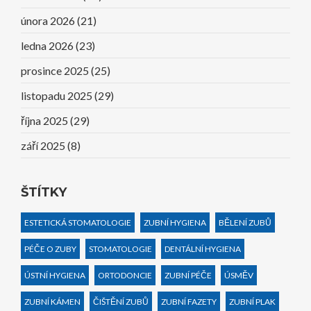
února 2026
(21)
ledna 2026
(23)
prosince 2025
(25)
listopadu 2025
(29)
října 2025
(29)
září 2025
(8)
ŠTÍTKY
ESTETICKÁ STOMATOLOGIE
ZUBNÍ HYGIENA
BĚLENÍ ZUBŮ
PÉČE O ZUBY
STOMATOLOGIE
DENTÁLNÍ HYGIENA
ÚSTNÍ HYGIENA
ORTODONCIE
ZUBNÍ PÉČE
ÚSMĚV
ZUBNÍ KÁMEN
ČIŠTĚNÍ ZUBŮ
ZUBNÍ FAZETY
ZUBNÍ PLAK