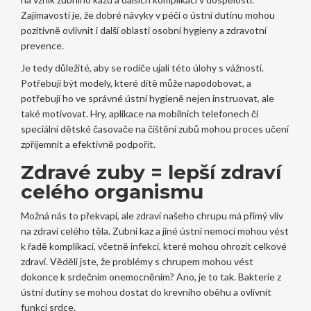
Zajímavostí je, že dobré návyky v péči o ústní dutinu mohou
pozitivně ovlivnit i další oblasti osobní hygieny a zdravotní
prevence.
Je tedy důležité, aby se rodiče ujali této úlohy s vážností.
Potřebují být modely, které dítě může napodobovat, a
potřebují ho ve správné ústní hygieně nejen instruovat, ale
také motivovat. Hry, aplikace na mobilních telefonech či
speciální dětské časovače na čištění zubů mohou proces učení
zpříjemnit a efektivně podpořit.
Zdravé zuby = lepší zdraví
celého organismu
Možná nás to překvapí, ale zdraví našeho chrupu má přímý vliv
na zdraví celého těla. Zubní kaz a jiné ústní nemoci mohou vést
k řadě komplikací, včetně infekcí, které mohou ohrozit celkové
zdraví. Věděli jste, že problémy s chrupem mohou vést
dokonce k srdečním onemocněním? Ano, je to tak. Bakterie z
ústní dutiny se mohou dostat do krevního oběhu a ovlivnit
funkci srdce.