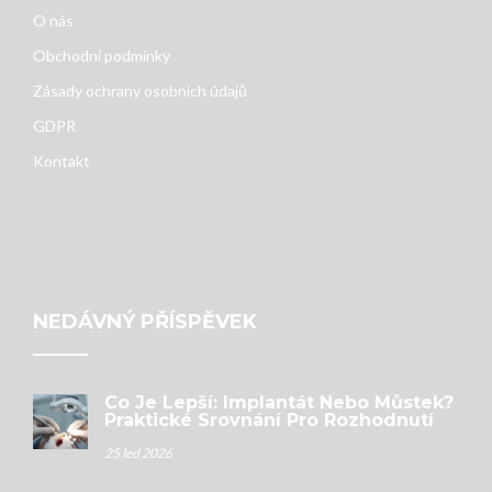
O nás
Obchodní podmínky
Zásady ochrany osobních údajů
GDPR
Kontakt
NEDÁVNÝ PŘÍSPĚVEK
Co Je Lepší: Implantát Nebo Můstek?
Praktické Srovnání Pro Rozhodnutí
25 led 2026