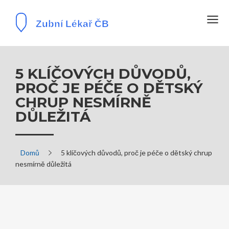
5 KLÍČOVÝCH DŮVODŮ,
PROČ JE PÉČE O DĚTSKÝ
CHRUP NESMÍRNĚ
DŮLEŽITÁ
Domů
5 klíčových důvodů, proč je péče o dětský chrup
nesmírně důležitá