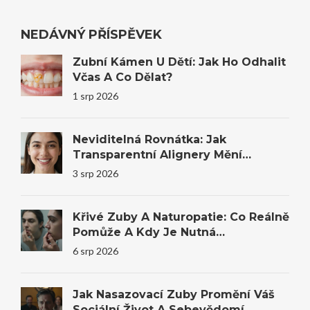
NEDÁVNÝ PŘÍSPĚVEK
Zubní Kámen U Dětí: Jak Ho Odhalit
Včas A Co Dělat?
1 srp 2026
Neviditelná Rovnátka: Jak
Transparentní Alignery Mění
Úsměvy I Sebevědomí
3 srp 2026
Křivé Zuby A Naturopatie: Co Reálně
Pomůže A Kdy Je Nutná
Stomatologie
6 srp 2026
Jak Nasazovací Zuby Promění Váš
Sociální Život A Sebevědomí