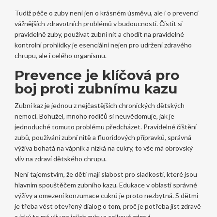
Tudíž péče o zuby není jen o krásném úsměvu, ale i o prevenci
vážnějších zdravotních problémů v budoucnosti. Čistit si
pravidelně zuby, používat zubní nit a chodit na pravidelné
kontrolní prohlídky je esenciální nejen pro udržení zdravého
chrupu, ale i celého organismu.
Prevence je klíčová pro
boj proti zubnímu kazu
Zubní kaz je jednou z nejčastějších chronických dětských
nemocí. Bohužel, mnoho rodičů si neuvědomuje, jak je
jednoduché tomuto problému předcházet. Pravidelné čištění
zubů, používání zubní nitě a fluoridových přípravků, správná
výživa bohatá na vápník a nízká na cukry, to vše má obrovský
vliv na zdraví dětského chrupu.
Není tajemstvím, že děti mají slabost pro sladkosti, které jsou
hlavním spouštěčem zubního kazu. Edukace v oblasti správné
výživy a omezení konzumace cukrů je proto nezbytná. S dětmi
je třeba vést otevřený dialog o tom, proč je potřeba jíst zdravě
a jaký to má vliv na jejich zuby a celkové zdraví.