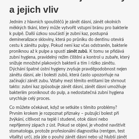
a jejich vliv
Jedním z hlavních spouštěčů je
zánět dásní
,
zánět okolních
měkkých tkání, který může vytvořit vstupní bránu pro bakterie
k pulpě
. Další úzkou součástí je
zubní kaz
,
postupná
demineralizace skloviny, která po průniku do dentinu otevírá
cestu k zánětu pulpy
. Pokud není kaz včas odstraněn, bakterie
proniknou až k pulpe a spustí
zánět zubů
. K tomu se přidává
zubní hygiena
,
pravidelný režim čištění a kontrol u zubaře, který
snižuje množství plakových bakterií a tím i riziko zánětu
.
Dýchání špatné ústní hygieny zvyšuje pravděpodobnost nejen
zánětu dásní, ale i bolesti zubů, která často upozorňuje na
začínající zánět zubu. Vztahy mezi těmito entitami lze shrnout
takto: zubní kaz způsobuje zánět dásní, zánět dásní umožňuje
bakteriím proniknout do pulp, a nedostatečná zubní hygiena
urychluje celý proces.
Co můžete očekávat, když se setkáte s těmito problémy?
Prvním krokem je rozpoznat příznaky – pulzující bolest při
žvýkání, citlivost na teplé i studené, otok dásní nebo
nepříjemný zápach z úst. Pokud se objeví, je vhodné navštívit
stomatologa, protože profesionální diagnostika (rentgen, test
vitality) určí, zda jde o pouhý zánět dásní nebo už hlubší zánět