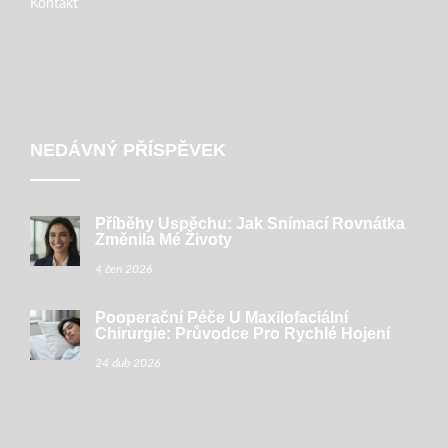
Kontakt
NEDÁVNÝ PŘÍSPĚVEK
Příběhy Úspěchu: Jak Snímací Rovnátka
Změnila Mé Životy
4 čen 2026
Pooperační Péče U Maxilofaciální
Chirurgie: Průvodce Pro Rychlé Hojení
24 dub 2026