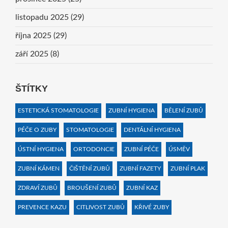
listopadu 2025
(29)
října 2025
(29)
září 2025
(8)
ŠTÍTKY
ESTETICKÁ STOMATOLOGIE
ZUBNÍ HYGIENA
BĚLENÍ ZUBŮ
PÉČE O ZUBY
STOMATOLOGIE
DENTÁLNÍ HYGIENA
ÚSTNÍ HYGIENA
ORTODONCIE
ZUBNÍ PÉČE
ÚSMĚV
ZUBNÍ KÁMEN
ČIŠTĚNÍ ZUBŮ
ZUBNÍ FAZETY
ZUBNÍ PLAK
ZDRAVÍ ZUBŮ
BROUŠENÍ ZUBŮ
ZUBNÍ KAZ
PREVENCE KAZU
CITLIVOST ZUBŮ
KŘIVÉ ZUBY