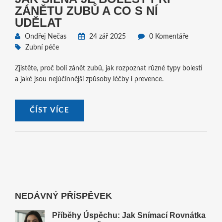
ZÁNĚTU ZUBŮ A CO S NÍ
UDĚLAT
Ondřej Nečas
24 zář 2025
0 Komentáře
Zubní péče
Zjistěte, proč bolí zánět zubů, jak rozpoznat různé typy bolesti
a jaké jsou nejúčinnější způsoby léčby i prevence.
ČÍST VÍCE
NEDÁVNÝ PŘÍSPĚVEK
Příběhy Úspěchu: Jak Snímací Rovnátka