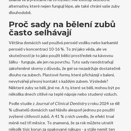
alternativy, které nejen fungují lépe, ale také chrání vaše zuby
dlouhodobě.
Proč sady na bělení zubů
často selhávají
Většina domácích sad používá peroxid vodíku nebo karbamid
peroxid v koncentraci 10-16 %. To zní jako věda, ale ve
skutečnosti je to jako použít bělící prostředek na kávovou
šálku - funguje, ale jen na povrchu. Tyto sady neodstraňují
zakořeněné skvrny z důvodu, že gel se nezadržuje dostatečně
dlouho na zubech. Plastové formy, které přicházejí v balení,
nevytvářejí přesný kontakt s každým zubem. Výsledek?
Některé zuby se bělí, jiné ne. A ty, které se bělí, mohou být po
několika dnech citlivé na teplé nápoje nebo studený vzduch.
Podle studie z
Journal of Clinical Dentistry
z roku 2024 se 68
% uživatelů domácích sad hlásilo alespoň jednou po použití
zvýšené citlivosti zubů. A 41 % z nich uvedlo, že efekt trval
méně než tři měsíce. To znamená, že za rok můžete utratit
několik tisíc korun za opakované nákupy - a stále nemít ten