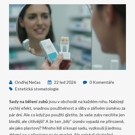
Ondřej Nečas
22 led 2026
0 Komentáře
Estetická stomatologie
Sady na bělení zubů
jsou v obchodě na každém rohu. Nabízejí
rychlý efekt, snadnou použitelnost a sliby o zářivém úsměvu za
pár dní. Ale co když po použití zjistíte, že vaše zuby necítíte jen
bledší, ale citlivější? A že ten „bílý“ úsměv vypadá ne přirozeně,
ale jako plastový? Mnoho lidí si koupí sadu, vyzkouší ji jednou,
zklamá se a přestane na to myslet. Ale existují skutečné