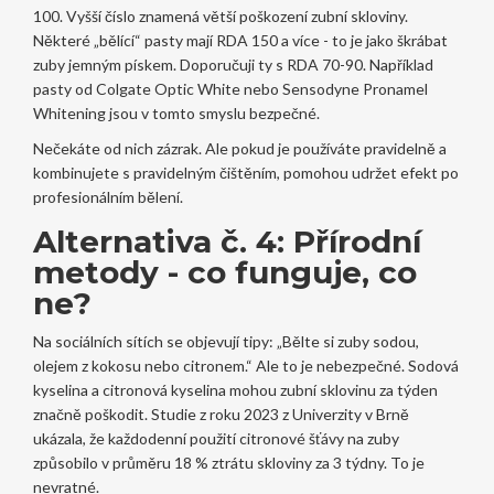
100. Vyšší číslo znamená větší poškození zubní skloviny.
Některé „bělící“ pasty mají RDA 150 a více - to je jako škrábat
zuby jemným pískem. Doporučuji ty s RDA 70-90. Například
pasty od Colgate Optic White nebo Sensodyne Pronamel
Whitening jsou v tomto smyslu bezpečné.
Nečekáte od nich zázrak. Ale pokud je používáte pravidelně a
kombinujete s pravidelným čištěním, pomohou udržet efekt po
profesionálním bělení.
Alternativa č. 4: Přírodní
metody - co funguje, co
ne?
Na sociálních sítích se objevují tipy: „Bělte si zuby sodou,
olejem z kokosu nebo citronem.“ Ale to je nebezpečné. Sodová
kyselina a citronová kyselina mohou zubní sklovinu za týden
značně poškodit. Studie z roku 2023 z Univerzity v Brně
ukázala, že každodenní použití citronové šťávy na zuby
způsobilo v průměru 18 % ztrátu skloviny za 3 týdny. To je
nevratné.