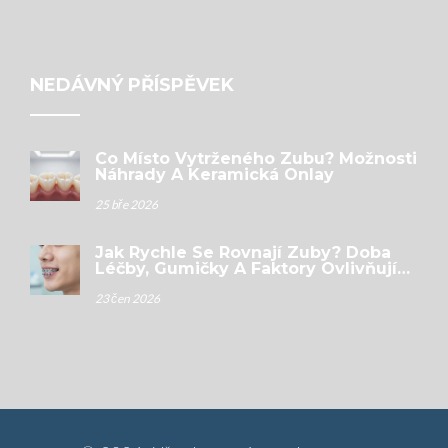
NEDÁVNÝ PŘÍSPĚVEK
Co Místo Vytrženého Zubu? Možnosti
Náhrady A Keramická Onlay
25 bře 2026
Jak Rychle Se Rovnají Zuby? Doba
Léčby, Gumičky A Faktory Ovlivňující
Výsledek
23 čen 2026