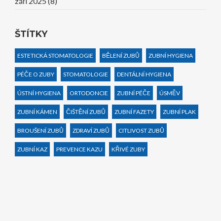
září 2025
(8)
ŠTÍTKY
ESTETICKÁ STOMATOLOGIE
BĚLENÍ ZUBŮ
ZUBNÍ HYGIENA
PÉČE O ZUBY
STOMATOLOGIE
DENTÁLNÍ HYGIENA
ÚSTNÍ HYGIENA
ORTODONCIE
ZUBNÍ PÉČE
ÚSMĚV
ZUBNÍ KÁMEN
ČIŠTĚNÍ ZUBŮ
ZUBNÍ FAZETY
ZUBNÍ PLAK
BROUŠENÍ ZUBŮ
ZDRAVÍ ZUBŮ
CITLIVOST ZUBŮ
ZUBNÍ KAZ
PREVENCE KAZU
KŘIVÉ ZUBY