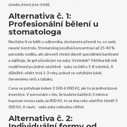
úsměv, který jste chtěli.
Alternativa č. 1:
Profesionální bělení u
stomatologa
Necháte-li se bělit u odborníka, dostanete přesně to, co sady
neumí: kontrolu. Stomatolog používá koncentraci až 25-40 %
peroxidu vodíku, ale zároveň chrání dásně speciálními bariérami
a zajišťuje, že gel působí jen na zuby. Výsledek? Většina lidí vidí
rozdíl hned po jedné návštěvě - zuby se bělí o 5-8 odstínů. A
důležité: efekt trvá 1-3 roky, pokud se vyhýbáte kávě,
červenému vínů a tabáku.
Cena se pohybuje kolem 3 500-6 000 Kč, ale to je jednorázová
investice. V porovnání s tím, že budete každých 3 měsíce
kupovat novou sadu za 800 Kč, to za dva roky ušetříte téměř 5
000 Kč. A navíc - vaše zuby nebudou citlivé.
Alternativa č. 2:
Individuální formy od