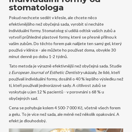
stomatologa
Pokud nechcete sedět v křesle, ale chcete něco
efektivnějšího než obyčejná sada, vyrobit si necháte
individuální formy. Stomatolog si udělá odtisk vašich zubů a
vytvoří průhledné plastové formy, které se přesně přilnou k
vašim zubům. Do těchto forem pak nalijete ten samý gel, který
používá v klinice - ale můžete ho používat doma, obvykle 30
minut denně po dobu 1-2 týdnů.
Tato metoda je výrazně efektivnější než obyčejná sada. Studie
z
European Journal of Esthetic Dentistry
ukázaly, že lidé, kteří
používali individuální formy, dosáhli o 40 % lepšího výsledku než
ti, kteří používali jednorázové sady. A citlivost zubů se
vyskytuje u jen 12 % pacientů - v porovnání s 68 % u
obyčejných sad.
Cena se pohybuje kolem 4 500-7 000 Kč, včetně všech forem
a gelu. To je více než sada, ale méně než několik opakování. A
efekt je dlouhodobý.