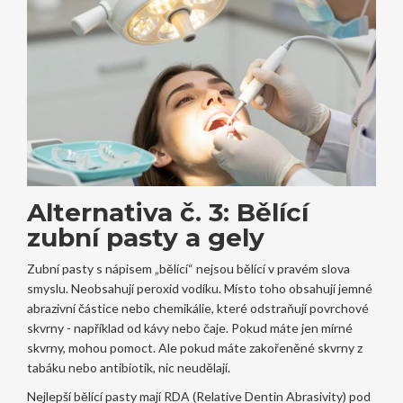
Alternativa č. 3: Bělící
zubní pasty a gely
Zubní pasty s nápisem „bělící“ nejsou bělící v pravém slova
smyslu. Neobsahují peroxid vodíku. Místo toho obsahují jemné
abrazivní částice nebo chemikálie, které odstraňují povrchové
skvrny - například od kávy nebo čaje. Pokud máte jen mírné
skvrny, mohou pomoct. Ale pokud máte zakořeněné skvrny z
tabáku nebo antibiotik, nic neudělají.
Nejlepší bělící pasty mají RDA (Relative Dentin Abrasivity) pod