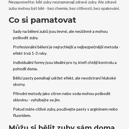
Nezapomeňte: bílé zuby neznamenají zdravé zuby. Ale zdravé
zuby mohou být bílé - bez chemie, bez citlivosti, bez opakování.
Co si pamatovat
Sady na bělení zubů jsou levné, ale neúčinné a mohou
poškodit zuby.
Profesionální bělení je nejrychlejší a nejbezpečnější metoda -
efekt trvá 1-3 roky.
Individuální formy jsou ideální pro ty, kteří chtějí kontrolu a
pohodlí doma.
Bělící pasty pomáhají udržet efekt, ale neodstraní hluboké
skvrny.
Přírodní metody jako citron nebo soda mohou poškodit
sklovinu - vyhýbejte se jim.
Pokud máte citlivé zuby, používejte pasty s argininem nebo
fluoridem.
Můžu si bělit zuby sám doma