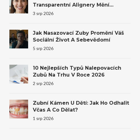
Transparentní Alignery Mění
Úsměvy I Sebevědomí
3 srp 2026
Jak Nasazovací Zuby Promění Váš
Sociální Život A Sebevědomí
5 srp 2026
10 Nejlepších Typů Nalepovacích
Zubů Na Trhu V Roce 2026
2 srp 2026
Zubní Kámen U Dětí: Jak Ho Odhalit
Včas A Co Dělat?
1 srp 2026