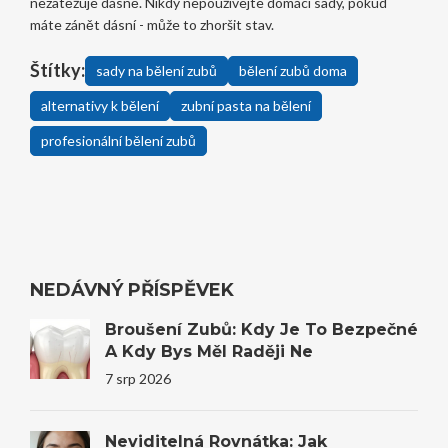
nezatěžuje dásně. Nikdy nepoužívejte domácí sady, pokud
máte zánět dásní - může to zhoršit stav.
Štítky:
sady na bělení zubů
bělení zubů doma
alternativy k bělení
zubní pasta na bělení
profesionální bělení zubů
NEDÁVNÝ PŘÍSPĚVEK
Broušení Zubů: Kdy Je To Bezpečné
A Kdy Bys Měl Raději Ne
7 srp 2026
Neviditelná Rovnátka: Jak