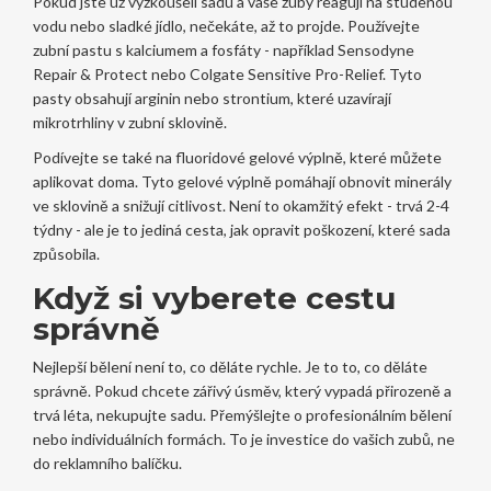
Pokud jste už vyzkoušeli sadu a vaše zuby reagují na studenou
vodu nebo sladké jídlo, nečekáte, až to projde. Používejte
zubní pastu s kalciumem a fosfáty - například Sensodyne
Repair & Protect nebo Colgate Sensitive Pro-Relief. Tyto
pasty obsahují arginin nebo strontium, které uzavírají
mikrotrhliny v zubní sklovině.
Podívejte se také na fluoridové gelové výplně, které můžete
aplikovat doma. Tyto gelové výplně pomáhají obnovit minerály
ve sklovině a snižují citlivost. Není to okamžitý efekt - trvá 2-4
týdny - ale je to jediná cesta, jak opravit poškození, které sada
způsobila.
Když si vyberete cestu
správně
Nejlepší bělení není to, co děláte rychle. Je to to, co děláte
správně. Pokud chcete zářivý úsměv, který vypadá přirozeně a
trvá léta, nekupujte sadu. Přemýšlejte o profesionálním bělení
nebo individuálních formách. To je investice do vašich zubů, ne
do reklamního balíčku.