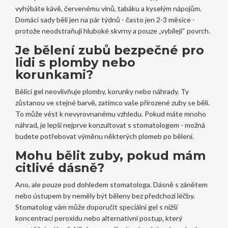
vyhýbáte kávě, červenému vínů, tabáku a kyselým nápojům.
Domácí sady bělí jen na pár týdnů - často jen 2-3 měsíce -
protože neodstraňují hluboké skvrny a pouze „vybílejí“ povrch.
Je bělení zubů bezpečné pro
lidi s plomby nebo
korunkami?
Bělící gel neovlivňuje plomby, korunky nebo náhrady. Ty
zůstanou ve stejné barvě, zatímco vaše přirozené zuby se bělí.
To může vést k nevyrovnanému vzhledu. Pokud máte mnoho
náhrad, je lepší nejprve konzultovat s stomatologem - možná
budete potřebovat výměnu některých plomeb po bělení.
Mohu bělit zuby, pokud mám
citlivé dásně?
Ano, ale pouze pod dohledem stomatologa. Dásně s zánětem
nebo ústupem by neměly být běleny bez předchozí léčby.
Stomatolog vám může doporučit speciální gel s nižší
koncentrací peroxidu nebo alternativní postup, který