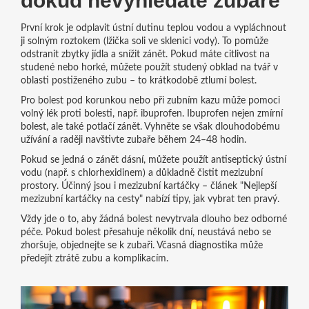
dokud nevyhledáte zubaře
První krok je odplavit ústní dutinu teplou vodou a vypláchnout
ji solným roztokem (lžička soli ve sklenici vody). To pomůže
odstranit zbytky jídla a snížit zánět. Pokud máte citlivost na
studené nebo horké, můžete použít studený obklad na tvář v
oblasti postiženého zubu – to krátkodobě ztlumí bolest.
Pro bolest pod korunkou nebo při zubním kazu může pomoci
volný lék proti bolesti, např. ibuprofen. Ibuprofen nejen zmírní
bolest, ale také potlačí zánět. Vyhněte se však dlouhodobému
užívání a raději navštivte zubaře během 24–48 hodin.
Pokud se jedná o zánět dásní, můžete použít antiseptický ústní
vodu (např. s chlorhexidinem) a důkladně čistit mezizubní
prostory. Účinný jsou i mezizubní kartáčky – článek "Nejlepší
mezizubní kartáčky na cesty" nabízí tipy, jak vybrat ten pravý.
Vždy jde o to, aby žádná bolest nevytrvala dlouho bez odborné
péče. Pokud bolest přesahuje několik dní, neustává nebo se
zhoršuje, objednejte se k zubaři. Včasná diagnostika může
předejít ztrátě zubu a komplikacím.