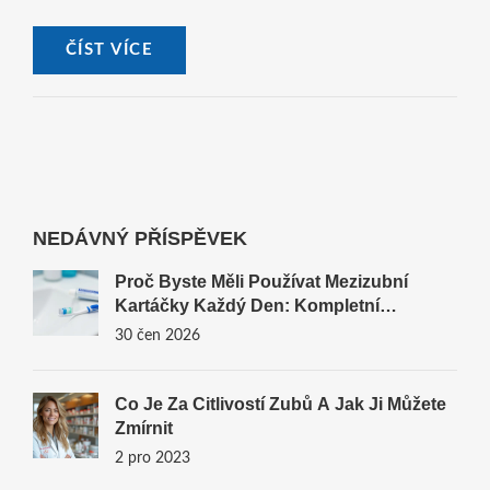
způsobuje bolest zubů – to vše a mnohem víc najdete přímo
tady. Připojte se ke mně ve snaze najít nejlepší řešení proti
ČÍST VÍCE
zubní bolesti!
NEDÁVNÝ PŘÍSPĚVEK
Proč Byste Měli Používat Mezizubní
Kartáčky Každý Den: Kompletní
Průvodce
30 čen 2026
Co Je Za Citlivostí Zubů A Jak Ji Můžete
Zmírnit
2 pro 2023