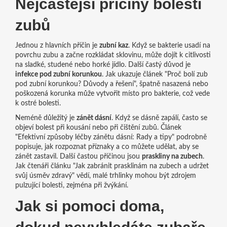
Nejčastější příčiny bolesti
zubů
Jednou z hlavních příčin je
zubní kaz
. Když se bakterie usadí na
povrchu zubu a začne rozkládat sklovinu, může dojít k citlivosti
na sladké, studené nebo horké jídlo. Další častý důvod je
infekce pod zubní korunkou
. Jak ukazuje článek "Proč bolí zub
pod zubní korunkou? Důvody a řešení", špatně nasazená nebo
poškozená korunka může vytvořit místo pro bakterie, což vede
k ostré bolesti.
Neméně důležitý je
zánět dásní
. Když se dásně zapálí, často se
objeví bolest při kousání nebo při čištění zubů. Článek
"Efektivní způsoby léčby zánětu dásní: Rady a tipy" podrobně
popisuje, jak rozpoznat příznaky a co můžete udělat, aby se
zánět zastavil. Další častou příčinou jsou
praskliny na zubech
.
Jak čtenáři článku "Jak zabránit prasklinám na zubech a udržet
svůj úsměv zdravý" vědí, malé trhlinky mohou být zdrojem
pulzující bolesti, zejména při žvýkání.
Jak si pomoci doma,