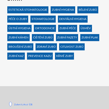
ESTETICKÁ STOMATOLOGIE
ZUBNÍ HYGIENA
BĚLENÍ ZUBŮ
PÉČE O ZUBY
STOMATOLOGIE
DENTÁLNÍ HYGIENA
ÚSTNÍ HYGIENA
ORTODONCIE
ZUBNÍ PÉČE
ÚSMĚV
ZUBNÍ KÁMEN
ČIŠTĚNÍ ZUBŮ
ZUBNÍ FAZETY
ZUBNÍ PLAK
BROUŠENÍ ZUBŮ
ZDRAVÍ ZUBŮ
CITLIVOST ZUBŮ
ZUBNÍ KAZ
PREVENCE KAZU
KŘIVÉ ZUBY