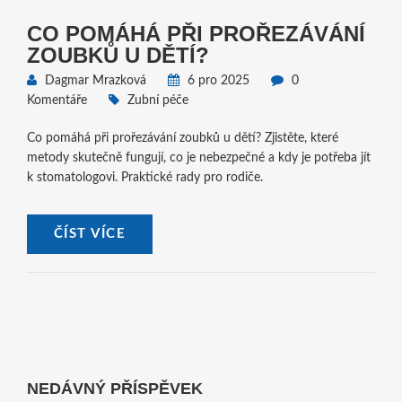
CO POMÁHÁ PŘI PROŘEZÁVÁNÍ
ZOUBKŮ U DĚTÍ?
Dagmar Mrazková
6 pro 2025
0
Komentáře
Zubní péče
Co pomáhá při prořezávání zoubků u dětí? Zjistěte, které
metody skutečně fungují, co je nebezpečné a kdy je potřeba jít
k stomatologovi. Praktické rady pro rodiče.
ČÍST VÍCE
NEDÁVNÝ PŘÍSPĚVEK