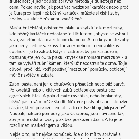
skutečnost je jednodušší: správná metoda je důležitější než
cena. Pokud nevíte, jak používat mezizubní kartáček nebo proč
je Curaprox lepší než běžný kartáček, můžete si čistit zuby
hodiny – a stejně zůstanou znečištěné.
Mezizubní čištění
,
odstranění plaku a zbytků jídla mezi zuby,
kde běžný kartáček nedostane
je klíč k tomu, abyste se vyhnuli
kazu, zánětům dásní a zubnímu kamenu. A to i když máte zuby
jako perly. Jednosvazkový kartáček nebo nit není volitelný
doplněk – je to základ. Když si čistíte zuby jen kartáčkem,
odstraňujete jen 60 % plaku. Zbytek se hromadí mezi zuby – a
tam se vytváří zubní kámen, který už neodstraníte doma. To je
důvod, proč lidé, kteří používají mezizubní pomůcky, potřebují
méně návštěv u zubaře.
Zubní pasta
,
není jen o chuťových přísadách nebo bílé barvě
.
Po kyretáži nebo u citlivých zubů potřebujete pastu bez
agresivních látek. A pokud máte rovnátka, nebo implantáty,
běžná pasta vám může škodit. Některé pasty obsahují abrazivní
částice, které poškozují email – a to i když slibují „bílejší zuby“.
Naopak, některé pomůcky, jako Curaprox, jsou navržené tak,
aby jemně odstraňovaly plak bez poškození dásní. A to je ten
rozdíl mezi marketingem a vědou.
Nejde o to, mít nejvíce pomůcek. Jde o to mít ty správné a