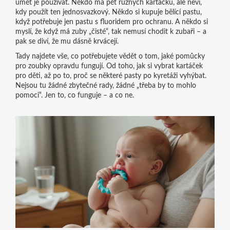
umět je používat. Někdo má pět různých kartáčků, ale neví,
kdy použít ten jednosvazkový. Někdo si kupuje bělící pastu,
když potřebuje jen pastu s fluoridem pro ochranu. A někdo si
myslí, že když má zuby „čisté“, tak nemusí chodit k zubaři – a
pak se diví, že mu dásně krvácejí.
Tady najdete vše, co potřebujete vědět o tom, jaké pomůcky
pro zoubky opravdu fungují. Od toho, jak si vybrat kartáček
pro děti, až po to, proč se některé pasty po kyretáži vyhýbat.
Nejsou tu žádné zbytečné rady, žádné „třeba by to mohlo
pomoci“. Jen to, co funguje – a co ne.