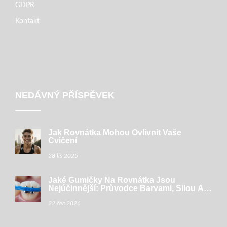
GDPR
Kontakt
NEDÁVNÝ PŘÍSPĚVEK
Jak Rovnátka Mohou Ovlivnit Vaše
Cvičení
28 lis 2025
Jaké Gumičky Na Rovnátka Jsou
Nejúčinnější: Průvodce Barvami, Silou A
Péčí
22 čec 2026