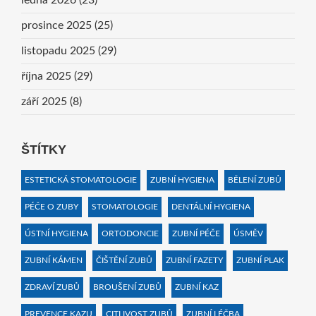
ledna 2026
(23)
prosince 2025
(25)
listopadu 2025
(29)
října 2025
(29)
září 2025
(8)
ŠTÍTKY
ESTETICKÁ STOMATOLOGIE
ZUBNÍ HYGIENA
BĚLENÍ ZUBŮ
PÉČE O ZUBY
STOMATOLOGIE
DENTÁLNÍ HYGIENA
ÚSTNÍ HYGIENA
ORTODONCIE
ZUBNÍ PÉČE
ÚSMĚV
ZUBNÍ KÁMEN
ČIŠTĚNÍ ZUBŮ
ZUBNÍ FAZETY
ZUBNÍ PLAK
ZDRAVÍ ZUBŮ
BROUŠENÍ ZUBŮ
ZUBNÍ KAZ
PREVENCE KAZU
CITLIVOST ZUBŮ
ZUBNÍ LÉČBA