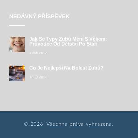
NEDÁVNÝ PŘÍSPĚVEK
Jak Se Typy Zubů Mění S Věkem:
Průvodce Od Dětství Po Stáří
4 dub 2026
Co Je Nejlepší Na Bolest Zubů?
18 lis 2023
© 2026. Všechna práva vyhrazena.