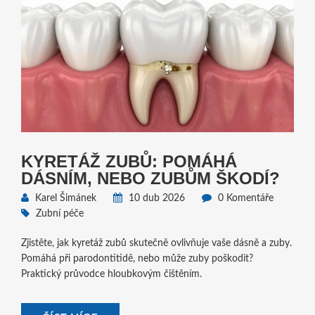
KYRETÁŽ ZUBŮ: POMÁHÁ
DÁSNÍM, NEBO ZUBŮM ŠKODÍ?
Karel Šimánek
10 dub 2026
0 Komentáře
Zubní péče
Zjistěte, jak kyretáž zubů skutečně ovlivňuje vaše dásně a zuby.
Pomáhá při parodontitidě, nebo může zuby poškodit?
Praktický průvodce hloubkovým čištěním.