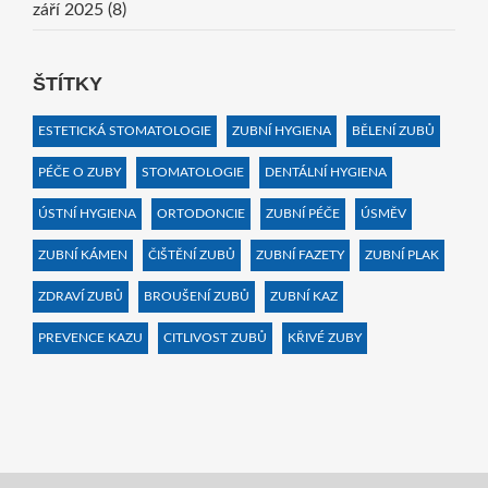
září 2025
(8)
ŠTÍTKY
ESTETICKÁ STOMATOLOGIE
ZUBNÍ HYGIENA
BĚLENÍ ZUBŮ
PÉČE O ZUBY
STOMATOLOGIE
DENTÁLNÍ HYGIENA
ÚSTNÍ HYGIENA
ORTODONCIE
ZUBNÍ PÉČE
ÚSMĚV
ZUBNÍ KÁMEN
ČIŠTĚNÍ ZUBŮ
ZUBNÍ FAZETY
ZUBNÍ PLAK
ZDRAVÍ ZUBŮ
BROUŠENÍ ZUBŮ
ZUBNÍ KAZ
PREVENCE KAZU
CITLIVOST ZUBŮ
KŘIVÉ ZUBY