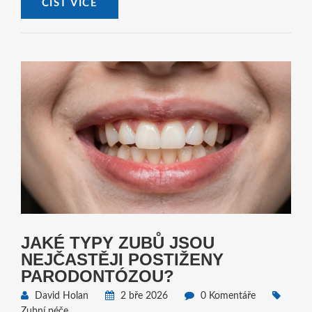
ČÍST VÍCE
JAKÉ TYPY ZUBŮ JSOU
NEJČASTĚJI POSTIŽENY
PARODONTÓZOU?
David Holan
2 bře 2026
0 Komentáře
Zubní péče