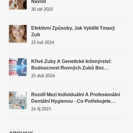
Návod
30 zář 2025
Efektivní Způsoby, Jak Vybělit Tmavý
Zub
25 kvě 2024
Křivé Zuby A Genetické Inženýrství:
Budoucnost Rovných Zubů Bez
Rovnatek
25 dub 2026
Rozdíl Mezi Individuální A Profesionální
Dentální Hygienou - Co Potřebujete
Vědět
26 říj 2025