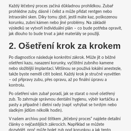
Každý léčebný proces začíná důkladnou prohlídkou. Zubař
prohlédne zuby, dásně i čelist a může přidat rentgen nebo
intraorální sken. Díky tomu zjistí, jestli máte kaz, poškozenou
korunku, zubní kámen nebo jiné problémy. Na základě
výsledků se vytvoří individuální plán – co bude potřeba opravit,
jak dlouho to bude trvat a jaké materiály se použijí.
2. Ošetření krok za krokem
Po diagnostice následuje konkrétní zákrok. Může jít o běžné
ošetření kazu, nasazení korunky, vyčištění zubního kamene
nebo složitější implantaci. Většinou se používá lokální anestezie,
takže byste neměli cítit bolest. Každý krok je stručně vysvětlen
– od přípravy zubu, přes opravu, až po finální úpravu a
kontrolu.
Po ošetření vám zubař poradí, jak se starat o nově ošetřený
zub. To zahrnuje správnou dentální hygienu, výběr kartáčku a
pasty a případně i dietní rady (např. vyhýbat se tvrdým nebo
sladkým jídlům několik hodin).
V našem archivu pod štítkem „léčebný proces“ najdete detailní
články o nejčastějších zákrocích. Například se můžete
dozvědět, proč může bolet zub pod korunkou a jak tento