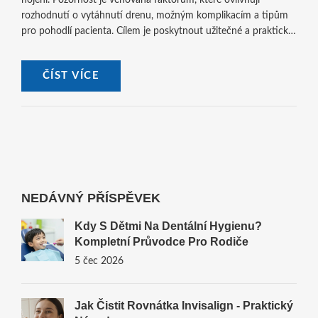
hojení. Pozornost je věnována faktorům, které ovlivňují
rozhodnutí o vytáhnutí drenu, možným komplikacím a tipům
pro pohodlí pacienta. Cílem je poskytnout užitečné a praktické
informace pro pacienty i zdravotnické profese.
ČÍST VÍCE
NEDÁVNÝ PŘÍSPĚVEK
Kdy S Dětmi Na Dentální Hygienu?
Kompletní Průvodce Pro Rodiče
5 čec 2026
Jak Čistit Rovnátka Invisalign - Praktický