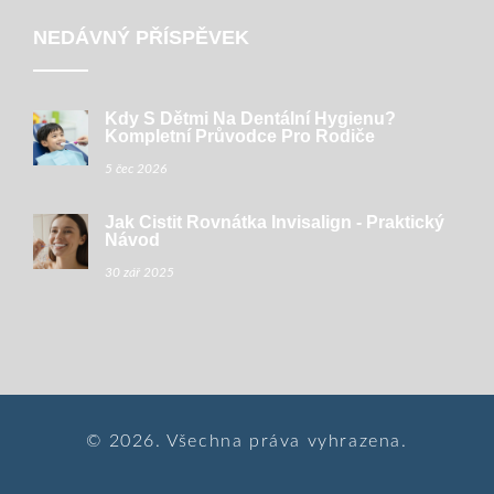
NEDÁVNÝ PŘÍSPĚVEK
Kdy S Dětmi Na Dentální Hygienu?
Kompletní Průvodce Pro Rodiče
5 čec 2026
Jak Čistit Rovnátka Invisalign - Praktický
Návod
30 zář 2025
© 2026. Všechna práva vyhrazena.