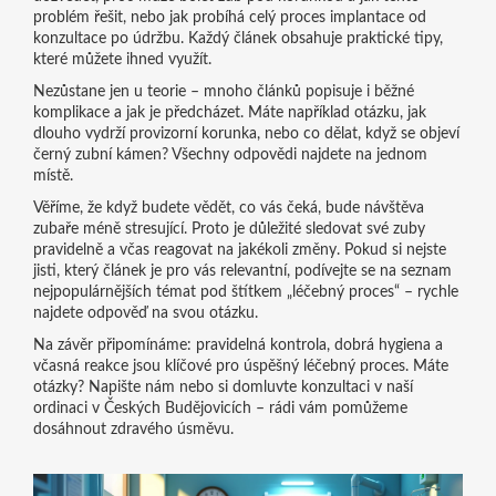
problém řešit, nebo jak probíhá celý proces implantace od
konzultace po údržbu. Každý článek obsahuje praktické tipy,
které můžete ihned využít.
Nezůstane jen u teorie – mnoho článků popisuje i běžné
komplikace a jak je předcházet. Máte například otázku, jak
dlouho vydrží provizorní korunka, nebo co dělat, když se objeví
černý zubní kámen? Všechny odpovědi najdete na jednom
místě.
Věříme, že když budete vědět, co vás čeká, bude návštěva
zubaře méně stresující. Proto je důležité sledovat své zuby
pravidelně a včas reagovat na jakékoli změny. Pokud si nejste
jisti, který článek je pro vás relevantní, podívejte se na seznam
nejpopulárnějších témat pod štítkem „léčebný proces“ – rychle
najdete odpověď na svou otázku.
Na závěr připomínáme: pravidelná kontrola, dobrá hygiena a
včasná reakce jsou klíčové pro úspěšný léčebný proces. Máte
otázky? Napište nám nebo si domluvte konzultaci v naší
ordinaci v Českých Budějovicích – rádi vám pomůžeme
dosáhnout zdravého úsměvu.