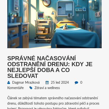
SPRÁVNÉ NAČASOVÁNÍ
ODSTRANĚNÍ DRENU: KDY JE
NEJLEPŠÍ DOBA A CO
SLEDOVAT
Dagmar Mrazková
25 led 2024
0
Komentáře
Zdraví a wellness
Článek se zabývá tématem správného načasování odstranění
drenu, důležitosti tohoto postupu pro zdravotní péči a proces