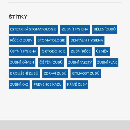
ŠTÍTKY
ESTETICKÁ STOMATOLOGIE
ZUBNÍ HYGIENA
BĚLENÍ ZUBŮ
PÉČE O ZUBY
STOMATOLOGIE
DENTÁLNÍ HYGIENA
ÚSTNÍ HYGIENA
ORTODONCIE
ZUBNÍ PÉČE
ÚSMĚV
ZUBNÍ KÁMEN
ČIŠTĚNÍ ZUBŮ
ZUBNÍ FAZETY
ZUBNÍ PLAK
BROUŠENÍ ZUBŮ
ZDRAVÍ ZUBŮ
CITLIVOST ZUBŮ
ZUBNÍ KAZ
PREVENCE KAZU
KŘIVÉ ZUBY