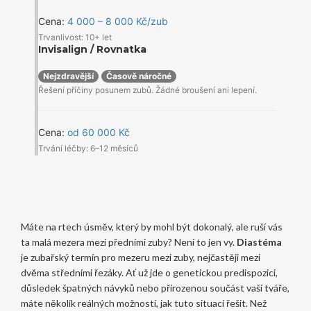
Cena:
4 000 – 8 000 Kč/zub
Trvanlivost: 10+ let
Invisalign / Rovnatka
Nejzdravější
Časově náročné
Řešení příčiny posunem zubů. Žádné broušení ani lepení.
Cena:
od 60 000 Kč
Trvání léčby: 6–12 měsíců
Máte na rtech úsměv, který by mohl být dokonalý, ale ruší vás
ta malá mezera mezi předními zuby? Není to jen vy.
Diastéma
je
zubařský termín pro mezeru mezi zuby, nejčastěji mezi
dvěma středními řezáky
. Ať už jde o genetickou predispozici,
důsledek špatných návyků nebo přirozenou součást vaší tváře,
máte několik reálných možností, jak tuto situaci řešit. Než