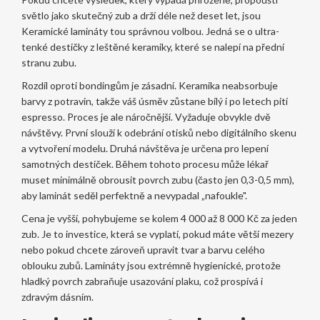
světlo jako skutečný zub a drží déle než deset let, jsou
Keramické lamináty
tou správnou volbou. Jedná se o ultra-
tenké destičky z leštěné keramiky, které se nalepí na přední
stranu zubu.
Rozdíl oproti bondingům je zásadní. Keramika neabsorbuje
barvy z potravin, takže váš úsměv zůstane bílý i po letech pití
espresso. Proces je ale náročnější. Vyžaduje obvykle dvě
návštěvy. První slouží k odebrání otisků nebo digitálního skenu
a vytvoření modelu. Druhá návštěva je určena pro lepení
samotných destiček. Během tohoto procesu může lékař
muset minimálně obrousit povrch zubu (často jen 0,3-0,5 mm),
aby laminát seděl perfektně a nevypadal „nafoukle".
Cena je vyšší, pohybujeme se kolem 4 000 až 8 000 Kč za jeden
zub. Je to investice, která se vyplatí, pokud máte větší mezery
nebo pokud chcete zároveň upravit tvar a barvu celého
oblouku zubů. Lamináty jsou extrémně hygienické, protože
hladký povrch zabraňuje usazování plaku, což prospívá i
zdravým dásním.