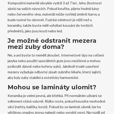
Kompozitní materiál obvykle vydrží 3 až 7 let. Jeho životnost
závisí na vašich návycích. Pokud kouříte, pijete hodně kávy
nebo červeného vína, materiál může rychleji změnit barvu a
bude nutné ho obnovit. Fyzická odolnost je nižší než u
keramiky, takže byste měli vyhýbat kousání do tvrdých
předmětů, jako jsou kosti nebo led.
Je možné odstranit mezera
mezi zuby doma?
Ne, a ani byste to neměli zkoušet. Internetové tipy na cvičení
jazyka nebo použití speciálních gum jsou neúčinné a mohou
poškodit dásně nebo kořeny zubů. Jakékoli trvalé uzavření
mezery vyžaduje odborný zásah zubního lékaře, který zajistí,
aby byly zuby stabilní a esteticky harmonické.
Mohou se lamináty ulomit?
Keramika je velmi pevná, ale křehká. Při normálním užívání se
odlomení stává vzácně. Riziko roste, pokud kousáte nevhodné
věci (nehty, balíčky, kosti). Pokud by se laminát ulomil, lze ho
většinou snadno znovu nalepit nebo vyrobit nový. Na rozdíl od