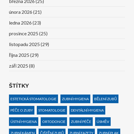
března 2026
(25)
února 2026
(21)
ledna 2026
(23)
prosince 2025
(25)
listopadu 2025
(29)
října 2025
(29)
září 2025
(8)
ŠTÍTKY
ESTETICKÁ STOMATOLOGIE
ZUBNÍ HYGIENA
BĚLENÍ ZUBŮ
PÉČE O ZUBY
STOMATOLOGIE
DENTÁLNÍ HYGIENA
ÚSTNÍ HYGIENA
ORTODONCIE
ZUBNÍ PÉČE
ÚSMĚV
ZUBNÍ KÁMEN
ČIŠTĚNÍ ZUBŮ
ZUBNÍ FAZETY
ZUBNÍ PLAK