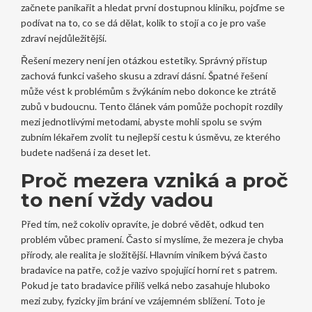
začnete panikařit a hledat první dostupnou kliniku, pojďme se
podívat na to, co se dá dělat, kolik to stojí a co je pro vaše
zdraví nejdůležitější.
Řešení mezery není jen otázkou estetiky. Správný přístup
zachová funkci vašeho skusu a zdraví dásní. Špatné řešení
může vést k problémům s žvýkáním nebo dokonce ke ztrátě
zubů v budoucnu. Tento článek vám pomůže pochopit rozdíly
mezi jednotlivými metodami, abyste mohli spolu se svým
zubním lékařem zvolit tu nejlepší cestu k úsměvu, ze kterého
budete nadšená i za deset let.
Proč mezera vzniká a proč
to není vždy vadou
Před tím, než cokoliv opravíte, je dobré vědět, odkud ten
problém vůbec pramení. Často si myslíme, že mezera je chyba
přírody, ale realita je složitější. Hlavním viníkem bývá často
bradavice na patře
, což je vazivo spojující horní ret s patrem.
Pokud je tato bradavice příliš velká nebo zasahuje hluboko
mezi zuby, fyzicky jim brání ve vzájemném sblížení. Toto je