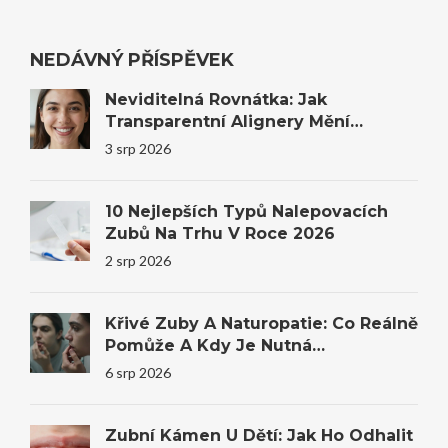
NEDÁVNÝ PŘÍSPĚVEK
Neviditelná Rovnátka: Jak
Transparentní Alignery Mění
Úsměvy I Sebevědomí
3 srp 2026
10 Nejlepších Typů Nalepovacích
Zubů Na Trhu V Roce 2026
2 srp 2026
Křivé Zuby A Naturopatie: Co Reálně
Pomůže A Kdy Je Nutná
Stomatologie
6 srp 2026
Zubní Kámen U Dětí: Jak Ho Odhalit