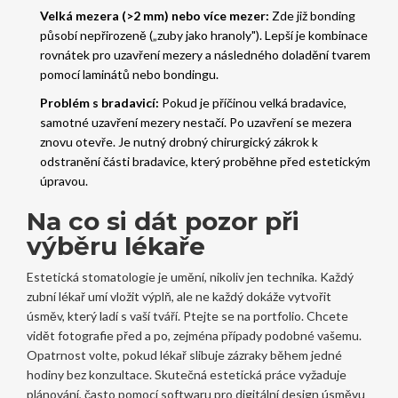
Velká mezera (>2 mm) nebo více mezer:
Zde již bonding
působí nepřirozeně („zuby jako hranoly"). Lepší je kombinace
rovnátek pro uzavření mezery a následného doladění tvarem
pomocí laminátů nebo bondingu.
Problém s bradavicí:
Pokud je příčinou velká bradavice,
samotné uzavření mezery nestačí. Po uzavření se mezera
znovu otevře. Je nutný drobný chirurgický zákrok k
odstranění části bradavice, který proběhne před estetickým
úpravou.
Na co si dát pozor při
výběru lékaře
Estetická stomatologie je umění, nikoliv jen technika. Každý
zubní lékař umí vložit výplň, ale ne každý dokáže vytvořit
úsměv, který ladí s vaší tváří. Ptejte se na portfolio. Chcete
vidět fotografie před a po, zejména případy podobné vašemu.
Opatrnost volte, pokud lékař slibuje zázraky během jedné
hodiny bez konzultace. Skutečná estetická práce vyžaduje
plánování, často pomocí softwaru pro digitální design úsměvu