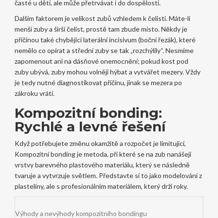
časté u dětí, ale může přetrvávat i do dospělosti.
Dalším faktorem je velikost zubů vzhledem k čelisti. Máte-li
menší zuby a širší čelist, prostě tam zbude místo. Někdy je
příčinou také chybějící laterální incisivum (boční řezák), které
nemělo co opírat a střední zuby se tak „rozchýlily“. Nesmíme
zapomenout ani na dásňové onemocnění; pokud kost pod
zuby ubývá, zuby mohou volněji hýbat a vytvářet mezery. Vždy
je tedy nutné diagnostikovat příčinu, jinak se mezera po
zákroku vrátí.
Kompozitní bonding:
Rychlé a levné řešení
Když potřebujete změnu okamžitě a rozpočet je limitující,
Kompozitní bonding
je
metoda, při které se na zub nanášejí
vrstvy barevného plastového materiálu, který se následně
tvaruje a vytvrzuje světlem
. Představte si to jako modelování z
plastelíny, ale s profesionálním materiálem, který drží roky.
Výhody a nevýhody kompozitního bondingu