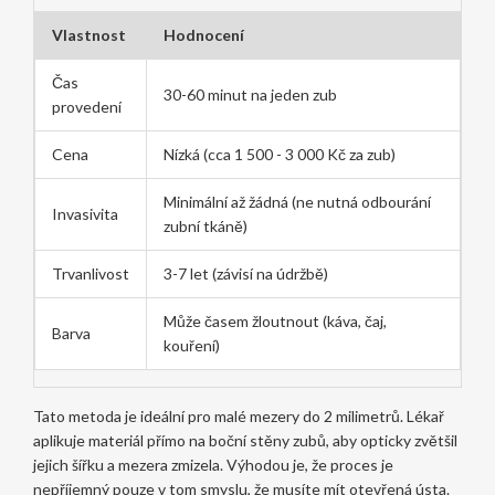
Vlastnost
Hodnocení
Čas
30-60 minut na jeden zub
provedení
Cena
Nízká (cca 1 500 - 3 000 Kč za zub)
Minimální až žádná (ne nutná odbourání
Invasivita
zubní tkáně)
Trvanlivost
3-7 let (závisí na údržbě)
Může časem žloutnout (káva, čaj,
Barva
kouření)
Tato metoda je ideální pro malé mezery do 2 milimetrů. Lékař
aplikuje materiál přímo na boční stěny zubů, aby opticky zvětšil
jejich šířku a mezera zmizela. Výhodou je, že proces je
nepříjemný pouze v tom smyslu, že musíte mít otevřená ústa.