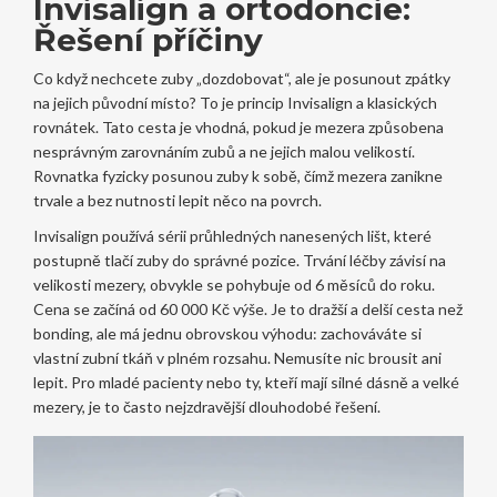
Invisalign a ortodoncie:
Řešení příčiny
Co když nechcete zuby „dozdobovat“, ale je posunout zpátky
na jejich původní místo? To je princip
Invisalign
a klasických
rovnátek. Tato cesta je vhodná, pokud je mezera způsobena
nesprávným zarovnáním zubů a ne jejich malou velikostí.
Rovnatka fyzicky posunou zuby k sobě, čímž mezera zanikne
trvale a bez nutnosti lepit něco na povrch.
Invisalign používá sérii průhledných nanesených lišt, které
postupně tlačí zuby do správné pozice. Trvání léčby závisí na
velikosti mezery, obvykle se pohybuje od 6 měsíců do roku.
Cena se začíná od 60 000 Kč výše. Je to dražší a delší cesta než
bonding, ale má jednu obrovskou výhodu: zachováváte si
vlastní zubní tkáň v plném rozsahu. Nemusíte nic brousit ani
lepit. Pro mladé pacienty nebo ty, kteří mají silné dásně a velké
mezery, je to často nejzdravější dlouhodobé řešení.