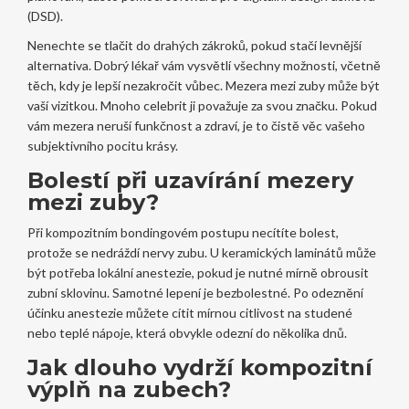
(DSD).
Nenechte se tlačit do drahých zákroků, pokud stačí levnější
alternativa. Dobrý lékař vám vysvětlí všechny možnosti, včetně
těch, kdy je lepší nezakročit vůbec. Mezera mezi zuby může být
vaší vizitkou. Mnoho celebrit ji považuje za svou značku. Pokud
vám mezera neruší funkčnost a zdraví, je to čistě věc vašeho
subjektivního pocitu krásy.
Bolestí při uzavírání mezery
mezi zuby?
Při kompozitním bondingovém postupu necítíte bolest,
protože se nedráždí nervy zubu. U keramických laminátů může
být potřeba lokální anestezie, pokud je nutné mírně obrousit
zubní sklovinu. Samotné lepení je bezbolestné. Po odeznění
účinku anestezie můžete cítit mírnou citlivost na studené
nebo teplé nápoje, která obvykle odezní do několika dnů.
Jak dlouho vydrží kompozitní
výplň na zubech?