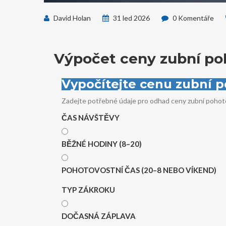
David Holan
31 led 2026
0 Komentáře
Výpočet ceny zubní poh
Vypočítejte cenu zubní p
Zadejte potřebné údaje pro odhad ceny zubní pohot
ČAS NÁVŠTĚVY
BĚŽNÉ HODINY (8–20)
POHOTOVOSTNÍ ČAS (20–8 NEBO VÍKEND)
TYP ZÁKROKU
DOČASNÁ ZÁPLAVA