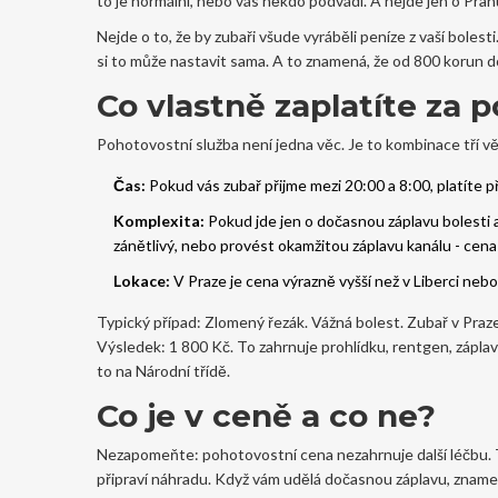
to je normální, nebo vás někdo podvádí. A nejde jen o Prahu
Nejde o to, že by zubaři všude vyráběli peníze z vaší bole
si to může nastavit sama. A to znamená, že od 800 korun do 
Co vlastně zaplatíte za 
Pohotovostní služba není jedna věc. Je to kombinace tří vě
Čas:
Pokud vás zubař přijme mezi 20:00 a 8:00, platíte p
Komplexita:
Pokud jde jen o dočasnou záplavu bolesti a 
zánětlivý, nebo provést okamžitou záplavu kanálu - cen
Lokace:
V Praze je cena výrazně vyšší než v Liberci nebo
Typický případ: Zlomený řezák. Vážná bolest. Zubař v Praz
Výsledek: 1 800 Kč. To zahrnuje prohlídku, rentgen, záplavu
to na Národní třídě.
Co je v ceně a co ne?
Nezapomeňte: pohotovostní cena nezahrnuje další léčbu. T
připraví náhradu. Když vám udělá dočasnou záplavu, znamená 