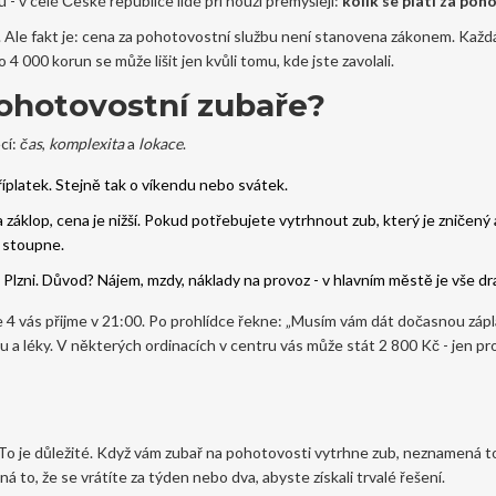
 - v celé České republice lidé při nouzi přemýšlejí:
kolik se platí za po
sti. Ale fakt je: cena za pohotovostní službu není stanovena zákonem. Každ
4 000 korun se může lišit jen kvůli tomu, kde jste zavolali.
pohotovostní zubaře?
cí:
čas
,
komplexita
a
lokace
.
říplatek. Stejně tak o víkendu nebo svátek.
záklop, cena je nižší. Pokud potřebujete vytrhnout zub, který je zničený 
a stoupne.
 Plzni. Důvod? Nájem, mzdy, náklady na provoz - v hlavním městě je vše dra
e 4 vás přijme v 21:00. Po prohlídce řekne: „Musím vám dát dočasnou zápl
 a léky. V některých ordinacích v centru vás může stát 2 800 Kč - jen pro
o je důležité. Když vám zubař na pohotovosti vytrhne zub, neznamená t
to, že se vrátíte za týden nebo dva, abyste získali trvalé řešení.