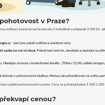
pohotovost v Praze?
ou ordinaci, která má na Facebooku 5 hvězdiček a příplatek 3 500 Kč. Jak
ogie.cz
- tam jsou zubaři ověření a uvedené ceny.
í sazbu na své stránce
. Pokud tam není nic, zavolejte a zeptejte se pří
 Hledejte recenze s konkrétními detaily: „Přišel v 22:00, udělal rentgen,
 má dohodu s pohotovostní službou. Mohou vás přesměrovat na svého par
v Praze stabilní pohotovostní systém. Ceny se pohybují kolem 1 500-2 200
 překvapí cenou?