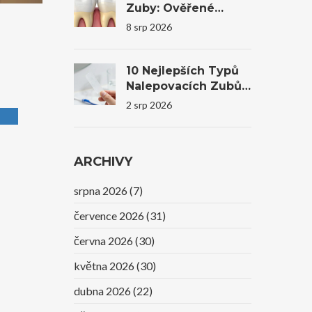
Zuby: Ověřené
Metody, Domácí
8 srp 2026
Tipy A Profesionální
Bělení
10 Nejlepších Typů
Nalepovacích Zubů
Na Trhu V Roce 2026
2 srp 2026
ARCHIVY
srpna 2026
(7)
července 2026
(31)
června 2026
(30)
května 2026
(30)
dubna 2026
(22)