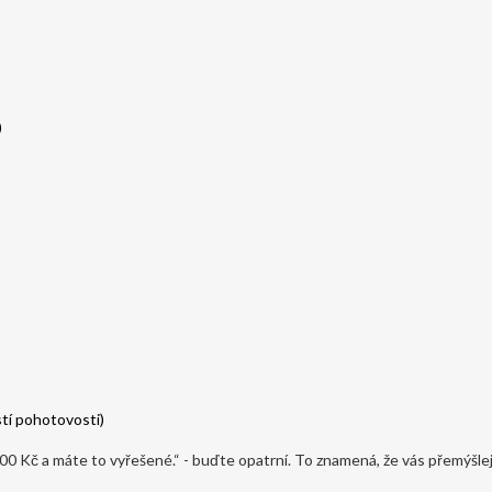
)
stí pohotovosti)
0 Kč a máte to vyřešené.“ - buďte opatrní. To znamená, že vás přemýšlejí