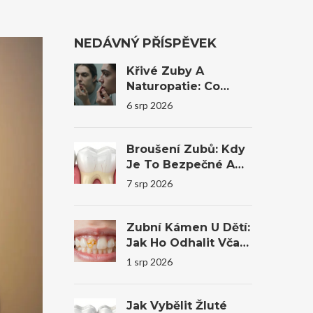
NEDÁVNÝ PŘÍSPĚVEK
Křivé Zuby A
Naturopatie: Co
Reálně Pomůže A
6 srp 2026
Kdy Je Nutná
Stomatologie
Broušení Zubů: Kdy
Je To Bezpečné A
Kdy Bys Měl Raději
7 srp 2026
Ne
Zubní Kámen U Dětí:
Jak Ho Odhalit Včas
A Co Dělat?
1 srp 2026
Jak Vybělit Žluté