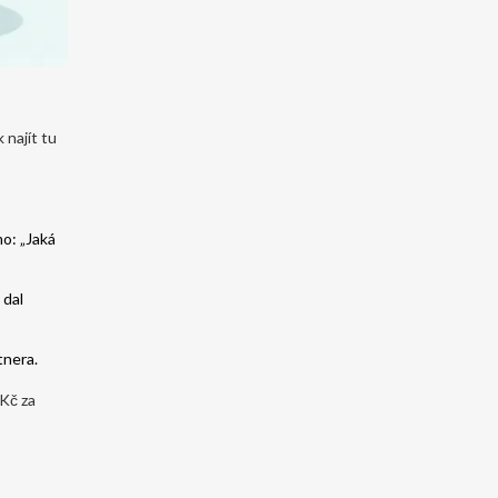
 najít tu
mo: „Jaká
 dal
tnera.
 Kč za