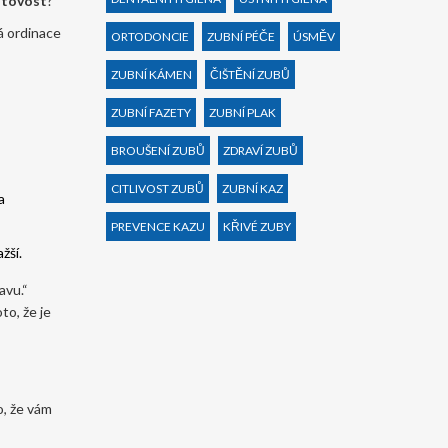
hotovost
?
á ordinace
ORTODONCIE
ZUBNÍ PÉČE
ÚSMĚV
ZUBNÍ KÁMEN
ČIŠTĚNÍ ZUBŮ
ZUBNÍ FAZETY
ZUBNÍ PLAK
BROUŠENÍ ZUBŮ
ZDRAVÍ ZUBŮ
CITLIVOST ZUBŮ
ZUBNÍ KAZ
a
PREVENCE KAZU
KŘIVÉ ZUBY
žší.
avu.“
to, že je
o, že vám