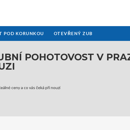
T POD KORUNKOU
OTEVŘENÝ ZUB
 ZUBNÍ POHOTOVOST V PRA
UZI
Reálné ceny a co vás čeká při nouzi