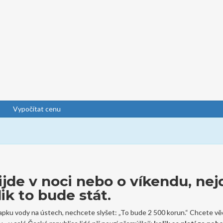
Vypočítat cenu
jde v noci nebo o víkendu, nej
lik to bude stát.
apku vody na ústech, nechcete slyšet: „To bude 2 500 korun.“ Chcete vědě