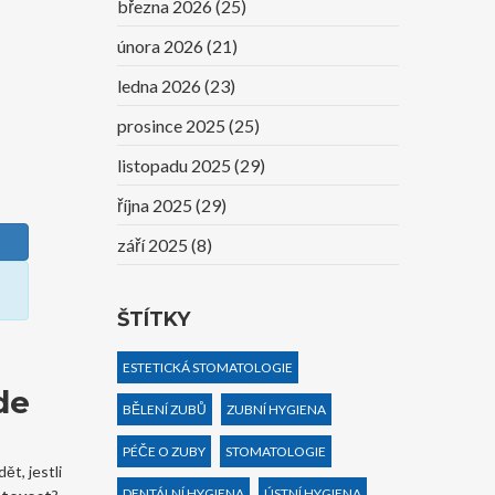
března 2026
(25)
února 2026
(21)
ledna 2026
(23)
prosince 2025
(25)
listopadu 2025
(29)
října 2025
(29)
září 2025
(8)
ŠTÍTKY
ESTETICKÁ STOMATOLOGIE
de
BĚLENÍ ZUBŮ
ZUBNÍ HYGIENA
PÉČE O ZUBY
STOMATOLOGIE
t, jestli
DENTÁLNÍ HYGIENA
ÚSTNÍ HYGIENA