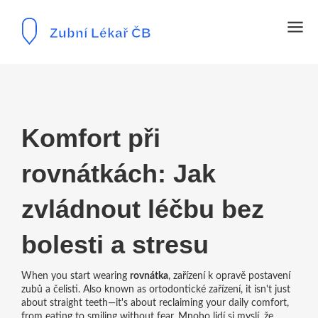
Komfort při
rovnátkách: Jak
zvládnout léčbu bez
bolesti a stresu
When you start wearing
rovnátka
,
zařízení k opravě postavení
zubů a čelisti
. Also known as
ortodontické zařízení
, it isn't just
about straight teeth—it's about reclaiming your daily comfort,
from eating to smiling without fear.
Mnoho lidí si myslí, že