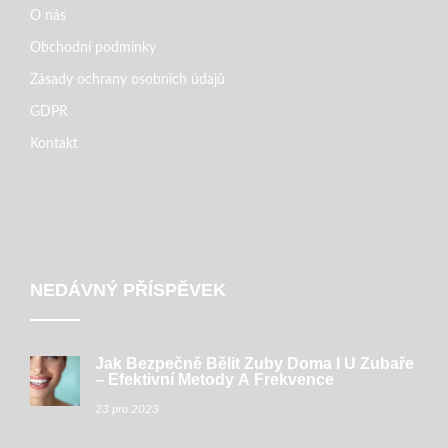
O nás
Obchodní podmínky
Zásady ochrany osobních údajů
GDPR
Kontakt
NEDÁVNÝ PŘÍSPĚVEK
Jak Bezpečně Bělit Zuby Doma I U Zubaře
– Efektivní Metody A Frekvence
23 pro 2023