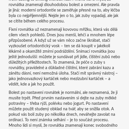
rovnátka znamenají dlouhodobou bolest a omezení. Ale pravda
je jiná: moderní ortodontie se zaměřuje přesně na to, aby léčba
byla co nejpříjemnější. Nejde jen o to, jak zuby vypadají, ale jak
se cítíte během celého procesu.
Fixní rovnátka už neznamenají kovovou mřížku, která vás dělá
cílem všech pohledů. Dnes jsou menší, lehčí a mnohem lépe
přizpůsobené. A když už se vám něco začne škrábat, stačí
vyzkoušet ortodontický vosk – ten se dá koupit v jakékoli
lékárně a okamžitě zmírní podráždění. Snímací rovnátka jsou
ještě jednodušší: můžete je sundávat při jídle, čištění zubů nebo
důležitých příležitostech. To znamená, že
péče o zuby s
rovnátky
,
pravidelné a důkladné čištění, které zabrání kazu a
zánětu dásní
, není nemožná úloha. Stačí mít správný nástroj –
jako jednosvazkový kartáček nebo mezizubní kartáček – a
vědět, kde a jak ho použít.
Bolest po nastavení rovnátek je normální, ale neznamená, že ji
musíte trpět. Před prvním nastavením si dejte na zuby měkké
potraviny – třeba rýži, polévku nebo jogurt. Po nastavení
můžete použít studený obklad na tvář, aby se snížila otok. A
pokud vás bolí zuby po několika dnech, neváhejte zavolat na
ordinaci. To není známka selhání – je to součást procesu.
Mnoho lidí si myslí, že rovnátka znamenají konec svobodného