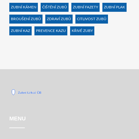
ZUBNÍ KÁMEN
ČIŠTĚNÍ ZUBŮ
ZUBNÍ FAZETY
ZUBNÍ PLAK
BROUŠENÍ ZUBŮ
ZDRAVÍ ZUBŮ
CITLIVOST ZUBŮ
ZUBNÍ KAZ
PREVENCE KAZU
KŘIVÉ ZUBY
MENU