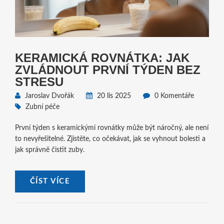
KERAMICKÁ ROVNÁTKA: JAK
ZVLÁDNOUT PRVNÍ TÝDEN BEZ
STRESU
Jaroslav Dvořák
20 lis 2025
0 Komentáře
Zubní péče
První týden s keramickými rovnátky může být náročný, ale není
to nevyřešitelné. Zjistěte, co očekávat, jak se vyhnout bolesti a
jak správně čistit zuby.
ČÍST VÍCE