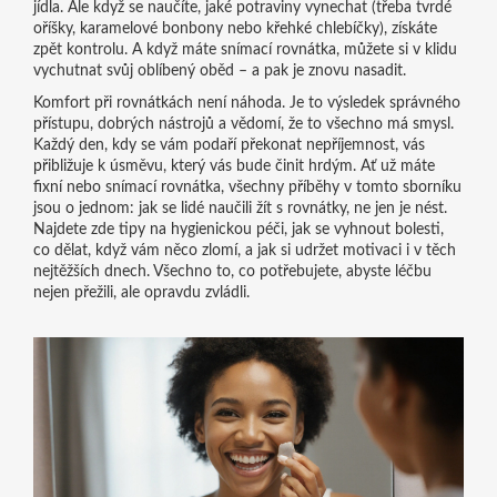
jídla. Ale když se naučíte, jaké potraviny vynechat (třeba tvrdé
oříšky, karamelové bonbony nebo křehké chlebíčky), získáte
zpět kontrolu. A když máte snímací rovnátka, můžete si v klidu
vychutnat svůj oblíbený oběd – a pak je znovu nasadit.
Komfort při rovnátkách není náhoda. Je to výsledek správného
přístupu, dobrých nástrojů a vědomí, že to všechno má smysl.
Každý den, kdy se vám podaří překonat nepříjemnost, vás
přibližuje k úsměvu, který vás bude činit hrdým. Ať už máte
fixní nebo snímací rovnátka, všechny příběhy v tomto sborníku
jsou o jednom: jak se lidé naučili žít s rovnátky, ne jen je nést.
Najdete zde tipy na hygienickou péči, jak se vyhnout bolesti,
co dělat, když vám něco zlomí, a jak si udržet motivaci i v těch
nejtěžších dnech. Všechno to, co potřebujete, abyste léčbu
nejen přežili, ale opravdu zvládli.