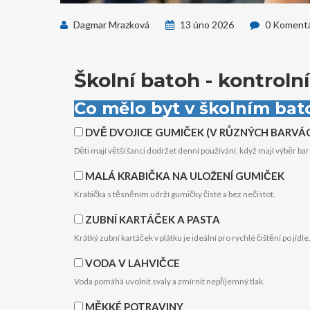
Dagmar Mrazková
13 úno 2026
0 Koment
Školní batoh - kontrol
Co mělo byt v školním ba
DVĚ DVOJICE GUMIČEK (V RŮZNÝCH BARVÁ
Děti mají větší šanci dodržet denní používání, když mají výběr bar
MALÁ KRABIČKA NA ULOŽENÍ GUMIČEK
Krabička s těsněním udrží gumičky čisté a bez nečistot.
ZUBNÍ KARTÁČEK A PASTA
Krátký zubní kartáček v plátku je ideální pro rychlé čištění po jídle
VODA V LAHVIČCE
Voda pomáhá uvolnit svaly a zmírnit nepříjemný tlak.
MĚKKÉ POTRAVINY