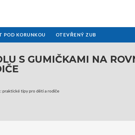
T POD KORUNKOU
OTEVŘENÝ ZUB
LU S GUMIČKAMI NA ROV
DIČE
 praktické tipy pro děti a rodiče