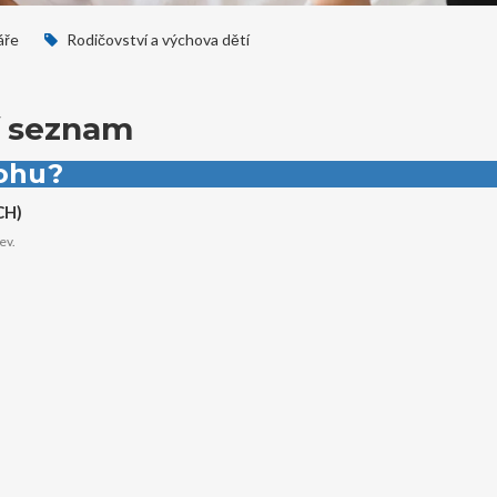
áře
Rodičovství a výchova dětí
ní seznam
tohu?
CH)
ev.
.