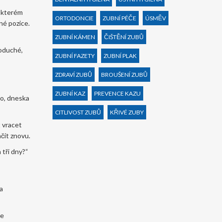
e kterém
ORTODONCIE
ZUBNÍ PÉČE
ÚSMĚV
né pozice.
ZUBNÍ KÁMEN
ČIŠTĚNÍ ZUBŮ
noduché,
ZUBNÍ FAZETY
ZUBNÍ PLAK
ZDRAVÍ ZUBŮ
BROUŠENÍ ZUBŮ
ZUBNÍ KAZ
PREVENCE KAZU
No, dneska
CITLIVOST ZUBŮ
KŘIVÉ ZUBY
t vracet
čít znovu.
n tři dny?“
na
le