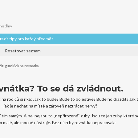
místěny.
razit tipy pro každý předmět
Resetovat seznam
ití gumiček na rovnátka.
vnátka? To se dá zvládnout.
ina rodičů si říká: „Jak to bude? Bude to bolestivé? Bude ho dráždit? Jak
a
- jak je nechat na místě a zároveň neztrácet nervy?
zí tím samým. A ne, nejsou to „nepřirozené“ zuby. Jsou to jen zuby, které s
 malé, ale mocné nástroje. Bez nich by rovnátka nepracovala.