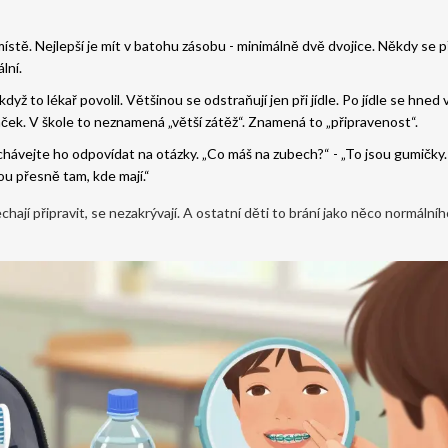
ístě. Nejlepší je mít v batohu zásobu - minimálně dvě dvojice. Někdy se 
lní.
dyž to lékař povolil. Většinou se odstraňují jen při jídle. Po jídle se hned v
áček. V škole to neznamená „větší zátěž“. Znamená to „připravenost“.
hávejte ho odpovídat na otázky. „Co máš na zubech?“ - „To jsou gumičky
stou přesně tam, kde mají.“
chají připravit, se nezakrývají. A ostatní děti to brání jako něco normálníh