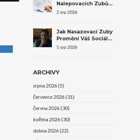
Nalepovacích Zubů
Na Trhu V Roce 2026
2 srp 2026
Jak Nasazovací Zuby
Promění Váš Sociální
Život A Sebevědomí
5 srp 2026
ARCHIVY
srpna 2026
(5)
července 2026
(31)
června 2026
(30)
května 2026
(30)
dubna 2026
(22)