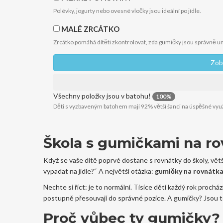
Polévky, jogurty nebo ovesné vločky jsou ideální po jídle.
MALÉ ZRCÁTKO
Zrcátko pomáhá dítěti zkontrolovat, zda gumičky jsou správně u
Zob
Všechny položky jsou v batohu!
100%
Děti s vyzbaveným batohem mají 92% větší šanci na úspěšné využ
Škola s gumičkami na ro
Když se vaše dítě poprvé dostane s rovnátky do školy, větš
vypadat na jídle?“ A největší otázka:
gumičky na rovnátk
Nechte si říct: je to normální. Tisíce dětí každý rok prochá
postupně přesouvají do správné pozice. A gumičky? Jsou to
Proč vůbec ty gumičky?