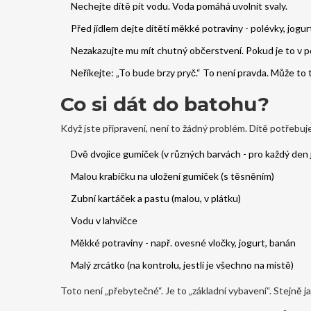
Nechejte dítě pít vodu. Voda pomáhá uvolnit svaly.
Před jídlem dejte dítěti měkké potraviny - polévky, jogu
Nezakazujte mu mít chutný občerstvení. Pokud je to v poř
Neříkejte: „To bude brzy pryč.“ To není pravda. Může to tr
Co si dát do batohu?
Když jste připravení, není to žádný problém. Dítě potřebuj
Dvě dvojice gumiček (v různých barvách - pro každý den j
Malou krabičku na uložení gumiček (s těsněním)
Zubní kartáček a pastu (malou, v plátku)
Vodu v lahvičce
Měkké potraviny - např. ovesné vločky, jogurt, banán
Malý zrcátko (na kontrolu, jestli je všechno na místě)
Toto není „přebytečné“. Je to „základní vybavení“. Stejně 