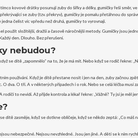
tímco kovové drátky posunují zuby do šířky a délky, gumičky řeší směr, v
překrývající se zuby (tzv. překryv), gumičky je pomalu přetáhnou do správ
 je jedna čelist víc vpředu než druhá, gumičky to vyrovnají.
el použít složitější, dražší a časově náročnější metody. Gumičky jsou jed
 Každý den. Dlouho. Bez přerušení.
čky nebudou?
 když se dítě „zapomnělo“ na to, že je má mít. Nebo když se rodič řekne: „
tním používání. Když je dítě přestane nosit i jen na den, zuby začnou zpě
 O dva. O tři. A v některých případech i o rok. Nebo se celá léčba musí za
 A rodiči to nevidí. Až přijde kontrola a lékař řekne: „Vážně? Ty jsi je měl je
e?
dyž se dítě zasměje, když se dotkne obličeje, když se někdo zeptá: „Co máš 
nejsou nebezpečné. Nejsou nevzhledné. Jsou jen jiné. A děti se k nim rych