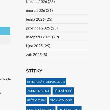
března 2026
(25)
února 2026
(21)
ledna 2026
(23)
prosince 2025
(25)
listopadu 2025
(29)
října 2025
(29)
září 2025
(8)
ŠTÍTKY
 to bude
ESTETICKÁ STOMATOLOGIE
ZUBNÍ HYGIENA
BĚLENÍ ZUBŮ
e
PÉČE O ZUBY
STOMATOLOGIE
DENTÁLNÍ HYGIENA
ÚSTNÍ HYGIENA