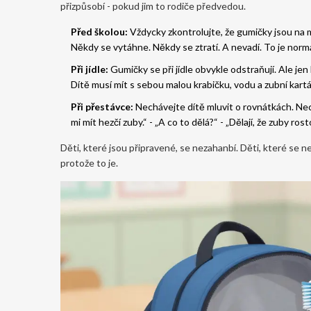
přizpůsobí - pokud jim to rodiče předvedou.
Před školou:
Vždycky zkontrolujte, že gumičky jsou na m
Někdy se vytáhne. Někdy se ztratí. A nevadí. To je normá
Při jídle:
Gumičky se při jídle obvykle odstraňují. Ale jen k
Dítě musí mít s sebou malou krabičku, vodu a zubní kart
Při přestávce:
Nechávejte dítě mluvit o rovnátkách. Nec
mi mít hezčí zuby.“ - „A co to dělá?“ - „Dělají, že zuby ro
Děti, které jsou připravené, se nezahanbí. Děti, které se ne
protože to je.