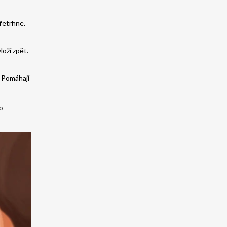
přetrhne.
loží zpět.
. Pomáhají
o -