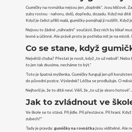
Gumičky na rovnátka nejsou jen „doplněk“. Jsou klíčové. Za
zuby rostou - nahoru, dolů, dopředu, dozadu. Když má dítě 
Když je čelist příliš malá, gumičky pomáhají ji rozšířit. Když
Nejsou to žádné „náhradní“ součásti. Bez nich by lékař mus
levné a účinné. Ale právě proto je potřeba mít je na místě.
Co se stane, když gumi
Největší chyba? Přestat je nosit, když „to už nebolí“. Nebo
to jen tak zkusíme, necháme to být.“
Toto je špatná myšlenka. Gumičky fungují jen při konzisten
do původní pozice. Výsledek? Léčba se prodlužuje. O měsíc.
Nejhorší je, že to dítě neví. Věří, že „to už je skoro hotové“.
Jak to zvládnout ve škol
Ve škole se to stává. Při jídle. Při přestávce. Při hraní. K
zubech?“
Tady je pravda:
gumičky na rovnátka
jsou viditelné. Ale 