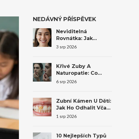
NEDÁVNÝ PŘÍSPĚVEK
Neviditelná
Rovnátka: Jak
Transparentní
3 srp 2026
Alignery Mění
Úsměvy I
Sebevědomí
Křivé Zuby A
Naturopatie: Co
Reálně Pomůže A
6 srp 2026
Kdy Je Nutná
Stomatologie
Zubní Kámen U Dětí:
Jak Ho Odhalit Včas
A Co Dělat?
1 srp 2026
10 Nejlepších Typů