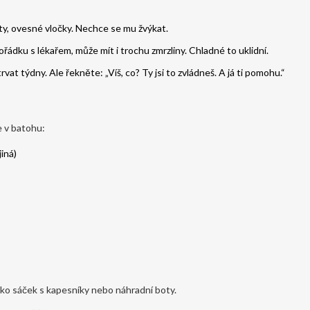
rty, ovesné vločky. Nechce se mu žvýkat.
ádku s lékařem, může mít i trochu zmrzliny. Chladné to uklidní.
vat týdny. Ale řekněte: „Víš, co? Ty jsi to zvládneš. A já ti pomohu.“
e v batohu:
iná)
jako sáček s kapesníky nebo náhradní boty.