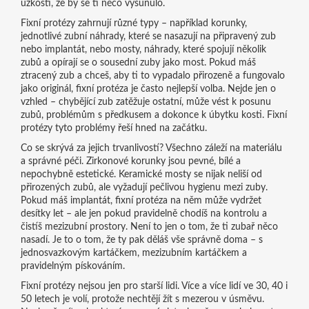
úzkosti, že by se ti něco vysunulo.
Fixní protézy zahrnují různé typy – například
korunky
,
jednotlivé zubní náhrady, které se nasazují na připravený zub
nebo implantát
, nebo
mosty
,
náhrady, které spojují několik
zubů a opírají se o sousední zuby jako most
. Pokud máš
ztracený zub a chceš, aby ti to vypadalo přirozeně a fungovalo
jako originál, fixní protéza je často nejlepší volba. Nejde jen o
vzhled – chybějící zub zatěžuje ostatní, může vést k posunu
zubů, problémům s předkusem a dokonce k úbytku kosti. Fixní
protézy tyto problémy řeší hned na začátku.
Co se skrývá za jejich trvanlivostí? Všechno záleží na materiálu
a správné péči. Zirkonové korunky jsou pevné, bílé a
nepochybně estetické. Keramické mosty se nijak neliší od
přirozených zubů, ale vyžadují pečlivou hygienu mezi zuby.
Pokud máš implantát, fixní protéza na něm může vydržet
desítky let – ale jen pokud pravidelně chodíš na kontrolu a
čistíš mezizubní prostory. Není to jen o tom, že ti zubař něco
nasadí. Je to o tom, že ty pak děláš vše správně doma – s
jednosvazkovým kartáčkem, mezizubním kartáčkem a
pravidelným pískováním.
Fixní protézy nejsou jen pro starší lidi. Více a více lidí ve 30, 40 i
50 letech je volí, protože nechtějí žít s mezerou v úsměvu.