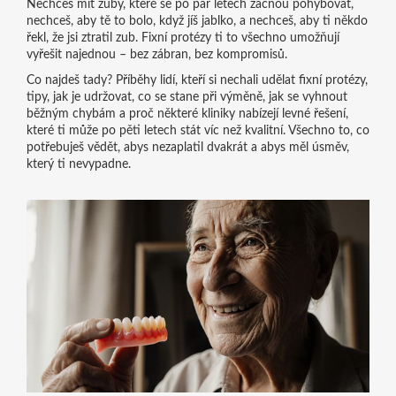
Nechceš mít zuby, které se po pár letech začnou pohybovat,
nechceš, aby tě to bolo, když jíš jablko, a nechceš, aby ti někdo
řekl, že jsi ztratil zub. Fixní protézy ti to všechno umožňují
vyřešit najednou – bez zábran, bez kompromisů.
Co najdeš tady? Příběhy lidí, kteří si nechali udělat fixní protézy,
tipy, jak je udržovat, co se stane při výměně, jak se vyhnout
běžným chybám a proč některé kliniky nabízejí levné řešení,
které ti může po pěti letech stát víc než kvalitní. Všechno to, co
potřebuješ vědět, abys nezaplatil dvakrát a abys měl úsměv,
který ti nevypadne.