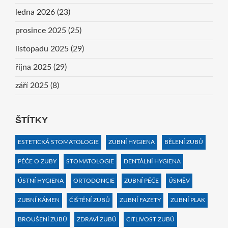
ledna 2026
(23)
prosince 2025
(25)
listopadu 2025
(29)
října 2025
(29)
září 2025
(8)
ŠTÍTKY
ESTETICKÁ STOMATOLOGIE
ZUBNÍ HYGIENA
BĚLENÍ ZUBŮ
PÉČE O ZUBY
STOMATOLOGIE
DENTÁLNÍ HYGIENA
ÚSTNÍ HYGIENA
ORTODONCIE
ZUBNÍ PÉČE
ÚSMĚV
ZUBNÍ KÁMEN
ČIŠTĚNÍ ZUBŮ
ZUBNÍ FAZETY
ZUBNÍ PLAK
BROUŠENÍ ZUBŮ
ZDRAVÍ ZUBŮ
CITLIVOST ZUBŮ