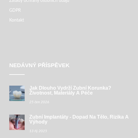
Zásady ochrany osobních údajů
GDPR
Kontakt
NEDÁVNÝ PŘÍSPĚVEK
Jak Dlouho Vydrží Zubní Korunka?
Životnost, Materiály A Péče
25 čen 2026
Zubní Implantáty - Dopad Na Tělo, Rizika A
Výhody
13 říj 2025