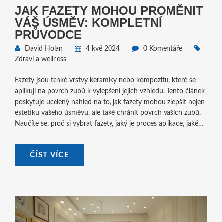
JAK FAZETY MOHOU PROMĚNIT
VÁŠ ÚSMĚV: KOMPLETNÍ
PRŮVODCE
David Holan
4 kvě 2024
0 Komentáře
Zdraví a wellness
Fazety jsou tenké vrstvy keramiky nebo kompozitu, které se
aplikují na povrch zubů k vylepšení jejich vzhledu. Tento článek
poskytuje ucelený náhled na to, jak fazety mohou zlepšit nejen
estetiku vašeho úsměvu, ale také chránit povrch vašich zubů.
Naučíte se, proč si vybrat fazety, jaký je proces aplikace, jaké
jsou typy dostupných fazet a jak se o ně starat, aby vaši úsměv
zůstal krásný dlouhodobě.
ČÍST VÍCE