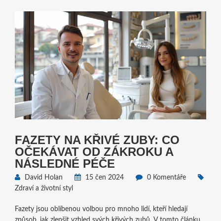
FAZETY NA KŘIVÉ ZUBY: CO
OČEKÁVAT OD ZÁKROKU A
NÁSLEDNÉ PÉČE
David Holan
15 čen 2024
0 Komentáře
Zdraví a životní styl
Fazety jsou oblíbenou volbou pro mnoho lidí, kteří hledají
způsob, jak zlepšit vzhled svých křivých zubů. V tomto článku