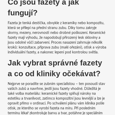
Co jsou fazety a jak
fungují?
Fazeta je tenká destička, obvykle z keramiky nebo kompozitu,
která se přilepí na přední stranu zubu. Díky tomu zakryje
skvrny, mezery, nerovnosti nebo drobné poškození. Keramické
fazety mají výhodu, že napodobují přirozený lesk skloviny a
jsou odolné vůči zabarvení. Proces nasazení zahrnuje několik
kroků: konzultace, příprava zubu (malé ořezání), otisk a výroba
individuální fazety, a nakonec lepení pod kontrolou světla.
Jak vybrat správné fazety
a co od kliniky očekávat?
Nejprve se poradíte se zubním specialistou – ten posoudí stav
vašich zubů a navrhne, jestli jsou fazety vhodné. Důležitá je
také volba materiálu: keramické fazety splňují nároky na
estetiku a trvanlivost, zatímco kompozitní jsou levnější a lze je
opravit přímo v ordinaci. Po schválení plánu vám klinika pošle
otisk, ze kterého se vyrobí fazeta na míru. Při posledním
termínu lékař zkontroluje barvu a tvar, potáhne je speciálním