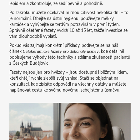
lepidlem a zkontroluje, že sedí pevně a pohodlně.
Po zákroku můžete očekávat mírnou citlivost několika dní – to
je normální. Dbejte na ústní hygienu, používejte měkký
kartáček a vyhýbejte se tvrdým potravinám v první týden.
Správně ošetřené fazety vydrží 10 až 15 let, takže investice se
vám dlouhodobě vyplatí.
Pokud vás zajímají konkrétní příklady, podívejte se na náš
článek
Celokeramické fazety pro dokonalý úsměv
, kde detailně
popisujeme výhody této techniky a sdílíme zkušenosti pacientů
z Českých Budějovic.
Fazety nejsou jen pro hvězdy – jsou dostupné i běžným lidem,
kteří chtějí rychle zlepšit svůj vzhled. Stačí se objednat na
konzultaci, kde získáte odpovědi na všechny otázky a můžete
naplánovat cestu ke svému novému, sebejistému úsměvu.