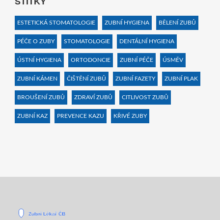
ŠTÍTKY
ESTETICKÁ STOMATOLOGIE
ZUBNÍ HYGIENA
BĚLENÍ ZUBŮ
PÉČE O ZUBY
STOMATOLOGIE
DENTÁLNÍ HYGIENA
ÚSTNÍ HYGIENA
ORTODONCIE
ZUBNÍ PÉČE
ÚSMĚV
ZUBNÍ KÁMEN
ČIŠTĚNÍ ZUBŮ
ZUBNÍ FAZETY
ZUBNÍ PLAK
BROUŠENÍ ZUBŮ
ZDRAVÍ ZUBŮ
CITLIVOST ZUBŮ
ZUBNÍ KAZ
PREVENCE KAZU
KŘIVÉ ZUBY