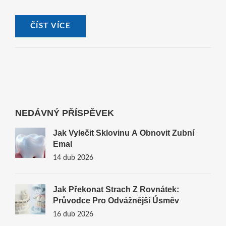
korekci křivých zubů.
ČÍST VÍCE
NEDÁVNÝ PŘÍSPĚVEK
Jak Vylečit Sklovinu A Obnovit Zubní
Emal
14 dub 2026
Jak Překonat Strach Z Rovnátek:
Průvodce Pro Odvážnější Úsměv
16 dub 2026