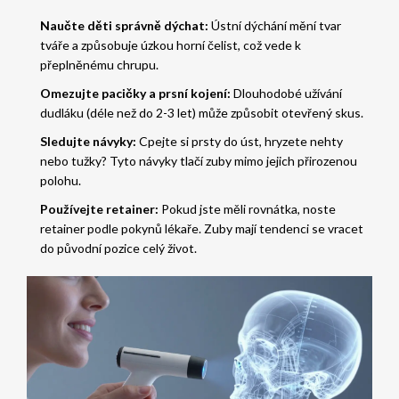
Naučte děti správně dýchat:
Ústní dýchání mění tvar
tváře a způsobuje úzkou horní čelist, což vede k
přeplněnému chrupu.
Omezujte pacičky a prsní kojení:
Dlouhodobé užívání
dudláku (déle než do 2-3 let) může způsobit otevřený skus.
Sledujte návyky:
Cpejte si prsty do úst, hryzete nehty
nebo tužky? Tyto návyky tlačí zuby mimo jejich přirozenou
polohu.
Používejte retainer:
Pokud jste měli rovnátka, noste
retainer podle pokynů lékaře. Zuby mají tendenci se vracet
do původní pozice celý život.