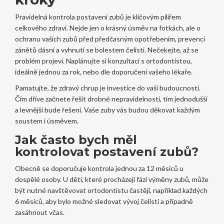
Pravidelná kontrola postavení zubů je klíčovým pilířem
celkového zdraví. Nejde jen o krásný úsměv na fotkách, ale o
ochranu vašich zubů před předčasným opotřebením, prevenci
zánětů dásní a vyhnutí se bolestem čelisti. Nečekejte, až se
problém projeví. Naplánujte si konzultaci s ortodontistou,
ideálně jednou za rok, nebo dle doporučení vašeho lékaře.
Pamatujte, že zdravý chrup je investice do vaší budoucnosti.
Čím dříve začnete řešit drobné nepravidelnosti, tím jednodušší
a levnější bude řešení. Vaše zuby vás budou děkovat každým
soustem i úsměvem.
Jak často bych měl
kontrolovat postavení zubů?
Obecně se doporučuje kontrola jednou za 12 měsíců u
dospělé osoby. U dětí, které procházejí fází výměny zubů, může
být nutné navštěvovat ortodontistu častěji, například každých
6 měsíců, aby bylo možné sledovat vývoj čelisti a případně
zasáhnout včas.