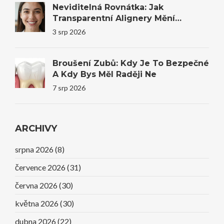
Neviditelná Rovnátka: Jak
Transparentní Alignery Mění
Úsměvy I Sebevědomí
3 srp 2026
Broušení Zubů: Kdy Je To Bezpečné
A Kdy Bys Měl Raději Ne
7 srp 2026
ARCHIVY
srpna 2026
(8)
července 2026
(31)
června 2026
(30)
května 2026
(30)
dubna 2026
(22)