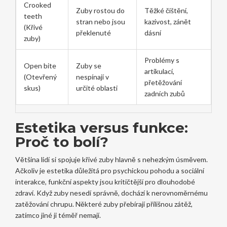
Crooked
Zuby rostou do
Těžké čištění,
teeth
stran nebo jsou
kazivost, zánět
(Křivé
překlenuté
dásní
zuby)
Problémy s
Open bite
Zuby se
artikulací,
(Otevřený
nespínají v
přetěžování
skus)
určité oblasti
zadních zubů
Estetika versus funkce:
Proč to bolí?
Většina lidí si spojuje křivé zuby hlavně s nehezkým úsměvem.
Ačkoliv je estetika důležitá pro psychickou pohodu a sociální
interakce, funkční aspekty jsou kritičtější pro dlouhodobé
zdraví. Když zuby nesedí správně, dochází k nerovnoměrnému
zatěžování chrupu. Některé zuby přebírají přílišnou zátěž,
zatímco jiné ji téměř nemají.