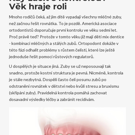
Věk hraje roli
Mnoho rodičů čeká, až jim dítě vypadají všechny mléčné zuby,
než začnou řešit rovnátka. To je pozdě. Americká asociace
ortodontistů doporučuje první kontrolu ve věku sedmi let.
Proč právě teď? Protože v tomto věku již mají děti mix dentice
- kombinaci mléčných a stálých zubů. Ortopodont dokáže v
této fázi odhalit problémy s růstem čelisti, které lze ještě
jednoduše řešit pomocí růstových regulatorů.
U dospělých je situace jiná. Zuby se už neposouvají tak
snadno, protože kostní struktura je pevná. Nicméně, kontrola
je stále nezbytná. Dospělí často čelí posunu zubů po
odstranění rovnátek v dětství nebo kvůli stresu a bruxismu
(skřípání zuby). Pravidelná kontrola pomáhá zachovat
dosavadní výsledky léčby a zabránit recidivám.