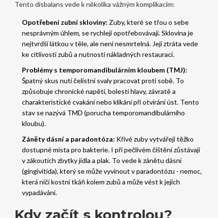
Tento disbalans vede k několika vážným komplikacím:
Opotřebení zubní skloviny:
Zuby, které se třou o sebe
nesprávným úhlem, se rychleji opotřebovávají. Sklovina je
nejtvrdší látkou v těle, ale není nesmrtelná. Její ztráta vede
ke citlivosti zubů a nutnosti nákladných restaurací.
Problémy s temporomandibulárním kloubem (TMJ):
Špatný skus nutí čelistní svaly pracovat proti sobě. To
způsobuje chronické napětí, bolesti hlavy, závratě a
charakteristické cvakání nebo klikání při otvírání úst. Tento
stav se nazývá TMD (porucha temporomandibulárního
kloubu).
Záněty dásní a paradontóza:
Křivé zuby vytvářejí těžko
dostupné místa pro bakterie. I při pečlivém čištění zůstávají
v zákoutích zbytky jídla a plak. To vede k zánětu dásní
(gingivitida), který se může vyvinout v paradontózu - nemoc,
která ničí kostní tkáň kolem zubů a může vést k jejich
vypadávání.
Kdy začít s kontrolou?