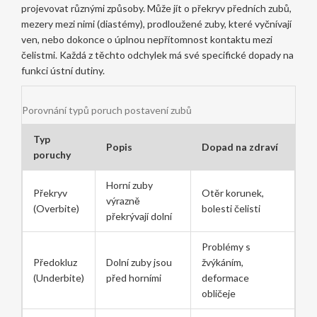
projevovat různými způsoby. Může jít o překryv předních zubů,
mezery mezi nimi (diastémy), prodloužené zuby, které vyčnívají
ven, nebo dokonce o úplnou nepřítomnost kontaktu mezi
čelistmi. Každá z těchto odchylek má své specifické dopady na
funkci ústní dutiny.
Porovnání typů poruch postavení zubů
Typ
Popis
Dopad na zdraví
poruchy
Horní zuby
Překryv
Otěr korunek,
výrazně
(Overbite)
bolesti čelisti
překrývají dolní
Problémy s
Předokluz
Dolní zuby jsou
žvýkáním,
(Underbite)
před horními
deformace
obličeje