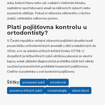
zuby, bolesti hlavy nebo uší, cvakání v čelistním kloubu,
nadměrný opotřebovaný email na některých zubech nebo
asymetrie obličeje. Pokud si všimnete některého z těchto
znaků, vyhledejte odbornou pomoc.
Platí pojišťovna kontrolu u
ortodontisty?
V České republice veřejné zdravotní pojištění obvykle hradí
pouze léčbu orthodontických anomálií u dětí a mladistvých do
18 let, a to za splnění určitých kritérií (Index IOTN). U
dospělých je léčba křivých zubů většinou placená ze vlastní
kapsy, avšak základní diagnostická prohlídka může být někdy
součástí preventivních prohlídek hrazených pojišťovnou.
Ověřte si podmínky u své konkrétní pojišťovny.
Štítky:
postavení zubů
ortodoncie
prevence křivých zubů
stomatologie
zdraví dásní