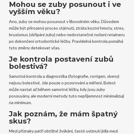
Mohou se zuby posunout i ve
vyšším věku?
Ano, zuby se mohou posunout v libovolném věku. Důvodem
může být přirozený proces stárnutí, ztráta kostní hmoty, stres,
bruxismus (skřípání zuby) nebo nedostatečné nošení retaineru
po dokončení ortodontické léčby. Pravidelná kontrola pomáhá
tyto změny detekovat včas.
Je kontrola postavení zubů
bolestivá?
Samotná kontrola a diagnostika (fotografie, rontgen, skeny)
nejsou bolestivé. Jde pouze o pozorování a měření. Bolest
může nastat až během samotné léčby, kdy jsou zuby
posouvány, ale moderní metody tuto nepříjemnost minimalizují
na minimum.
Jak poznám, že mám špatný
skus?
Mezi příznaky patří obtížné žvýkání, časté uvíznutí jídla mezi