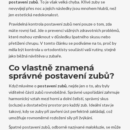
postavení zubů
. To je však velká chyba. Křivé zuby se
nevyvíjejí přes noc a jejich následky jsou mnohem hlubší, než
jen estetická nedokonalost.
Pravidelná kontrola postavení zubů není pouze o tom, zda
máte rovný řad. Jde o prevenci vážných zdravotních problémů,
které mohou vzniknout v důsledku špatného skusu nebo
přetížení chrupu. V tomto článku se podíváme na to, proč by
měla být kontrola u ortodontisty součástí vaší rutiny, stejně
jako běžná návštěva u zubaře.
Co vlastně znamená
správné postavení zubů?
Když mluvíme o
postavení zubů
, nejde jen o to, aby byly
viditelné části zubů rovnoběžné. Správné uspořádání zahrnuje
harmonický vztah mezi horní a dolní čelistí, správný skus
(ocluze) a dostatečný prostor pro každý zub. Ideální stav je
takový, kdy se zuby při zavření úst perfektně zakládají, což
umožňuje rovnoměrné rozložení síly při žvýkání.
Špatné postavení zubů, odborně nazývané malokluzie, se může