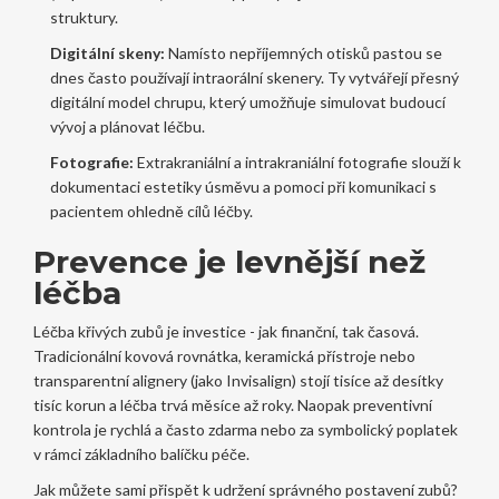
struktury.
Digitální skeny:
Namísto nepříjemných otisků pastou se
dnes často používají intraorální skenery. Ty vytvářejí přesný
digitální model chrupu, který umožňuje simulovat budoucí
vývoj a plánovat léčbu.
Fotografie:
Extrakraniální a intrakraniální fotografie slouží k
dokumentaci estetiky úsměvu a pomoci při komunikaci s
pacientem ohledně cílů léčby.
Prevence je levnější než
léčba
Léčba křivých zubů je investice - jak finanční, tak časová.
Tradicionální kovová rovnátka, keramická přístroje nebo
transparentní alignery (jako Invisalign) stojí tisíce až desítky
tisíc korun a léčba trvá měsíce až roky. Naopak preventivní
kontrola je rychlá a často zdarma nebo za symbolický poplatek
v rámci základního balíčku péče.
Jak můžete sami přispět k udržení správného postavení zubů?