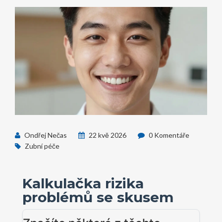
Ondřej Nečas
22 kvě 2026
0 Komentáře
Zubní péče
Kalkulačka rizika
problémů se skusem