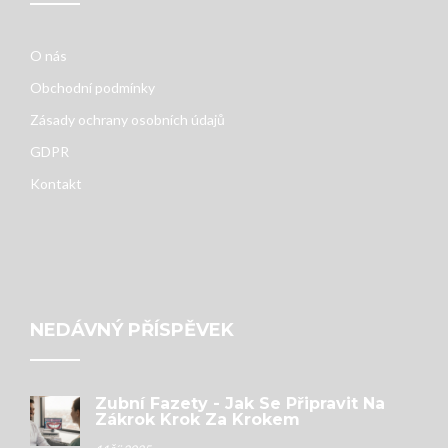
O nás
Obchodní podmínky
Zásady ochrany osobních údajů
GDPR
Kontakt
NEDÁVNÝ PŘÍSPĚVEK
Zubní Fazety - Jak Se Připravit Na
Zákrok Krok Za Krokem