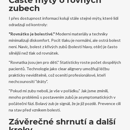
Časté mýty o rovných
zubech
I přes dostupnost informací kolují stále stejné mýty, které lidi
odradzují od kontroly:
"Rovnátko je bolestivé."
Moderní materiály a techniky
minimalizují diskomfort. Pocit tlaku je normální, ale ostrá bolest
není. Navíc, bolest z křivých zubů (bolesti hlavy, otěr) je často
silnější než tlak od rovnátek.
"Rovnatka jsou jen pro děti." Statisticky roste počet dospělých
pacientů. Technologie jako clear alignery umožňují léčbu
prakticky neviditelně, což oceníti profesionálové, kteří
nechcounositi "dráty".
"Pokud mi zuby nebolí, je vše v pořádku." Jak jsme zmínili,
mnoho problémů s postavením zubů je asymptomatických v
počáteční fázi. Bolavý zub je signál, že je již pozdě. Prevence cílí
na stav před vznikem bolesti.
Závěrečné shrnutí a další
kroky